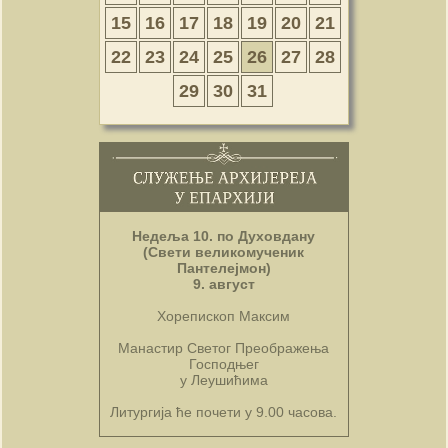
15
16
17
18
19
20
21
22
23
24
25
26
27
28
29
30
31
Недеља 10. по Духовдану
(Свети великомученик
Пантелејмон)
9. август
Хорепископ Максим
Манастир Светог Преображења
Господњег
у Леушићима
Литургија ће почети у 9.00 часова.