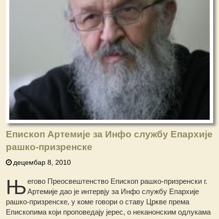
Епископ Артемије за Инфо службу Епархије
рашко-призренске
децембар 8, 2010
Њ
егово Преосвештенство Епископ рашко-призренски г.
Артемије дао је интервју за Инфо службу Епархије
рашко-призренске, у коме говори о ставу Цркве према
Епископима који проповедају јерес, о неканонским одлукама