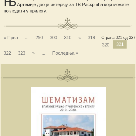
Њ
Артемије дао је интервју за ТВ Раскршћа који можете
погледати у прилогу.
« Прва
...
290
300
310
«
319
Страна 321 од 327
321
320
322
323
»
...
Последња »