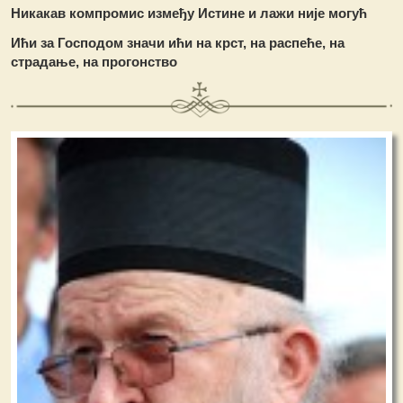
Никакав компромис између Истине и лажи није могућ
Ићи за Господом значи ићи на крст, на распеће, на
страдање, на прогонство