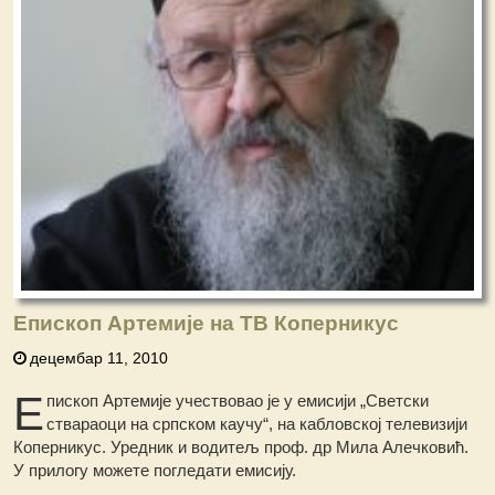
Епископ Артемије на ТВ Коперникус
децембар 11, 2010
Е
пископ Артемије учествовао је у емисији „Светски
ствараоци на српском каучу“, на кабловској телевизији
Коперникус. Уредник и водитељ проф. др Мила Алечковић.
У прилогу можете погледати емисију.