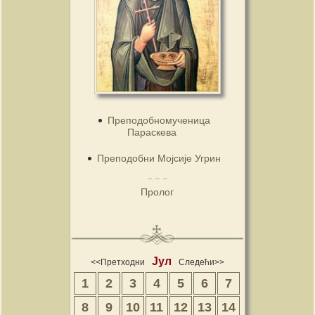
Преподобномученица
Параскева
Преподобни Мојсије Угрин
Пролог
Јул
<<Претходни
Следећи>>
1
2
3
4
5
6
7
8
9
10
11
12
13
14