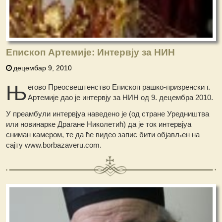
Епископ Артемије: Интервју за НИН
децембар 9, 2010
Њ
егово Преосвештенство Епископ рашко-призренски г.
Артемије дао је интервју за НИН од 9. децембра 2010.
У преамбули интервјуа наведено је (од стране Уредништва
или новинарке Драгане Николетић) да је ток интервјуа
сниман камером, те да ће видео запис бити објављен на
сајту www.borbazaveru.com.