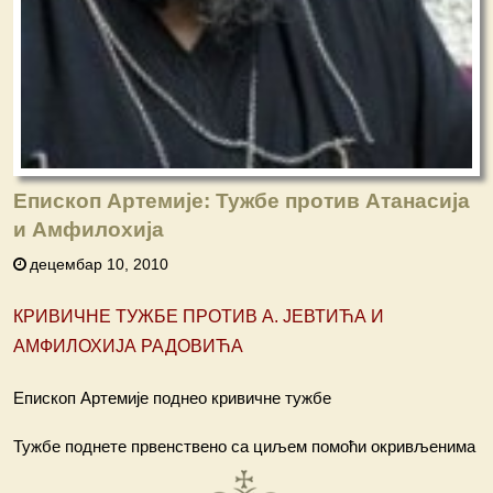
Епископ Артемије: Тужбе против Атанасија
и Амфилохија
децембар 10, 2010
КРИВИЧНЕ ТУЖБЕ ПРОТИВ А. ЈЕВТИЋА И
АМФИЛОХИЈА РАДОВИЋА
Епископ Артемије поднео кривичне тужбе
Тужбе поднете првенствено са циљем помоћи окривљенима