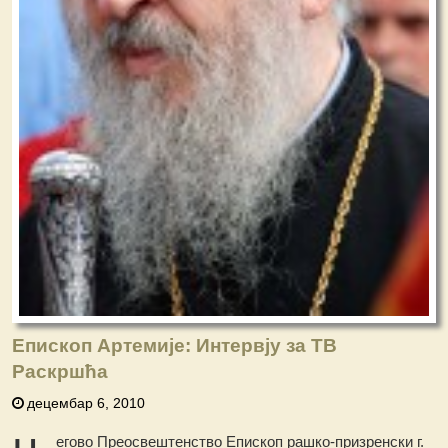
Епископ Артемије: Интервју за ТВ
Раскршћа
децембар 6, 2010
егово Преосвештенство Епископ рашко-призренски г.