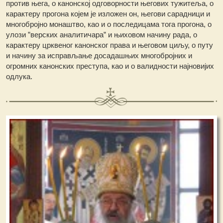
против њега, о канонској одговорности његових тужитеља, о
карактеру прогона којем је изложен он, његови сарадници и
многобројно монаштво, као и о последицама тога прогона, о
улози ”верских аналитичара” и њиховом начину рада, о
карактеру црквеног канонског права и његовом циљу, о путу
и начину за исправљање досадашњих многобројних и
огромних канонских преступа, као и о валидности најновијих
одлука.