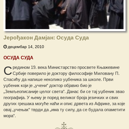
Јерођакон Дамјан: Осуда Суда
децембар 14, 2010
ОСУДА СУДА
С
редином 19. века Министарство просвете Књажевине
Србије поверило је доктору философије Миловану П.
Спасићу да напише неколико уџбеника за школе. Први
уџбеник који је „учени“ доктор објавио био је
„Земљеописаније целог света“. Данас би се тај уџбеник звао
географија. У њему је поред великог броја језичких и свих
других грешака могуће наћи и опис дрвета из Африке, за које
овај „учењак“ тврди да „има ту силу, да се будала опаметити
мора“.