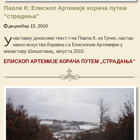
Павле К: Епископ Артемије корача путем
”страдања”
децембар 15, 2010
У
наставку доносимо текст г-на Павла К. из Грчке, настао
након искуства боравка са Епископом Артемијем у
манастиру Шишатовац, августа 2010.
ЕПИСКОП АРТЕМИЈЕ КОРАЧА ПУТЕМ „
СТРАДАЊА
“