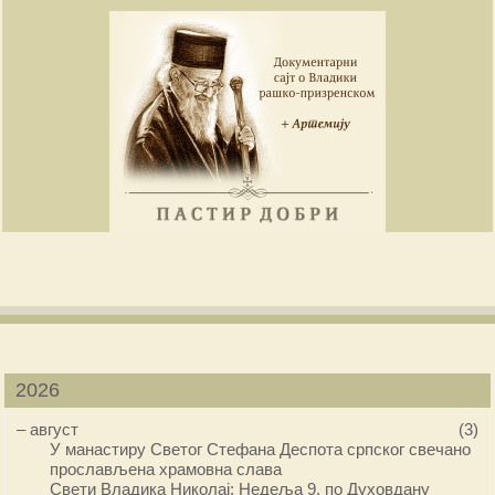
2026
–
август
(3)
У манастиру Светог Стефана Деспота српског свечано
прослављена храмовна слава
Свети Владика Николај: Недеља 9. по Духовдану