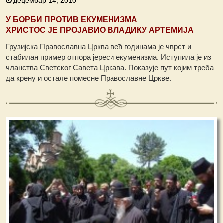
децембар 14, 2010
У БОРБИ ПРОТИВ ЕКУМЕНИЗМА
ХРИСТОС ЈЕ ПРОЈАВИО ВЛАДИКУ АРТЕМИЈА
Грузијска Православна Црква већ годинама је чврст и
стабилан пример отпора јереси екуменизма. Иступила је из
чланства Светског Савета Цркава. Показује пут којим треба
да крену и остале помесне Православне Цркве.