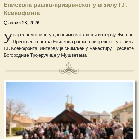
Епископа рашко-призренског у егзилу Г.Г.
Ксенофонта
април 23, 2026
У
наредном прилогу доносимо васкршњи интервју Његовог
Преосвештенства Епископа рашко-призренског у егзилу
Г.Г. Ксенофонта. Интервју је снимљен у манастиру Пресвете
Богородице Тројеручице у Мушветама.