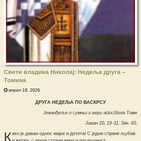
Свети владика Николај: Недеља друга –
Томина
април 18, 2026
ДРУГА НЕДЕЉА ПО ВАСКРСУ
Јеванђеље о сумњи и вери апостола Томе
Јован 20, 19-31. Зач. 65.
К
ако је диван однос мајке и детета! С једне стране љубав
и жртва, с друге стране вера и послушност.