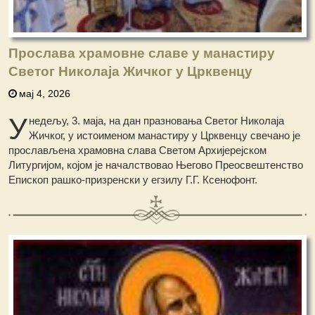
Прослава храмовне славе у манастиру
Светог Николаја Жичког у Црквенцу
мај 4, 2026
У
недељу, 3. маја, на дан празновања Светог Николаја
Жичког, у истоименом манастиру у Црквенцу свечано је
прослављена храмовна слава Светом Архијерејском
Литургијом, којом је началствовао Његово Преосвештенство
Епископ рашко-призренски у егзилу Г.Г. Ксенофонт.