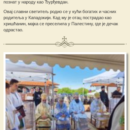
познат у народу као Ђурђевдан.
Овај славни светитељ родио се у кући богатих и часних
родитеља у Кападокији. Кад му је отац пострадао као
хришћанин, мајка се преселила у Палестину, где је дечак
одрастао.