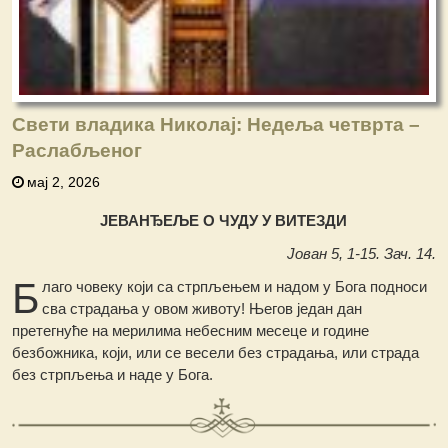
Свети владика Николај: Недеља четврта –
Раслабљеног
мај 2, 2026
ЈЕВАНЂЕЉЕ О ЧУДУ У ВИТЕЗДИ
Јован 5, 1-15. Зач. 14.
Б
лаго човеку који са стрпљењем и надом у Бога подноси
сва страдања у овом животу! Његов један дан
претегнуће на мерилима небесним месеце и године
безбожника, који, или се весели без страдања, или страда
без стрпљења и наде у Бога.