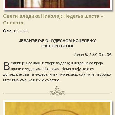
Свети владика Николај: Недеља шеста –
Слепога
мај 16, 2026
ЈЕВАНЂЕЉЕ О ЧУДЕСНОМ ИСЦЕЛЕЊУ
СЛЕПОРОЂЕНОГ
Јован 9, 1-38; Зач. 34.
В
елики је Бог наш, и твори чудеса; и нигде нема краја
причи о чудесима Његовим. Нема очију, које су
догледале сва та чудеса; нити има језика, који их је избројао;
нити има ума, који их је схватио.