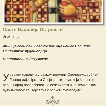
Свети Василије Острошки
мај 11, 2026
Житије светог и богоносног оца нашег Василија,
Острошког чудотворца,
митрополита Захумског
У
сваком народу и у сваком времену Свечовекољубиви
Господ даје Црквом Своје светитеље, који ће његов
верни народ просвећивати и освећивати и на земаљском
путу његовом ка Царству Небеском руководити.