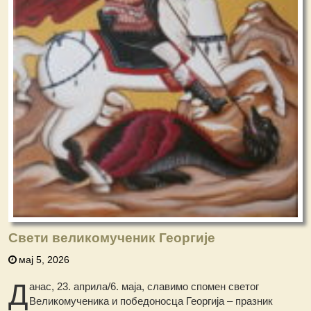
Свети великомученик Георгије
мај 5, 2026
Д
анас, 23. априла/6. маја, славимо спомен светог
Великомученика и победоносца Георгија – празник