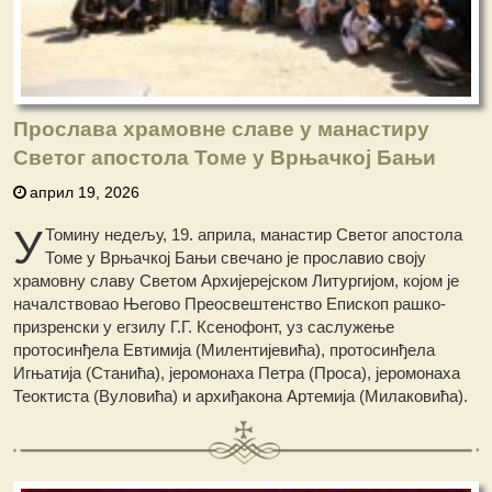
Прослава храмовне славе у манастиру
Светог апостола Томе у Врњачкој Бањи
април 19, 2026
У
Томину недељу, 19. априла, манастир Светог апостола
Томе у Врњачкој Бањи свечано је прославио своју
храмовну славу Светом Архијерејском Литургијом, којом је
началствовао Његово Преосвештенство Епископ рашко-
призренски у егзилу Г.Г. Ксенофонт, уз саслужење
протосинђела Евтимија (Милентијевића), протосинђела
Игњатија (Станића), јеромонаха Петра (Проса), јеромонаха
Теоктиста (Вуловића) и архиђакона Артемија (Милаковића).