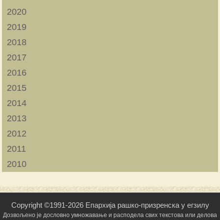
2020
2019
2018
2017
2016
2015
2014
2013
2012
2011
2010
Copyright ©1991-2026 Епархија рашко-призренска у егзилу
Дозвољено је дословно умножавање и расподела свих текстова или делова