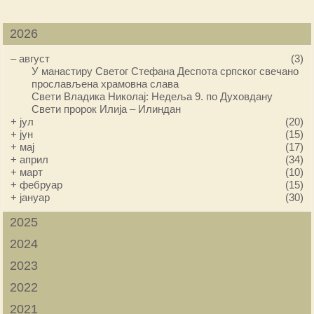
2026
–
август
(3)
У манастиру Светог Стефана Деспота српског свечано
прослављена храмовна слава
Свети Владика Николај: Недеља 9. по Духовдану
Свети пророк Илија – Илиндан
+
јул
(20)
+
јун
(15)
+
мај
(17)
+
април
(34)
+
март
(10)
+
фебруар
(15)
+
јануар
(30)
2025
2024
2023
2022
2021