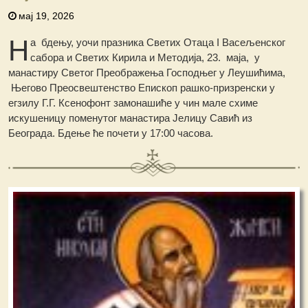
мај 19, 2026
Н
а бдењу, уочи празника Светих Отаца I Васељенског
сабора и Светих Кирила и Методија, 23. маја, у
манастиру Светог Преображења Господњег у Леушићима,
Његово Преосвештенство Епископ рашко-призренски у
егзилу Г.Г. Ксенофонт замонашиће у чин мале схиме
искушеницу поменутог манастира Јелицу Савић из
Београда. Бдење ће почети у 17:00 часова.