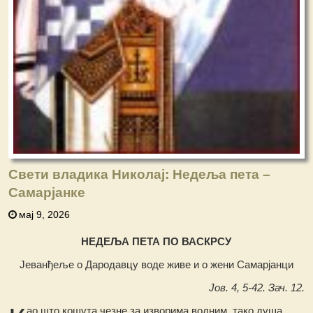
Свети владика Николај: Недеља пета –
Самарјанке
мај 9, 2026
НЕДЕЉА ПЕТА ПО ВАСКРСУ
Јеванђеље о Дародавцу воде живе и о жени Самарјанци
Јов. 4, 5-42. Зач. 12.
ао што кошута чезне за изворима водним, тако душа