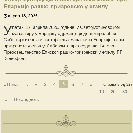
Епархије рашко-призренске у егзилу
април 18, 2026
У
петак, 17. априла 2026. године, у Светојустиновском
манастиру у Барајеву одржан је редовни пролећни
Сабор архијереја и настојатеља манастира Епархије рашко-
призренске у егзилу. Сабором је председавао Његово
Преосвештенство Епископ рашко-призренски у егзилу Г.Г.
Ксенофонт.
5
« Прва
...
«
3
4
6
7
»
Страна 5 од 327
10
20
30
...
Последња »