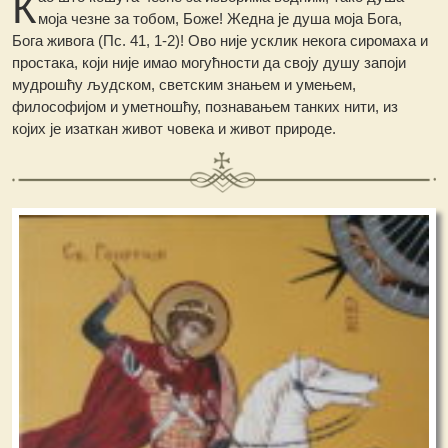
К
моја чезне за тобом, Боже! Жедна је душа моја Бога,
Бога живога (Пс. 41, 1-2)! Ово није усклик некога сиромаха и
простака, који није имао могућности да своју душу запоји
мудрошћу људском, светским знањем и умењем,
философијом и уметношћу, познавањем танких нити, из
којих је изаткан живот човека и живот природе.