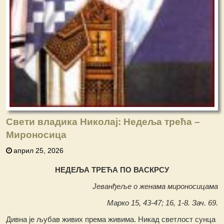
Свети владика Николај: Недеља трећа –
Мироносица
април 25, 2026
НЕДЕЉА ТРЕЋА ПО ВАСКРСУ
Јеванђеље о женама мироносицама
Марко 15, 43-47; 16, 1-8. Зач. 69.
Дивна је љубав живих према живима. Никад светлост сунца