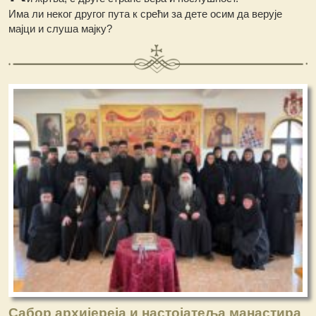
Има ли неког другог пута к срећи за дете осим да верује
мајци и слуша мајку?
Сабор архијереја и настојатеља манастира