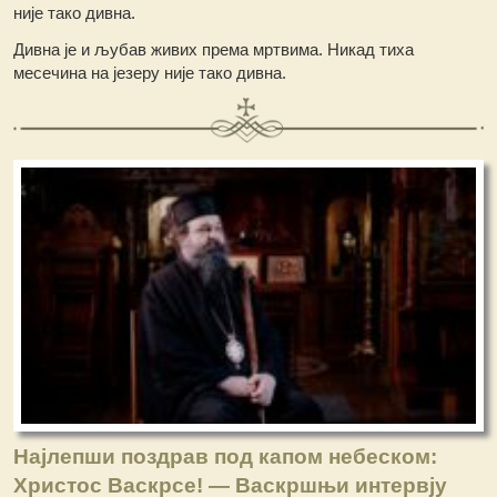
није тако дивна.
Дивна је и љубав живих према мртвима. Никад тиха
месечина на језеру није тако дивна.
Најлепши поздрав под капом небеском:
Христос Васкрсе! — Васкршњи интервју