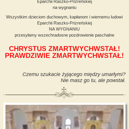
Eparchii Raszko-Prizreńskiej
na wygnaniu
Wszystkim dzieciom duchowym, kapłanom i wiernemu ludowi
Eparchii Raszko-Prizreńskiej
NA WYGNANIU
przesyłamy wszechradosne pozdrowienie paschalne
CHRYSTUS ZMARTWYCHWSTAŁ!
PRAWDZIWIE ZMARTWYCHWSTAŁ!
Czemu szukacie żyjącego między umarłymi?
Nie masz go tu, ale powstał.