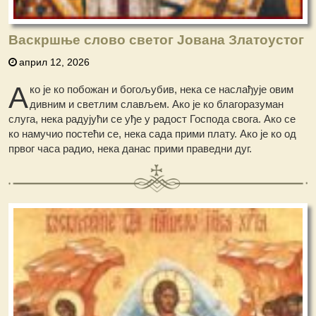
Васкршње слово светог Јована Златоустог
април 12, 2026
А
ко је ко побожан и богољубив, нека се наслађује овим
дивним и светлим слављем. Ако је ко благоразуман
слуга, нека радујући се уђе у радост Господа свога. Ако се
ко намучио постећи се, нека сада прими плату. Ако је ко од
првог часа радио, нека данас прими праведни дуг.