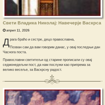
Свети Владика Николај: Навечерје Васкрса
април 11, 2026
Д
рага браћо и сестре, децо православна,
Позван сам да вам говорим данас, у овај последњи дан
Часнога поста.
Православни светитељи од старине прописали су овај
седмонедељни пост, да нам послужи као припрема за
велико весеље, за Васкрсну радост.