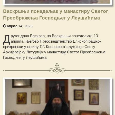
Васкршњи понедељак у манастиру Светог
Преображења Господњег у Леушићима
април 14, 2026
Д
ругог дана Васкрса, на Васкршњи понедељак, 13.
априла, Његово Преосвештенство Епископ рашко-
призренски у егзилу Г.Г. Ксенофонт служио је Свету
Архијерејску Литургију у манастиру Светог Преображења
Господњег у Леушићима.