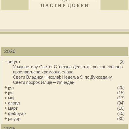
2026
–
август
(3)
У манастиру Светог Стефана Деспота српског свечано
прослављена храмовна слава
Свети Владика Николај: Недеља 9. по Духовдану
Свети пророк Илија – Илиндан
+
јул
(20)
+
јун
(15)
+
мај
(17)
+
април
(34)
+
март
(10)
+
фебруар
(15)
+
јануар
(30)
2025