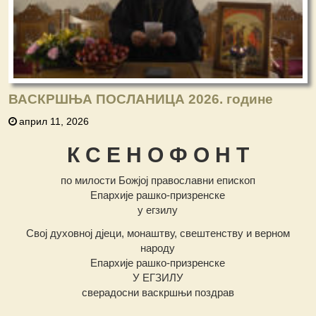
ВАСКРШЊА ПОСЛАНИЦА 2026. године
април 11, 2026
К С Е Н О Ф О Н Т
по милости Божјој православни епископ
Епархије рашко-призренске
у егзилу
Свој духовној дјеци, монаштву, свештенству и верном
народу
Епархије рашко-призренске
У ЕГЗИЛУ
сверадосни васкршњи поздрав