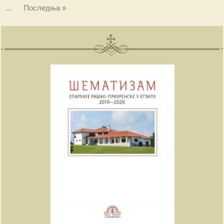
...
Последња »