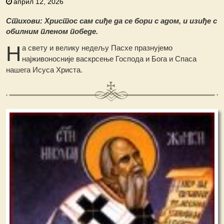
април 12, 2026
Стихови: Христос сам сиђе да се бори с адом, и изиђе с
обилним пленом победе.
Н
а свету и велику недељу Пасхе празнујемо
најживоносније васкрсење Господа и Бога и Спаса
нашега Исуса Христа.