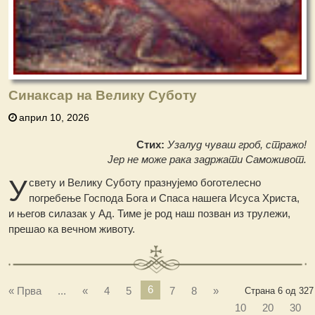
Синаксар на Велику Суботу
април 10, 2026
Стих:
Узалуд чуваш гроб, стражо!
Јер не може рака задржати Саможивот.
У
свету и Велику Суботу празнујемо боготелесно
погребење Господа Бога и Спаса нашега Исуса Христа,
и његов силазак у Ад. Тиме је род наш позван из трулежи,
прешао ка вечном животу.
6
« Прва
...
«
4
5
7
8
»
Страна 6 од 327
10
20
30