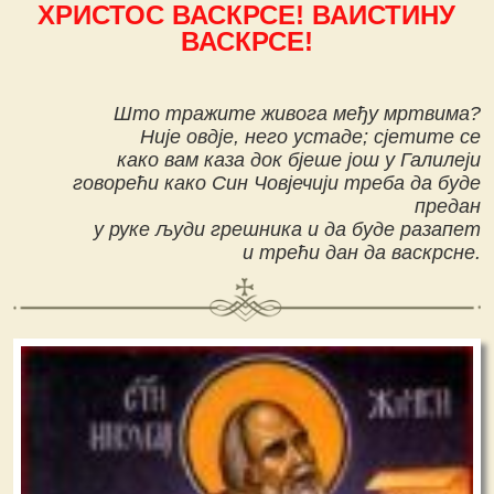
ХРИСТОС ВАСКРСЕ! ВАИСТИНУ
ВАСКРСЕ!
Што тражите живога међу мртвима?
Није овдје, него устаде; сјетите се
како вам каза док бјеше још у Галилеји
говорећи како Син Човјечији треба да буде
предан
у руке људи грешника и да буде разапет
и трећи дан да васкрсне.