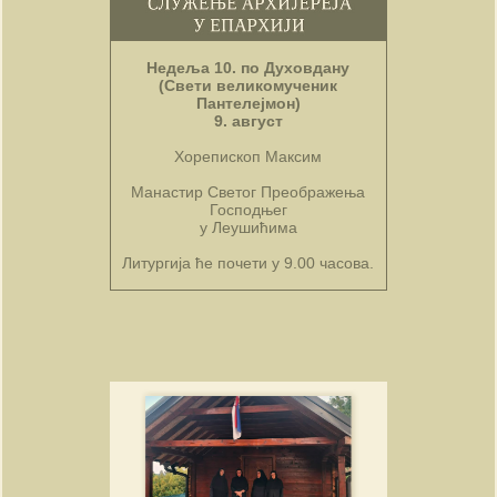
Недеља 10. по Духовдану
(Свети великомученик
Пантелејмон)
9. август
Хорепископ Максим
Манастир Светог Преображења
Господњег
у Леушићима
Литургија ће почети у 9.00 часова.