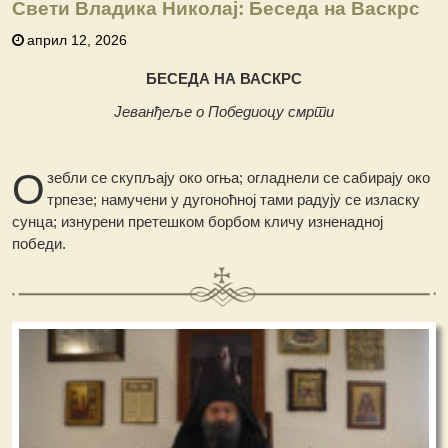
Свети Владика Николај: Беседа на Васкрс
април 12, 2026
БЕСЕДА НА ВАСКРС
Јеванђеље о Победиоцу смрти
О
зебли се скупљају око огња; огладнели се сабирају око
трпезе; намучени у дугоноћној тами радују се изласку
сунца; изнурени претешком борбом кличу изненадној
победи.