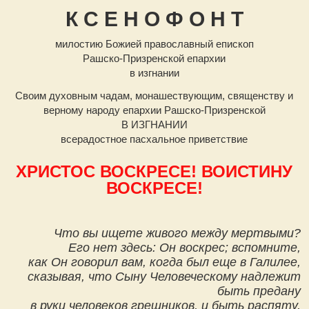
К С Е Н О Ф О Н Т
милостию Божией православный епископ
Рашско-Призренской епархии
в изгнании
Своим духовным чадам, монашествующим, священству и
верному народу епархии Рашско-Призренской
В ИЗГНАНИИ
всерадостное пасхальное приветствие
ХРИСТОС ВОСКРЕСЕ! ВОИСТИНУ
ВОСКРЕСЕ!
Что вы ищете живого между мертвыми?
Его нет здесь: Он воскрес; вспомните,
как Он говорил вам, когда был еще в Галилее,
сказывая, что Сыну Человеческому надлежит
быть предану
в руки человеков грешников, и быть распяту,