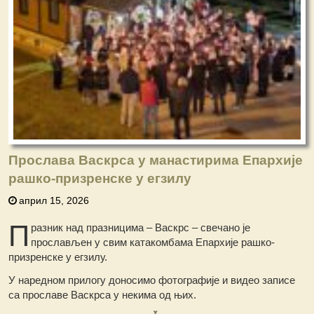
Прослава Васкрса у манастирима Епархије
рашко-призренске у егзилу
април 15, 2026
П
разник над празницима – Васкрс – свечано је
прослављен у свим катакомбама Епархије рашко-
призренске у егзилу.
У наредном прилогу доносимо фотографије и видео записе
са прославе Васкрса у некима од њих.