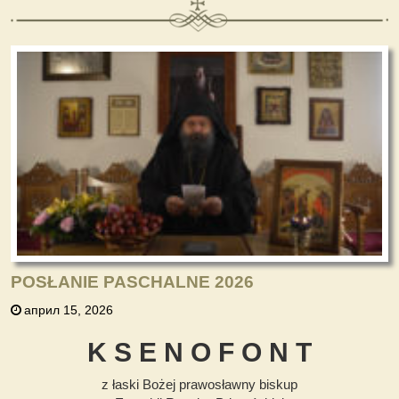
POSŁANIE PASCHALNE 2026
април 15, 2026
K S E N O F O N T
z łaski Bożej prawosławny biskup