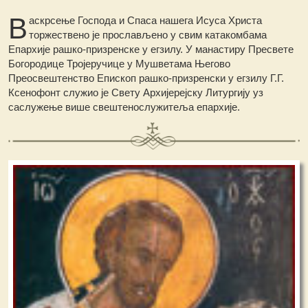
В
аскрсење Господа и Спаса нашега Исуса Христа
торжествено је прослављено у свим катакомбама
Епархије рашко-призренске у егзилу. У манастиру Пресвете
Богородице Тројеручице у Мушветама Његово
Преосвештенство Епископ рашко-призренски у егзилу Г.Г.
Ксенофонт служио је Свету Архијерејску Литургију уз
саслужење више свештенослужитеља епархије.