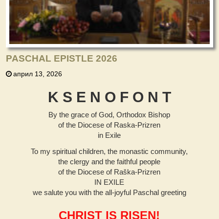
PASCHAL EPISTLE 2026
април 13, 2026
K S E N О F О N Т
By the grace of God, Orthodox Bishop
of the Diocese of Raska-Prizren
in Exile
To my spiritual children, the monastic community,
the clergy and the faithful people
of the Diocese of Raška-Prizren
IN EXILE
we salute you with the all-joyful Paschal greeting
CHRIST IS RISEN!