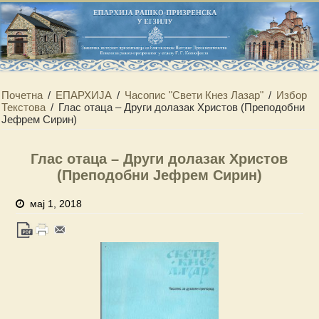
Почетна
/
ЕПАРХИЈА
/
Часопис "Свети Кнез Лазар"
/
Избор
Текстова
/
Глас отаца – Други долазак Христов (Преподобни
Јефрем Сирин)
Глас отаца – Други долазак Христов
(Преподобни Јефрем Сирин)
мај 1, 2018