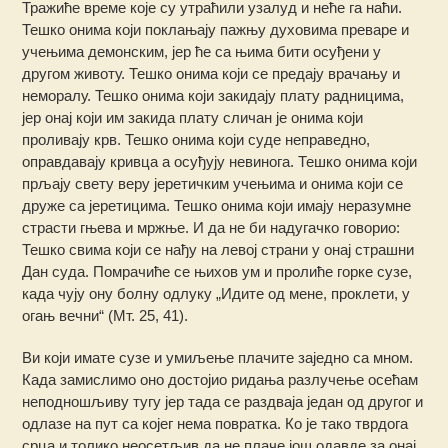
Тражиће време које су утраћили узалуд и неће га наћи.
Тешко онима који поклањају пажњу духовима преваре и
учењима демонским, јер ће са њима бити осуђени у
другом животу. Тешко онима који се предају врачању и
неморалу. Тешко онима који закидају плату радницима,
јер онај који им закида плату сличан је онима који
проливају крв. Тешко онима који суде неправедно,
оправдавају кривца а осуђују невинога. Тешко онима који
прљају свету веру јеретичким учењима и онима који се
друже са јеретицима. Тешко онима који имају неразумне
страсти гњева и мржње. И да не би надугачко говорио:
Тешко свима који се нађу на левој страни у онај страшни
Дан суда. Помрачиће се њихов ум и пролиће горке сузе,
када чују ону болну одлуку „Идите од мене, проклети, у
огањ вечни“ (Мт. 25, 41).
Ви који имате сузе и умиљење плачите заједно са мном.
Када замислимо оно достојио ридања разлучење осећам
неподношљиву тугу јер тада се раздваја један од другог и
одлазе на пут са којег нема повратка. Ко је тако тврдога
срца и толико неосетљив да не плаче још одавде за онај