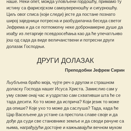
наше. Неки опет, можда уловљени гордошћу, примамо ту
истину са фарисејском самоувереношћу и сигурношћу.
Циљ овог списа (који следи) јесте да постане познато
широј заједници потресна и разбудилачка беседа светог
Јефрема и да се потпомогну неке добронамерне душе да
изађу из летаргије псевдоосећања као да ће упечатљиво
још од сада да виде величанствени и потресни други
долазак Господњи.
ДРУГИ ДОЛАЗАК
Преподобни Јефрем Сирин
Љубљена браћо моја, чујте реч о другом и страшном
доласку Господа нашег Исуса Христа. Замислио сам у
уму своме онај час и уздрхтао сам схвативши шта ће се
тада десити. Ко то може да исприча? Који језик то може
да опише? Које ухо то може да саслуша? Тада, када ће
Цар Васељене да устане са престола славе своје и да
дође да суди све становнике земље и да своди рачуне са
њима, награђујући достојне и кажњавајући вечном муком