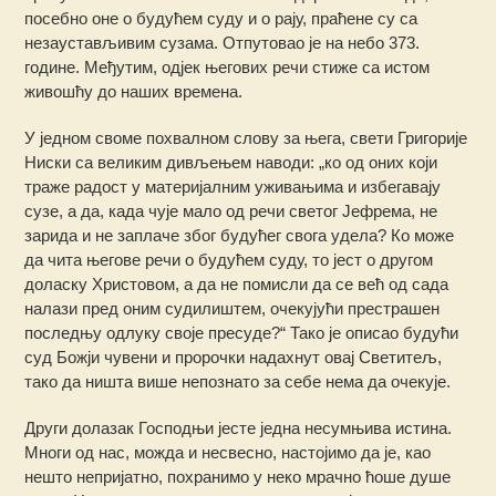
посебно оне о будућем суду и о рају, праћене су са
незаустављивим сузама. Отпутовао је на небо 373.
године. Међутим, одјек његових речи стиже са истом
живошћу до наших времена.
У једном своме похвалном слову за њега, свети Григорије
Ниски са великим дивљењем наводи: „ко од оних који
траже радост у материјалним уживањима и избегавају
сузе, а да, када чује мало од речи светог Јефрема, не
зарида и не заплаче због будућег свога удела? Ко може
да чита његове речи о будућем суду, то јест о другом
доласку Христовом, а да не помисли да се већ од сада
налази пред оним судилиштем, очекујући престрашен
последњу одлуку своје пресуде?“ Тако је описао будући
суд Божји чувени и пророчки надахнут овај Светитељ,
тако да ништа више непознато за себе нема да очекује.
Други долазак Господњи јесте једна несумњива истина.
Многи од нас, можда и несвесно, настојимо да је, као
нешто непријатно, похранимо у неко мрачно ћоше душе