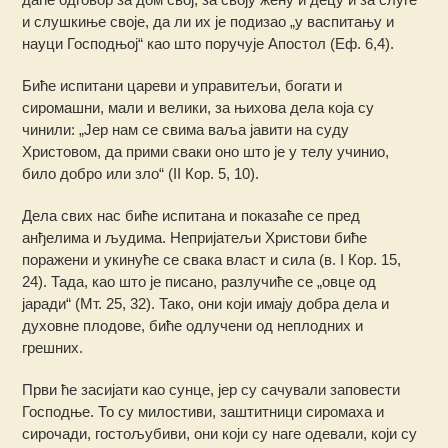
и слушкиње своје, да ли их је подизао „у васпитању и
науци Господњој“ као што поручује Апостол (Еф. 6,4).
Биће испитани цареви и управитељи, богати и
сиромашни, мали и велики, за њихова дела која су
чинили: „Јер нам се свима ваља јавити на суду
Христовом, да прими сваки оно што је у телу учинио,
било добро или зло“ (II Кор. 5, 10).
Дела свих нас биће испитана и показаће се пред
анђелима и људима. Непријатељи Христови биће
поражени и укинуће се свака власт и сила (в. I Кор. 15,
24). Тада, као што је писано, разлучиће се „овце од
јаради“ (Мт. 25, 32). Тако, они који имају добра дела и
духовне плодове, биће одлучени од неплодних и
грешних.
Први ће засијати као сунце, јер су сачували заповести
Господње. То су милостиви, заштитници сиромаха и
сирочади, гостољубиви, они који су наге одевали, који су