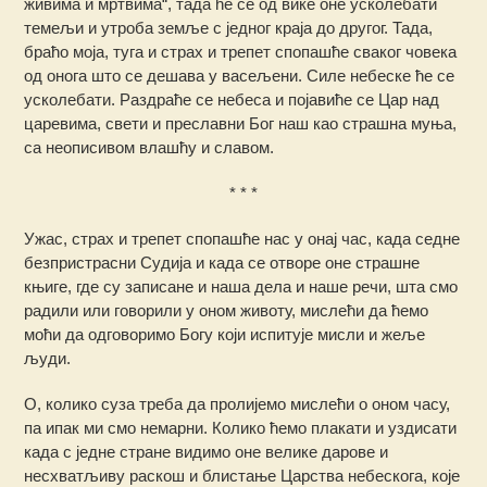
живима и мртвима“, тада ће се од вике оне усколебати
темељи и утроба земље с једног краја до другог. Тада,
браћо моја, туга и страх и трепет спопашће сваког човека
од онога што се дешава у васељени. Силе небеске ће се
усколебати. Раздраће се небеса и појавиће се Цар над
царевима, свети и преславни Бог наш као страшна муња,
са неописивом влашћу и славом.
* * *
Ужас, страх и трепет спопашће нас у онај час, када седне
безпристрасни Судија и када се отворе оне страшне
књиге, где су записане и наша дела и наше речи, шта смо
радили или говорили у оном животу, мислећи да ћемо
моћи да одговоримо Богу који испитује мисли и жеље
људи.
О, колико суза треба да пролијемо мислећи о оном часу,
па ипак ми смо немарни. Колико ћемо плакати и уздисати
када с једне стране видимо оне велике дарове и
несхватљиву раскош и блистање Царства небескога, које