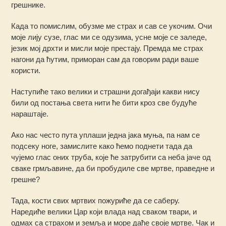
грешнике.
Када то помислим, обузме ме страх и сав се укочим. Очи
моје лију сузе, глас ми се одузима, усне моје се заледе,
језик мој дрхти и мисли моје престају. Премда ме страх
нагони да ћутим, приморан сам да говорим ради ваше
користи.
Наступиће тако велики и страшни догађаји какви нису
били од постања света нити ће бити кроз све будуће
нараштаје.
Ако нас често пута уплаши једна јака муња, па нам се
подсеку ноге, замислите како ћемо поднети тада да
чујемо глас оних труба, које ће затрубити са неба јаче од
сваке грмљавине, да би пробудиле све мртве, праведне и
грешне?
Тада, кости свих мртвих пожуриће да се саберу.
Наредиће велики Цар који влада над сваком твари, и
одмах са страхом и земља и море даће своје мртве. Чак и