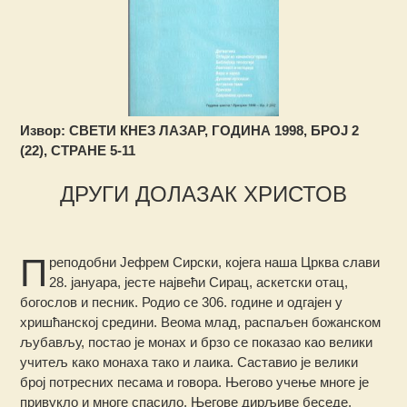
Извор: СВЕТИ КНЕЗ ЛАЗАР, ГОДИНА 1998, БРОЈ 2
(22), СТРАНЕ 5-11
ДРУГИ ДОЛАЗАК ХРИСТОВ
П
реподобни Јефрем Сирски, којега наша Црква слави
28. јануара, јесте највећи Сирац, аскетски отац,
богослов и песник.
Родио се 306. године и одгајен у
хришћанској средини. Веома млад, распаљен божанском
љубављу, постао је монах и брзо се показао као велики
учитељ како монаха тако и лаика. Саставио је велики
број потресних песама и говора. Његово учење многе је
привукло и многе спасило. Његове дирљиве беседе,