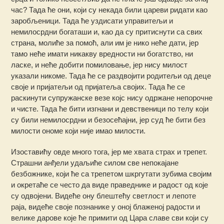
час? Тада ће они, који су некада били цареви ридати као
заробљеници. Тада ће уздисати управитељи и
немилосрдни богаташи и, као да су притиснути са свих
страна, молиће за помоћ, али им је нико неће дати, јер
тамо неће имати никакву вредности ни богатство, ни
ласке, и неће добити помиловање, јер нису милост
указали никоме. Тада ће се раздвојити родитељи од деце
своје и пријатељи од пријатеља својих. Тада ће се
раскинути супружанске везе којс нису одржане непорочне
и чисте. Тада ће бити изгнани и девственици по телу који
су били немилосрдни и безосећајни, јер суд ће бити без
милости ономе који није имао милости.
Изоставићу овде много тога, јер ме хвата страх и трепет.
Страшни анђели удаљиће силом све непокајане
безбожнике, који ће са трепетом шкргутати зубима својим
и окретаће се често да виде праведнике и радост од које
су одвојени. Видеће ону блештећу светлост и лепоте
раја, видеће своје познанике у оној блаженој радости и
велике дарове које ће примити од Цара славе сви који су