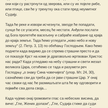
они који су растргнути од зверова, или су их појеле рибе,
или птице, сви ће у тренутку ока стати пред неумитног
Судију.
Тада ће реке и извори исчезнути, звезде ће попадати,
сунце ће се угасити, месец ће нестати. Анђели послати
од Бога пролетеће васељену и сабраће изабране од краја
до краја земље. Тада ћемо угледати „ново небо и нову
земљу“ (2. Петр. 3, 13) по обећању Господњем. Како ћемо
поднети када видимо да се спрема страшни престо и да
се показује Крст на коме је драговољно жртвован Христос
нас ради? Када угледамо на небу страшни и свети жезал
великога Цара, сетићемо се тада и разумети реч
Господњу „о знаку Сина човечијега“ (упор. Мт. 24, 30),
сазнаћемо сви да треба да се јави страшни Цар. У онај
час сваки од нас ће размишљати шта ће му одговорити и
појмиће сва дела своја…
Када чујемо онај громовити глас са небеских висина, да
виче: „Гле, Жених долази“, „Гле, Судија стиже да суди