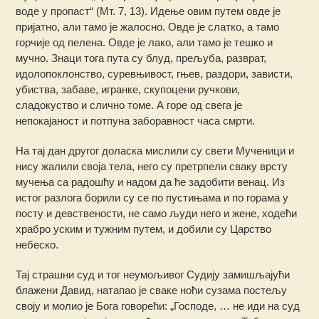
воде у пропаст“ (Мт. 7, 13). Идење овим путем овде је
пријатно, али тамо је жалосно. Овде је слатко, а тамо
горчије од пелена. Овде је лако, али тамо је тешко и
мучно. Знаци тога пута су блуд, прељуба, разврат,
идолопоклонство, суревњивост, гњев, раздори, зависти,
убиства, забаве, игранке, скупоцени ручкови,
сладокуство и слично томе. А горе од свега је
непокајаност и потпуна заборавност часа смрти.
На тај дан другог доласка мислили су свети Мученици и
нису жалили своја тела, него су претрпели сваку врсту
мучења са радошћу и надом да ће задобити венац. Из
истог разлога борили су се по пустињама и по горама у
посту и девствености, не само људи него и жене, ходећи
храбро уским и тужним путем, и добили су Царство
небеско.
Тај страшни суд и тог неумољивог Судију замишљајући
блажени Давид, натапао је сваке ноћи сузама постељу
своју и молио је Бога говорећи: „Господе, … не иди на суд