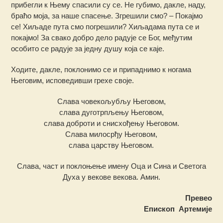
прибегли к Њему спасили су се. Не губимо, дакле, наду,
браћо моја, за наше спасење. Згрешили смо? – Покајмо
се! Хиљаде пута смо погрешили? Хиљадама пута се и
покајмо! За свако добро дело радује се Бог, међутим
особито се радује за једну душу која се каје.
Ходите, дакле, поклонимо се и припаднимо к ногама
Његовим, исповедивши грехе своје.
Слава човекољубљу Његовом,
слава дуготрпљењу Његовом,
слава доброти и снисхођењу Његовом.
Слава милосрђу Његовом,
слава царству Његовом.
Слава, част и поклоњење имену Оца и Сина и Светога
Духа у векове векова. Амин.
Превео
Епископ Артемије