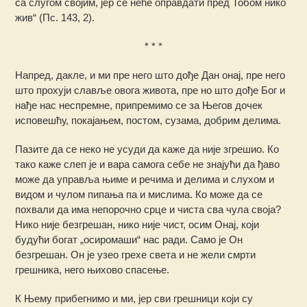
са слугом својим, јер се неће оправдати пред Тобом нико
жив“ (Пс. 143, 2).
* * *
Напред, дакле, и ми пре него што дође Дан онај, пре него
што прохуји славље овога живота, пре но што дође Бог и
нађе нас неспремне, припремимо се за Његов дочек
исповешћу, покајањем, постом, сузама, добрим делима.
Пазите да се неко не усуди да каже да није згрешио. Ко
тако каже слеп је и вара самога себе не знајући да ђаво
може да управља њиме и речима и делима и слухом и
видом и чулом пипања па и мислима. Ко може да се
похвали да има непорочно срце и чиста сва чула своја?
Нико није безгрешан, нико није чист, осим Онај, који
будући богат „осиромаши“ нас ради. Само је Он
безгрешан. Он је узео грехе света и не жели смрти
грешника, него њихово спасење.
К Њему прибегнимо и ми, јер сви грешници који су