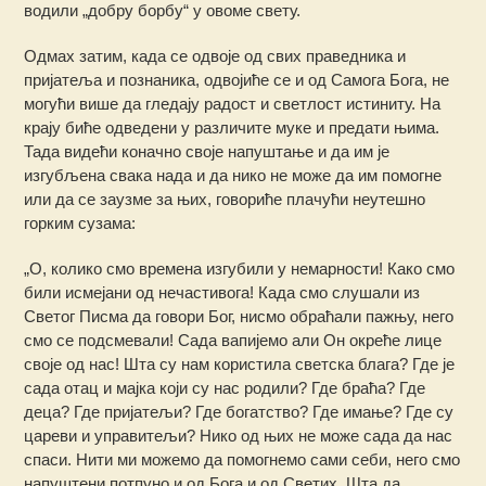
водили „добру борбу“ у овоме свету.
Одмах затим, када се одвоје од свих праведника и
пријатеља и познаника, одвојиће се и од Самога Бога, не
могући више да гледају радост и светлост истиниту. На
крају биће одведени у различите муке и предати њима.
Тада видећи коначно своје напуштање и да им је
изгубљена свака нада и да нико не може да им помогне
или да се заузме за њих, говориће плачући неутешно
горким сузама:
„О, колико смо времена изгубили у немарности! Како смо
били исмејани од нечастивога! Када смо слушали из
Светог Писма да говори Бог, нисмо обраћали пажњу, него
смо се подсмевали! Сада вапијемо али Он окреће лице
своје од нас! Шта су нам користила светска блага? Где је
сада отац и мајка који су нас родили? Где браћа? Где
деца? Где пријатељи? Где богатство? Где имање? Где су
цареви и управитељи? Нико од њих не може сада да нас
спаси. Нити ми можемо да помогнемо сами себи, него смо
напуштени потпуно и од Бога и од Светих. Шта да