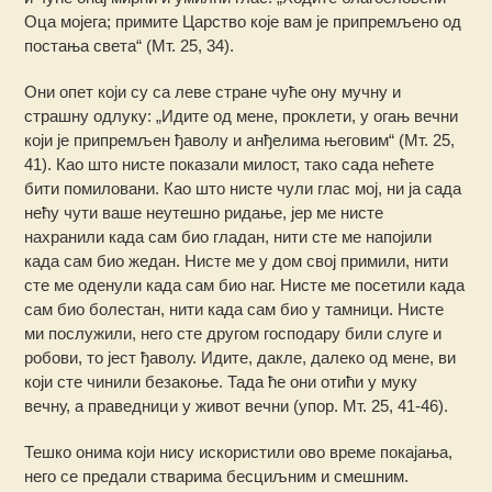
Оца мојега; примите Царство које вам је припремљено од
постања света“ (Мт. 25, 34).
Они опет који су са леве стране чуће ону мучну и
страшну одлуку: „Идите од мене, проклети, у огањ вечни
који је припремљен ђаволу и анђелима његовим“ (Мт. 25,
41). Као што нисте показали милост, тако сада нећете
бити помиловани. Као што нисте чули глас мој, ни ја сада
нећу чути ваше неутешно ридање, јер ме нисте
нахранили када сам био гладан, нити сте ме напојили
када сам био жедан. Нисте ме у дом свој примили, нити
сте ме оденули када сам био наг. Нисте ме посетили када
сам био болестан, нити када сам био у тамници. Нисте
ми послужили, него сте другом господару били слуге и
робови, то јест ђаволу. Идите, дакле, далеко од мене, ви
који сте чинили безакоње. Тада ће они отићи у муку
вечну, а праведници у живот вечни (упор. Мт. 25, 41-46).
Тешко онима који нису искористили ово време покајања,
него се предали стварима бесциљним и смешним.