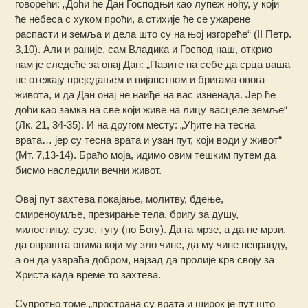
говорећи: „Доћи ће Дан Господњи као лупеж ноћу, у који
ће небеса с хуком проћи, а стихије ће се ужарене
распасти и земља и дела што су на њој изгореће“ (II Петр.
3,10). Али и раније, сам Владика и Господ наш, открио
нам је следеће за онај Дан: „Пазите на себе да срца ваша
не отежају преједањем и пијанством и бригама овога
живота, и да Дан онај не наиђе на вас изненада. Јер ће
доћи као замка на све који живе на лицу васцеле земље“
(Лк. 21, 34-35). И на другом месту: „Уђите на тесна
врата… јер су тесна врата и узан пут, који води у живот“
(Мт. 7,13-14). Браћо моја, идимо овим тешким путем да
бисмо наследили вечни живот.
Овај пут захтева покајање, молитву, бдење,
смиреноумље, презирање тела, бригу за душу,
милостињу, сузе, тугу (по Богу). Да га мрзе, а да не мрзи,
да опрашта онима који му зло чине, да му чине неправду,
а он да узвраћа добром, најзад да пролије крв своју за
Христа када време то захтева.
Супротно томе „пространа су врата и широк је пут што