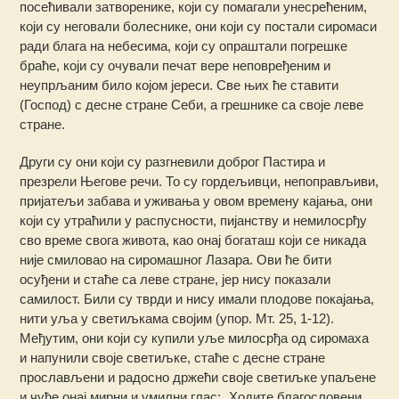
посећивали затворенике, који су помагали унесрећеним,
који су неговали болеснике, они који су постали сиромаси
ради блага на небесима, који су опраштали погрешке
браће, који су очували печат вере неповређеним и
неупрљаним било којом јереси. Све њих ће ставити
(Господ) с десне стране Себи, а грешнике са своје леве
стране.
Други су они који су разгневили доброг Пастира и
презрели Његове речи. То су гордељивци, непоправљиви,
пријатељи забава и уживања у овом времену кајања, они
који су утраћили у распусности, пијанству и немилосрђу
сво време свога живота, као онај богаташ који се никада
није смиловао на сиромашног Лазара. Ови ће бити
осуђени и стаће са леве стране, јер нису показали
самилост. Били су тврди и нису имали плодове покајања,
нити уља у светиљкама својим (упор. Мт. 25, 1-12).
Међутим, они који су купили уље милосрђа од сиромаха
и напунили своје светиљке, стаће с десне стране
прослављени и радосно држећи своје светиљке упаљене
и чуће онај мирни и умилни глас: „Ходите благословени