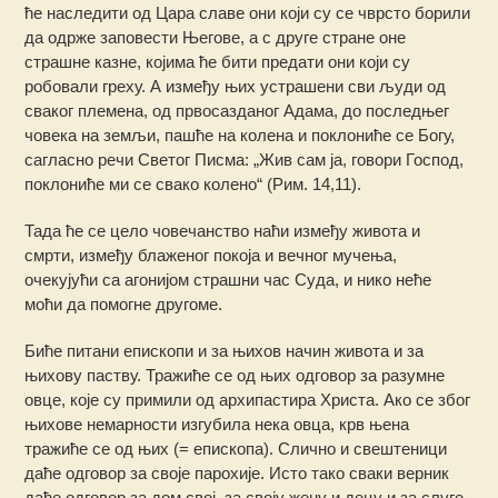
ће наследити од Цара славе они који су се чврсто борили
да одрже заповести Његове, а с друге стране оне
страшне казне, којима ће бити предати они који су
робовали греху. А између њих устрашени сви људи од
сваког племена, од првосазданог Адама, до последњег
човека на земљи, пашће на колена и поклониће се Богу,
сагласно речи Светог Писма: „Жив сам ја, говори Господ,
поклониће ми се свако колено“ (Рим. 14,11).
Тада ће се цело човечанство наћи између живота и
смрти, између блаженог покоја и вечног мучења,
очекујући са агонијом страшни час Суда, и нико неће
моћи да помогне другоме.
Биће питани епископи и за њихов начин живота и за
њихову паству. Тражиће се од њих одговор за разумне
овце, које су примили од архипастира Христа. Ако се због
њихове немарности изгубила нека овца, крв њена
тражиће се од њих (= епископа). Слично и свештеници
даће одговор за своје парохије. Исто тако сваки верник
даће одговор за дом свој, за своју жену и децу и за слуге