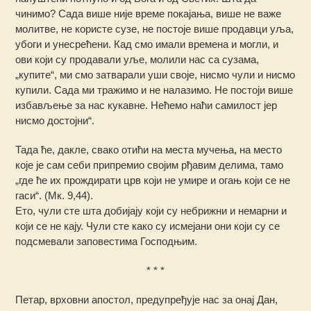
чинимо? Сада више није време покајања, више не важе
молитве, не користе сузе, не постоје више продавци уља,
убоги и унесрећени. Кад смо имали времена и могли, и
ови који су продавали уље, молили нас са сузама,
„купите“, ми смо затварали уши своје, нисмо чули и нисмо
купили. Сада ми тражимо и не налазимо. Не постоји више
избављење за нас кукавне. Нећемо наћи самилост јер
нисмо достојни“.
Тада ће, дакле, свако отићи на места мучења, на место
које је сам себи припремио својим рђавим делима, тамо
„где ће их прождирати црв који не умире и огањ који се не
гаси“. (Мк. 9,44).
Ето, чули сте шта добијају који су небрижни и немарни и
који се не кају. Чули сте како су исмејани они који су се
подсмевали заповестима Господњим.
* * *
Петар, врховни апостол, предупређује нас за онај Дан,