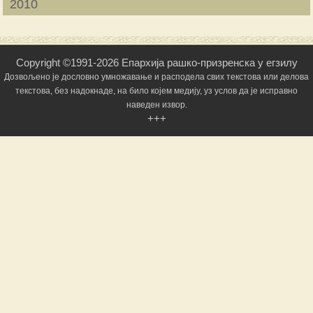
2010
Copyright ©1991-2026 Епархија рашко-призренска у егзилу
Дозвољено је дословно умножавање и расподела свих текстова или делова
текстова, без надокнаде, на било којем медију, уз услов да је исправно
наведен извор.
+++