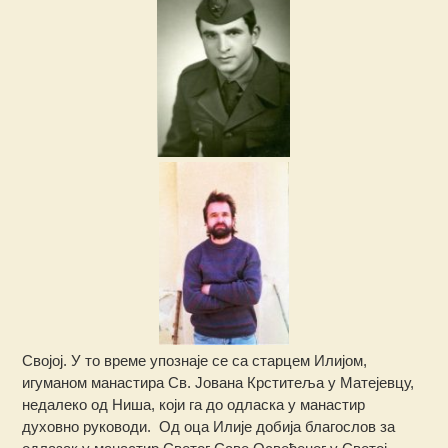
Својој. У то време упознаје се са старцем Илијом,
игуманом манастира Св. Јована Крститеља у Матејевцу,
недалеко од Ниша, који га до одласка у манастир
духовно руководи. Од оца Илије добија благослов за