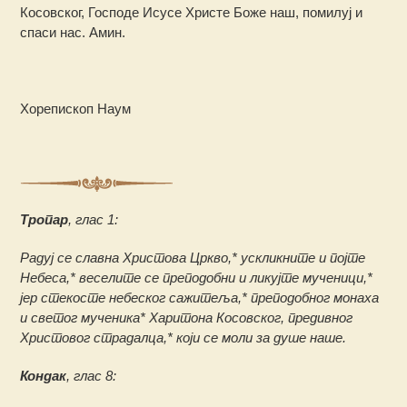
Косовског, Господе Исусе Христе Боже наш, помилуј и
спаси нас. Амин.
Хорепископ Наум
Тропар
, глас 1:
Радуј се славна Христова Цркво,* ускликните и појте
Небеса,* веселите се преподобни и ликујте мученици,*
јер стекосте небеског сажитеља,* преподобног монаха
и светог мученика* Харитона Косовског, предивног
Христовог страдалца,* који се моли за душе наше.
Кондак
, глас 8: