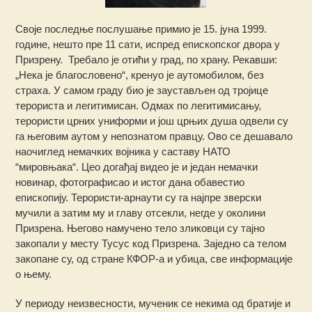
Своје последње послушање примио је 15. јуна 1999.
године, нешто пре 11 сати, испред епископског двора у
Призрену. Требало је отићи у град, по храну. Рекавши:
„Нека је благословено“, кренуо је аутомобилом, без
страха. У самом граду био је заустављен од тројице
терориста и легитимисан. Одмах по легитимисању,
терористи црних униформи и још црњих душа одвели су
га његовим аутом у непознатом правцу. Ово се дешавало
наочиглед немачких војника у саставу НАТО
“мировњака“. Цео догађај видео је и један немачки
новинар, фотографисао и истог дана обавестио
епископију. Терористи-арнаути су га најпре зверски
мучили а затим му и главу отсекли, негде у околини
Призрена. Његово намучено тело зликовци су тајно
закопали у месту Тусус код Призрена. Заједно са телом
закопане су, од стране КФОР-а и убица, све информације
о њему.
У периоду неизвесности, мученик се некима од братије и