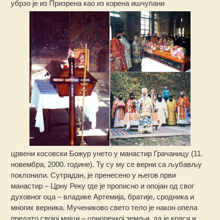
убрзо је из Призрена као из корена ишчупани
црвени косовски Божур унето у манастир Грачаницу (11.
новембра, 2000. године). Ту су му се верни са љубављу
поклонили. Сутрадан, је пренесено у његов први
манастир – Црну Реку где је прописно и опојан од свог
духовног оца – владике Артемија, братије, сродника и
многих верника. Мучениково свето тело је након опела
предато својој мајци – црноречкој земљи, да је краси и