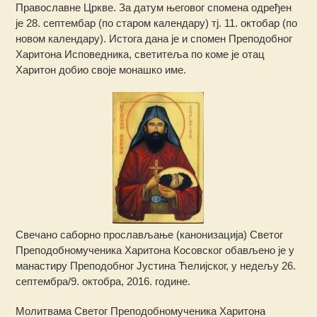
Православне Цркве. За датум његовог спомена одређен
је 28. септембар (по старом календару) тј. 11. октобар (по
новом календару). Истога дана је и спомен Преподобног
Харитона Исповедника, светитеља по коме је отац
Харитон добио своје монашко име.
Свечано саборно прослављање (канонизација) Светог
Преподобномученика Харитона Косовског обављено је у
манастиру Преподобног Јустина Ћелијског, у недељу 26.
септембра/9. октобра, 2016. године.
Молитвама Светог Преподобномученика Харитона