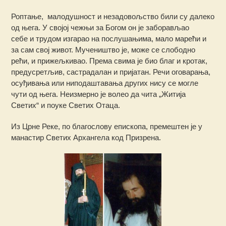
Роптање, малодушност и незадовољство били су далеко
од њега. У својој чежњи за Богом он је заборављао
себе и трудом изгарао на послушањима, мало марећи и
за сам свој живот. Мучеништво је, може се слободно
рећи, и прижељкивао. Према свима је био благ и кротак,
предусретљив, састрадалан и пријатан. Речи оговарања,
осуђивања или ниподаштавања других нису се могле
чути од њега. Неизмерно је волео да чита „Житија
Светих“ и поуке Светих Отаца.
Из Црне Реке, по благослову епископа, премештен је у
манастир Светих Архангела код Призрена.