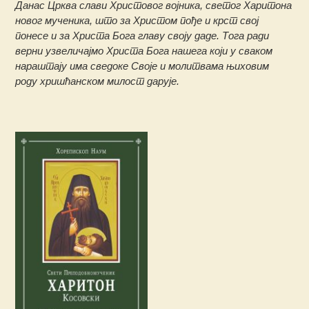
Данас Црква слави Христовог војника, светог Харитона
новог мученика, што за Христом пође и крст свој
понесе и за Христа Бога главу своју даде. Тога ради
верни узвеличајмо Христа Бога нашега који у сваком
нараштају има сведоке Своје и молитвама њиховим
роду хришћанском милост дарује.