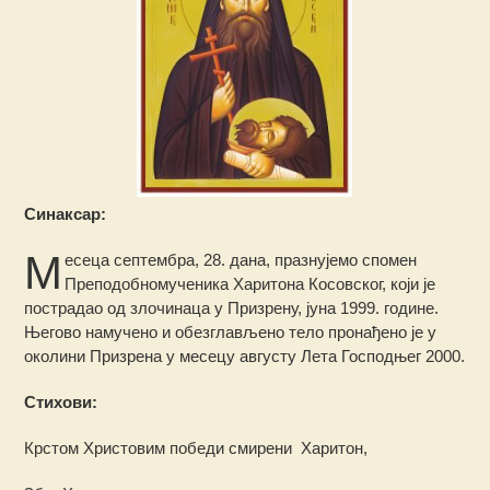
Синаксар:
М
есеца септембра, 28. дана, празнујемо спомен
Преподобномученика Харитона Косовског, који је
пострадао од злочинаца у Призрену, јуна 1999. године.
Његово намучено и обезглављено тело пронађено је у
околини Призрена у месецу августу Лета Господњег 2000.
Стихови:
Крстом Христовим победи смирени Харитон,