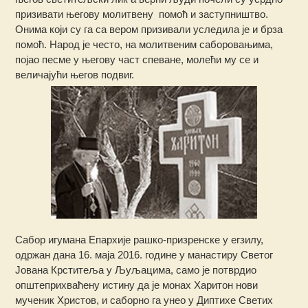
призивати његову молитвену помоћ и заступништво.
Онима који су га са вером призивали уследила је и брза
помоћ. Народ је често, на молитвеним саборовањима,
појао песме у његову част спеване, молећи му се и
величајући његов подвиг.
Сабор игумана Епархије рашко-призренске у егзилу,
одржан дана 16. маја 2016. године у манастиру Светог
Јована Крститеља у Љуљацима, само је потврдио
општеприхваћену истину да је монах Харитон нови
мученик Христов, и саборно га унео у Диптихе Светих