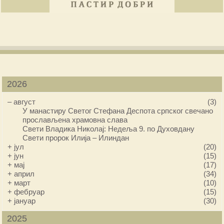
2026
–
август
(3)
У манастиру Светог Стефана Деспота српског свечано
прослављена храмовна слава
Свети Владика Николај: Недеља 9. по Духовдану
Свети пророк Илија – Илиндан
+
јул
(20)
+
јун
(15)
+
мај
(17)
+
април
(34)
+
март
(10)
+
фебруар
(15)
+
јануар
(30)
2025