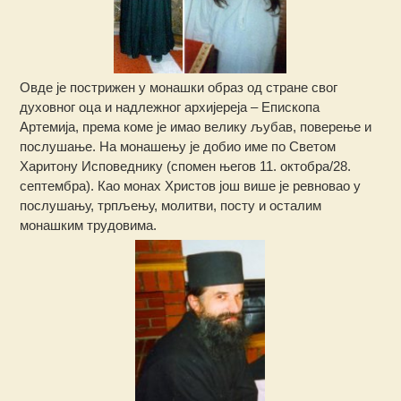
Овде је пострижен у монашки образ од стране свог
духовног оца и надлежног архијереја – Епископа
Артемија, према коме је имао велику љубав, поверење и
послушање. На монашењу је добио име по Светом
Харитону Исповеднику (спомен његов 11. октобра/28.
септембра). Као монах Христов још више је ревновао у
послушању, трпљењу, молитви, посту и осталим
монашким трудовима.