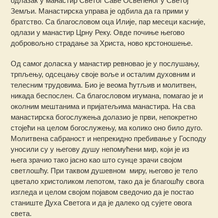
одлазак у манастир Светог Саве Освећеног у Светој
Земљи. Манастирска управа је одбила да га прими у
братство. Са благословом оца Илије, пар месеци касније,
одлази у манастир Црну Реку. Овде почиње његово
добровољно страдање за Христа, ново крстоношење.
Од самог доласка у манастир ревновао је у послушању,
трпљењу, одсецању своје воље и осталим духовним и
телесним трудовима. Био је веома ћутљив и молитвен,
никада беспослен. Са благословом игумана, помагао је и
околним мештанима и пријатељима манастира. На сва
манастирска богослужења долазио је први, непокретно
стојећи на целом богослужењу, ма колико оно било дуго.
Молитвена сабраност и непрекидно пребивање у Господу
уносили су у његову душу непомућени мир, који је из
њега зрачио тако јасно као што сунце зрачи својом
светлошћу. При таквом душевном миру, његово је тело
цветало христоликом лепотом, тако да је благошћу свога
изгледа и целом својом појавом сведочио да је постао
станиште Духа Светога и да је далеко од сујете овога
света.