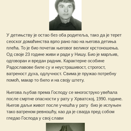
У детињству је остао без оба родитеља, тако да је терет
сеоског домаћинства врло рано пао на његова детиња
плећа. То је био почетак његовог великог крстоношења.
Од своје 23 године живи и ради у Нишу. Био је марљив,
одговоран и вредан радник. Карактерне особине
Радославове биле су и неустрашивост, строгост,
ватреност духа, одлучност. Свима је пружао потребну
помоћ, макар то било и на своју штету.
Његова љубав према Господу се многоструко увећала
после смртне опасности у рату у Хрватској, 1990. године.
Његов даљи живот после учешћа у рату био је испуњен
тако ватреном ревношћу, као да је свагда пред собом
гледао Господа у свој слави