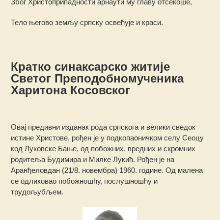
Због Христоприпадности арнаути му главу отсекоше,
Тело његово земљу српску освећује и краси.
Кратко синаксарско житије
Светог Преподобномученика
Харитона Косовског
Овај предивни изданак рода српскога и велики сведок
истине Христове, рођен је у подкопаоничком селу Сеоцу
код Луковске Бање, од побожних, вредних и скромних
родитеља Будимира и Милке Лукић. Рођен је на
Аранђеловдан (21/8. новембра) 1960. године. Од малена
се одликовао побожношћу, послушношћу и
трудољубљем.