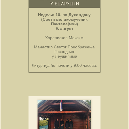
Недеља 10. по Духовдану
(Свети великомученик
Пантелејмон)
9. август
Хорепископ Максим
Манастир Светог Преображења
Господњег
у Леушићима
Литургија ће почети у 9.00 часова.