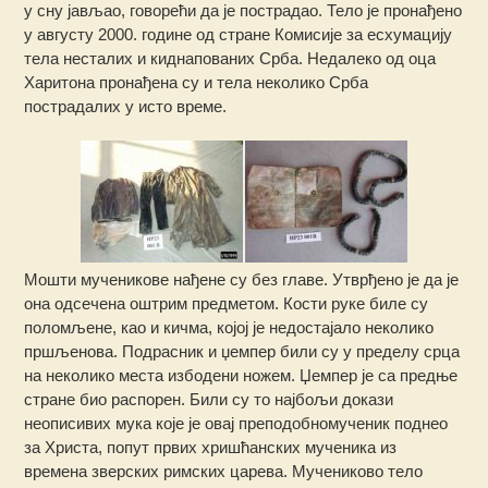
у сну јављао, говорећи да је пострадао. Тело је пронађено
у августу 2000. године од стране Комисије за есхумацију
тела несталих и киднапованих Срба. Недалеко од оца
Харитона пронађена су и тела неколико Срба
пострадалих у исто време.
Мошти мученикове нађене су без главе. Утврђено је да је
она одсечена оштрим предметом. Кости руке биле су
поломљене, као и кичма, којој је недостајало неколико
пршљенова. Подрасник и џемпер били су у пределу срца
на неколико места избодени ножем. Џемпер је са предње
стране био распорен. Били су то најбољи докази
неописивих мука које је овај преподобномученик поднео
за Христа, попут првих хришћанских мученика из
времена зверских римских царева. Мучениково тело