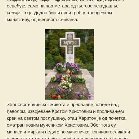
освећује, само на пар метара од његове некадашње
келије. То је уједно био и први гроб у црноречком
манастиру, од његовог оснивања.
Због свог врлинског живота и преславне победе над
ђаволом, извојеване Крстом Христовим и проливањем
крви на светом послушању, отац Харитон је од почетка
сматран новим мучеником Христовим. Због тога су
монаси и мирјани недуго по мученичкој кончини осликали
његов светитељски лик а верни људи почели су усрдно