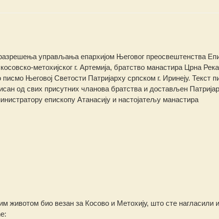
 разрешења управљања епархијом Његовог преосвештенства Еп
косовско-метохијског г. Артемија, братство манастира Црна Река 
 писмо Његовој Светости Патријарху српском г. Иринеју. Текст п
писан од свих присутних чланова братства и достављен Патрија
министратору епископу Атанасију и настојатељу манастира
им животом био везан за Косово и Метохију, што сте нагласили и
е: