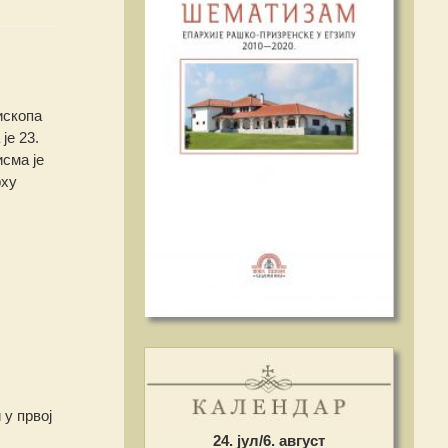
ископа
је 23.
исма је
рху
 у првој
24. јул/6. август