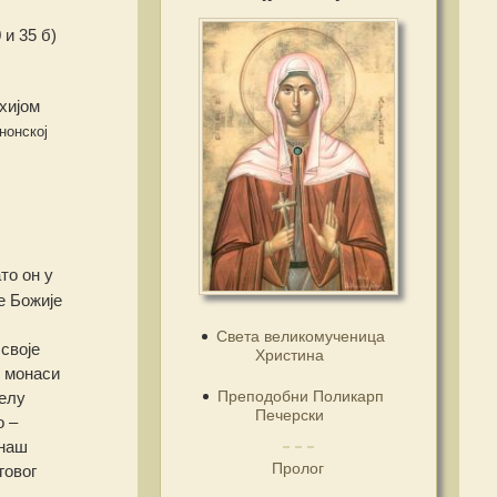
и 35 б)
хијом
нонској
ато он у
е Божије
Света великомученица
своје
Христина
у монаси
Преподобни Поликарп
Целу
Печерски
о –
 наш
Пролог
говог