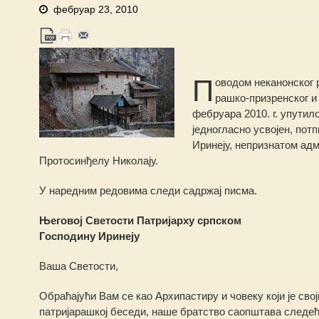
фебруар 23, 2010
П
оводом неканонског
рашко-призренског и 
фебруара 2010. г. упутило
једногласно усвојен, пот
Иринеју, непризнатом ад
Протосинђелу Николају.
У наредним редовима следи садржај писма.
Његовој Светости Патријарху српском
Господину Иринеју
Ваша Светости,
Обраћајући Вам се као Архипастиру и човеку који је свој
патријарашкој беседи, наше братство саопштава следећ