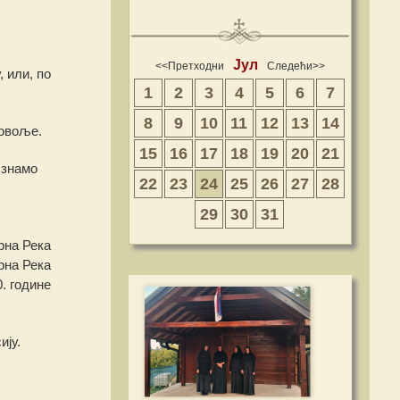
Јул
<<Претходни
Следећи>>
 или, по
1
2
3
4
5
6
7
8
9
10
11
12
13
14
мовоље.
15
16
17
18
19
20
21
 знамо
22
23
24
25
26
27
28
29
30
31
рна Река
рна Река
0. године
ију.