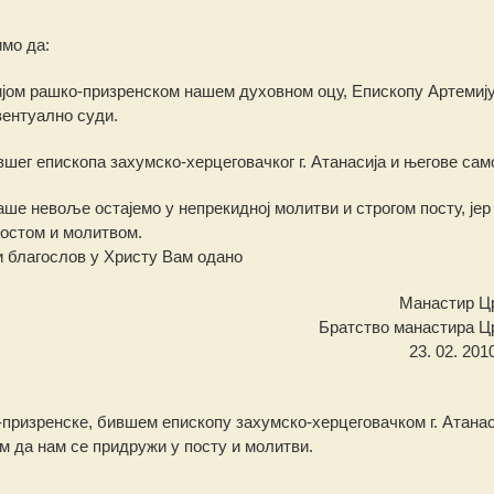
имо да:
јом рашко-призренском нашем духовном оцу, Епископу Артемију,
ентуално суди.
вшег епископа захумско-херцеговачког г. Атанасија и његове са
ше невоље остајемо у непрекидној молитви и строгом посту, јер
постом и молитвом.
и благослов у Христу Вам одано
Манастир Ц
Братство манастира Ц
23. 02. 201
призренске, бившем епископу захумско-херцеговачком г. Атанас
м да нам се придружи у посту и молитви.