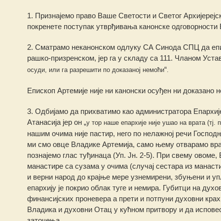
1. Признајемо право Ваше Светости и Светог Архијерејс
покренете поступак утврђивања канонске одговорности Е
2. Сматрамо неканонском одлуку СА Синода СПЦ да епи
рашко-призренском, јер га у складу са 111. Чланом Уст
“
осуди, или га разрешити по доказаној немоћи
.
Епископ Артемије није ни канонски осуђен ни доказано 
3. Одбијамо да прихватимо као администратора Епархије
Атанасија јер он „
у тор наше епархије није ушао на врата (тј.
нашим очима није пастир, него по нелажној речи Господњо
ми смо овце Владике Артемија, само њему отварамо врат
познајемо глас туђинаца (Уп. Јн. 2-5). При свему овоме
манастире са сузама у очима (случај сестара из манаст
и верни народ до крајње мере узнемирени, збуњени и уп
епархију је покрио облак туге и немира. Губитци на дух
финансијских проневера а прети и потпуни духовни кра
Владика и духовни Отац у кућном притвору и да испове
заточења.