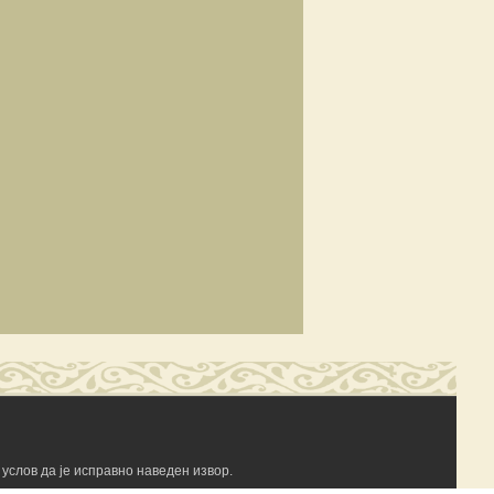
услов да је исправно наведен извор.