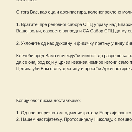
С тога Вас, као оца и архипастира, коленопреклоно мол
1. Вратите, пре редовног сабора СПЦ управу над Епархи
Вашој вољи, сазовете ванредни СА Сабор СПЦ да му ев
2. Уклоните од нас духовну и физичку претњу у виду би
Клечећи пред Вама и очекујући милост, до разрешења на
да се онај род који у цркви изазива немире изгони само 
Целивајући Вам свету десницу и просећи Архипастирск
Копију овог писма достављамо:
1. Од нас непризнатом, администратору Епархије рашко-
2. Нашем настојатељу, Протосинђелу Николају, с позиво