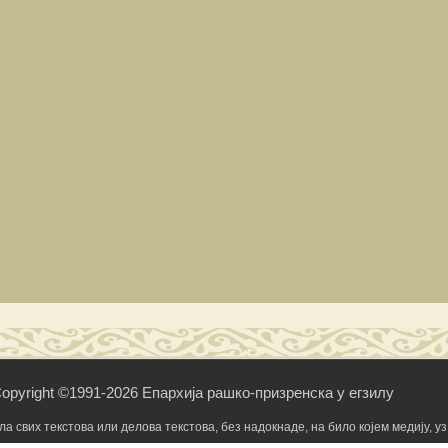
opyright ©1991-2026 Епархија рашко-призренска у егзилу
свих текстова или делова текстова, без надокнаде, на било којем медију, уз 