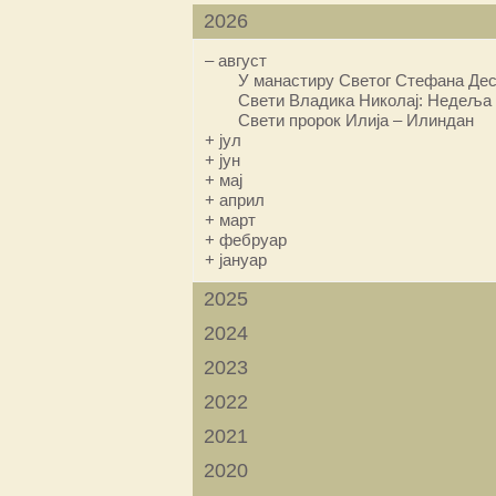
2026
–
август
У манастиру Светог Стефана Дес
Свети Владика Николај: Недеља 
Свети пророк Илија – Илиндан
+
јул
+
јун
+
мај
+
април
+
март
+
фебруар
+
јануар
2025
2024
2023
2022
2021
2020