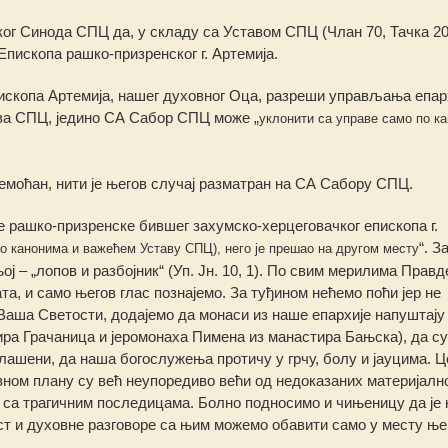
ког Синода СПЦ да, у складу са Уставом СПЦ (Члан 70, Тачка 20 
пископа рашко-призренског г. Артемија.
скопа Артемија, нашег духовног Оца, разреши управљања епар
ава СПЦ, једино СА Сабор СПЦ може „
уклонити са управе само по ка
немоћан, нити је његов случај разматран на СА Сабору СПЦ.
 рашко-призренске бившег захумско-херцеговачког епископа г.
“. З
 по канонима и важећем Уставу СПЦ), него је прешао на другом месту
ј – „лопов и разбојник“ (Уп. Јн. 10, 1). По свим мерилима Правд
а, и само његов глас познајемо. За туђином нећемо поћи јер не
, Ваша Светости, додајемо да монаси из наше епархије напуштају 
ира Грачаница и јеромонаха Пимена из манастира Бањска), да с
лашени, да наша богослужења протичу у грчу, болу и јауцима. 
овном плану су већ неупоредиво већи од недоказаних материјалн
х са трагичним последицама. Болно подносимо и чињеницу да је
ст и духовне разговоре са њим можемо обавити само у месту ње