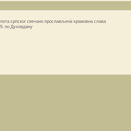
пота српског свечано прослављена храмовна слава
9. по Духовдану