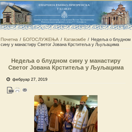
Почетна
/
БОГОСЛУЖЕЊА
/
Катакомбе
/
Недеља о блудном
сину у манастиру Светог Јована Крститеља у Љуљацима
Недеља о блудном сину у манастиру
Светог Јована Крститеља у Љуљацима
фебруар 27, 2019