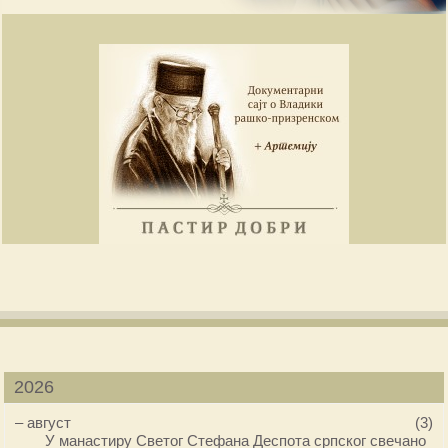
2026
–
август
(3)
У манастиру Светог Стефана Деспота српског свечано