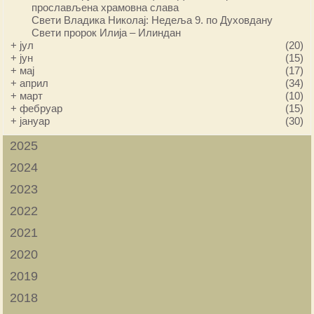
прослављена храмовна слава
Свети Владика Николај: Недеља 9. по Духовдану
Свети пророк Илија – Илиндан
+
јул
(20)
+
јун
(15)
+
мај
(17)
+
април
(34)
+
март
(10)
+
фебруар
(15)
+
јануар
(30)
2025
2024
2023
2022
2021
2020
2019
2018