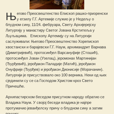
Њ
егово Преосвештенство Епископ рашко-призренски
у егзилу Г.Г. Артемије служио је у Недељу о
блудном сину, 11/24. фебруара, Свету Архијерејску
Литургију у манастиру Светог Јована Крститеља у
Љуљацима.
Епископу Артемију су на Литургији
саслуживали: Његово Преосвештенство Хорепископ
хвостански и барајевски Г.Г. Наум, архимандрит Варнава
(Димитријевић), протосинђел Варсануфије (Стошић),
протосинђел Јован (Узелац), јеромонах Мартинијан
(Ђурђевић), јерођакон Паладије (Матић), јерођакон
Онуфрије (Ђурђев) и јерођакон Дионисије (Морачанин).
Литургији је присуствовало око 100 верника. Неки од њих
сјединили су се са Господом Христом кроз Свето
Причешће.
Архипастирском беседом присутном народу обратио се
Владика Наум. У својој беседи владика је најпре
протумачио јеванђелску причу о блудном сину а затим
поучио: