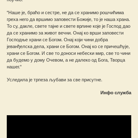
“Наше је, браћо и сестре, не да се хранимо рошчићима
греха него да вршимо заповести Божије, то је наша храна.
То су, дакле, свете тајне и свете врлине које је Господ дао
да се хранимо за живот вечни. Онај ко врши заповести
Господње храни се Богом. Онај који чини добра
јеванђелска дела, храни се Богом. Онај ко се причешћује,
храни се Богом. И све то доноси небески мир, све то чини
да будемо у дому Очевом, а не далеко од Бога, Творца
нашег.“
Уследила је трпеза љубави за све присутне.
Инфо служба