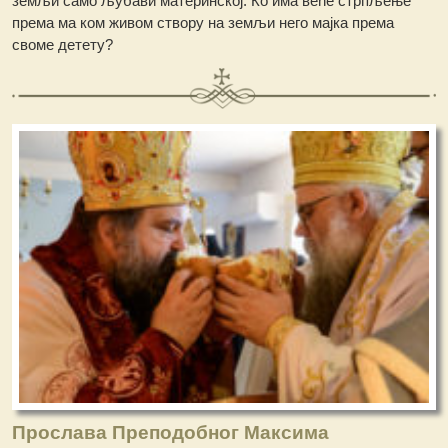
земљи само љубави материнској. Ко има веће стрпљење
према ма ком живом створу на земљи него мајка према
своме детету?
Прослава Преподобног Максима