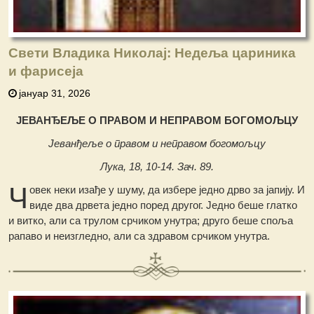
Свети Владика Николај: Недеља цариника
и фарисеја
јануар 31, 2026
ЈЕВАНЂЕЉЕ O ПРАВОМ И НЕПРАВОМ БОГОМОЉЦУ
Јеванђеље о правом и неправом богомољцу
Лука, 18, 10-14. Зач. 89.
Ч
овек неки изађе у шуму, да избере једно дрво за јапију. И
виде два дрвета једно поред другог. Једно беше глатко
и витко, али са трулом срчиком унутра; друго беше споља
рапаво и неизгледно, али са здравом срчиком унутра.