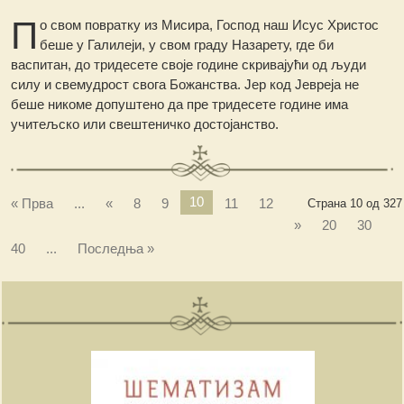
П
о свом повратку из Мисира, Господ наш Исус Христос
беше у Галилеји, у свом граду Назарету, где би
васпитан, до тридесете своје године скривајући од људи
силу и свемудрост свога Божанства. Јер код Јевреја не
беше никоме допуштено да пре тридесете године има
учитељско или свештеничко достојанство.
10
« Прва
...
«
8
9
11
12
Страна 10 од 327
»
20
30
40
...
Последња »