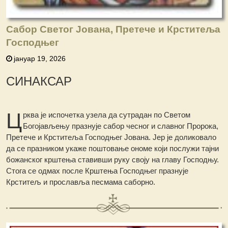
Сабор Светог Јована, Претече и Крститеља
Господњег
јануар 19, 2026
СИНАКСАР
Ц
рква је испочетка узела да сутрадан пo Светом
Богојављењу празнује сабор чесног и славног Пророка,
Претече и Крститеља Господњег Јована. Јер је доликовало
да се празником укаже поштовање ономе који послужи тајни
божанског крштења ставивши руку своју на главу Господњу.
Стога се одмах после Крштења Господњег празнује
Крститељ и прославља песмама саборно.