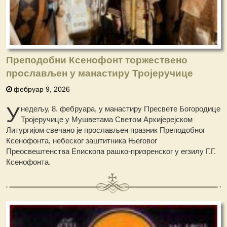
Преподобни Ксенофонт торжествено
прослављен у манастиру Тројеручице
фебруар 9, 2026
У
недељу, 8. фебруара, у манастиру Пресвете Богородице
Тројеручице у Мушветама Светом Архијерејском
Литургијом свечано је прослављен празник Преподобног
Ксенофонта, небеског заштитника Његовог
Преосвештенства Епископа рашко-призренског у егзилу Г.Г.
Ксенофонта.