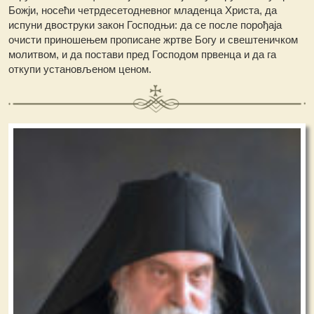
Божји, носећи четрдесетодневног младенца Христа, да
испуни двоструки закон Господњи: да се после порођаја
очисти приношењем прописане жртве Богу и свештеничком
молитвом, и да постави пред Господом првенца и да га
откупи установљеном ценом.