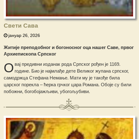
Свети Сава
јануар 26, 2026
Житије преподобног и богоносног оца нашег Саве, првог
Архиепископа Српског
О
вај предивни изданак рода Српског рођен је 1169.
године. Био је најмлађе дете Великог жупана српског,
самодржца Стефана Немање. Мати му је такође била
царског порекла – ћерка грчког цара Романа. Обоје су били
побожни, богобојажљиви, убогољубиви.