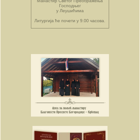
Манастир Светог Преображења
Господњег
у Леушићима
Литургија ће почети у 9.00 часова.