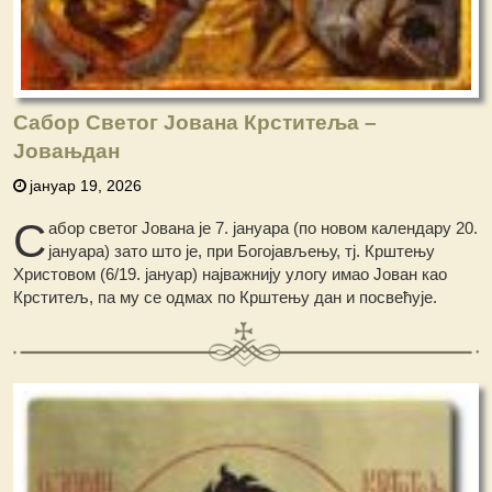
Сабор Светог Јована Крститеља –
Јовањдан
јануар 19, 2026
С
абор светог Јована је 7. јануара (по новом календару 20.
јануара) зато што је, при Богојављењу, тј. Крштењу
Христовом (6/19. јануар) најважнију улогу имао Јован као
Крститељ, па му се одмах по Крштењу дан и посвећује.