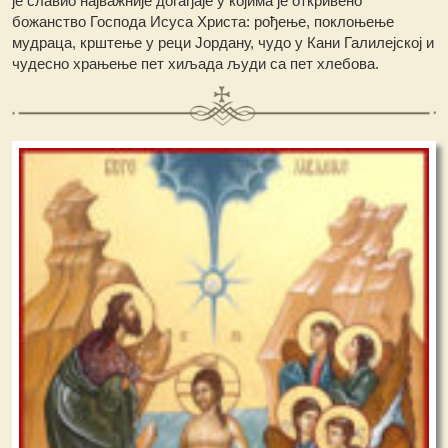
је славио најважније догађаје у којима је откривено
божанство Господа Исуса Христа: рођење, поклоњење
мудраца, крштење у реци Јордану, чудо у Кани Галилејској и
чудесно храњење пет хиљада људи са пет хлебова.