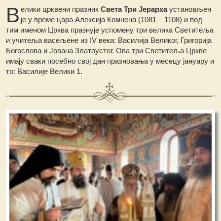
В
елики црквени празник
Света Три Јерарха
установљен
је у време цара Алексија Комнена (1081 – 1108) и под
тим именом Црква празнује успомену три велика Светитеља
и учитеља васељене из IV века: Василија Великог, Григорија
Богослова и Јована Златоустог. Ова три Светитеља Цркве
имају сваки посебно свој дан празновања у месецу јануару и
то: Василије Велики 1.