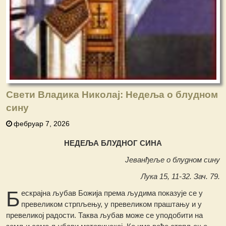
Свети Владика Николај: Недеља o блудном
сину
фебруар 7, 2026
НЕДЕЉА БЛУДНОГ СИНА
Јеванђеље о блудном сину
Лука 15, 11-32. Зач. 79.
Б
ескрајна љубав Божија према људима показује се у
превеликом стрпљењу, у превеликом праштању и у
превеликој радости. Таква љубав може се уподобити на