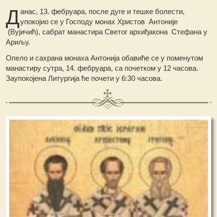
Д
анас, 13. фебруара, после дуге и тешке болести,
упокојио се у Господу монах Христов Антоније
(Вујичић), сабрат манастира Светог архиђакона Стефана у
Ариљу.
Опело и сахрана монаха Антонија обавиће се у поменутом
манастиру сутра, 14. фебруара, са почетком у 12 часова.
Заупокојена Литургија ће почети у 6:30 часова.