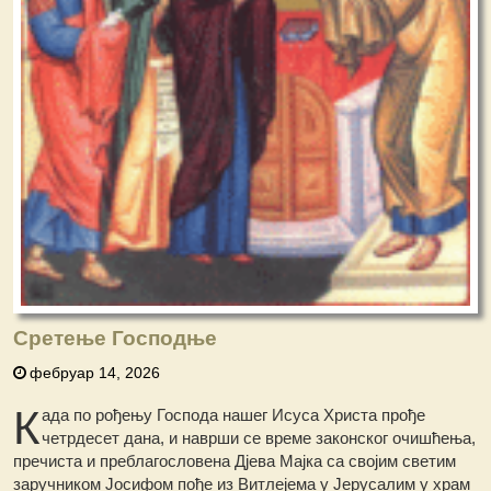
Сретење Господње
фебруар 14, 2026
К
ада пo рођењу Господа нашег Исуса Христа прође
четрдесет дана, и наврши се време законског очишћења,
пречиста и преблагословена Дјева Мајка са својим светим
заручником Јосифом пође из Витлејема у Јерусалим у храм