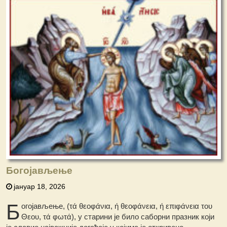
Богојављење
јануар 18, 2026
Б
огојављење, (τά θεοφάνια, ή θεοφάνεια, ή επιφάνεια του
Θεου, τά φωτά), у старини је било саборни празник који