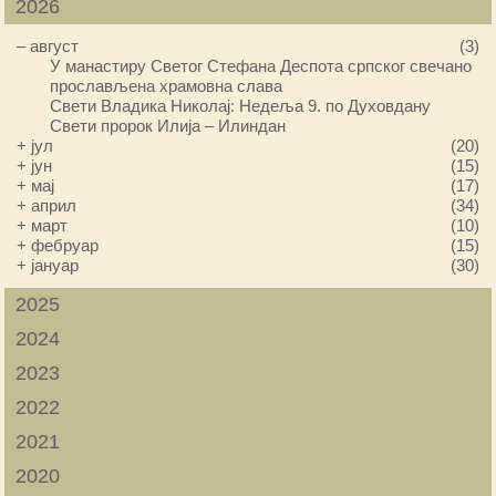
2026
–
август
(3)
У манастиру Светог Стефана Деспота српског свечано
прослављена храмовна слава
Свети Владика Николај: Недеља 9. по Духовдану
Свети пророк Илија – Илиндан
+
јул
(20)
+
јун
(15)
+
мај
(17)
+
април
(34)
+
март
(10)
+
фебруар
(15)
+
јануар
(30)
2025
2024
2023
2022
2021
2020