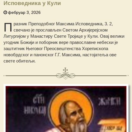
Исповедника у Кули
фебруар 3, 2026
П
разник Преподобног Максима Исповедника, 3. 2,
свечано је прослављен Светом Архијерејском
Литургијом у Манастиру Свете Тројице у Кули. Овај велики
угодник Божији и поборник вере православне небески је
заштитник Његовог Преосвештенства Хорепископа
новобрдског и панонског Г.Г. Максима, настојатеља ове
свете обитељи.