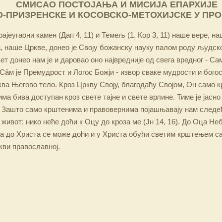
СМИСАО ПОСТОЈАЊА И МИСИЈА ЕПАРХИЈЕ
-ПРИЗРЕНСКЕ И КОСОВСКО-МЕТОХИЈСКЕ У ПР
ајеугаони камен (Дап 4, 11) и Темељ (1. Кор 3, 11) наше вере, н
 наше Цркве, донео је Своју божанску науку палом роду људско
ет донео нам је и даровао оно највредније од свега вредног - Са
Сâм је Премудрост и Логос Божји - извор сваке мудрости и бого
ква Његово тело. Кроз Цркву Своју, благодаћу Својом, Он само 
а бива доступан кроз свете тајне и свете врлине. Тиме је јасно
 Зашто само крштенима и правовернима појашњавају нам следећ
 живот; нико неће доћи к Оцу до кроза ме (Јн 14, 16). До Оца Не
 а до Христа се може доћи и у Христа обући светим крштењем с
кви православној.