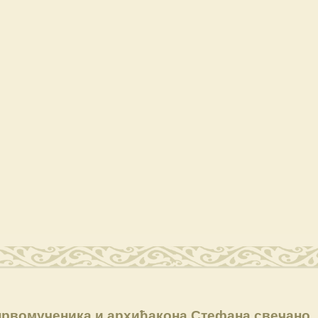
 првомученика и архиђакона Стефана свечано