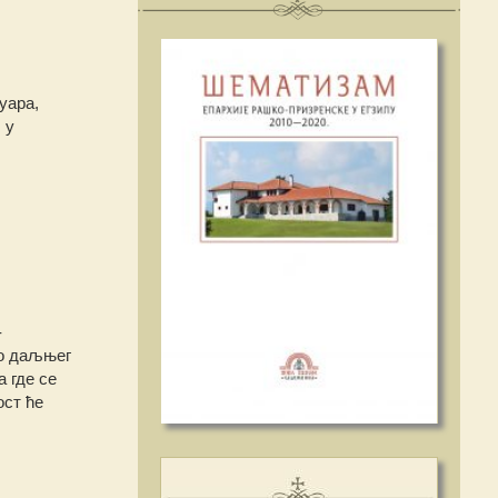
уара,
 у
-
до даљњег
 где се
ост ће