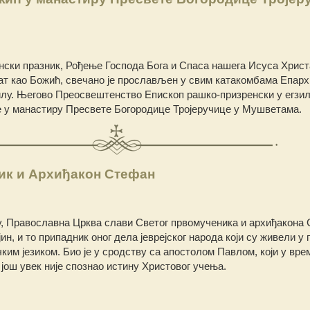
нски празник, Рођење Господа Бога и Спаса нашега Исуса Христ
т као Божић, свечано је прослављен у свим катакомбама Епарх
лу.
Његово Преосвештенство Епископ рашко-призренски у егзилу
е у манастиру Пресвете Богородице Тројеручице у Мушветама.
ик и Архиђакон Стефан
у, Православна Црква слави Светог првомученика и архиђакона
ин, и то припадник оног дела јеврејског народа који су живели у 
ким језиком. Био је у сродству са апостолом Павлом, који у вре
ош увек није спознао истину Христовог учења.