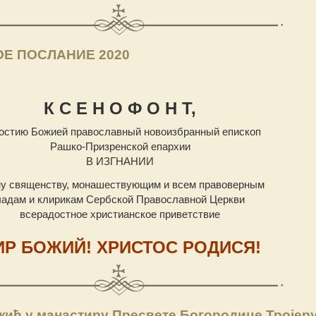
Е ПОСЛАНИЕ 2020
К С Е Н О Ф О Н Т,
остию Божией православный новоизбранный епископ
Рашко-Призренской епархии
В ИЗГНАНИИ
у священству, монашествующим и всем правоверным
чадам и клирикам Сербской Православной Церкви
всерадостное христианское приветствие
ИР БОЖИЙ! ХРИСТОС РОДИСЯ!
жић у манастиру Пресвете Богородице Тројер