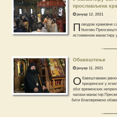
прослављена хра
јануар 12, 2021
П
оводом храмовне сл
Његово Преосвештен
истоименом манастиру у
Обавештење
јануар 11, 2021
О
бавештавамо јавно
призренског у егзи
због временских неприли
налази манастир Пресве
бити благовремено обав