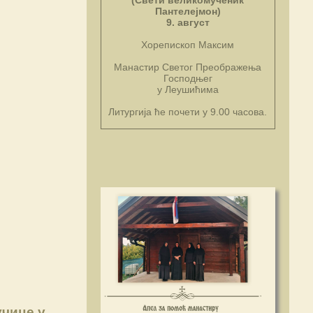
(Свети великомученик
Пантелејмон)
9. август
Хорепископ Максим
Манастир Светог Преображења
Господњег
у Леушићима
Литургија ће почети у 9.00 часова.
учице у