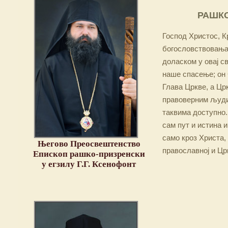
РАШКО
Господ Христос, Кр
богословствовања,
доласком у овај св
наше спасење; он 
Глава Цркве, а Цр
правоверним људим
таквима доступно.
сам пут и истина и
само кроз Христа,
Његово Преосвештенство
православној и Цр
Епископ рашко-призренски
у егзилу Г.Г. Ксенофонт