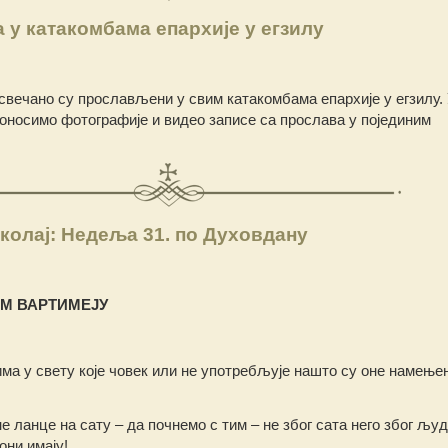
у катакомбама епархије у егзилу
свечано су прослављени у свим катакомбама епархије у егзилу.
оносимо фотографије и видео записе са прослава у појединим
колај: Недеља 31. по Духовдану
М ВАРТИМЕЈУ
има у свету које човек или не употребљује нашто су оне намење
 ланце на сату – да почнемо с тим – не због сата него због људ
они имају!