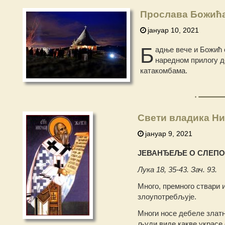
Прослава Божића 
јануар 10, 2021
Б
адње вече и Божић 
наредном прилогу д
катакомбама.
Свети владика Ни
јануар 9, 2021
ЈЕВАНЂЕЉЕ О СЛЕПО
Лука 18, 35-43. Зач. 93.
Много, премного ствари 
злоупотребљује.
Многи носе дебеле златне
људи виде какве украсе 