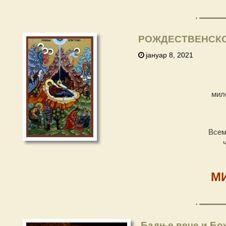
РОЖДЕСТВЕНСКО
јануар 8, 2021
мил
Всем
М
Бадње вече и Бо