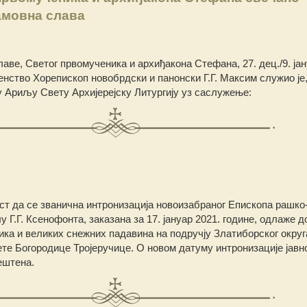
мовна слава
аве, Светог првомученика и архиђакона Стефана, 27. дец./9. јан
ство Хорепископ новобрдски и панонски Г.Г. Максим служио је,
 Ариљу Свету Архијерејску Литургију
уз саслужење:
ст да се званична интронизација новоизабраног Епископа рашко
лу Г.Г. Ксенофонта, заказана за 17. јануар 2021. године, одлаже 
ка и великих снежних падавина на подручју Златиборског округа
те Богородице Тројеручице. О новом датуму интронизације јавн
ештена.