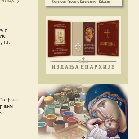
а, у
ије
 Г.Г.
 Стефана.
грчким
ме