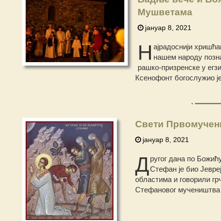
Мушветама
јануар 8, 2021
Н
ајрадоснији хришћа
нашем народу позна
рашко-призренске у егзи
Ксенофонт богослужио ј
Свети Првомучен
јануар 8, 2021
Д
ругог дана по Божић
Стефан је био Јевреј
областима и говорили грч
Стефановог мучеништва ј