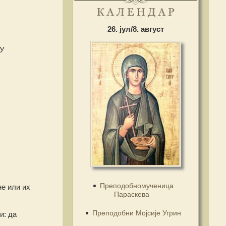
26. јул/8. август
 У
Преподобномученица
не или их
Параскева
Преподобни Мојсије Угрин
и: да