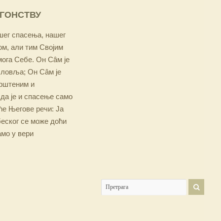
ОГОНСТВУ
ашег спасења, нашег
м, али тим Својим
мога Себе. Он Сâм је
словља; Он Сâм је
крштеним и
 да је и спасење само
е Његове речи: Ја
беског се може доћи
амо у вери