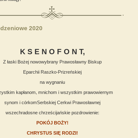
odzeniowe 2020
K S E N O F O N T
,
Z łaski Bożej nowowybrany Prawosławny Biskup
Eparchii Raszko-Prizreńskiej
na wygnaniu
ystkim kapłanom, mnichom i wszystkim prawowiernym
synom i córkomSerbskiej Cerkwi Prawosławnej
wszechradosne chrześcijańskie pozdrowienie:
POKÓJ BOŻY!
CHRYSTUS SIĘ RODZI!