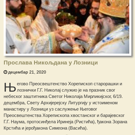
Прослава Никољдана у Лозници
децембар 21, 2020
Њ
егово Преосвештенство Хорепископ старорашки и
лознички Г.Г. Николај служио је на празник свог
небеског заштитника Светог Николаја Мирликијског, 6/19.
децембра, Свету Архијерејску Литургију у истоименом
манастиру у Лозници уз саслужење Његовог
Преосвештенства Хорепископа хвостанског и барајевског
Г.Г. Наума, протосинђела Иринеја (Ристића), ђакона Зорана
Крстића и јерођакона Симеона (Васића).