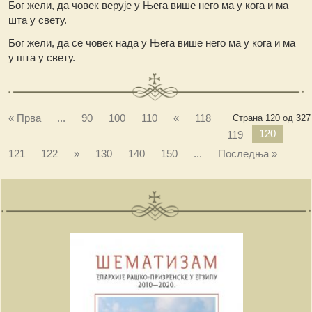
Бог жели, да човек верује у Њега више него ма у кога и ма
шта у свету.
Бог жели, да се човек нада у Њега више него ма у кога и ма
у шта у свету.
« Прва
...
90
100
110
«
118
Страна 120 од 327
120
119
121
122
»
130
140
150
...
Последња »