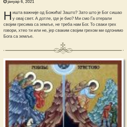
јануар 6, 2021
Н
ишта важније од Божића! Зашто? Зато што је Бог сишао
у овај свет. А дотле, где је био? Ми смо Га отерали
својим гресима са земље, не треба нам Бог. То сваки грех
говори, хтео ти или не, јер сваким својим грехом ми одгонимо
Бога са земље.