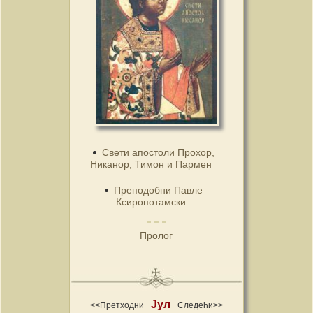
Свети апостоли Прохор,
Никанор, Тимон и Пармен
Преподобни Павле
Ксиропотамски
Пролог
Јул
<<Претходни
Следећи>>