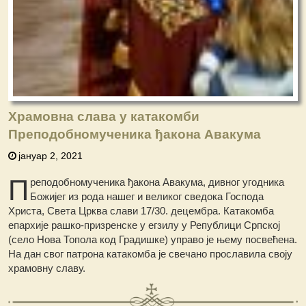
Храмовна слава у катакомби
Преподобномученика ђакона Авакума
јануар 2, 2021
П
реподобномученика ђакона Авакума, дивног угодникa
Божијег из рода нашег и великог сведока Господа
Христа, Света Црква слави 17/30. децембра. Катакомба
епархије рашко-призренске у егзилу у Републици Српској
(село Нова Топола код Градишке) управо је њему посвећена.
На дан свог патрона катакомба је свечано прославила своју
храмовну славу.