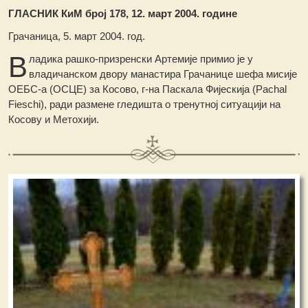
ГЛАСНИК КиМ број 178, 12. март 2004. године
Грачаница, 5. март 2004. год.
В
ладика рашко-призренски Артемије примио је у
владичанском двору манастира Грачанице шефа мисије
ОЕБС-а (ОСЦЕ) за Косово, г-на Паскала Фијескија (Pachal
Fieschi), ради размене гледишта о тренутној ситуацији на
Косову и Метохији.