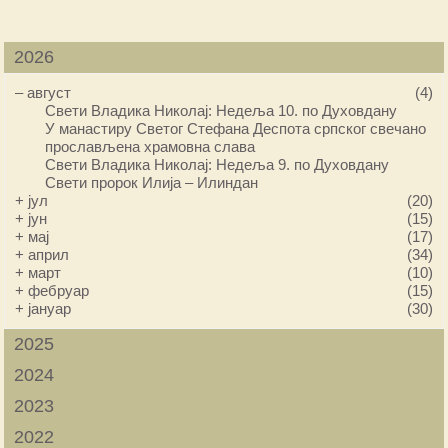
2026
–
август
(4)
Свети Владика Николај: Недеља 10. по Духовдану
У манастиру Светог Стефана Деспота српског свечано
прослављена храмовна слава
Свети Владика Николај: Недеља 9. по Духовдану
Свети пророк Илија – Илиндан
+
јул
(20)
+
јун
(15)
+
мај
(17)
+
април
(34)
+
март
(10)
+
фебруар
(15)
+
јануар
(30)
2025
2024
2023
2022