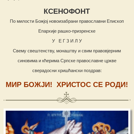
КСЕНОФОНТ
По милости Божјој новоизабрани православни Епископ
Епархије рашко-призренске
У Е Г З И Л У
Свему свештенству, монаштву и свим правовјерним
синовима и кћерима Српске православне цркве
сверадосни хришћански поздрав:
МИР БОЖЈИ! ХРИСТОС СЕ РОДИ!