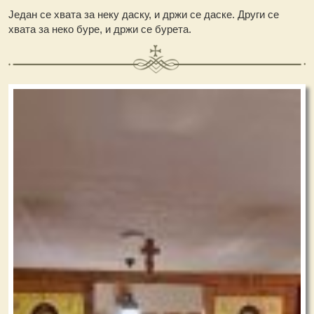
Један се хвата за неку даску, и држи се даске. Други се
хвата за неко буре, и држи се бурета.