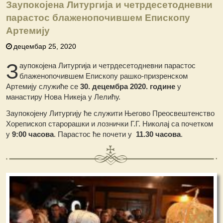
Заупокојена Литургија и четрдесетодневни
парастос блаженопочившем Епископу
Артемију
децембар 25, 2020
З
аупокојена Литургија и четрдесетодневни парастос
блаженопочившем Епископу рашко-призренском
Артемију служиће се
30. децембра 2020. године
у
манастиру Нова Никеја у Лелићу.
Заупокојену Литургију ће служити Његово Преосвештенство
Хорепископ старорашки и лознички Г.Г. Николај са почетком
у
9:00 часова
. Парастос ће почети у
11.30 часова
.