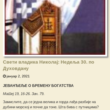
Свети владика Николај: Недеља 30. по
Духовдану
јануар 2, 2021
ЈЕВАНЂЕЉЕ О БРЕМЕНУ БОГАТСТВА
Матеј 19, 16-26. Зач. 79.
Замислите, да се једна велика и горда лађа разбије на
дубини морској и почне да тоне. Шта бива с путницима?