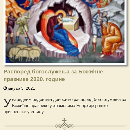
Распоред богослужења за Божићне
празнике 2020. године
јануар 3, 2021
У
наредним редовима доносимо распоред богослужења за
Божићне празнике у храмовима Епархије рашко-
призренске у егзилу.