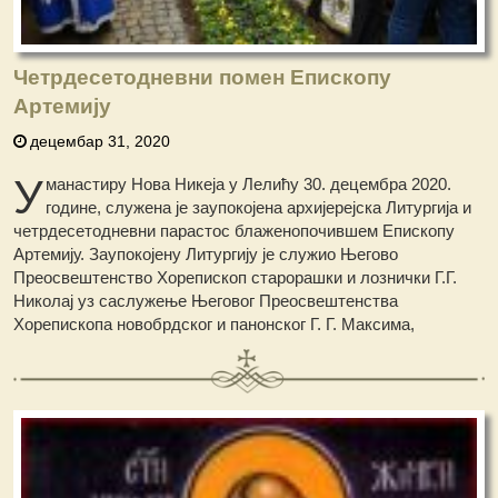
Четрдесетодневни помен Епископу
Артемију
децембар 31, 2020
У
манастиру Нова Никеја у Лелићу 30. децембра 2020.
године, служена је заупокојена архијерејска Литургија и
четрдесетодневни парастос блаженопочившем Епископу
Артемију. Заупокојену Литургију је служио Његово
Преосвештенство Хорепископ старорашки и лознички Г.Г.
Николај уз саслужење Његовог Преосвештенства
Хорепископа новобрдског и панонског Г. Г. Максима,