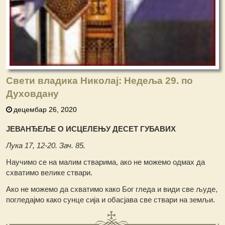
Свети владика Николај: Недеља 29. по
Духовдану
децембар 26, 2020
ЈЕВАНЂЕЉЕ О ИСЦЕЛЕЊУ ДЕСЕТ ГУБАВИХ
Лука 17, 12-20. Зач. 85.
Научимо се на малим стварима, ако не можемо одмах да
схватимо велике ствари.
Ако не можемо да схватимо како Бог гледа и види све људе,
погледајмо како сунце сија и обасјава све ствари на земљи.