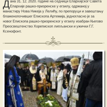
Д
ана 31. 12. 2020. године на седници Епархијског Савета
Епархије рашко-призренске у егзилу, одржаној у
манастиру Нова Никеја у Лелићу, по препоруци и завештању
блаженопочившег Епископа Артемија, једногласно је за
новог Епископа рашко-призренског у егзилу изабран Његово
Преосвештенство Хорепископ липљански и ужички Г.Г.
Ксенофонт.