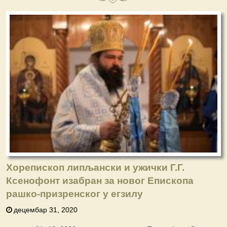
Хорепископ липљански и ужички Г.Г.
Ксенофонт изабран за новог Епископа
рашко-призренског у егзилу
децембар 31, 2020