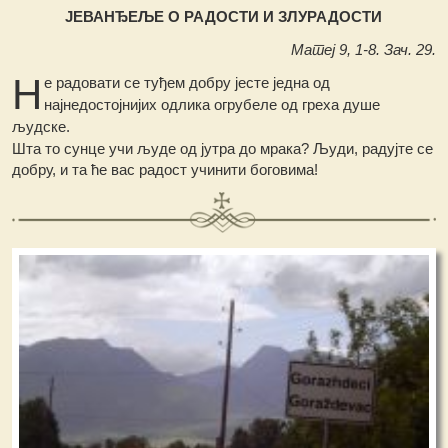
ЈЕВАНЂЕЉЕ О РАДОСТИ И ЗЛУРАДОСТИ
Матеј 9, 1-8. Зач. 29.
Н
е радовати се туђем добру јесте једна од
најнедостојнијих одлика огрубеле од греха душе
људске.
Шта то сунце учи људе од јутра до мрака? Људи, радујте се
добру, и та ће вас радост учинити боговима!