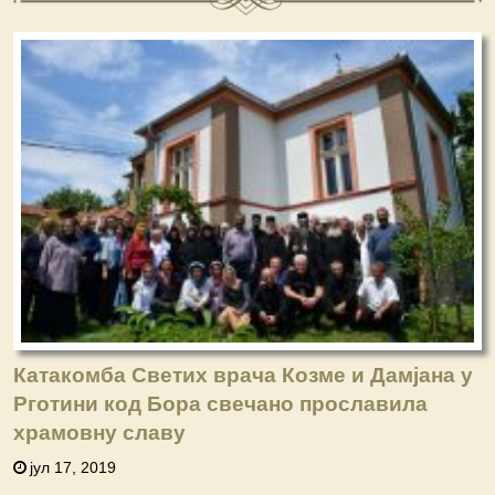
Катакомба Светих врача Козме и Дамјана у
Рготини код Бора свечано прославила
храмовну славу
јул 17, 2019