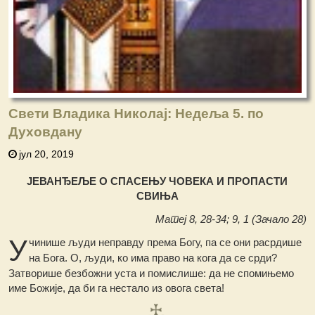
Свети Владика Николај: Недеља 5. по
Духовдану
јул 20, 2019
ЈЕВАНЂЕЉЕ О СПАСЕЊУ ЧОВЕКА И ПРОПАСТИ
СВИЊА
Матеј 8, 28-34; 9, 1 (Зачало 28)
У
чинише људи неправду према Богу, па се они расрдише
на Бога. О, људи, ко има право на кога да се срди?
Затворише безбожни уста и помислише: да не спомињемо
име Божије, да би га нестало из овога света!