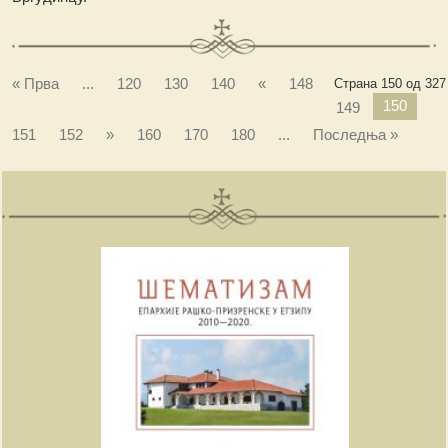
« Прва
...
120
130
140
«
148
Страна 150 од 327
150
149
151
152
»
160
170
180
...
Последња »