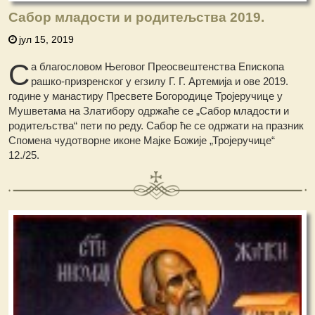
Сабор младости и родитељства 2019.
јул 15, 2019
С
а благословом Његовог Преосвештенства Епископа
рашко-призренског у егзилу Г. Г. Артемија и ове 2019.
године у манастиру Пресвете Богородице Тројеручице у
Мушветама на Златибору одржаће се „Сабор младости и
родитељства“ пети по реду. Сабор ће се одржати на празник
Спомена чудотворне иконе Мајке Божије „Тројеручице“
12./25.