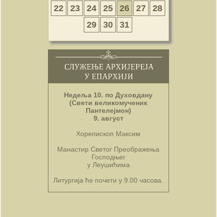
22
23
24
25
26
27
28
29
30
31
Недеља 10. по Духовдану
(Свети великомученик
Пантелејмон)
9. август
Хорепископ Максим
Манастир Светог Преображења
Господњег
у Леушићима
Литургија ће почети у 9.00 часова.