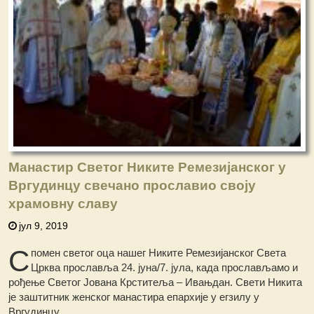
Манастир Светог Никите Ремезијанског у
Вргудинцу свечано прославио своју
храмовну славу
јул 9, 2019
С
помен светог оца нашег Никите Ремезијанског Света
Црква прославља 24. јуна/7. јула, када прослављамо и
рођење Светог Јована Крститеља – Ивањдан. Свети Никита
је заштитник женског манастира епархије у егзилу у
Вргудинцу.