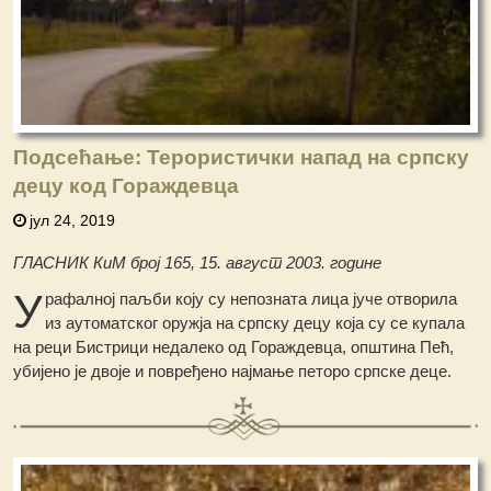
Подсећање: Терористички напад на српску
децу код Гораждевца
јул 24, 2019
ГЛАСНИК КиМ број 165, 15. август 2003. године
У
рафалној паљби коју су непозната лица јуче отворила
из аутоматског оружја на српску децу која су се купала
на реци Бистрици недалеко од Гораждевца, општина Пећ,
убијено је двоје и повређено најмање петоро српске деце.