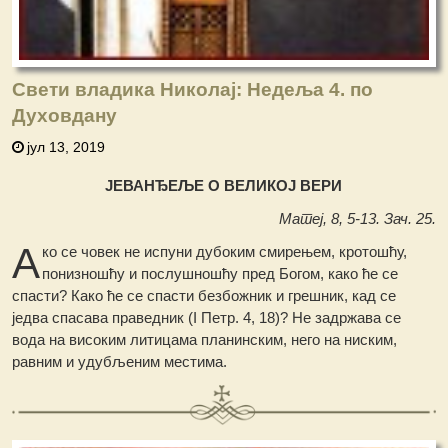
Свети владика Николај: Недеља 4. по
Духовдану
јул 13, 2019
ЈЕВАНЂЕЉЕ О ВЕЛИКОЈ ВЕРИ
Матеј, 8, 5-13. Зач. 25.
А
ко се човек не испуни дубоким смирењем, кротошћу,
понизношћу и послушношћу пред Богом, како ће се
спасти? Како ће се спасти безбожник и грешник, кад се
једва спасава праведник (I Петр. 4, 18)? Не задржава се
вода на високим литицама планинским, него на ниским,
равним и удубљеним местима.