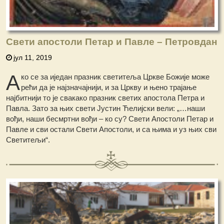
Свети апостоли Петар и Павле – Петровдан
јул 11, 2019
А
ко се за иједан празник светитеља Цркве Божије може
рећи да је најзначајнији, и за Цркву и њено трајање
најбитнији то је свакако празник светих апостола Петра и
Павла. Зато за њих свети Јустин Ћелијски вели: „…наши
вођи, наши бесмртни вођи – ко су? Свети Апостоли Петар и
Павле и сви остали Свети Апостоли, и са њима и уз њих сви
Светитељи“.