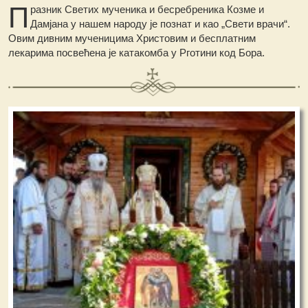
П
разник Светих мученика и бесребреника Козме и
Дамјана у нашем народу је познат и као „Свети врачи“.
Овим дивним мученицима Христовим и бесплатним
лекарима посвећена је катакомба у Рготини код Бора.