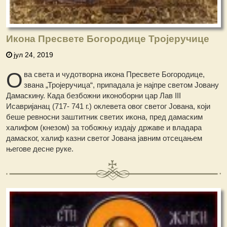
Икона Пресвете Богородице Тројеручице
јул 24, 2019
О
ва света и чудотворна икона Пресвете Богородице,
звана „Тројеручица“, припадала је најпре светом Јовану
Дамаскину. Када безбожни иконоборни цар Лав III
Исавријанац (717- 741 г.) оклевета овог светог Јована, који
беше ревносни заштитник светих икона, пред дамаским
халифом (кнезом) за тобожњу издају државе и владара
дамаског, халиф казни светог Јована јавним отсецањем
његове десне руке.