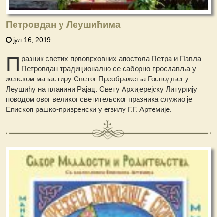
Петровдан у Леушићима
јул 16, 2019
П
разник светих првоврховних апостола Петра и Павла –
Петровдан традиционално се саборно прославља у
женском манастиру Светог Преображења Господњег у
Леушићу на планини Рајац. Свету Архијерејску Литургију
поводом овог великог светитељског празника служио је
Епископ рашко-призренски у егзилу Г.Г. Артемије.