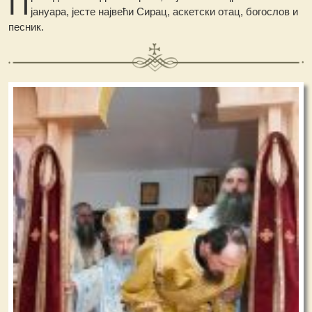
П
јануара, јесте највећи Сирац, аскетски отац, богослов и
песник.