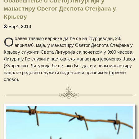
Обавештење о Светoj Литургији у
манастиру Светог Деспота Стефана у
Крњеву
мај 4, 2018
О
бавештавамо вернике да ће се на Ђурђевдан, 23.
априла/6. маја, у манастиру Светог Деспота Стефана у
Крњеву служити Света Литургија са почетком у 9:00 часова.
Литургију ће служити настојатељ манастира јеромонах Јаков
(Купрешак). Литургија ће се, ако Бог да, и у овом манастиру
надаље редовно служити недељом и празником (црвено
слово).