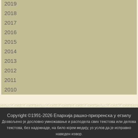
2019
2018
2017
2016
2015
2014
2013
2012
2011
2010
Copyright ©1991-2026 Епархија рашко-призренска у егзилу
Дозвољено је дословно умножавање и расподела свих текстова или делова
текстова, без надокнаде, на било којем медију, уз услов да је исправно
наведен извор.