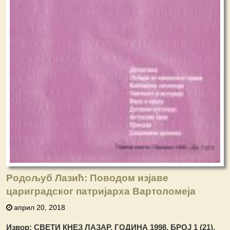
Родољуб Лазић: Поводом изјаве
цариградског патријарха Вартоломеја
април 20, 2018
Извор: СВЕТИ КНЕЗ ЛАЗАР, ГОДИНА 1998, БРОЈ 1 (21),