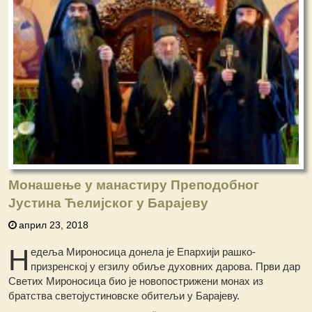
Монашење у манастиру Преподобног
Јустина Ћелијског у Барајеву
април 23, 2018
Н
едеља Мироносица донела је Епархији рашко-
призренској у егзилу обиље духовних дарова. Први дар
Светих Мироносица био је новопострижени монах из
братства светојустиновске обитељи у Барајеву.