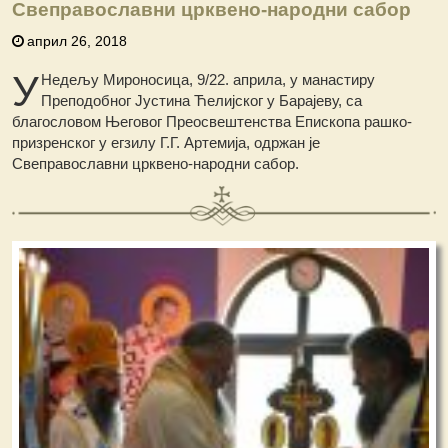
Свеправославни црквено-народни сабор
април 26, 2018
У
Недељу Мироносица, 9/22. априла, у манастиру
Преподобног Јустина Ћелијског у Барајеву, са
благословом Његовог Преосвештенства Епископа рашко-
призренског у егзилу Г.Г. Артемија, одржан је
Свеправославни црквено-народни сабор.