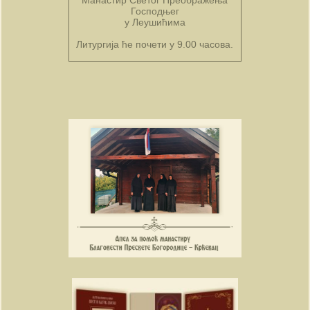
Манастир Светог Преображења
Господњег
у Леушићима
Литургија ће почети у 9.00 часова.