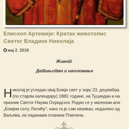
Епископ Артемије: Кратак животопис
Светог Владике Николаја
мај 2, 2018
Живот
Детињство и школовање
Н
иколај је угледао овај Божји свет у зору 23. децембра
(по старом календару) 1880. године, на Туциндан и на
празник Светог Наума Охридског. Родио се у маленом али
„Божјем селу Лелићу“, како га је сам називао, недалеко од
Ваљева, на падинама планине Повлена.