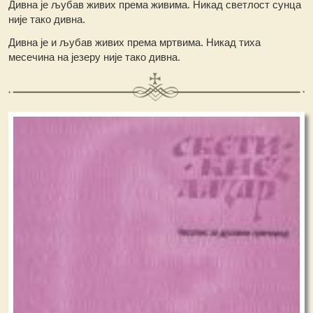
Дивна је љубав живих према живима. Никад светлост сунца
није тако дивна.
Дивна је и љубав живих према мртвима. Никад тиха
месечина на језеру није тако дивна.