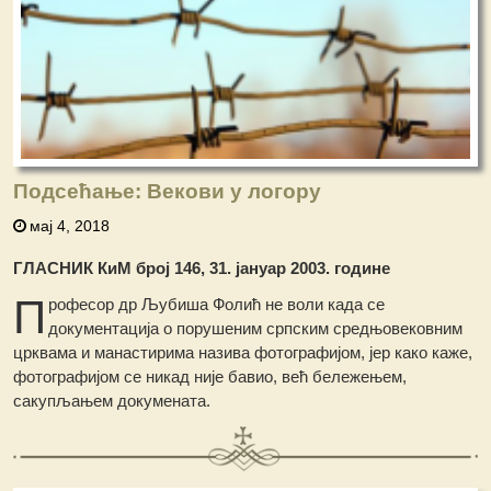
Подсећање: Векови у логору
мај 4, 2018
ГЛАСНИК КиМ број 146, 31. јануар 2003. године
П
рофесор др Љубиша Фолић не воли када се
документација о порушеним српским средњовековним
црквама и манастирима назива фотографијом, јер како каже,
фотографијом се никад није бавио, већ бележењем,
сакупљањем докумената.