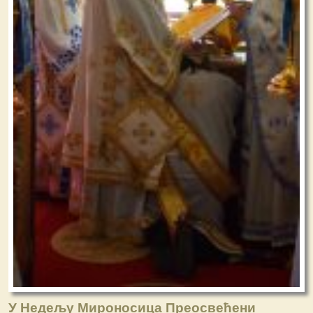
У Недељу Мироносица Преосвећени