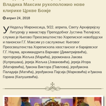
Владика Максим рукоположио нове
клирике Цркве Божје
април 24, 2018
У
Недељу Мироносица, 9/22. априла, Свету Архијерејску
Литургију у манастиру Преподобног Јустина Ћелијског,
служио је Његово Преосвештенство Хорепископ новобрдски
и панонски Г.Г. Максим уз саслужење: Његовог
Преосвештенства Хорепископа хвостанског и барајевског
Г.Г. Наума, архимандрита Варнаве (Димитријевића),
протојереја Жељка (Марића), јеромонаха Јакова
(Купрешака), јереја Жељка (Јовановића), јереја Игора
(Матијевића), ђакона Виктора (Павлова), јерођакона
Паладија (Матића), јерођакона Пајсија (Марковића) и ђакона
Горана (Калушевића).