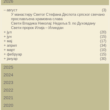
2026
–
август
(3)
У манастиру Светог Стефана Деспота српског свечано
прослављена храмовна слава
Свети Владика Николај: Недеља 9. по Духовдану
Свети пророк Илија – Илиндан
+
јул
(20)
+
јун
(15)
+
мај
(17)
+
април
(34)
+
март
(10)
+
фебруар
(15)
+
јануар
(30)
2025
2024
2023
2022
2021
2020