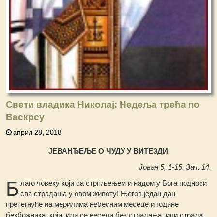
Свети владика Николај: Недеља трећа по
Васкрсу
април 28, 2018
ЈЕВАНЂЕЉЕ О ЧУДУ У ВИТЕЗДИ
Јован 5, 1-15. Зач. 14.
Б
лаго човеку који са стрпљењем и надом у Бога подноси
сва страдања у овом животу! Његов један дан
претегнуће на мерилима небесним месеце и године
безбожника, који, или се весели без страдања, или страда