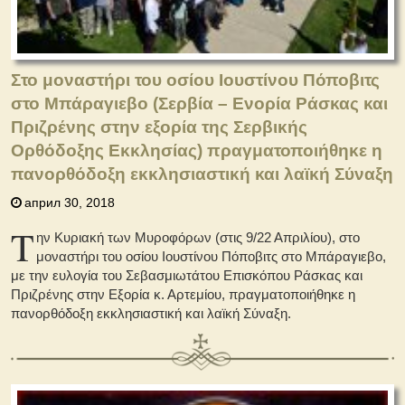
Στο μοναστήρι του οσίου Ιουστίνου Πόποβιτς
στο Μπάραγιεβο (Σερβία – Ενορία Ράσκας και
Πριζρένης στην εξορία της Σερβικής
Ορθόδοξης Εκκλησίας) πραγματοποιήθηκε η
πανορθόδοξη εκκλησιαστική και λαϊκή Σύναξη
април 30, 2018
Τ
ην Κυριακή των Μυροφόρων (στις 9/22 Απριλίου), στο
μοναστήρι του οσίου Ιουστίνου Πόποβιτς στο Μπάραγιεβο,
με την ευλογία του Σεβασμιωτάτου Επισκόπου Ράσκας και
Πριζρένης στην Εξορία κ. Αρτεμίου, πραγματοποιήθηκε η
πανορθόδοξη εκκλησιαστική και λαϊκή Σύναξη.