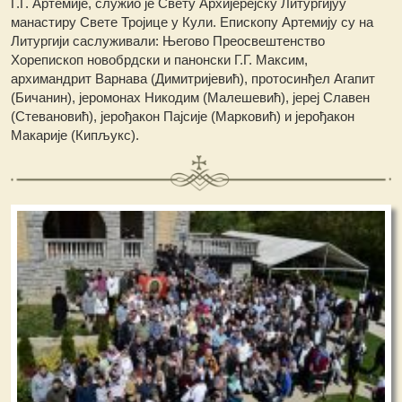
Г.Г. Артемије, служио је Свету Архијерејску Литургијуу
манастиру Свете Тројице у Кули. Епископу Артемију су на
Литургији саслуживали: Његово Преосвештенство
Хорепископ новобрдски и панонски Г.Г. Максим,
архимандрит Варнава (Димитријевић), протосинђел Агапит
(Бичанин), јеромонах Никодим (Малешевић), јереј Славен
(Стевановић), јерођакон Пајсије (Марковић) и јерођакон
Макарије (Кипљукс).