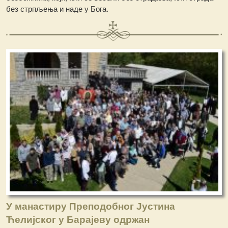
без стрпљења и наде у Бога.
У манастиру Преподобног Јустина
Ћелијског у Барајеву одржан