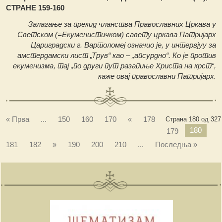
СТРАНЕ 159-160
Залагање за прекид чланства Православних Цркава у
Светском (=Екуменистичком) савету цркава Патријарх
Цариградски г. Вартоломеј означио је, у интервјуу за
амстердамски лист „Трув“ као – „апсурдно“. Ко је против
екуменизма, тај „по други пут разапиње Христа на крст“,
каже овај православни Патријарх.
« Прва
...
150
160
170
«
178
Страна 180 од 327
180
179
181
182
»
190
200
210
...
Последња »