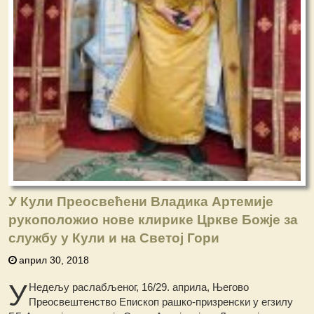
У Кули Преосвећени Владика Артемије
рукоположио нове клирике Цркве Божје за
службу у Кули и на Светој Гори
април 30, 2018
У
Недељу раслабљеног, 16/29. априла, Његово
Преосвештенство Епископ рашко-призренски у егзилу