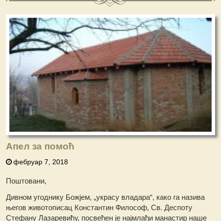
Апел за помоћ
фебруар 7, 2018
Поштовани,
Дивном угоднику Божјем, „украсу владара“, како га назива
његов животописац Константин Философ, Св. Деспоту
Стефану Лазаревићу, посвећен је најмлађи манастир наше