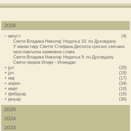
2026
–
август
(4)
Свети Владика Николај: Недеља 10. по Духовдану
У манастиру Светог Стефана Деспота српског свечано
прослављена храмовна слава
Свети Владика Николај: Недеља 9. по Духовдану
Свети пророк Илија – Илиндан
+
јул
(20)
+
јун
(15)
+
мај
(17)
+
април
(34)
+
март
(10)
+
фебруар
(15)
+
јануар
(30)
2025
2024
2023