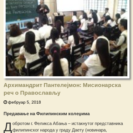
Архимандрит Пантелејмон: Мисионарска
реч о Православљу
фебруар 5, 2018
Предавање на Филипинским колеџима
Д
обротом г. Феликса Абања – истакнутог представника
филипинског народа у граду Даету (новинара,