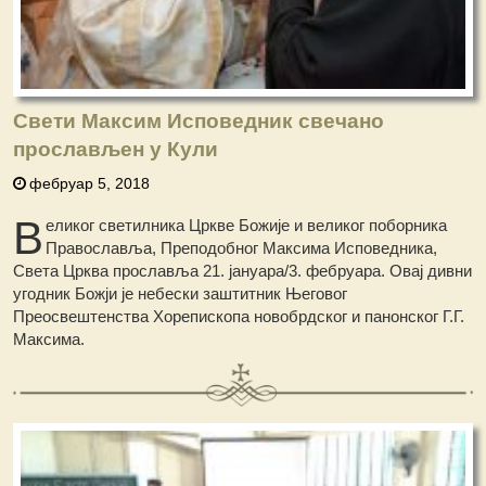
Свети Максим Исповедник свечано
прослављен у Кули
фебруар 5, 2018
В
еликог светилника Цркве Божије и великог поборника
Православља, Преподобног Максима Исповедника,
Света Црква прославља 21. јануара/3. фебруара. Овај дивни
угодник Божји је небески заштитник Његовог
Преосвештенства Хорепископа новобрдског и панонског Г.Г.
Максима.