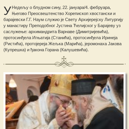
У
Недељу о блудном сину, 22. јануара/4. фебруара,
Његово Преосвештенство Хорепископ хвостански и
барајевски Г.Г. Наум служио је Свету Архијерејску Литургију
у манастиру Преподобног Јустина Ћелијског у Барајеву уз
саслужење: архимандрита Варнаве (Димитријевића),
протосинђела Игњатија (Станића), протосинђела Иринеја
(Ристића), протојереја Жељка (Марића), јеромонаха Јакова
(Купрешка) и ђакона Горана (Калушевића).