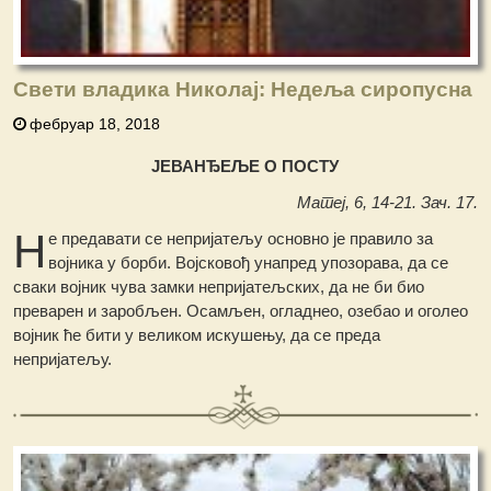
Свети владика Николај: Недеља сиропусна
фебруар 18, 2018
ЈЕВАНЂЕЉЕ О ПОСТУ
Матеј, 6, 14-21. Зач. 17.
Н
е предавати се непријатељу основно је правило за
војника у борби. Војсковођ унапред упозорава, да се
сваки војник чува замки непријатељских, да не би био
преварен и заробљен. Осамљен, огладнео, озебао и оголео
војник ће бити у великом искушењу, да се преда
непријатељу.