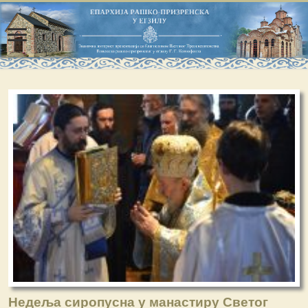
Недеља сиропусна у манастиру Светог