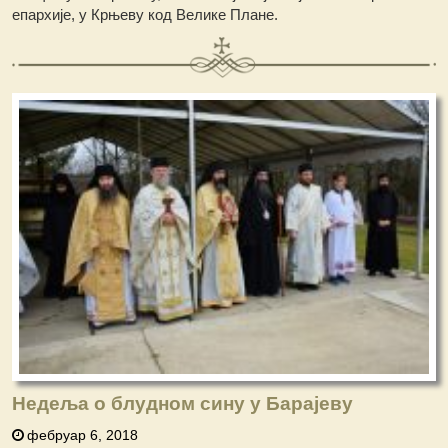
епархије, у Крњеву код Велике Плане.
Недеља о блудном сину у Барајеву
фебруар 6, 2018