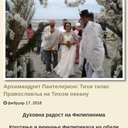
Архимандрит Пантелејмон: Тихи талас
Православља на Тихом океану
фебруар 17, 2018
Духовна радост на Филипинима
Крштење и венчање
Филипинаца на обали