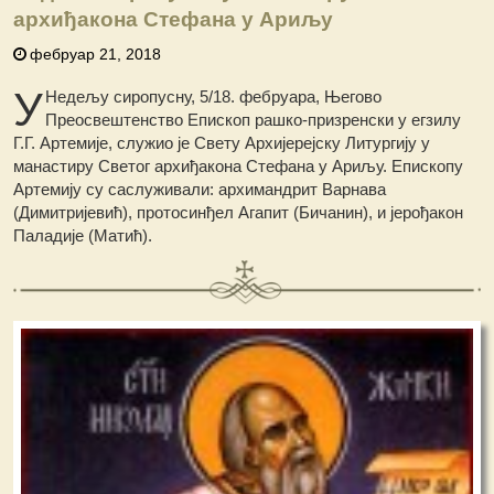
архиђакона Стефана у Ариљу
фебруар 21, 2018
У
Недељу сиропусну, 5/18. фебруара, Његово
Преосвештенство Епископ рашко-призренски у егзилу
Г.Г. Артемије, служио је Свету Архијерејску Литургију у
манастиру Светог архиђакона Стефана у Ариљу. Епископу
Артемију су саслуживали: архимандрит Варнава
(Димитријевић), протосинђел Агапит (Бичанин), и јерођакон
Паладије (Матић).