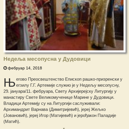
Недеља месопусна у Дудовици
фебруар 14, 2018
Њ
егово Преосвештенство Епископ рашко-призренски у
егзилу Г.Г. Артемије служио је у Недељу месопусну,
29. јануара/11. фебруара, Свету Архијерејску Литургију у
манастиру Свете Великомученице Марине у Дудовици.
Владици Артемију су на Литургији саслуживали:
Архимандрит Варнава (Димитријевић), јереј Жељко
(Јовановић), јереј Игор (Матијевић) и јерођакон Паладије
(Матић).