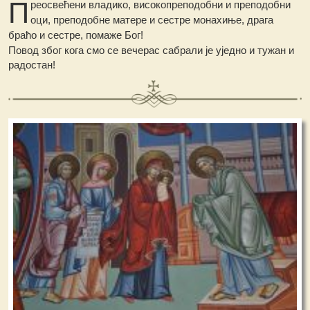
П
реосвећени владико, високопреподобни и преподобни
оци, преподобне матере и сестре монахиње, драга
браћо и сестре, помаже Бог!
Повод због кога смо се вечерас сабрали је уједно и тужан и
радостан!