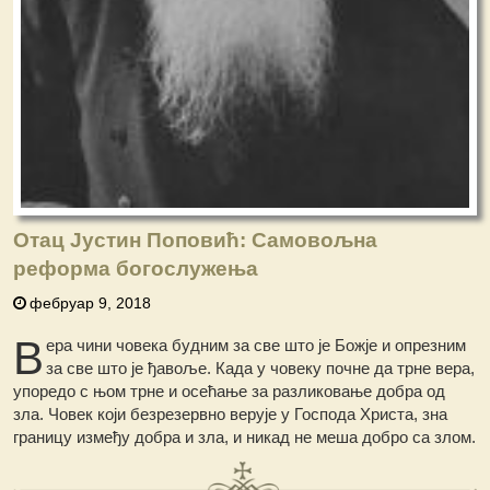
Отац Јустин Поповић: Самовољна
реформа богослужења
фебруар 9, 2018
В
ера чини човека будним за све што је Божје и опрезним
за све што је ђавоље. Када у човеку почне да трне вера,
упоредо с њом трне и осећање за разликовање добра од
зла. Човек који безрезервно верује у Господа Христа, зна
границу између добра и зла, и никад не меша добро са злом.