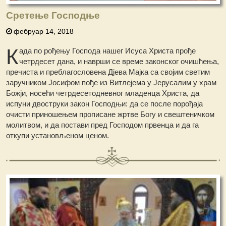
Сретење Господње
фебруар 14, 2018
К
ада пo рођењу Господа нашег Исуса Христа прође
четрдесет дана, и наврши се време законског очишћења,
пречиста и преблагословена Дјева Мајка са својим светим
заручником Јосифом пође из Витлејема у Јерусалим у храм
Божји, носећи четрдесетодневног младенца Христа, да
испуни двоструки закон Господњи: да се после порођаја
очисти приношењем прописане жртве Богу и свештеничком
молитвом, и да постави пред Господом првенца и да га
откупи установљеном ценом.