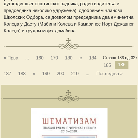
дугогодишњег општинског радника, радио водитеља и
председника неколико удружења), одобрењем чланова
Школских Одбора, са дозволом председника два еминентна
Колеџа у Даету (Мабини Колеџа и Камаринес Норт Државног
Колеџа) и трудом мојих домаћина
« Прва
...
160
170
180
«
184
Страна 186 од 327
186
185
187
188
»
190
200
210
...
Последња »