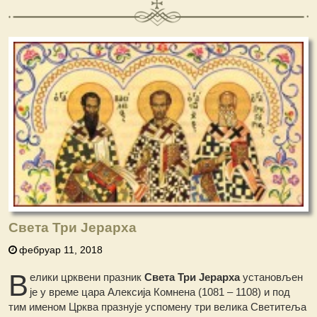
Света Три Јерарха
фебруар 11, 2018
В
елики црквени празник
Света Три Јерарха
установљен
је у време цара Алексија Комнена (1081 – 1108) и под
тим именом Црква празнује успомену три велика Светитеља