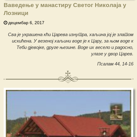
Ваведење у манастиру Светог Николаја у
Лозници
децембар 6, 2017
Сва је украшена кћи Царева изнутра, хаљина јој је златом
искићена. У везеној хаљини воде је к Цару, за њом воде к
Теби дјевојке, друге њезине. Воде их весело и радосно,
улазе у двор Царев.
Псалам 44, 14-16