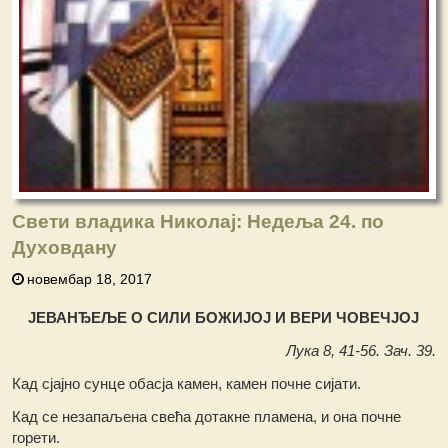
Свети владика Николај: Недеља 24. по
Духовдану
новембар 18, 2017
ЈЕВАНЂЕЉЕ О СИЛИ БОЖИЈОЈ И ВЕРИ ЧОВЕЧЈОЈ
Лука 8, 41-56. Зач. 39.
Кад сјајно сунце обасја камен, камен почне сијати.
Кад се незапаљена свећа дотакне пламена, и она почне
горети.