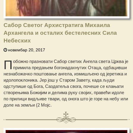
Сабор Светог Архистратига Михаила
Архангела и осталих бестелесних Сила
Небеских
новембар 20, 2017
П
обожно празновати Сабор светих Ангела света Црква је
примила предањем богонадахнутих Отаца, одбацивши
незнабожачко поштовање ангела, измишљено од јеретика и
идолопоклоника. Јер још у Старом Завету, када људи
одступише од Бога, Саздатеља свога, почеше се клањати
створењима Божијим и делима руку својих, правећи идоле
по прилици видљиве твари, од онога што је горе на небу или
доле на земљи (2 Мојс.