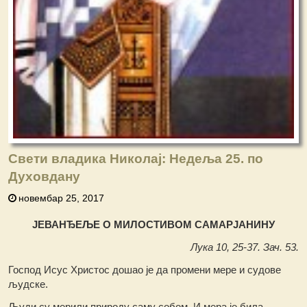
Свети владика Николај: Недеља 25. по
Духовдану
новембар 25, 2017
ЈЕВАНЂЕЉЕ О МИЛОСТИВОМ САМАРЈАНИНУ
Лука 10, 25-37. Зач. 53.
Господ Исус Христос дошао је да промени мере и судове
људске.
Људи су мерили природу саму собом. И мера је била