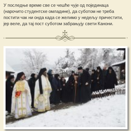
У последње време све се чешће чује од појединаца
(нарочито студентске омладине), да суботом не треба
постити чак ни онда када се желимо у недељу причестити,
јер веле, да тај пост суботом забрањују свети Канони.