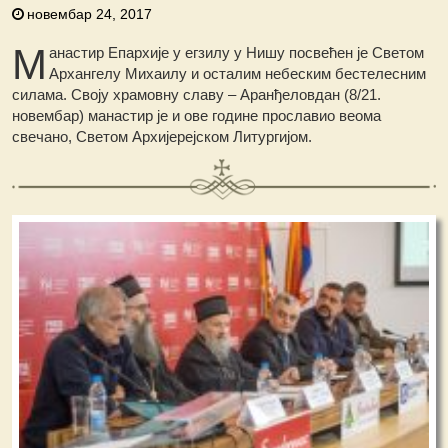
новембар 24, 2017
М
анастир Епархије у егзилу у Нишу посвећен је Светом
Архангелу Михаилу и осталим небеским бестелесним
силама. Своју храмовну славу – Аранђеловдан (8/21.
новембар) манастир је и ове године прославио веома
свечано, Светом Архијерејском Литургијом.