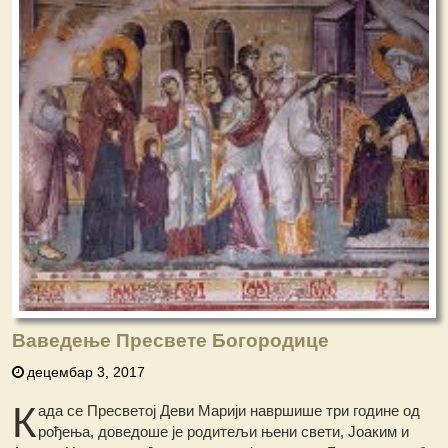
Ваведење Пресвете Богородице
децембар 3, 2017
К
ада се Пресветој Деви Марији навршише три године од
рођења, доведоше је родитељи њени свети, Јоаким и