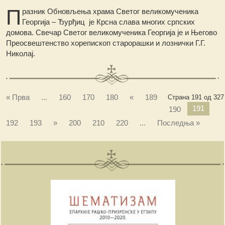
П
разник Обновљења храма Светог великомученика
Георгија – Ђурђиц је Крсна слава многих српских
домова. Свечар Светог великомученика Георгија је и Његово
Преосвештенство хорепископ старорашки и лознички Г.Г.
Николај.
« Прва
...
160
170
180
«
189
Страна 191 од 327
191
190
192
193
»
200
210
220
...
Последња »