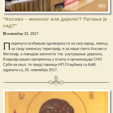
“Косово – монолог или дијалог? Питање је
сад?“
новембар 22, 2017
П
окренути осећањем одговорности за свој народ, земљу,
за своју канонску територију, и за наше свето Косово и
Метохију, а поводом започетог тзв. унутрашњег дијалога,
Епархија рашко призренска у егзилу и организација СНО
Срби на окуп, те представници НП Отаџбина са КиМ,
одржали су, 20. новембра 2017.