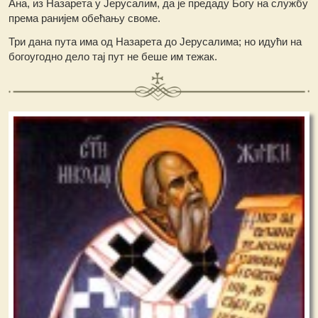
Ана, из Назарета у Јерусалим, да је предаду Богу на службу
према ранијем обећању своме.
Три дана пута има од Назарета до Јерусалима; но идући на
богоугодно дело тај пут не беше им тежак.