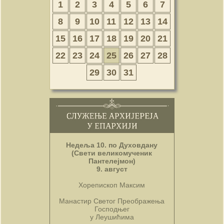
1
2
3
4
5
6
7
8
9
10
11
12
13
14
15
16
17
18
19
20
21
22
23
24
25
26
27
28
29
30
31
Недеља 10. по Духовдану
(Свети великомученик
Пантелејмон)
9. август
Хорепископ Максим
Манастир Светог Преображења
Господњег
у Леушићима