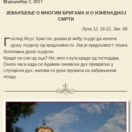
децембар 2, 2017
ЈЕВАНЂЕЉЕ О МНОГИМ БРИГАМА И О ИЗНЕНАДНОЈ
СМРТИ
Лука 12, 16-21. Зач. 66.
Г
оспод Исус Христос дошао је међу људе да излечи
душу људску од крадљивости. Јер је крадљивост тешка
болезања душе људске.
Краде ли син од оца? Не; него слуга краде од господара.
Онога часа када се Адамов синовски дух превратио у
слугарски дух, његова се рука пружила ка забрањеном
плоду.