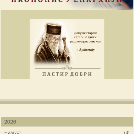
2026
–
август
(3)