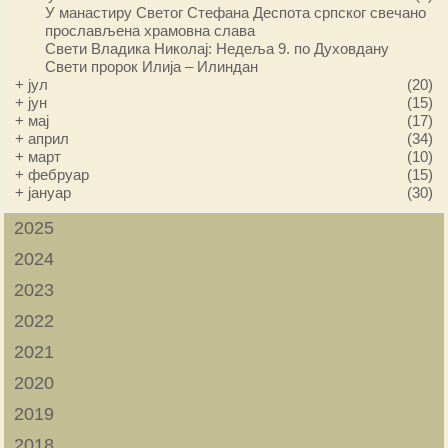
У манастиру Светог Стефана Деспота српског свечано
прослављена храмовна слава
Свети Владика Николај: Недеља 9. по Духовдану
Свети пророк Илија – Илиндан
+
јул
(20)
+
јун
(15)
+
мај
(17)
+
април
(34)
+
март
(10)
+
фебруар
(15)
+
јануар
(30)
2025
2024
2023
2022
2021
2020
2019
2018