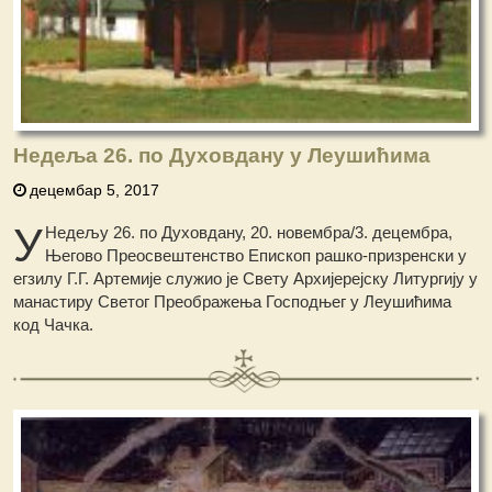
Недеља 26. по Духовдану у Леушићима
децембар 5, 2017
У
Недељу 26. по Духовдану, 20. новембра/3. децембра,
Његово Преосвештенство Епископ рашко-призренски у
егзилу Г.Г. Артемије служио је Свету Архијерејску Литургију у
манастиру Светог Преображења Господњег у Леушићима
код Чачка.