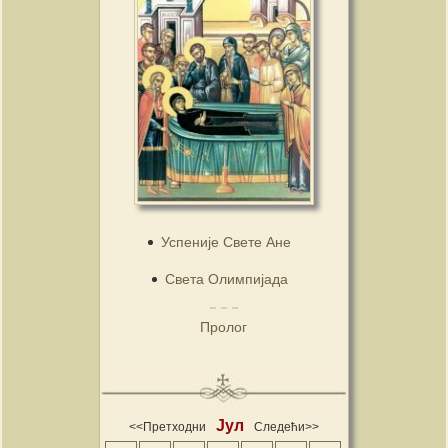
Успеније Свете Ане
Света Олимпијада
Пролог
Јул
<<Претходни
Следећи>>