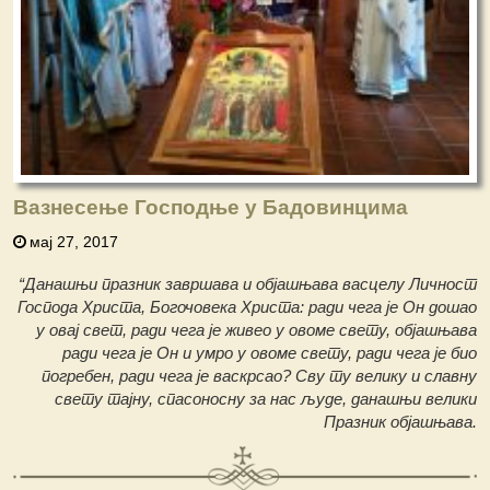
Вазнесење Господње у Бадовинцима
мај 27, 2017
“Данашњи празник завршава и објашњава васцелу Личност
Господа Христа, Богочовека Христа: ради чега је Он дошао
у овај свет, ради чега је живео у овоме свету, објашњава
ради чега је Он и умро у овоме свету, ради чега је био
погребен, ради чега је васкрсао? Сву ту велику и славну
свету тајну, спасоносну за нас људе, данашњи велики
Празник објашњава.