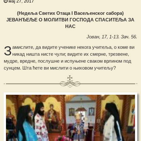
мај 27, 2017
(Недeља Светих Отаца I Васељенског сабора)
ЈЕВАНЂЕЉЕ О МОЛИТВИ ГОСПОДА СПАСИТЕЉА ЗА
НАС
Јован, 17, 1-13. Зач. 56.
З
амислите, да видите ученике некога учитеља, о коме ви
никад ништа нисте чули; видите их смерне, трезвене,
мудре, вредне, послушне и испуњене сваком врлином под
сунцем. Шта ћете ви мислити о њиховом учитељу?