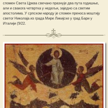
спомен Света Црква свечано празнује два пута годишње,
али и свакога четвртка у недељи, заједно са светим
апостолима. У српском народу је спомен преноса моштију
светог Николаја из града Мире Ликијске у град Бари у
Италији (9/22.