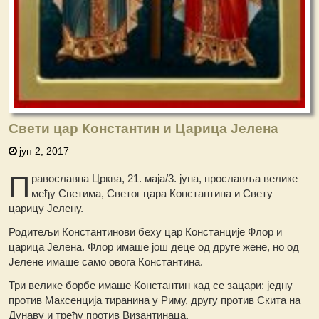
Свети цар Константин и Царица Јелена
јун 2, 2017
П
равославна Црква, 21. маја/3. јуна, прославља велике
међу Светима, Светoг цара Константина и Свету
цaрицу Јелену.
Родитељи Константинови беху цар Констанције Флор и
царица Јелена. Флор имаше још деце од друге жене, но од
Јелене имаше само овога Константина.
Три велике борбе имаше Константин кад се зацари: једну
против Максенција тиранина у Риму, другу против Скита на
Дунаву и трећу против Византинаца.