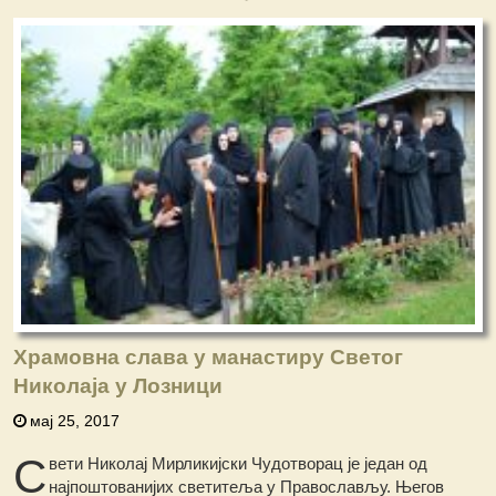
Храмовна слава у манастиру Светог
Николаја у Лозници
мај 25, 2017
С
вети Николај Mирликијски Чудотворац је један од
најпоштованијих светитеља у Православљу. Његов