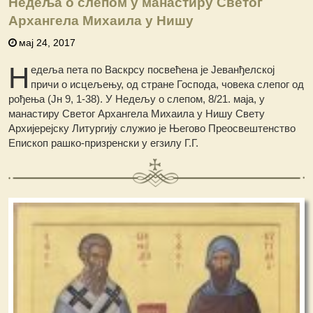
Недеља о слепом у манастиру Светог
Архангела Михаила у Нишу
мај 24, 2017
Н
едеља пета по Васкрсу посвећена је Јеванђелској
причи о исцељењу, од стране Господа, човека слепог од
рођења (Јн 9, 1-38). У Недељу о слепом, 8/21. маја, у
манастиру Светог Архангела Михаила у Нишу Свету
Архијерејску Литургију служио је Његово Преосвештенство
Епископ рашко-призренски у егзилу Г.Г.