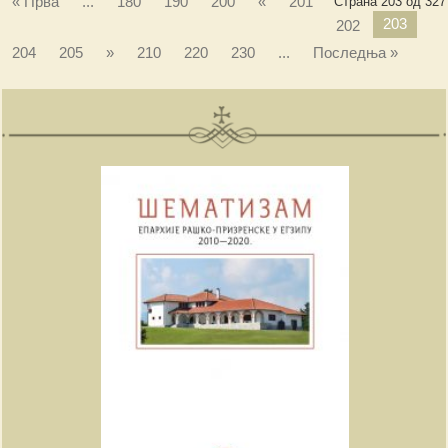
« Прва
...
180
190
200
«
201
Страна 203 од 327
203
202
204
205
»
210
220
230
...
Последња »