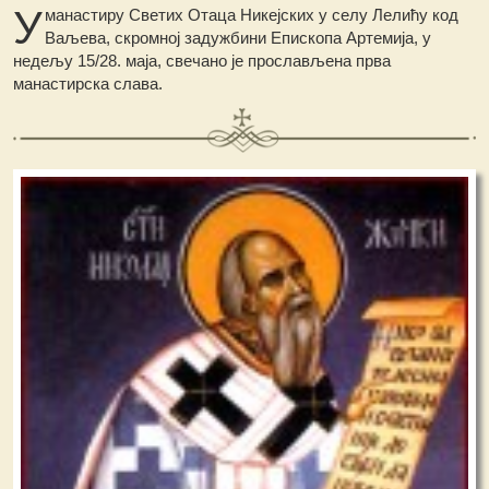
У
манастиру Светих Отаца Никејских у селу Лелићу код
Ваљева, скромној задужбини Епископа Артемија, у
недељу 15/28. маја, свечано је прослављена прва
манастирска слава.