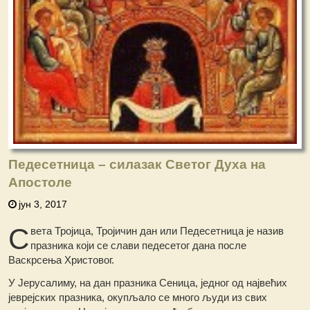
Педесетница – силазак Светог Духа на
Апостоле
јун 3, 2017
С
вета Тројица, Тројичин дан или Педесетница је назив
празника који се слави педесетог дана после
Васкрсења Христовог.
У Јерусалиму, на дан празника Сеница, једног од највећих
јеврејских празника, окупљало се много људи из свих