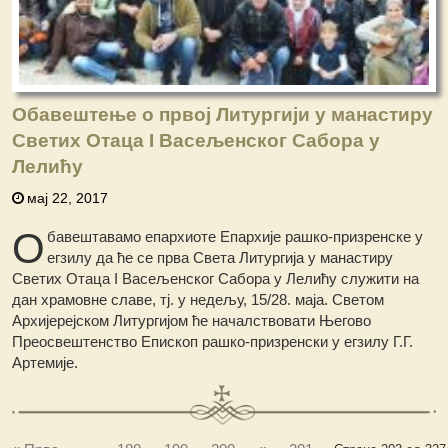
Обавештење о првој Литургији у манастиру
Светих Отаца I Васељенског Сабора у
Лелићу
мај 22, 2017
О
бавештавамо епархиоте Епархије рашко-призренске у
егзилу да ће се прва Света Литургија у манастиру
Светих Отаца I Васељенског Сабора у Лелићу служити на
дан храмовне славе, тј. у недељу, 15/28. маја. Светом
Архијерејском Литургијом ће началствовати Његово
Преосвештенство Епископ рашко-призренски у егзилу Г.Г.
Артемије.