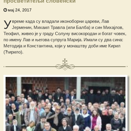
просветитељи словенски
мај 24, 2017
У
време када су владали иконоборни цареви, Лав
Јерменин, Михаил Травла (или Балба) и син Михајлов,
Теофил, живео је у граду Солуну високородан и богат човек,
по имену Лав и његова супруга Марија. Имали су два сина:
Методија и Константина, који у монаштву доби име Кирил
(Ћирило).