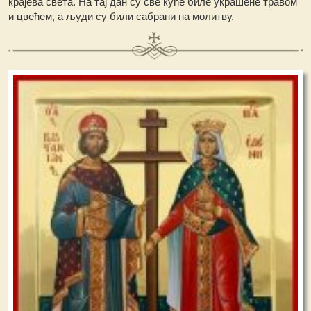
крајева света. На тај дан су све куће биле украшене травом
и цвећем, а људи су били сабрани на молитву.