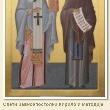
Свети равноапостолни Кирило и Методије