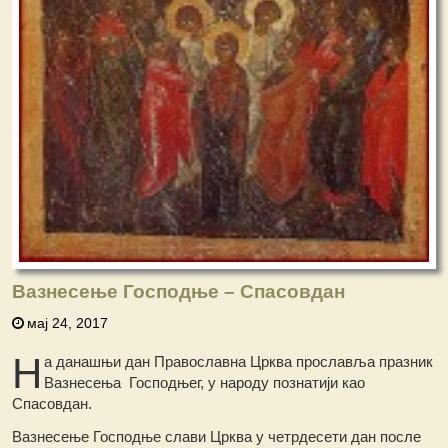
Вазнесење Господње – Спасовдан
мај 24, 2017
Н
а данашњи дан Православна Црква прославља празник
Вазнесења Господњег, у народу познатији као
Спасовдан.
Вазнесење Господње слави Црква у четрдесети дан после