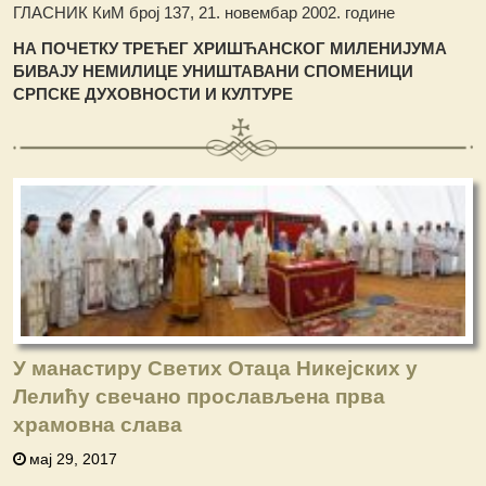
ГЛАСНИК КиМ број 137, 21. новембар 2002. године
НА ПО
Ч
ЕТКУ ТРЕ
Ћ
ЕГ ХРИ
ШЋ
АНСКОГ МИЛЕНИЈУМА
БИВАЈУ НЕМИЛИЦЕ УНИ
Ш
ТАВАНИ СПОМЕНИЦИ
СРПСКЕ ДУХОВНОСТИ И КУЛТУРЕ
У манастиру Светих Отаца Никејских у
Лелићу свечано прослављена прва
храмовна слава
мај 29, 2017