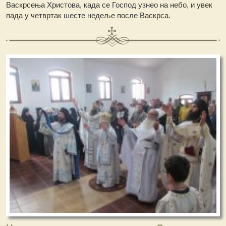
Васкрсења Христова, када се Господ узнео на небо, и увек
пада у четвртак шесте недеље после Васкрса.