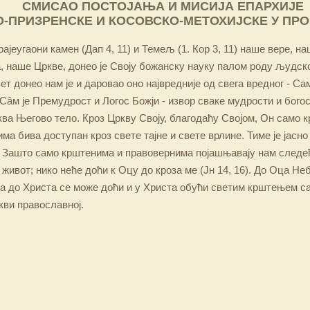
СМИСАО ПОСТОЈАЊА И МИСИЈА ЕПАРХИЈЕ
-ПРИЗРЕНСКЕ И КОСОВСКО-МЕТОХИЈСКЕ У ПР
ајеугаони камен (Дап 4, 11) и Темељ (1. Кор 3, 11) наше вере, н
 наше Цркве, донео је Своју божанску науку палом роду људско
ет донео нам је и даровао оно највредније од свега вредног - Са
Сâм је Премудрост и Логос Божји - извор сваке мудрости и бого
ква Његово тело. Кроз Цркву Своју, благодаћу Својом, Он само 
а бива доступан кроз свете тајне и свете врлине. Тиме је јасно
 Зашто само крштенима и правовернима појашњавају нам следећ
 живот; нико неће доћи к Оцу до кроза ме (Јн 14, 16). До Оца Не
 а до Христа се може доћи и у Христа обући светим крштењем с
кви православној.