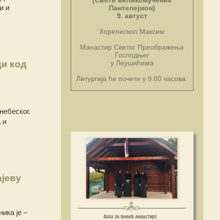
(Свети великомученик
и и
Пантелејмон)
9. август
Хорепископ Максим
Манастир Светог Преображења
Господњег
ци код
у Леушићима
Литургија ће почети у 9.00 часова.
небеског.
 и
ајеву
ика је –