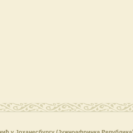
жић у Јоханесбургу (Јужноафричка Република