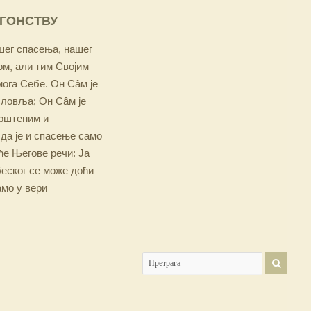
ОГОНСТВУ
ашег спасења, нашег
м, али тим Својим
мога Себе. Он Сâм је
словља; Он Сâм је
крштеним и
 да је и спасење само
е Његове речи: Ја
беског се може доћи
амо у вери