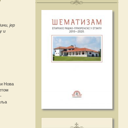
ини, јер
у и
 и Нова
етом
-
теља