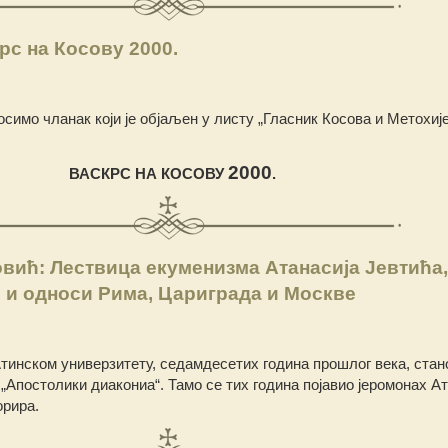
с на Косову 2000.
симо чланак који је објаљен у листу „Гласник Косова и Метохије“
2000
ВАСКРС НА КОСОВУ
.
вић: Лествица екуменизма Атанасија Јевтића,
 и односи Рима, Цариграда и Москве
Атинском универзитету, седамдесетих година прошлог века, стан
„Апостолики диакониа“. Тамо се тих година појавио јеромонах Ат
орира.