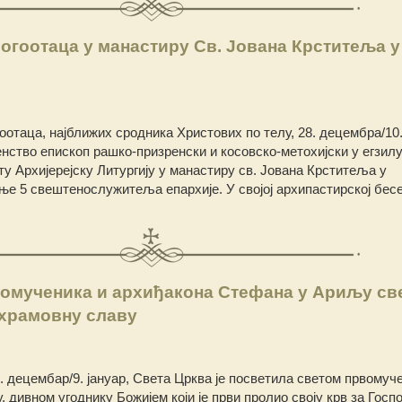
огоотаца у манастиру Св. Јована Крститеља у
таца, најближих сродника Христових по телу, 28. децембра/10.
ство епископ рашко-призренски и косовско-метохијски у егзилу 
ту Архијерејску Литургију у манастиру св. Јована Крститеља у
 5 свештенослужитеља епархије. У својој архипастирској бес
вомученика и архиђакона Стефана у Ариљу св
 храмовну славу
. децембар/9. јануар, Света Црква је посветила светом првомуч
 дивном угоднику Божијем који је први пролио своју крв за Госп