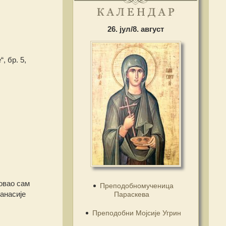
26. јул/8. август
, бр. 5,
овао сам
Преподобномученица
анасије
Параскева
Преподобни Мојсије Угрин