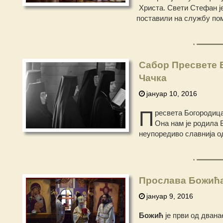
Христа. Свети Стефан је
поставили на службу по
Сабор Пресвете Б
Чачка
јануар 10, 2016
П
ресвета Богородица 
Она нам је родила Б
неупоредиво славнија 
Прослава Божића 
јануар 9, 2016
Божић
је први од двана