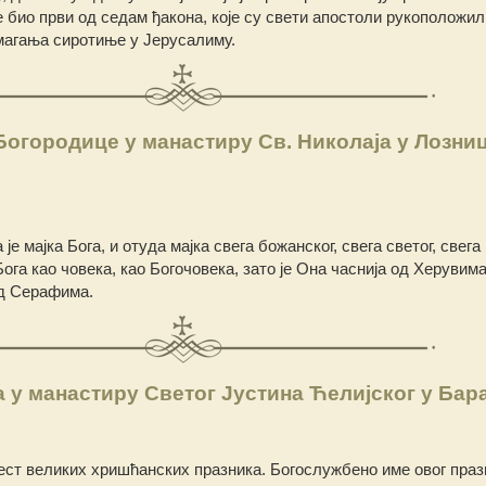
 био први од седам ђакона, које су свети апостоли рукоположил
магања сиротиње у Јерусалиму.
огородице у манастиру Св. Николаја у Лозни
је мајка Бога, и отуда мајка свега божанског, свега светог, свега 
ога као човека, као Богочовека, зато је Она часнија од Херувима
од Серафима.
у манастиру Светог Јустина Ћелијског у Бар
ест великих хришћанских празника. Богослужбено име овог празн