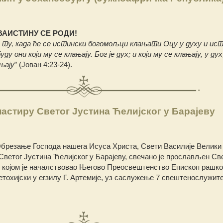
ВАИСТИНУ СЕ РОДИ!
је ту, када ће се истински богомољци клањати Оцу у духу и ист
 они који му се клањају. Бог је дух; и који му се клањају, у дух
њају
” (Јован 4:23-24).
настиру Светог Јустина Ћелијског у Барајеву
Обрезање Господа нашега Исуса Христа, Свети Василије Велики
 Светог Јустина Ћелијског у Барајеву, свечано је прослављен Св
м којом је началствовао Његово Преосвештенство Епископ рашко
етохијски у егзилу Г. Артемије, уз саслужење 7 свештенослужи