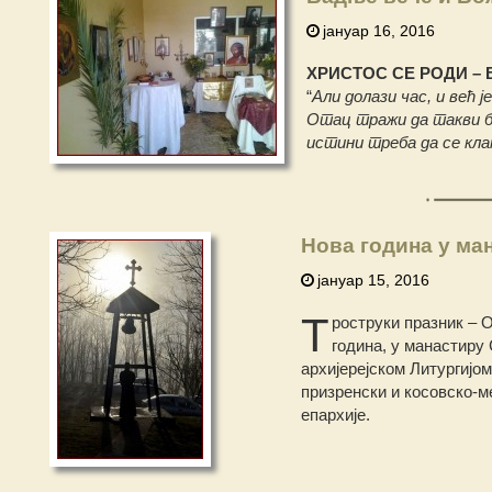
јануар 16, 2016
ХРИСТОС СЕ РОДИ – 
“
Али долази час, и већ 
Отац тражи да такви буду
истини треба да се кла
Нова година у ма
јануар 15, 2016
Т
роструки празник – 
година, у манастиру
aрхијерејском Литургијо
призренски и косовско-м
епархије.