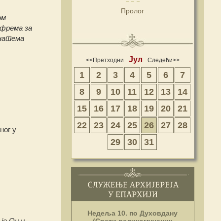
Пролог
ом
ефрема за
анатема
Јул
<<Претходни
Следећи>>
1
2
3
4
5
6
7
8
9
10
11
12
13
14
15
16
17
18
19
20
21
22
23
24
25
26
27
28
ног у
29
30
31
Недеља 10. по Духовдану
је Он и