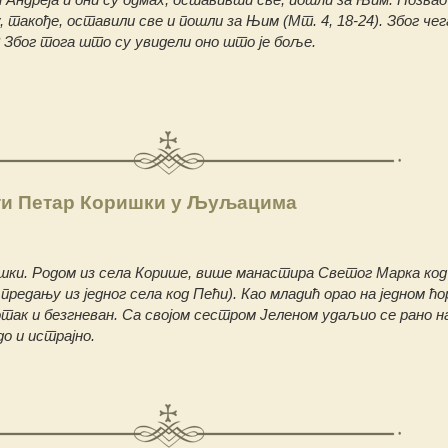
у, такође, оставили све и пошли за Њим (Мт. 4, 18-24). Због чег
 Због тога што су увидели оно што је боље.
и Петар Коришки у Љуљацима
ки. Родом из села Корише, више манастира Светог Марка код
 предању из једног села код Пећи). Као младић орао на једном ћ
ротак и безгневан. Са својом сестром Јеленом удаљио се рано н
о и истрајно.