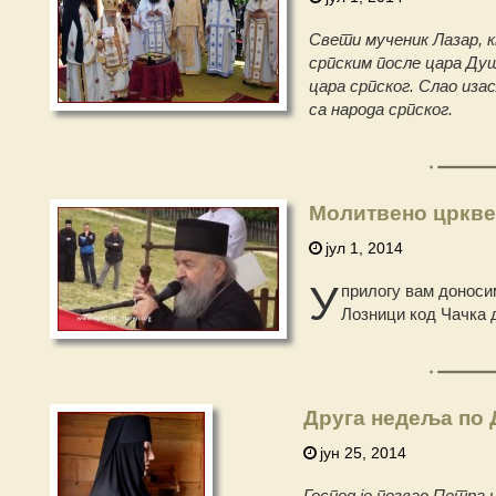
Свети мученик Лазар, к
српским после цара Душ
цара српског. Слао иза
са народа српског.
Молитвено црквен
јул 1, 2014
У
прилогу вам доноси
Лозници код Чачка да
Друга недеља по
јун 25, 2014
Господ је позвао Петра 