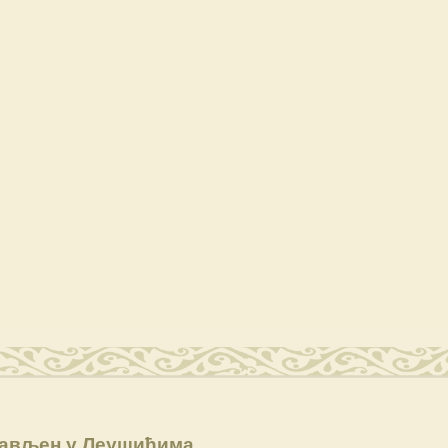
лављен у Леушићима