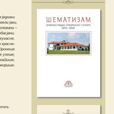
ом једнаки
ели јаки,
оловани –
обасјани.
неугасне,
и красне.
 пронеше
не узеше,
богатише,
покорише.
титељ