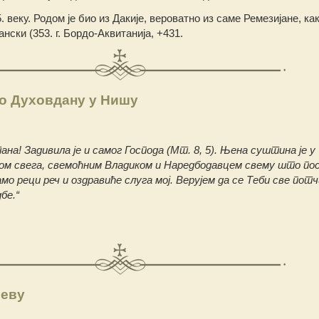
5. веку. Родом је био из Дакије, вероватно из саме Ремезијане, ка
ски (353. г. Бордо-Аквитанија, +431.
о Духовдану у Нишу
ана! Задивила је и самог Господа (Мт. 8, 5). Њена суштина је у
ом свега, свемоћним Владиком и Наредбодавцем свему што пос
амо реци реч и оздравиће слуга мој. Верујем да се Теби све пот
бе.“
јеву