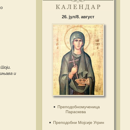
ко
26. јул/8. август
тоји.
чињава и
Преподобномученица
Параскева
Преподобни Мојсије Угрин