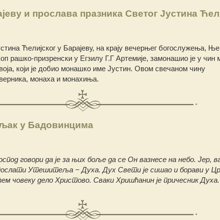
еву и прослава празника Светог Јустина Ћел
стина Ћелијског у Барајеву, на крају вечерњег богослужења, Ње
п рашко-призренски у Егзилу Г.Г Артемије, замонашио је у чин 
оја, који је добио монашко име Јустин. Овом свечаном чину
 верника, монаха и монахиња.
љак у Бадовинцима
оспод говори да је за њих боље да се Он вазнесе на небо. Јер, 
 послати Утешитеља − Духа. Дух Свети је сишао и борави у Ц
ћем човеку дело Христово. Сваки Хришћанин је причесник Духа.