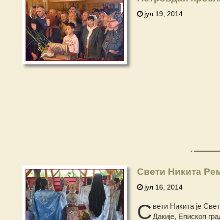
јул 19, 2014
Свети Никита Рем
јул 16, 2014
С
вети Никита је Св
Дакије, Епископ гр