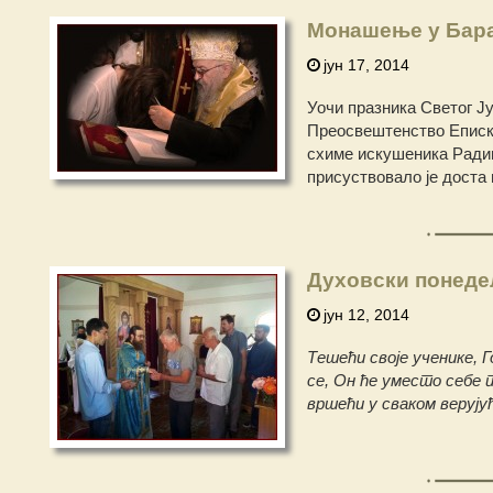
Монашење у Барај
јун 17, 2014
Уочи празника Светог Ју
Преосвештенство Еписко
схиме искушеника Радив
присуствовало је доста
Духовски понеде
јун 12, 2014
Тешећи своје ученике, Г
се, Он ће уместо себе
вршећи у сваком верују