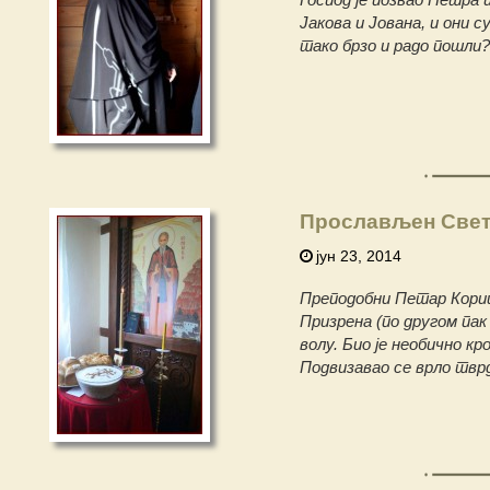
Јакова и Јована, и они с
тако брзо и радо пошли?
Прослављен Свет
јун 23, 2014
Преподобни Петар Кориш
Призрена (по другом пак
волу. Био је необично к
Подвизавао се врло тврд