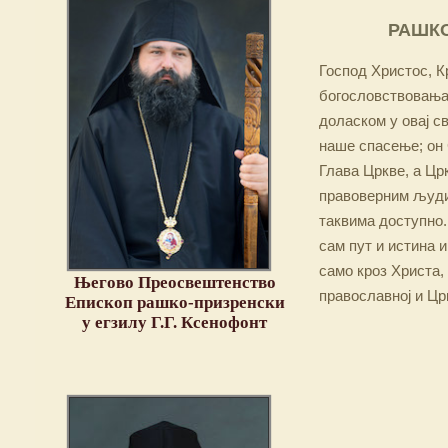
РАШКО
Господ Христос, Кр
богословствовања,
доласком у овај св
наше спасење; он 
Глава Цркве, а Цр
правоверним људим
таквима доступно.
сам пут и истина и
само кроз Христа,
Његово Преосвештенство
православној и Цр
Епископ рашко-призренски
у егзилу Г.Г. Ксенофонт