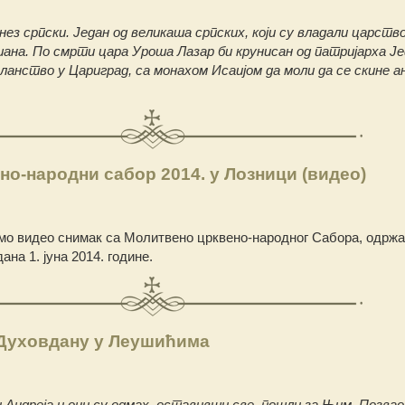
нез српски. Један од великаша српских, који су владали царств
ана. По смрти цара Уроша Лазар би крунисан од патријарха Ј
сланство у Цариград, са монахом Исаијом да моли да се скине 
о-народни сабор 2014. у Лозници (видео)
мо видео снимак са Молитвено црквено-народног Сабора, одржа
на 1. јуна 2014. године.
 Духовдану у Леушићима
и Андреја и они су одмах, оставивши све, пошли за Њим. Позвао 