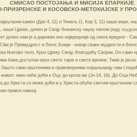
СМИСАО ПОСТОЈАЊА И МИСИЈА ЕПАРХИЈЕ
-ПРИЗРЕНСКЕ И КОСОВСКО-МЕТОХИЈСКЕ У ПР
ајеугаони камен (Дап 4, 11) и Темељ (1. Кор 3, 11) наше вере, н
 наше Цркве, донео је Своју божанску науку палом роду људско
ет донео нам је и даровао оно највредније од свега вредног - Са
Сâм је Премудрост и Логос Божји - извор сваке мудрости и бого
ква Његово тело. Кроз Цркву Своју, благодаћу Својом, Он само 
а бива доступан кроз свете тајне и свете врлине. Тиме је јасно
 Зашто само крштенима и правовернима појашњавају нам следећ
 живот; нико неће доћи к Оцу до кроза ме (Јн 14, 16). До Оца Не
 а до Христа се може доћи и у Христа обући светим крштењем с
кви православној.