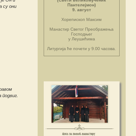
(Свети великомученик
Пантелејмон)
а су они
9. август
Хорепископ Максим
Манастир Светог Преображења
Господњег
у Леушићима
Литургија ће почети у 9.00 часова.
оравом
а подвиг.