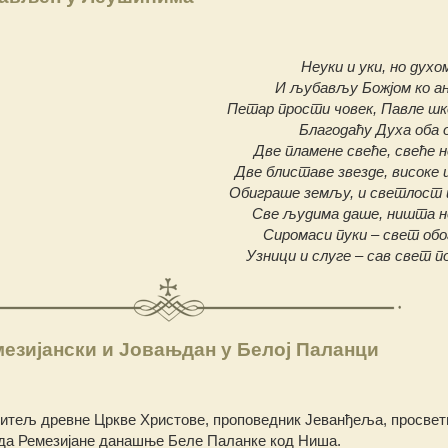
Неуки и уки, но дух
И љубављу Божјом ко анг
Петар прости човек, Павле шк
Благодаћу Духа оба 
Две пламене свеће, свеће 
Две блиставе звезде, високе 
Обиграше земљу, и светлост
Све људима даше, ништа 
Сиромаси пуки – свет о
Узници и слуге – сав свет 
езијански и Јовањдан у Белој Паланци
етитељ древне Цркве Христове, проповедник Јеванђеља, просве
ада Ремезијане данашње Беле Паланке код Ниша.