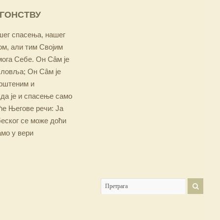
ОГОНСТВУ
ашег спасења, нашег
м, али тим Својим
мога Себе. Он Сâм је
словља; Он Сâм је
крштеним и
 да је и спасење само
е Његове речи: Ја
беског се може доћи
амо у вери