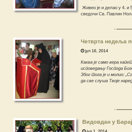
Живео је и делао у 4. и 
сведочи Св. Павлин Нолан
Четврта недеља п
јул 16, 2014
Каква је само вера капет
исповедању Господа Бог
Због тога је и молио: „С
да све слуша Твоје наред
Видовдан у Бара
јул 1, 2014