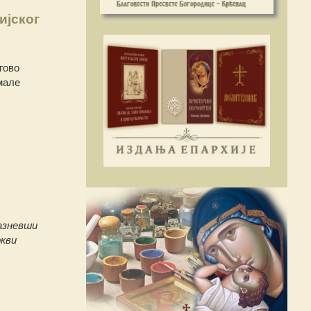
ијског
гово
мале
вазневши
ркви