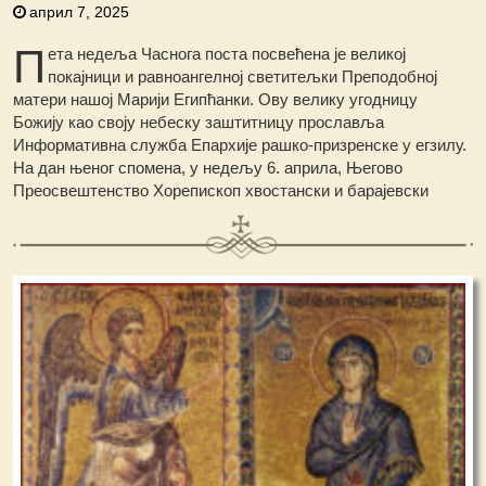
април 7, 2025
П
ета недеља Часнога поста посвећена је великој
покајници и равноангелној светитељки Преподобној
матери нашој Марији Египћанки. Ову велику угодницу
Божију као своју небеску заштитницу прославља
Информативна служба Епархије рашко-призренске у егзилу.
На дан њеног спомена, у недељу 6. априла, Његово
Преосвештенство Хорепископ хвостански и барајевски