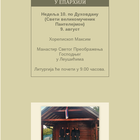
Недеља 10. по Духовдану
(Свети великомученик
Пантелејмон)
9. август
Хорепископ Максим
Манастир Светог Преображења
Господњег
у Леушићима
Литургија ће почети у 9.00 часова.