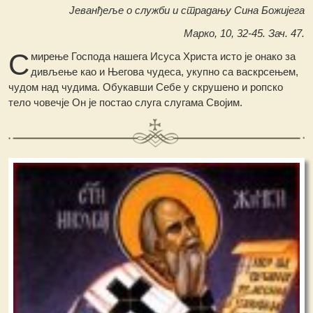
Јеванђеље о служби и страдању Сина Божијега
Марко, 10, 32-45. Зач. 47.
С
мирење Господа нашега Исуса Христа исто је онако за
дивљење као и Његова чудеса, укупно са васкрсењем,
чудом над чудима. Обукавши Себе у скрушено и ропско
тело човечје Он је постао слуга слугама Својим.