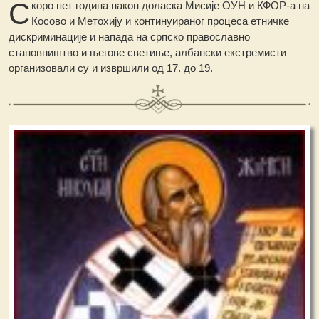
С
коро пет година након доласка Мисије ОУН и КФОР-а на
Косово и Метохију и континуираног процеса етничке
дискриминације и напада на српско православно
становништво и његове светиње, албански екстремисти
организовали су и извршили од 17. до 19.