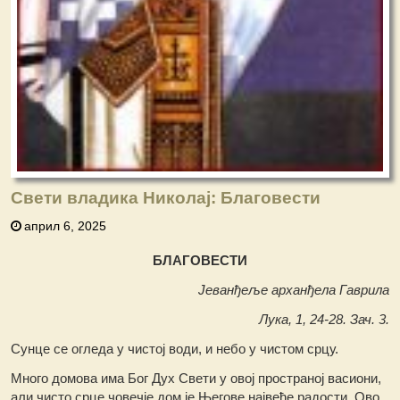
Свети владика Николај: Благовести
април 6, 2025
БЛАГОВЕСТИ
Јеванђеље арханђела Гаврила
Лука, 1, 24-28. Зач. 3.
Сунце се огледа у чистој води, и небо у чистом срцу.
Много домова има Бог Дух Свети у овој пространој васиони,
али чисто срце човечје дом је Његове највеће радости. Ово