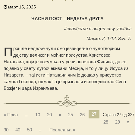
март 15, 2025
ЧАСНИ ПОСТ – НЕДЕЉА ДРУГА
Јеванђеље о исцељењу узетог
Марко, 2, 1-12. Зач. 7.
П
рошле недеље чули смо јеванђеље о чудотворном
дејству великог и моћног присуства Христовог.
Натанаил, који је посумњао у речи апостола Филипа, да се
појавио у свету дугоочекивани Месија, и то у лицу Исуса из
Назарета, – тај исти Натанаил чим је дошао у присуство
самога Господа, одмах Га је признао и исповедио као Сина
Божјег и цара Израиљева.
27
« Прва
...
10
20
«
25
26
Страна 27 од 327
28
29
»
30
40
50
...
Последња »