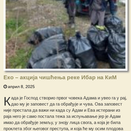
Еко – акција чишћења реке Ибар на КиМ
април 8, 2025
К
ада је Господ створио првог човека Адама и увео га у рај,
дао му је заповест да га обрађује и чува. Ова заповест
није престала да важи ни када су Адам и Ева истерани из
раја него је само постала тежа за испуњавање јер је Адам
имао да обрађује земљу, у зноју лица свога, а која је била
проклета због његовог преступа, и која ће му осим плодова