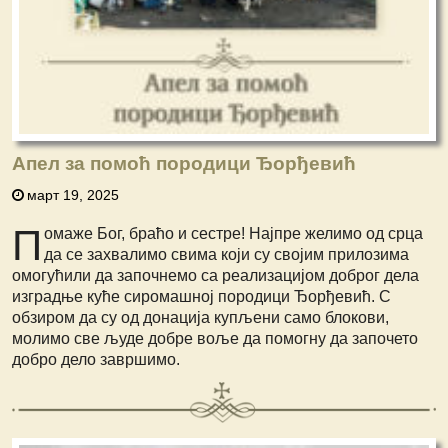
Апел за помоћ породици Ђорђевић
март 19, 2025
П
омаже Бог, браћо и сестре! Најпре
желимо од срца
да се захвалимо свима
који су својим прилозима
омогућили да започнемо са реализацијом доброг дела
изградње куће сиромашној породици Ђорђевић. С
обзиром да су од донација купљени само блокови,
молимо све људе добре воље да помогну да започето
добро дело завршимо.