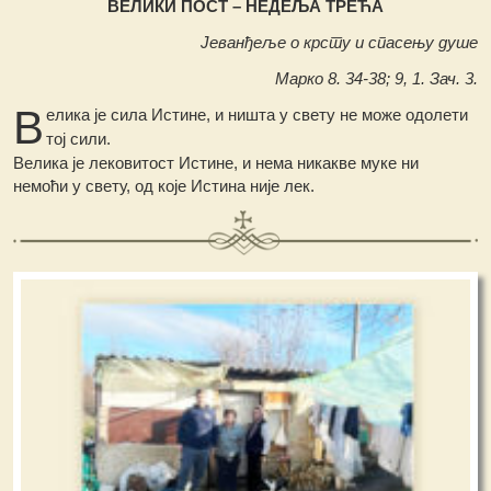
ВЕЛИКИ ПОСТ – НЕДЕЉА ТРЕЋА
Јеванђеље о крсту и спасењу душе
Марко 8. 34-38; 9, 1. Зач. 3.
В
елика је сила Истине, и ништа у свету не може одолети
тој сили.
Велика је лековитост Истине, и нема никакве муке ни
немоћи у свету, од које Истина није лек.