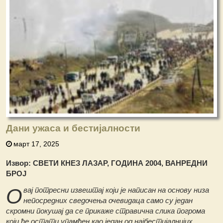
Дани ужаса и бестијалности
март 17, 2025
Извор: СВЕТИ КНЕЗ ЛАЗАР, ГОДИНА 2004, ВАНРЕДНИ
БРОЈ
О
вај потресни извештај који је написан на основу низа
непосредних сведочења очевидаца само су један
скромни покушај да се прикаже стравична слика погрома
који ће остати упамћен као један од најбестијалнијих