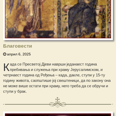
Благовести
април 6, 2025
К
ада се Пресветој Дјеви наврши једанаест година
пребивања и служења при храму Јерусалимском, и
четрнаест година од Рођења – када, дакле, ступи у 15-ту
годину живота, саопштише јој свештеници, да по закону она
не може више остати при храму, него треба да се обручи и
ступи у брак.