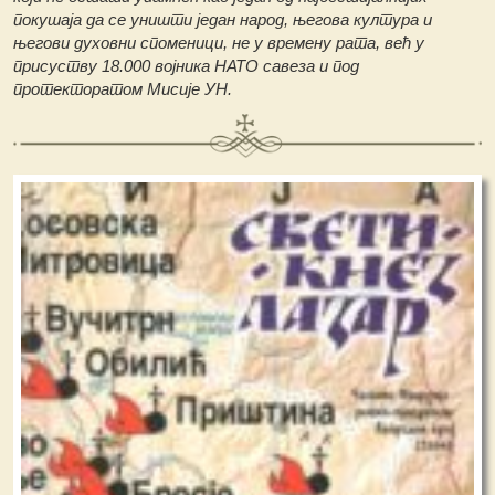
покушаја да се уништи један народ, његова култура и
његови духовни споменици, не у времену рата, већ у
присуству 18.000 војника НАТО савеза и под
протекторатом Мисије УН.