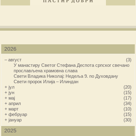
2026
–
август
(3)
У манастиру Светог Стефана Деспота српског свечано
прослављена храмовна слава
Свети Владика Николај: Недеља 9. по Духовдану
Свети пророк Илија – Илиндан
+
јул
(20)
+
јун
(15)
+
мај
(17)
+
април
(34)
+
март
(10)
+
фебруар
(15)
+
јануар
(30)
2025