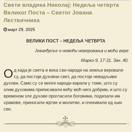
Свети владика Николај: Недеља четврта
Великог Поста – Свeтог Јована
Лествичника
март 29, 2025
ВЕЛИКИ ПОСТ – НЕДЕЉА ЧЕТВРТА
Јеванђеље о немоћи неверовања и моћи вере
Марко 9, 17-31. Зач. 40.
О
д када је света и века сви народи на земљи веровали
су, да постоји духовни свет, да постоје невидљиви
духови. Само су се многи народи варали у томе, што су
злим духовима приписивали већу моћ него добрим, и што су
временом зле духове прогласили боговима, подизали им
храмове, приносили жртве и молитве, и очекивали од њих
све.