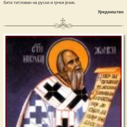
бити титлован на руски и грчки језик.
Уредништво