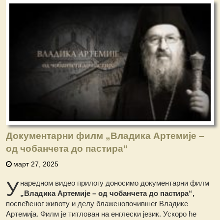
Документарни филм „Владика Артемије –
од чобанчета до пастира“
март 27, 2025
У
наредном видео прилогу доносимо документарни филм
„Владика Артемије – од чобанчета до пастира“,
посвећеног животу и делу блаженопочившег Владике
Артемија. Филм је титлован на енглески језик. Ускоро ће