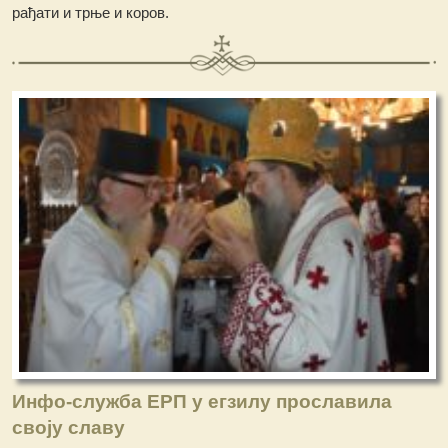
рађати и трње и коров.
Инфо-служба ЕРП у егзилу прославила
своју славу