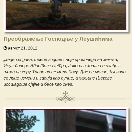
Преображење Господње у Леушићима
август 21, 2012
„Једнога дана, треће године своје проповеди на земљи,
Исус поведе Апостоле Петра, Јакова и Јована и изађе с
њима на гору Тавор да се моли Богу. Док се молио, Његово
се лице измени и засија као сунце, а хаљине Његове
постадоше сјајне и беле као снег.