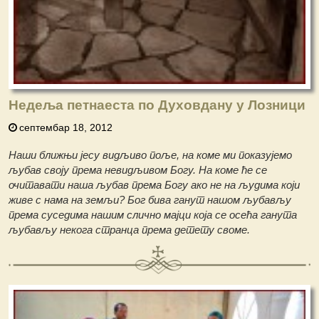
Недеља петнаеста по Духовдану у Лозници
септембар 18, 2012
Наши ближњи јесу видљиво поље, на коме ми показујемо
љубав своју према невидљивом Богу. На коме ће се
очитавати наша љубав према Богу ако не на људима који
живе с нама на земљи? Бог бива ганут нашом љубављу
према суседима нашим слично мајци која се осећа ганута
љубављу некога странца према детету своме.