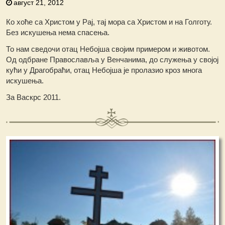
август 21, 2012
Ко хоће са Христом у Рај, тај мора са Христом и на Голготу.
Без искушења нема спасења.
То нам сведочи отац Небојша својим примером и животом.
Од одбране Православља у Венчанима, до служења у својој
кући у Драгобраћи, отац Небојша је пролазио кроз многа
искушења.
За Васкрс 2011.