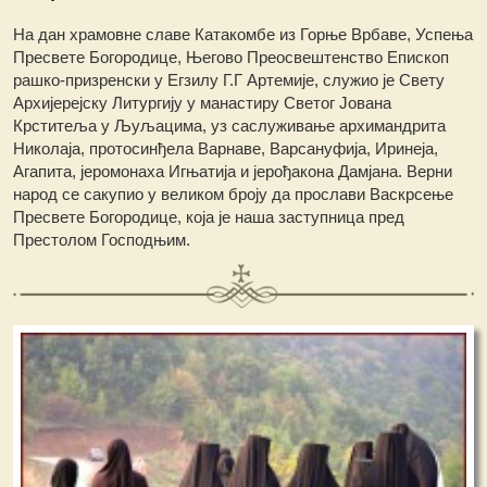
На дан храмовне славе Катакомбе из Горње Врбаве, Успења
Пресвете Богородице, Његово Преосвештенство Епископ
рашко-призренски у Егзилу Г.Г Артемије, служио је Свету
Архијерејску Литургију у манастиру Светог Јована
Крститеља у Љуљацима, уз саслуживање архимандрита
Николаја, протосинђела Варнаве, Варсануфија, Иринеја,
Агапита, јеромонаха Игњатија и јерођакона Дамјана. Верни
народ се сакупио у великом броју да прослави Васкрсење
Пресвете Богородице, која је наша заступница пред
Престолом Господњим.