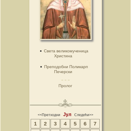
Света великомученица
Христина
Преподобни Поликарп
Печерски
Пролог
Јул
<<Претходни
Следећи>>
1
2
3
4
5
6
7