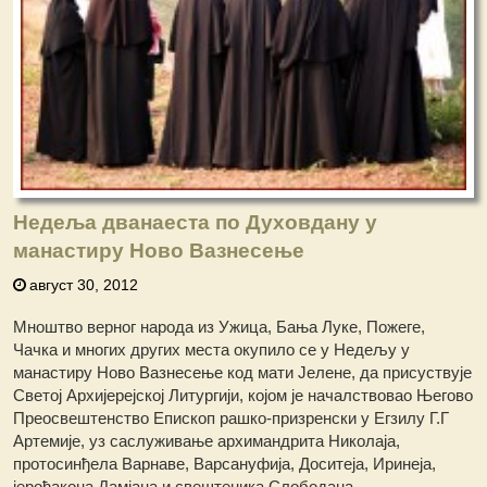
Недеља дванаеста по Духовдану у
манастиру Ново Вазнесење
август 30, 2012
Мноштво верног народа из Ужица, Бања Луке, Пожеге,
Чачка и многих других места окупило се у Недељу у
манастиру Ново Вазнесење код мати Јелене, да присуствује
Светој Архијерејској Литургији, којом је началствовао Његово
Преосвештенство Епископ рашко-призренски у Егзилу Г.Г
Артемије, уз саслуживање архимандрита Николаја,
протосинђела Варнаве, Варсануфија, Доситеја, Иринеја,
јерођакона Дамјана и свештеника Слободана.