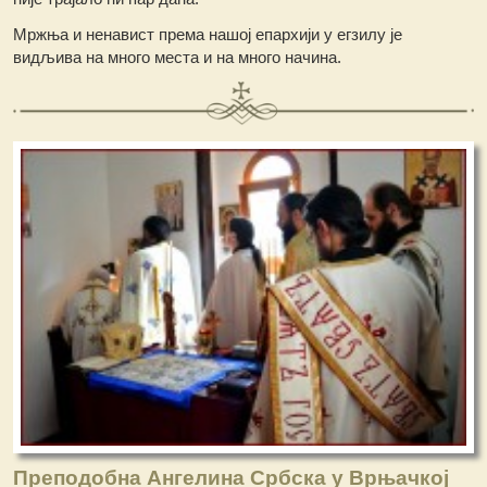
Мржња и ненавист према нашој епархији у егзилу је
видљива на много места и на много начина.
Преподобна Ангелина Србска у Врњачкој