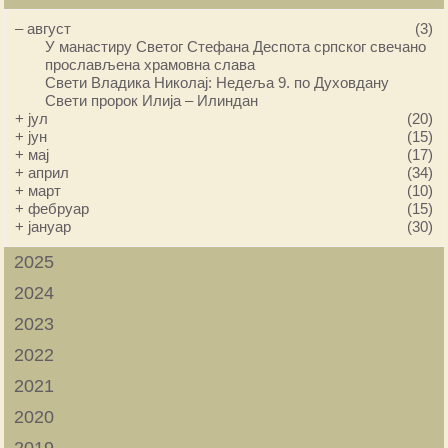
–
август
(3)
У манастиру Светог Стефана Деспота српског свечано
прослављена храмовна слава
Свети Владика Николај: Недеља 9. по Духовдану
Свети пророк Илија – Илиндан
+
јул
(20)
+
јун
(15)
+
мај
(17)
+
април
(34)
+
март
(10)
+
фебруар
(15)
+
јануар
(30)
2025
2024
2023
2022
2021
2020
2019