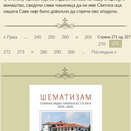
монаштво, сведочи сама чињеница да ни име Светога оца
нашега Саве није било довољно да спречи ово злодело.
« Прва
...
240
250
260
«
269
Страна 271 од 327
271
270
272
273
»
280
290
300
...
Последња »