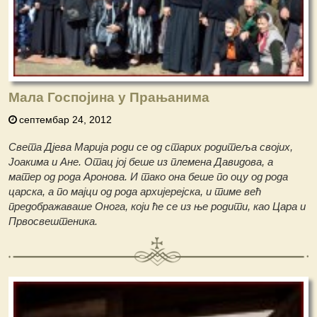
Мала Госпојина у Прањанима
септембар 24, 2012
Света Дјева Марија роди се од старих родитеља својих,
Јоакима и Ане. Отац јој беше из племена Давидова, а
матер од рода Аронова. И тако она беше по оцу од рода
царска, а по мајци од рода архијерејска, и тиме већ
предображаваше Онога, који ће се из ње родити, као Цара и
Првосвештеника.