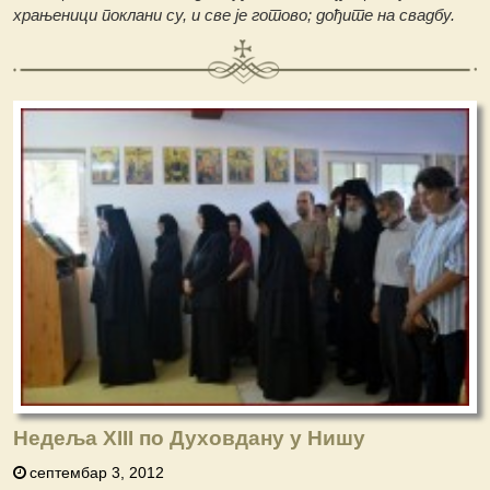
храњеници поклани су, и све је готово; дођите на свадбу.
Недеља XIII по Духовдану у Нишу
септембар 3, 2012