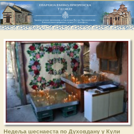
Недеља шеснаеста по Духовдану у Кули