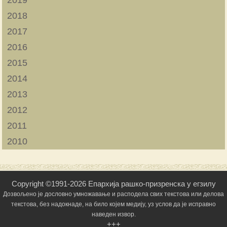
2018
2017
2016
2015
2014
2013
2012
2011
2010
Copyright ©1991-2026 Епархија рашко-призренска у егзилу
Дозвољено је дословно умножавање и расподела свих текстова или делова
текстова, без надокнаде, на било којем медију, уз услов да је исправно
наведен извор.
+++