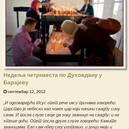
Недеља четрнаеста по Духовдану у
Барајеву
септембар 12, 2012
„И одговарајући Исус опет рече им у причама говорећи:
Царство је небеско као човек цар који начини свадбу сину
свом. И посла слуге своје да зову званице на свадбу; и не
хтеше доћи. Опет посла друге слуге говорећи: Кажите
званицама: Ево сам обед свој уготовио, и јунци моји и