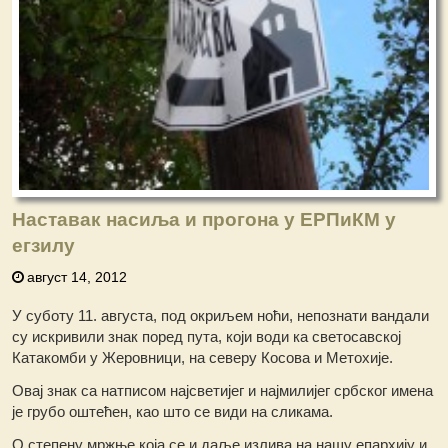
Наставак насиља и прогона у ЕРПиКМ у
егзилу
август 14, 2012
У суботу 11. августа, под окриљем ноћи, непознати вандали
су искривили знак поред пута, који води ка светосавској
Катакомби у Жеровници, на северу Косова и Метохије.
Овај знак са натписом најсветијег и најмилијег србског имена
је грубо оштећен, као што се види на сликама.
О степену мржње која се и даље излива на нашу епархију и