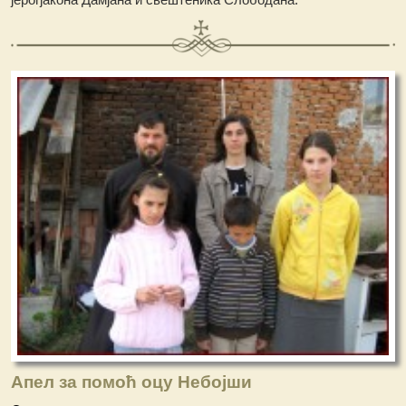
Апел за помоћ оцу Небојши