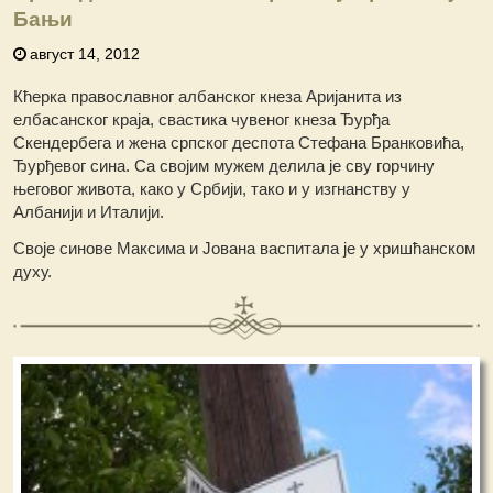
Бањи
август 14, 2012
Кћерка православног албанског кнеза Аријанита из
елбасанског краја, свастика чувеног кнеза Ђурђа
Скендербега и жена српског деспота Стефана Бранковића,
Ђурђевог сина. Са својим мужем делила је сву горчину
његовог живота, како у Србији, тако и у изгнанству у
Албанији и Италији.
Своје синове Максима и Јована васпитала је у хришћанском
духу.