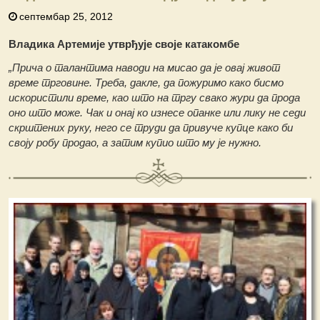
септембар 25, 2012
Владика Артемије утврђује своје катакомбе
„Прича о талантима наводи на мисао да је овај живот
време тргoвине. Треба, дакле, да пожуримо како бисмо
искористили време, као што на тргу свако жури да прода
оно што може. Чак и онај ко изнесе опанке или лику не седи
скрштених руку, него се труди да привуче купце како би
своју робу продао, а затим купио што му је нужно.