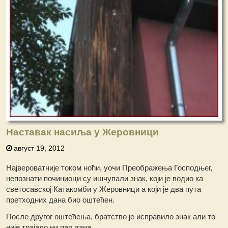
Наставак насиља у Жеровници
август 19, 2012
Највероватније током ноћи, уочи Преображења Господњег,
непознати починиоци су ишчупали знак, који је водио ка
светосавској Катакомби у Жеровници а који је два пута
претходних дана био оштећен.
После другог оштећења, братство је исправило знак али то
није трајало ни пар дана.