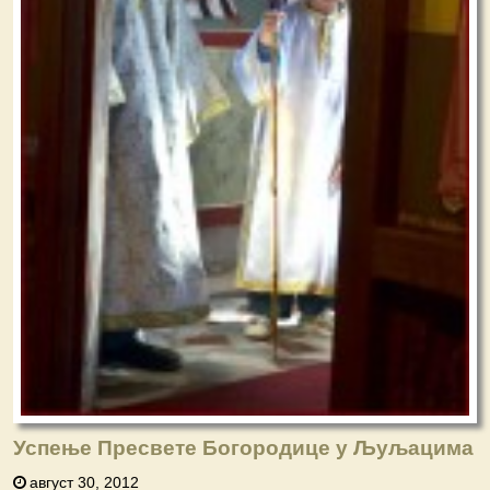
Успење Пресвете Богородице у Љуљацима
август 30, 2012