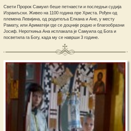
Свети Пророк Самуил беше петнаести и последњи судија
Израиљски. Живео на 1100 година пре Христа. Рођен од
племена Левијина, од родитеља Елкана и Ане, у месту
Рамату, или Ариматеји где се доцније родио и благообразни
Јосиф. Нероткиња Ана исплакала је Самуила од Бога и
посветила га Богу, када му се наврши 3 године.