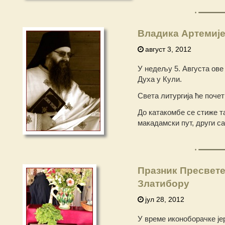
Владика Артемије
август 3, 2012
У недељу 5. Августа ове
Духа у Кули.
Света литургија ће почет
До катакомбе се стиже т
макадамски пут, други са
Празник Пресвете
Златибору
јул 28, 2012
У време иконоборачке јер