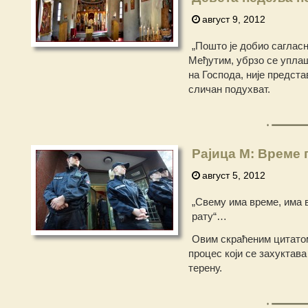
август 9, 2012
„Пошто је добио сагласн
Међутим, убрзо се уплаш
на Господа, није предст
сличан подухват.
Рајица М: Време 
август 5, 2012
„Свему има време, има 
рату“…
Овим скраћеним цитатом
процес који се захуктав
терену.