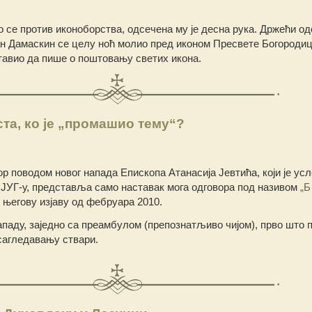
о се против иконоборства, одсечена му је десна рука. Држећи о
ан Дамаскин се целу ноћ молио пред иконом Пресвете Богородиц
ставио да пише о поштовању светих икона.
ста, ко је „промашио тему“?
вор поводом новог напада Епископа Атанасија Јевтића, који је ус
ЈУГ-у, представља само наставак мога одговора под називом
„Б
у његову изјаву од фебруара 2010.
паду, заједно са преамбулом (препознатљиво чијом), прво што п
 сагледавању ствари.