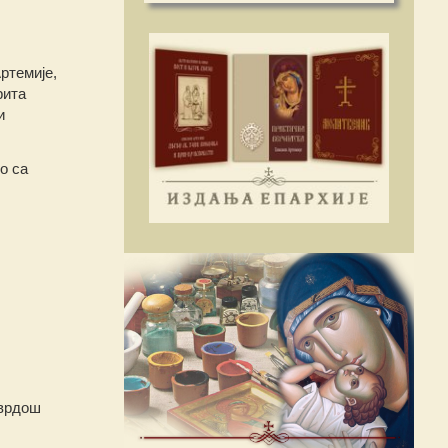
ртемије,
рита
и
о са
Тврдош