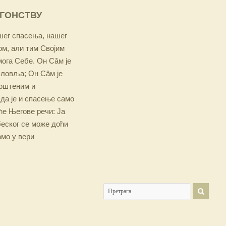
ОГОНСТВУ
ашег спасења, нашег
м, али тим Својим
мога Себе. Он Сâм је
словља; Он Сâм је
крштеним и
 да је и спасење само
е Његове речи: Ја
беског се може доћи
амо у вери