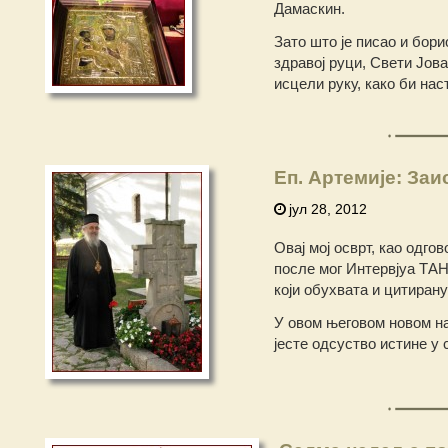
Дамаскин.
Зато што је писао и бори
здравој руци, Свети Јов
исцели руку, како би на
Еп. Артемије: Заи
јул 28, 2012
Овај мој осврт, као одго
после мог Интервјуа ТАН
који обухвата и цитиран
У овом његовом новом на
јесте одсуство истине у