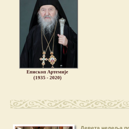
Епископ Артемије
(1935 - 2020)
Девета недеља п