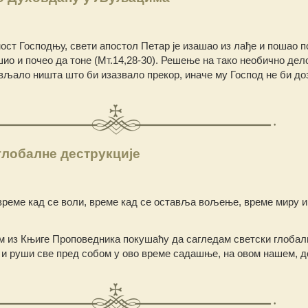
ост Господњу, свети апостол Петар је изашао из лађе и пошао п
ио и почео да тоне (Мт.14,28-30). Решење на тако необично дело
ављало ништа што би изазвало прекор, иначе му Господ не би д
глобалне деструкције
време кад се воли, време кад се оставља вољење, време миру и
 из Књиге Проповедника покушаћу да сагледам светски глобал
а и руши све пред собом у ово време садашње, на овом нашем, 