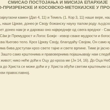
СМИСАО ПОСТОЈАЊА И МИСИЈА ЕПАРХИЈЕ
-ПРИЗРЕНСКЕ И КОСОВСКО-МЕТОХИЈСКЕ У ПР
ајеугаони камен (Дап 4, 11) и Темељ (1. Кор 3, 11) наше вере, н
 наше Цркве, донео је Своју божанску науку палом роду људско
ет донео нам је и даровао оно највредније од свега вредног - Са
Сâм је Премудрост и Логос Божји - извор сваке мудрости и бого
ква Његово тело. Кроз Цркву Своју, благодаћу Својом, Он само 
а бива доступан кроз свете тајне и свете врлине. Тиме је јасно
 Зашто само крштенима и правовернима појашњавају нам следећ
 живот; нико неће доћи к Оцу до кроза ме (Јн 14, 16). До Оца Не
 а до Христа се може доћи и у Христа обући светим крштењем с
кви православној.