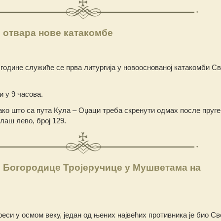
 отвара нове катакомбе
 године служиће се прва литургија у новооснованој катакомби Св
и у 9 часова.
ако што са пута Кула – Оџаци треба скренути одмах после пруге
лаш лево, број 129.
 Богородице Тројеручице у Мушветама на
еси у осмом веку, један од њених највећих противника је био Св