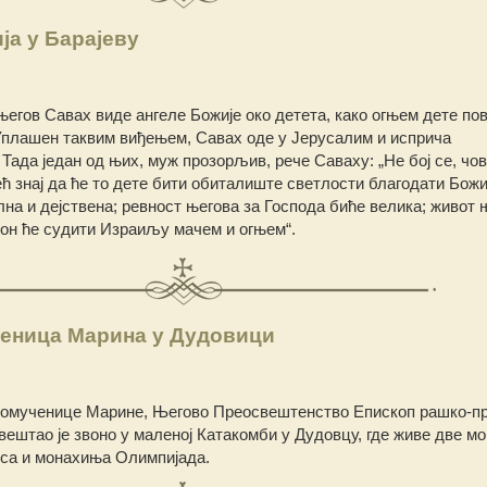
ја у Барајеву
његов Савах виде ангеле Божије око детета, како огњем дете пов
 Уплашен таквим виђењем, Савах оде у Јерусалим и исприча
ада један од њих, муж прозорљив, рече Саваху: „Не бој се, чов
ћ знај да ће то дете бити обиталиште светлости благодати Божи
лна и дејствена; ревност његова за Господа биће велика; живот 
и он ће судити Израиљу мачем и огњем“.
еница Марина у Дудовици
комученице Марине, Његово Преосвештенство Епископ рашко-п
свештао је звоно у маленој Катакомби у Дудовцу, где живе две м
туса и монахиња Олимпијада.