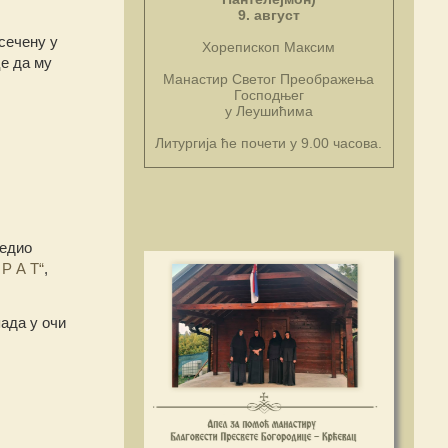
9. август
дсечену у
Хорепископ Максим
е да му
Манастир Светог Преображења
Господњег
у Леушићима
Литургија ће почети у 9.00 часова.
ледио
 Р А Т“
,
ада у очи