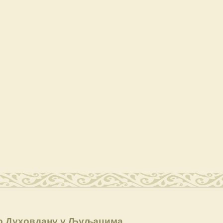
о Духовдану у Љуљацима