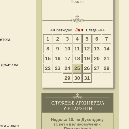
Пролог
Јул
<<Претходни
Следећи>>
1
2
3
4
5
6
7
етога
8
9
10
11
12
13
14
15
16
17
18
19
20
21
 десно на
22
23
24
25
26
27
28
29
30
31
Недеља 10. по Духовдану
(Свети великомученик
ети Јован
Пантелејмон)