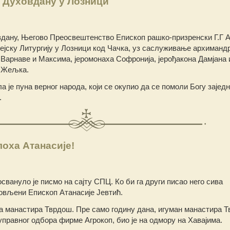
 Духовдану у Лозници
ану, Његово Преосвештенство Епископ рашко-призренски Г.Г А
рејску Литургију у Лозници код Чачка, уз саслуживање архиманд
 Варнаве и Максима, јеромонаха Софронија, јерођакона Дамјана 
а Жељка.
 је пуна верног народа, који се окупио да се помоли Богу заједн
.
лоха Атанасије!
вануло је писмо на сајту СПЦ. Ко би га други писао него сива
овљени Епископ Атанасије Јевтић.
а манастира Тврдош. Пре само годину дана, игуман манастира 
правног одбора фирме Агрокоп, био је на одмору на Хавајима.