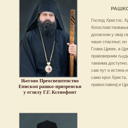
РАШКО
Господ Христос, Кр
богословствовања,
доласком у овај св
наше спасење; он 
Глава Цркве, а Цр
правоверним људим
таквима доступно.
сам пут и истина и
само кроз Христа,
Његово Преосвештенство
православној и Цр
Епископ рашко-призренски
у егзилу Г.Г. Ксенофонт