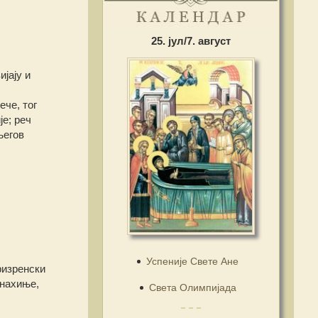
25. јул/7. август
ијају и
ече, тог
је; реч
његов
Успеније Свете Ане
ризренски
онахиње,
Света Олимпијада