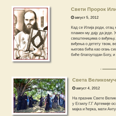
Свети Пророк Или
август 5, 2012
Кад се Илија роди, отац 
пламен му дају да једе.
свештеницима о виђењу. Т
виђења о детету твом, ве
његова бића као огањ си
биће благоугодан Богу, 
Света Великомуч
август 4, 2012
На празник Свете Вели
у Егзилу Г.Г Артемије о
мајка и ћерка, мати Ан