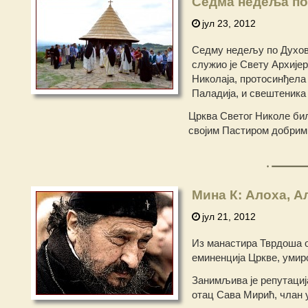
Седма недеља по
јул 23, 2012
Седму недељу по Духовд
служио је Свету Архије
Николаја, протосинђела
Паладија, и свештеник
Црква Светог Николе била
својим Пастиром добрим
Мина К: Алоха, А
јул 21, 2012
Из манастира Тврдоша ос
еминенција Цркве, умир
Занимљива је репутациј
отац Сава Мирић, члан у