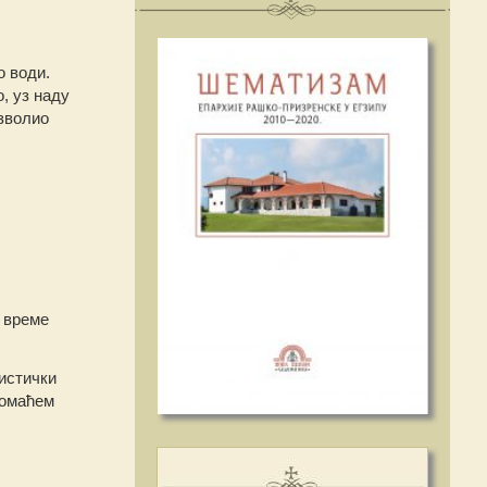
о води.
, уз наду
озволио
 време
истички
домаћем