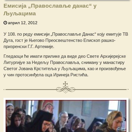
Емисија „Православље данас“ у
Љуљацима
април 12, 2012
У 108. по реду емисији „Православље Данас“ коју емитује ТВ
Дуга, гост је Његово Преосвештенство Епископ рашко-
призренски Г.Г. Артемије.
Гледаоци ће имати прилике да виде део Свете Архијерејске
Литургијуе за Недељу Православља, сниману у манастиру
Светог Јована Крститеља у Љуљацима, као и произвођење
у чин протосинђела оца Иринеја Ристића.