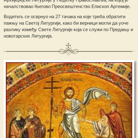
началствовао Његово Преосвештенство Епископ Артемије.
Водитељ се осврнуо на 27 тачака на које треба обратити
пажњу на Светој Литургији, како би верници могли да уоче
разлику између Свете Литургије која се служи по Предању и
новотарских Литургија.