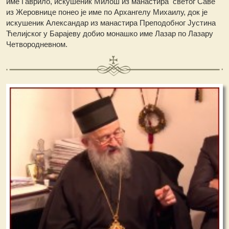
име Гаврило, искушеник Милош из манастира светог Саве
из Жеровнице понео је име по Архангелу Михаилу, док је
искушеник Александар из манастира Преподобног Јустина
Ћелијског у Барајеву добио монашко име Лазар по Лазару
Четвородневном.