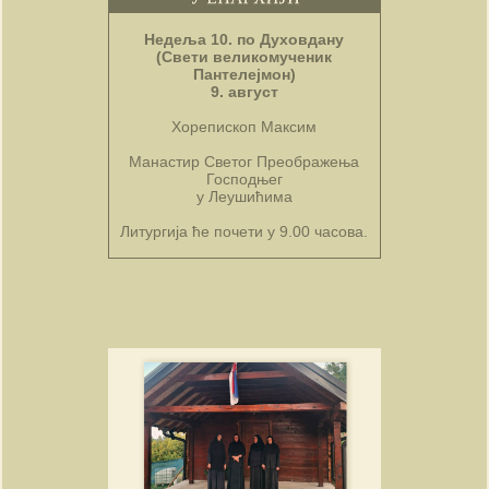
Недеља 10. по Духовдану
(Свети великомученик
Пантелејмон)
9. август
Хорепископ Максим
Манастир Светог Преображења
Господњег
у Леушићима
Литургија ће почети у 9.00 часова.