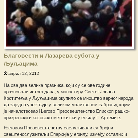
Благовести и Лазарева субота у
Љуљацима
април 12, 2012
На ова два велика празника, који су се ове године
празновали истога дана, у манастиру Светог Јована
Крститеља у Љуљацима окупило се мноштво верног народа
да заједно учествује у великом молитвеном сабрању, којим
је началствовао Његово Преосвештенство Епископ рашко-
призренски и косовско-метохијски у егзилу Г. Артемије.
Његовом Преосвештенству саслуживали су бројни
свештенослужитељи Епархије у егзилу, између осталих и