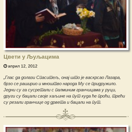
Цвети у Љуљацима
април 12, 2012
„Глас да долази Спаситељ, онај што је васкрсао Лазара,
брзо се раширио и мноштво народа Му се придружило.
Једни су га сусретали с палминим гранчицама у руци,
други су бацали своје хаљине на пут куда ће проћи, трећи
су резали гранчице од дрвета и бацали на пут.