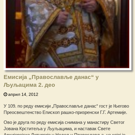
Емисија „Православље данас“ у
Љуљацима 2. део
април 14, 2012
У 109. по реду емисији „Православље данас“ гост је Његово
Преосвештенство Епископ рашко-призренски Г.Г. Артемије.
Ово је друга по реду емисија снимана у манастиру Светог
Јована Крститеља у Љуљацима, и наставак Свете
Архијерејске Литургије у Недељу Православља, на којој је