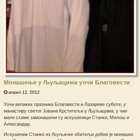
Монашење у Љуљацима уочи Благовести
април 12, 2012
Уочи великих празника Благовести и Лазареве суботе, у
манастиру светог Јована Крститеља у Љуљацима, у чин
мале схиме замонашени су искушеници Станко, Милош и
Александар.
Искушеник Станко из Љуљачке обитељи добио је монашко