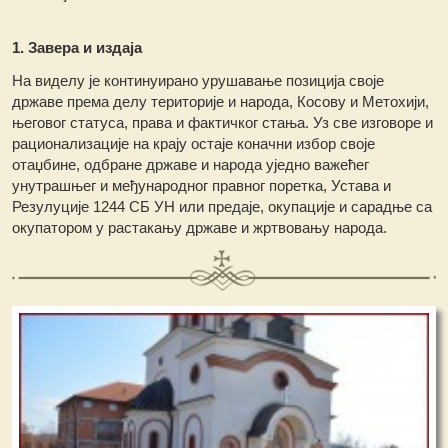
1. Завера и издаја
На виделу је континуирано урушавање позиција своје
државе према делу територије и народа, Косову и Метохији,
његовог статуса, права и фактичког стања. Уз све изговоре и
рационализације на крају остаје коначни избор своје
отаџбине, одбране државе и народа уједно важећег
унутрашњег и међународног правног поретка, Устава и
Резулуције 1244 СБ УН или предаје, окупације и сарадње са
окупатором у растакању државе и жртвовању народа.