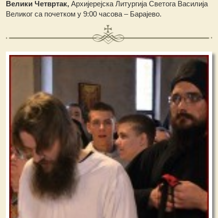
Велики Четвртак,
Архијерејска Литургија Светога Василија
Великог са почетком у 9:00 часова – Барајево.