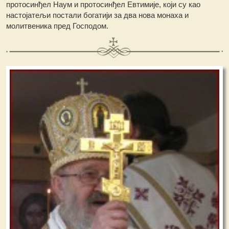
протосинђел Наум и протосинђел Евтимије, који су као
настојатељи постали богатији за два нова монаха и
молитвеника пред Господом.