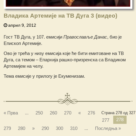
Владика Артемије на ТВ Дуга 3 (видео)
април 9, 2012
Гост ТВ Дуга, у 107. емисији
Православље Данас
, био је
Епископ Артемије.
Ово је трећа у низу емисија које ће бити емитоване на ТВ
Дуга, са темом – Епархија рашко-призренска са Владиком
Артемијем на челу.
Тема емисије у прилогу је Екуменизам.
« Прва
...
250
260
270
«
276
Страна 278 од 327
278
277
279
280
»
290
300
310
...
Последња »