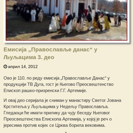
Емисија „Православље данас“ у
Љуљацима 3. део
април 14, 2012
Ово је 110. по реду емисија „Православље Данас“ у
продукцији ТВ Дуга, гост је Његово Преосвештенство
Епископ рашко-призренски Г.Г. Артемије.
И овај део серијала је сниман у манастиру Светог Јована
Крститеља у Љуљацима у Недељу Православља.
Гледаоци ће имати прилику да чују беседу Његовог
Преосвештенства Епископа Артемија, у којој је реч о
јересима против којих се Црква борила вековима.