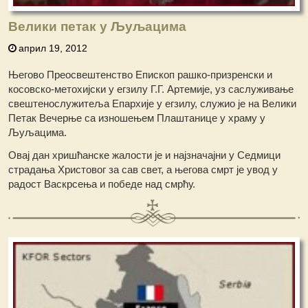
Велики петак у Љуљацима
април 19, 2012
Његово Преосвештенство Епископ рашко-призренски и
косовско-метохијски у егзилу Г.Г. Артемије, уз саслуживање
свештенослужитеља Епархије у егзилу, служио је на Велики
Петак Вечерње са изношењем Плаштанице у храму у
Љуљацима.
Овај дан хришћанске жалости је и најзначајни у Седмици
страдања Христовог за сав свет, а његова смрт је увод у
радост Васкрсења и победе над смрћу.