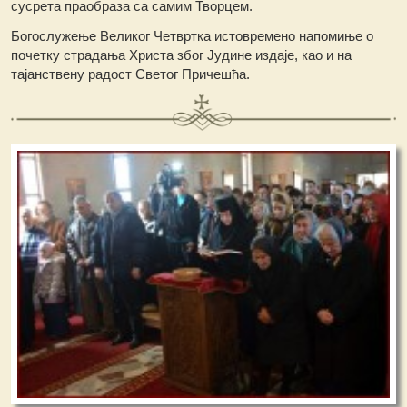
сусрета праобраза са самим Творцем.
Богослужење Великог Четвртка истовремено напомиње о
почетку страдања Христа због Јудине издаје, као и на
тајанствену радост Светог Причешћа.