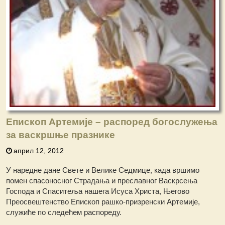
Епископ Артемије – распоред богослужења
за васкршње празнике
април 12, 2012
У наредне дане Свете и Велике Седмице, када вршимо
помен спасоносног Страдања и преславног Васкрсења
Господа и Спаситеља нашега Исуса Христа, Његово
Преосвештенство Епископ рашко-призренски Артемије,
служиће по следећем распореду.