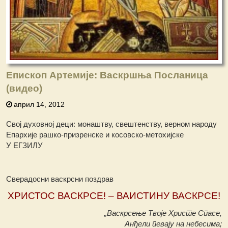
Епископ Артемије: Васкршња Посланица
(видео)
април 14, 2012
Свој духовној деци: монаштву, свештенству, верном народу
Епархије рашко-призренске и косовско-метохијске
У ЕГЗИЛУ
Сверадосни васкрсни поздрав
ХРИСТОС ВАСКРСЕ! – ВАИСТИНУ ВАСКРСЕ!
„Васкрсење Твоје Христе Спасе,
Анђели певају на небесима;