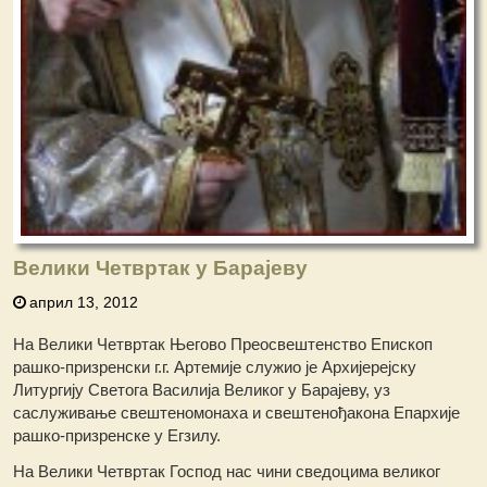
Велики Четвртак у Барајеву
април 13, 2012
На Велики Четвртак Његово Преосвештенство Епископ
рашко-призренски г.г. Артемије служио је Архијерејску
Литургију Светога Василија Великог у Барајеву, уз
саслуживање свештеномонаха и свештенођакона Епархије
рашко-призренске у Егзилу.
На Велики Четвртак Господ нас чини сведоцима великог