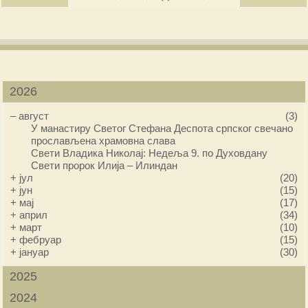
2026
–
август
(3)
У манастиру Светог Стефана Деспота српског свечано
прослављена храмовна слава
Свети Владика Николај: Недеља 9. по Духовдану
Свети пророк Илија – Илиндан
+
јул
(20)
+
јун
(15)
+
мај
(17)
+
април
(34)
+
март
(10)
+
фебруар
(15)
+
јануар
(30)
2025
2024