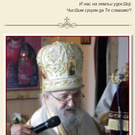
И нас на земљи удостој:
Чистим срцем да Те славимо“!