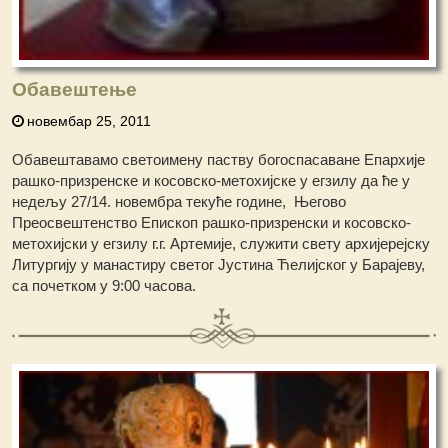
Обавештење
новембар 25, 2011
Обавештавамо светоимену паству богоспасаване Епархије
рашко-призренске и косовско-метохијске у егзилу да ће у
недељу 27/14. новембра текуће године, Његово
Преосвештенство Eпископ рашко-призренски и косовско-
метохијски у егзилу г.г. Артемије, служити свету архијерејску
Литургију у манастиру светог Јустина Ћелијског у Барајеву,
са почетком у 9:00 часова.