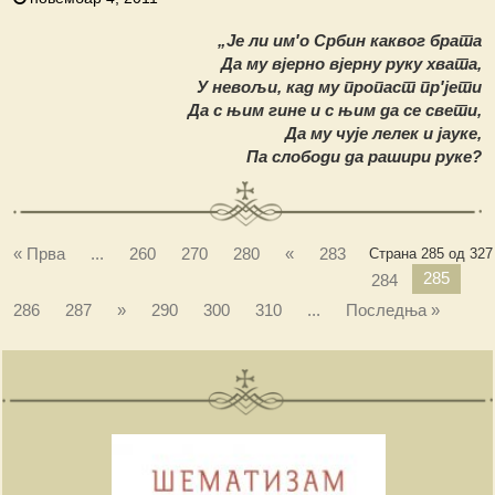
„Је ли им′о Србин каквог брата
Да му вјерно вјерну руку хвата,
У невољи, кад му пропаст пр′јети
Да с њим гине и с њим да се свети,
Да му чује лелек и јауке,
Па слободи да рашири руке?
« Прва
...
260
270
280
«
283
Страна 285 од 327
285
284
286
287
»
290
300
310
...
Последња »