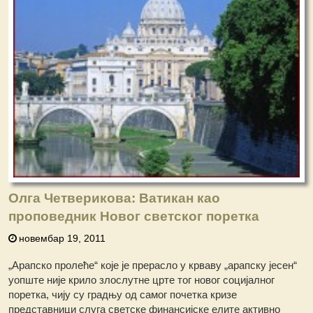
Олга Четверикова: Ватикан као
проповедник Новог светског поретка
новембар 19, 2011
„Арапско пролеће“ које је прерасло у крваву „арапску јесен“
уопште није крило злослутне црте тог новог социјалног
поретка, чију су градњу од самог почетка кризе
представници слуга светске финансијске елите активно