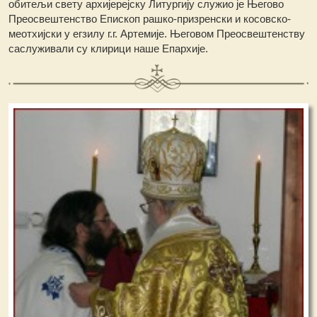
обитељи свету архијерејску Литургију служио је Његово
Преосвештенство Епископ рашко-призренски и косовско-
меотхијски у егзилу г.г. Артемије. Његовом Преосвештенству
саслуживали су клирици наше Епархије.