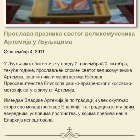
Прослава празника светог великомученика
Артемија у Љуљацима
новембар 4, 2011
У Љуљачкој обитељи је у среду 2. новембра/20. октобра,
текуће године, прослављен спомен светог великомученика
Артемија, заштитника и молитвеника Његовог
Преосвештенства Епископа рашко-призренског и косовско-
метохијског у егзилу г.г. Артемија.
Имендан Владике Артемија је по традицији увек окупљао
скоро сво монаштво наше Епархије, та традиција је и у овим,
ванредним, условима прогонства, у којима пребива наша
Епархија испоштована.