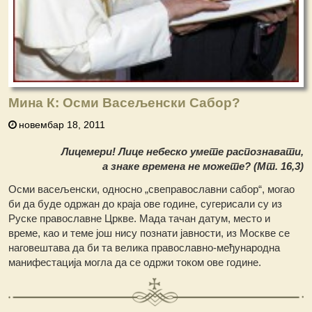
Мина К: Осми Васељенски Сабор?
новембар 18, 2011
Лицемери! Лице небеско умете распознавати,
а знаке времена не можете? (Мт. 16,3)
Осми васељенски, односно „свеправославни сабор“, могао
би да буде одржан до краја ове године, сугерисали су из
Руске православне Цркве. Мада тачан датум, место и
време, као и теме још нису познати јавности, из Москве се
наговештава да би та велика православно-међународна
манифестација могла да се одржи током ове године.