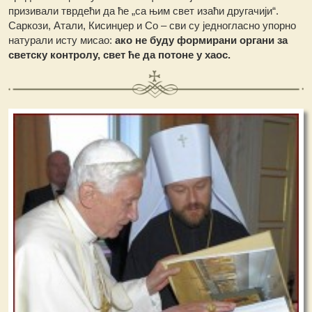
призивали тврдећи да ће „са њим свет изаћи другачији“.
Саркози, Атали, Кисинџер и Со – сви су једногласно упорно
натурали исту мисао:
ако не буду формирани органи за
светску контролу, свет ће да потоне у хаос.