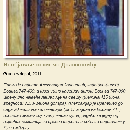
Необјављено писмо Драшковићу
новембар 4, 2011
Писмо је написао Александар Јовановић, капетан-пилот
Боинга 747-400, а тренутно капетан-пилот Боинга 747-800
тренутно највеће летелице на свету (тежина 415 тона,
вредност 315 милиона долара). Александар је прелетео до
сада 20 милиона километара (за 17 година на Боингу 747)
иобишао земаљску куглу много пута, радећи за једну од
највећих компанија за превоз терета и роба са седиштем у
Луксембургу.