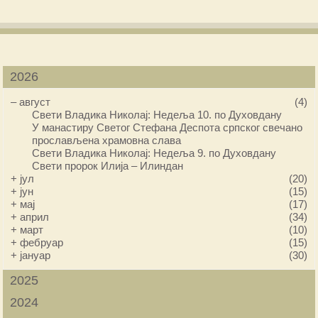
2026
–
август
(4)
Свети Владика Николај: Недеља 10. по Духовдану
У манастиру Светог Стефана Деспота српског свечано
прослављена храмовна слава
Свети Владика Николај: Недеља 9. по Духовдану
Свети пророк Илија – Илиндан
+
јул
(20)
+
јун
(15)
+
мај
(17)
+
април
(34)
+
март
(10)
+
фебруар
(15)
+
јануар
(30)
2025
2024