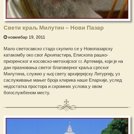
Свети краљ Милутин – Нови Пазар
новембар 19, 2011
Мало светосавско стадо скупило се у Новопазарску
катакомбу око свог Aрхипастира, Eпископа рашко-
призренског и косовско-метохијског г.г. Артемија, који је на
дан празновања светог благоверног краља српског
Милутина, служио у њој свету архијерејску Литургију, уз
саслуживање мањег броја клирика наше Епархије, услед
недостатка простора и скромних услова у овом
богослужбеном месту.