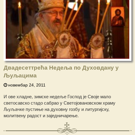
Двадесеттрећа Недеља по Духовдану у
Љуљацима
новембар 24, 2011
И ове хладне, зимске недеље Господ је Своје мало
светосавско стадо сабрао у Светојовановском храму
Љуљачке пустиње на духовну гозбу и литургијску,
молитвену радост и заједничарење.