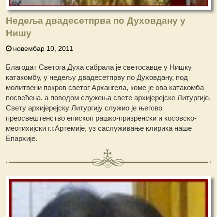
Недеља двадесетпрва по Духовдану у
Нишу
новембар 10, 2011
Благодат Светога Духа сабрала је светосавце у Нишку
катакомбу, у недељу двадесетпрву по Духовдану, под
молитвени покров светог Архангела, коме је ова катакомба
посвећена, а поводом служења свете архијерејске Литургије.
Свету архијерејску Литургију служио је његово
преосвештенство епископ рашко-призренски и косовско-
меотихијски г.г.Артемије, уз саслуживање клирика наше
Епархије.