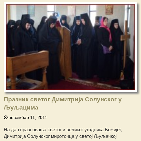
Празник светог Димитрија Солунског у
Љуљацима
новембар 11, 2011
На дан празновања светог и великог угодника Божијег,
Димитрија Солунског мироточца у светој Љуљачкој