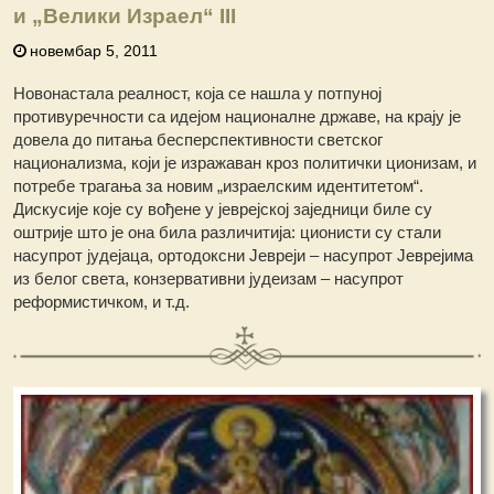
и „Велики Израел“ III
новембар 5, 2011
Новонастала реалност, која се нашла у потпуној
противуречности са идејом националне државе, на крају је
довела до питања бесперспективности светског
национализма, који је изражаван кроз политички ционизам, и
потребе трагања за новим „израелским идентитетом“.
Дискусије које су вођене у јеврејској заједници биле су
оштрије што је она била различитија: ционисти су стали
насупрот јудејаца, ортодоксни Јевреји – насупрот Јеврејима
из белог света, конзервативни јудеизам – насупрот
реформистичком, и т.д.