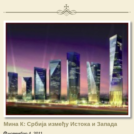
Мина К: Србија између Истока и Запада
новембар 4, 2011