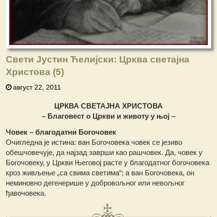
Свети Јустин Ћелијски: Црква светајна
Христова (5)
август 22, 2011
ЦРКВА СВЕТАЈНА ХРИСТОВА
– Благовест о Цркви и животу у њој –
Човек – благодатни Богочовек
Очигледна је истина: ван Богочовека човек се језиво
обешчовечује, да најзад заврши као рашчовек. Да, човек у
Богочовеку, у Цркви Његовој расте у благодатног богочовека
кроз живљење „са свима светима“; а ван Богочовека, он
неминовно дегенерише у добровољног или невољног
ђавочовека.