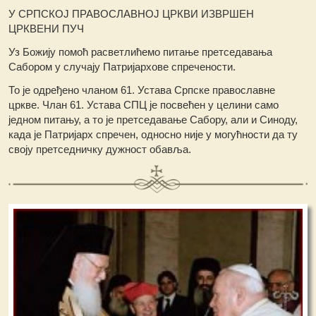
У СРПСКОЈ ПРАВОСЛАВНОЈ ЦРКВИ ИЗВРШЕН
ЦРКВЕНИ ПУЧ
Уз Божију помоћ расветлићемо питање претседавања
Сабором у случају Патријархове спречености.
То је одређено чланом 61. Устава Српске православне
цркве. Члан 61. Устава СПЦ је посвећен у целини само
једном питању, а то је претседавање Сабору, али и Синоду,
када је Патријарх спречен, односно није у могућности да ту
своју претседничку дужност обавља.