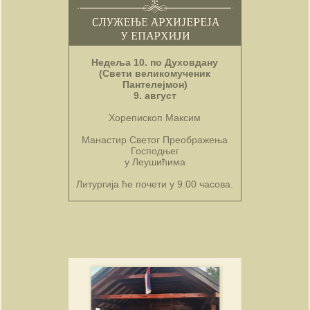
Недеља 10. по Духовдану
(Свети великомученик
Пантелејмон)
9. август
Хорепископ Максим
Манастир Светог Преображења
Господњег
у Леушићима
Литургија ће почети у 9.00 часова.