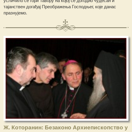
усличило се гори Тавору на којој се догодио чудесан и
тајанствен догађај Преображења Господњег, које данас
празнујемо.
Ж. Которанин: Безаконо Архиепископство у