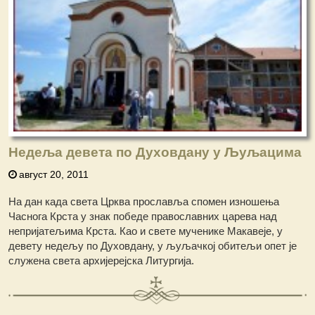
Недеља девета по Духовдану у Љуљацима
август 20, 2011
На дан када света Црква прославља спомен изношења
Часнога Крста у знак победе православних царева над
непријатељима Крста. Као и свете мученике Макавеје, у
девету недељу по Духовдану, у љуљачкој обитељи опет је
служена света архијерејска Литургија.