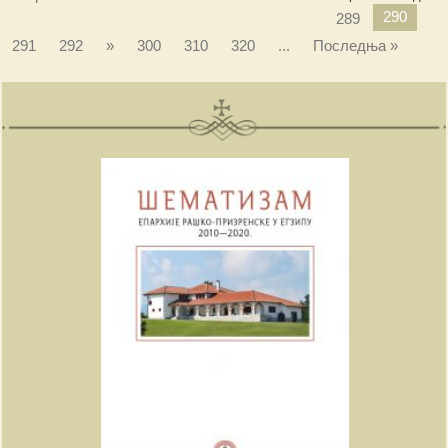
290
289
291
292
»
300
310
320
...
Последња »