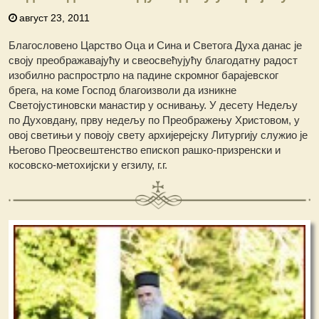
август 23, 2011
Благословено Царство Оца и Сина и Светога Духа данас је
своју преображавајућу и свеосвећујућу благодатну радост
изобилно распрострло на падинe скромног барајевског
брега, на коме Господ благоизволи да изникне
Светојустиновски манастир у оснивању. У десету Недељу
по Духовдану, прву недељу по Преображењу Христовом, у
овој светињи у повоју свету архијерејску Литургију служио је
Његово Преосвештенство епископ рашко-призренски и
косовско-метохијски у егзилу, г.г.