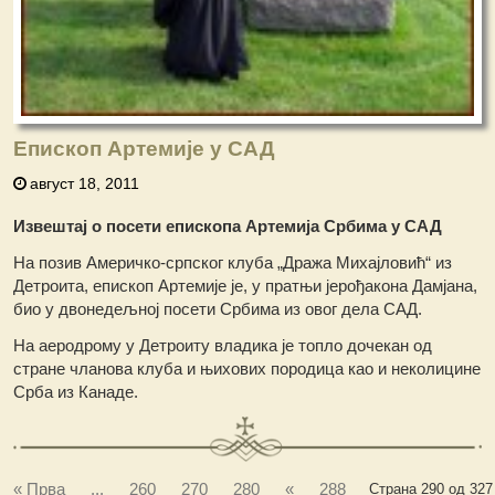
Eпископ Артемије у САД
август 18, 2011
Извештај о посети епископа Артемија Србима у САД
На позив Америчко-српског клуба „Дража Михајловић“ из
Детроита, епископ Артемије је, у пратњи јерођакона Дамјана,
био у двонедељној посети Србима из овог дела САД.
На аеродрому у Детроиту владика је топло дочекан од
стране чланова клуба и њихових породица као и неколицине
Срба из Канаде.
« Прва
...
260
270
280
«
288
Страна 290 од 327