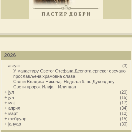
2026
–
август
(3)
У манастиру Светог Стефана Деспота српског свечано
прослављена храмовна слава
Свети Владика Николај: Недеља 9. по Духовдану
Свети пророк Илија – Илиндан
+
јул
(20)
+
јун
(15)
+
мај
(17)
+
април
(34)
+
март
(10)
+
фебруар
(15)
+
јануар
(30)