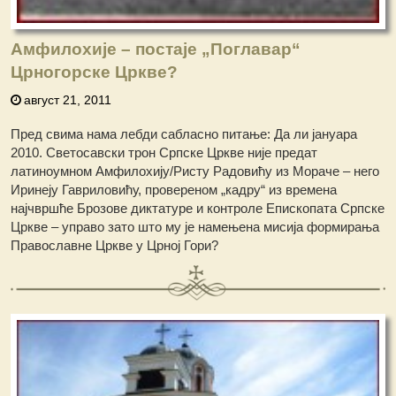
Амфилохије – постаје „Поглавар“
Црногорске Цркве?
август 21, 2011
Пред свима нама лебди сабласно питање: Да ли јануара
2010. Светосавски трон Српске Цркве није предат
латиноумном Амфилохију/Ристу Радовићу из Мораче – него
Иринеју Гавриловићу, провереном „кадру“ из времена
најчвршће Брозове диктатуре и контроле Епископата Српске
Цркве – управо зато што му је намењена мисија формирања
Православне Цркве у Црној Гори?