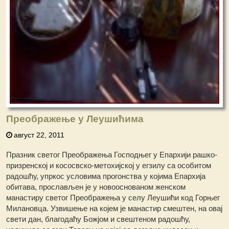
Преображење у Леушићима
август 22, 2011
Празник светог Преображења Господњег у Епархији рашко-
призренској и кососвско-метохијској у егзилу са особитом
радoшћу, упркос условима прогонства у којима Епархија
обитава, прослављен је у новооснованом женском
манастиру светог Преображења у селу Леушићи код Горњег
Милановца. Узвишење на којем је манастир смештен, на овај
свети дан, благодаћу Божјом и свештеном радошћу,