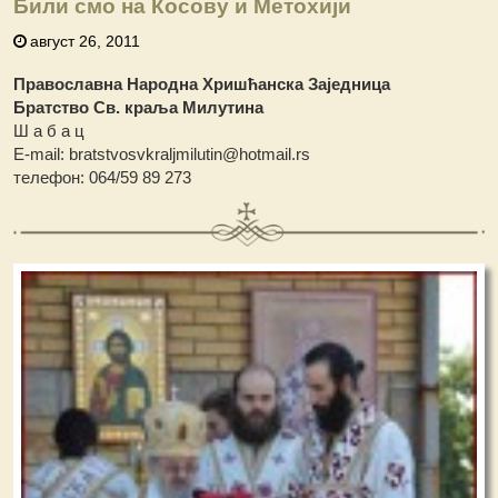
Били смо на Косову и Метохији
август 26, 2011
Православна Народна Хришћанска Заједница
Братство Св. краља Милутина
Ш а б а ц
Е-mail: bratstvosvkraljmilutin@hotmail.rs
телефон: 064/59 89 273