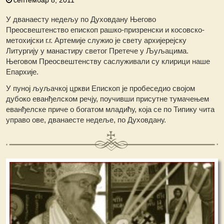
У дванаесту недељу по Духовдану Његово
Преосвештенство епископ рашко-призренски и косовско-
метохијски г.г. Артемије служио је свету архијерејску
Литургију у манастиру светог Претече у Љуљацима.
Његовом Преосвештенству саслуживали су клирици наше
Епархије.
У пуној љуљачкој цркви Епископ је пробеседио својом
дубоко еванђелском речју, поучивши присутне тумачењем
еванђелске приче о богатом младићу, која се по Типику чита
управо ове, дванаесте недеље, по Духовдану.