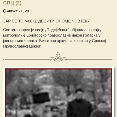
СПЦ (2)
август 21, 2011
ЗАР СЕ ТО МОЖЕ ДЕСИТИ ОНОМЕ ЧОВЈЕКУ
Светигорапрес је своје „Подсјећање“ објавила на сајту
митрополије црногорско православне након изласка у
јавност мог чланка „Безаконо архиепископство у Српској
Православној Цркви“.