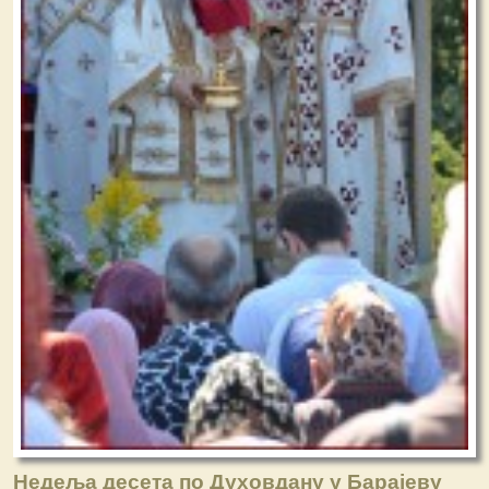
Недеља десета по Духовдану у Барајеву