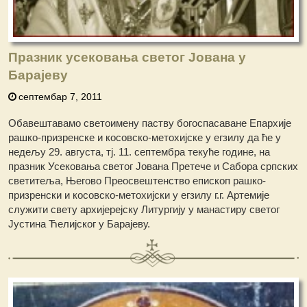
Празник усековања светог Јована у
Барајеву
септембар 7, 2011
Обавештавамо светоимену паству богоспасаване Епархије
рашко-призренске и косовско-метохијске у егзилу да ће у
недељу 29. августа, тј. 11. септембра текуће године, на
празник Усековања светог Јована Претече и Сабора српских
светитеља, Његово Преосвештенство епископ рашко-
призренски и косовско-метохијски у егзилу г.г. Артемије
служити свету архијерејску Литургију у манастиру светог
Јустина Ћелијског у Барајеву.