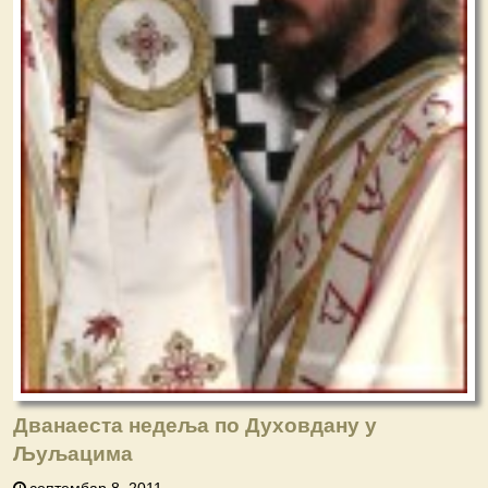
Дванаеста недеља по Духовдану у
Љуљацима
септембар 8, 2011