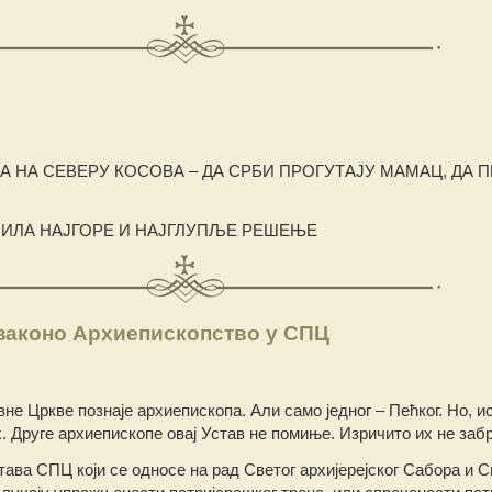
А НА СЕВЕРУ КОСОВА – ДА СРБИ ПРОГУТАЈУ МАМАЦ, ДА 
БИЛА НАЈГОРЕ И НАЈГЛУПЉЕ РЕШЕЊЕ
езаконо Архиепископство у СПЦ
е Цркве познаје архиепископа. Али само једног – Пећког. Но, ис
. Друге архиепископе овај Устав не помиње. Изричито их не заб
тава СПЦ који се односе на рад Светог архијерејског Сабора и С