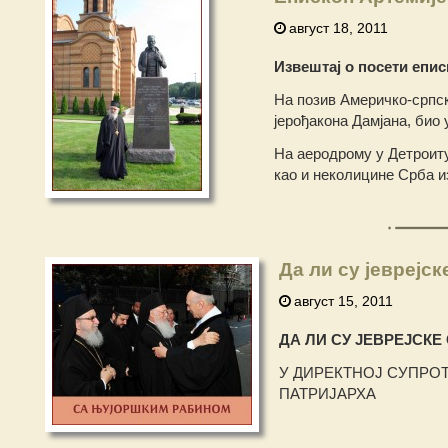
август 18, 2011
Извештај о посети епи
На позив Америчко-српск
јерођакона Дамјана, био
На аеродрому у Детроиту
као и неколицине Срба и
Да ли су јеврејс
август 15, 2011
ДА ЛИ СУ ЈЕВРЕЈСК
У ДИРЕКТНОЈ СУПРО
ПАТРИЈАРХА