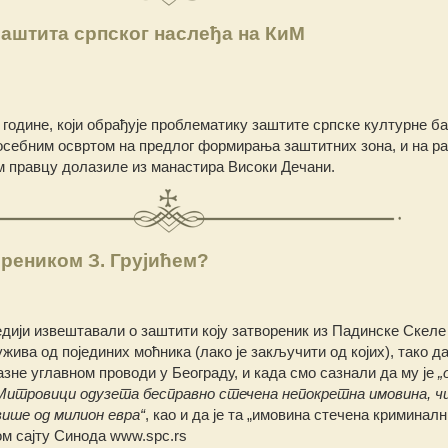
аштита српског наслеђа на КиМ
 године, који обрађује проблематику заштите српске културне б
посебним освртом на предлог формирања заштитних зона, и на р
ом правцу долазиле из манастира Високи Дечани.
ореником З. Грујићем?
едији извештавали о заштити коју затвореник из Падинске Скел
жива од појединих моћника (лако је закључити од којих), тако д
зне углавном проводи у Београду, и када смо сазнали да му је
„
 Митровици одузета бесправно стечена непокретна имовина, чи
више од милион евра“
, као и да је та „имовина стечена криминал
м сајту Синода www.spc.rs