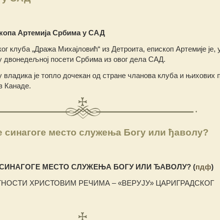
скопа Артемија Србима у САД
ог клуба „Дража Михајловић“ из Детроита, епископ Артемије је, 
 у двонедељној посети Србима из овог дела САД.
 владика је топло дочекан од стране чланова клуба и њихових
з Канаде.
ке синагоге место служења Богу или ђаволу?
Е СИНАГОГЕ МЕСТО СЛУЖЕЊА БОГУ ИЛИ ЂАВОЛУ? (
пдф
)
ТНОСТИ ХРИСТОВИМ РЕЧИМА – «ВЕРУЈУ» ЦАРИГРАДСКОГ