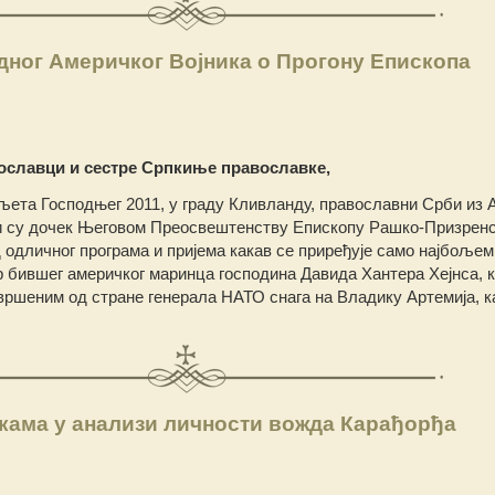
дног Америчког Војника о Прогону Епископа
ославци и сестре Српкиње православке,
 љета Господњег 2011, у граду Кливланду, православни Срби из
и су дочек Његовом Преосвештенству Епископу Рашко-Призрен
д одличног програма и пријема какав се приређује само најбоље
р бившег америчког маринца господина Давида Хантера Хејнса, ко
вршеним од стране генерала НАТО снага на Владику Артемија, ка
ама у анализи личности вожда Карађорђа