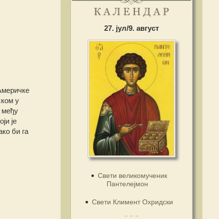
27. јул/9. август
 Америчке
ском у
м међу
ји је
ко би га
Свети великомученик
Пантелејмон
Свети Климент Охридски