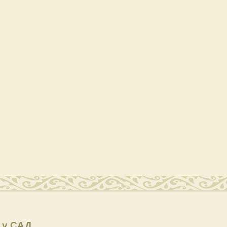
 у САД