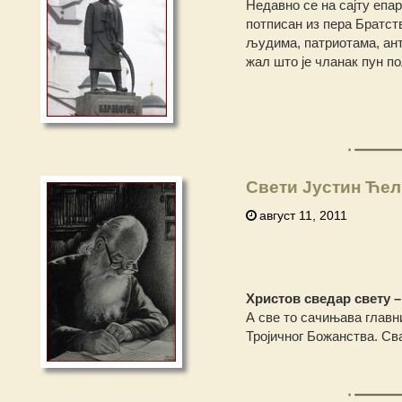
Недавно се на сајту епа
потписан из пера Братс
људима, патриотама, ант
жал што је чланак пун п
Свети Јустин Ћели
август 11, 2011
Христов сведар свету 
А све то сачињава главни
Тројичног Божанства. Св