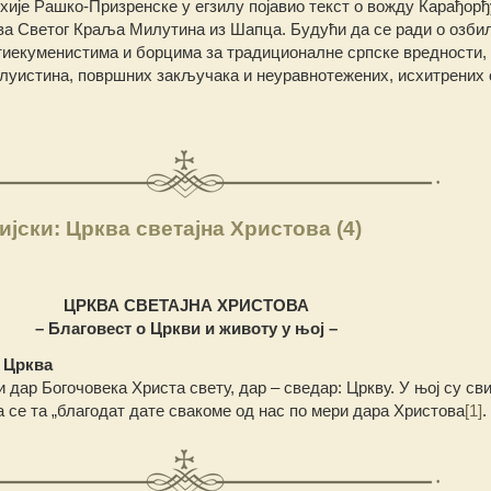
рхије Рашко-Призренске у егзилу појавио текст о вожду Карађорђ
тва Светог Краља Милутина из Шапца. Будући да се ради о озб
иекуменистима и борцима за традиционалне српске вредности, 
олуистина, површних закључака и неуравнотежених, исхитрених 
јски: Црква светајна Христова (4)
ЦРКВА СВЕТАЈНА ХРИСТОВА
– Благовест о Цркви и животу у њој –
– Црква
 дар Богочовека Христа свету, дар – сведар: Цркву. У њој су св
а се та „благодат дате свакоме од нас по мери дара Христова
[1]
.