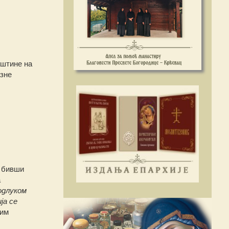
аштине на
азне
е бивши
а
одлуком
ја се
ним