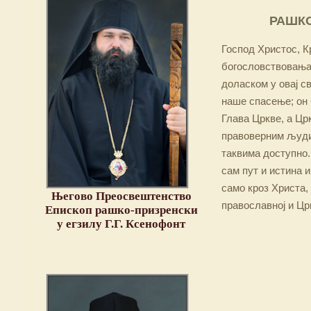
РАШКО
Господ Христос, Кр
богословствовања,
доласком у овај св
наше спасење; он 
Глава Цркве, а Цр
правоверним људим
таквима доступно.
сам пут и истина и
само кроз Христа,
Његово Преосвештенство
православној и Цр
Епископ рашко-призренски
у егзилу Г.Г. Ксенофонт