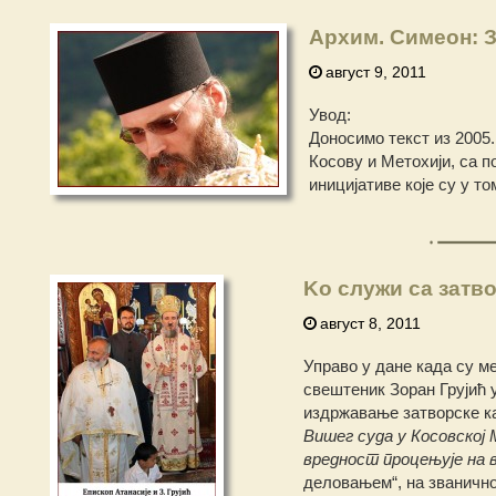
Архим. Симеон: З
август 9, 2011
Увод:
Доносимо текст из 2005.
Косову и Метохији, са 
иницијативе које су у т
Kо служи са затв
август 8, 2011
Управо у дане када су м
свештеник Зоран Грујић у
издржавање затворске ка
Вишег суда у Косовској
вредност процењује на 
деловањем“, на званично