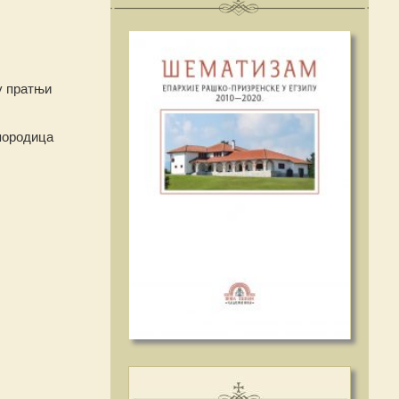
у пратњи
 породица