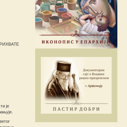
ПРИХВАТЕ
ти је
рањује.
ветог