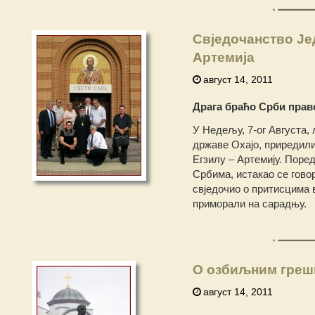
Свједочанство Је
Артемија
август 14, 2011
Драга браћо Срби прав
У Недељу, 7-ог Августа,
државе Охајо, приредил
Егзилу – Артемију. Поре
Србима, истакао се гово
свједочио о притисцима 
приморали на сарадњу.
О озбиљним грешк
август 14, 2011