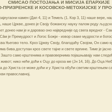
СМИСАО ПОСТОЈАЊА И МИСИЈА ЕПАРХИЈЕ
-ПРИЗРЕНСКЕ И КОСОВСКО-МЕТОХИЈСКЕ У ПР
ајеугаони камен (Дап 4, 11) и Темељ (1. Кор 3, 11) наше вере, н
 наше Цркве, донео је Своју божанску науку палом роду људско
ет донео нам је и даровао оно највредније од свега вредног - Са
Сâм је Премудрост и Логос Божји - извор сваке мудрости и бого
ква Његово тело. Кроз Цркву Своју, благодаћу Својом, Он само 
а бива доступан кроз свете тајне и свете врлине. Тиме је јасно
 Зашто само крштенима и правовернима појашњавају нам следећ
 живот; нико неће доћи к Оцу до кроза ме (Јн 14, 16). До Оца Не
 а до Христа се може доћи и у Христа обући светим крштењем с
кви православној.