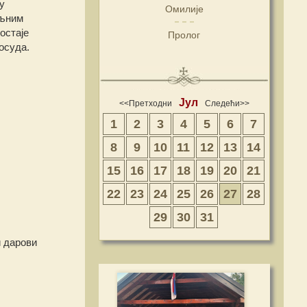
у
Омилије
иљним
остаје
Пролог
осуда.
Јул
<<Претходни
Следећи>>
1
2
3
4
5
6
7
8
9
10
11
12
13
14
15
16
17
18
19
20
21
22
23
24
25
26
27
28
29
30
31
и дарови