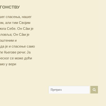
ОГОНСТВУ
ашег спасења, нашег
м, али тим Својим
мога Себе. Он Сâм је
словља; Он Сâм је
крштеним и
 да је и спасење само
е Његове речи: Ја
беског се може доћи
амо у вери