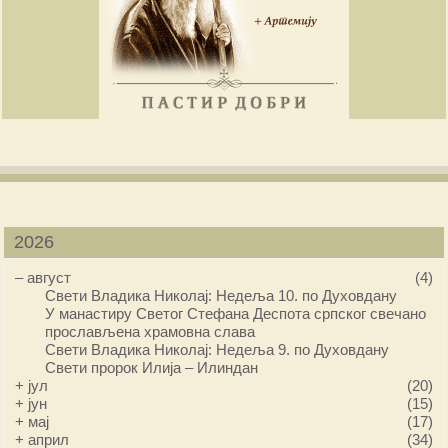
2026
–
август
(4)
Свети Владика Николај: Недеља 10. по Духовдану
У манастиру Светог Стефана Деспота српског свечано
прослављена храмовна слава
Свети Владика Николај: Недеља 9. по Духовдану
Свети пророк Илија – Илиндан
+
јул
(20)
+
јун
(15)
+
мај
(17)
+
април
(34)