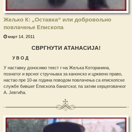
Жељко К: „Оставка“ или добровољно
повлачење Епископа
март 14, 2011
СВРГНУТИ АТАНАСИЈА!
У В О Д
У наставку доносимо текст г-на Жељка Которанина,
познатог и врсног стручњака за канонско и црквено право,
настао пре 10-ак година поводом повлачења са епископске
службе бившег Епископа банатског, па затим херцеговачког
А. Јевтића.