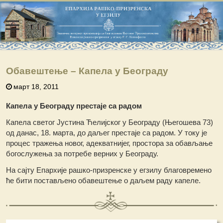
Обавештење – Капела у Београду
март 18, 2011
Капела у Београду престаје са радом
Капела светог Јустина Ћелијског у Београду (Његошева 73)
од данас, 18. марта, до даљег престаје са радом. У току је
процес тражења новог, адекватнијег, простора за обављање
богослужења за потребе верних у Београду.
На сајту Епархије рашко-призренске у егзилу благовремено
ће бити постављено обавештење о даљем раду капеле.