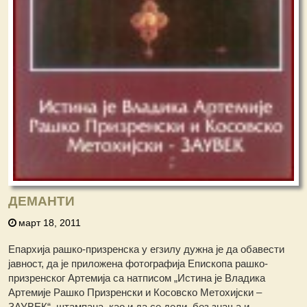
ДЕМАНТИ
март 18, 2011
Епархија рашко-призренска у егзилу дужна је да обавести
јавност, да је приложена фотографија Епископа рашко-
призренског Артемија са натписом „Истина је Владика
Артемије Рашко Призренски и Косовско Метохијски –
ЗАУВЕК“, штампана, као и да се дели, без знања и