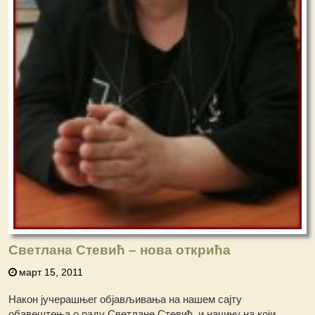
Светлана Стевић – нова открића
март 15, 2011
Након јучерашњег објављивања на нашем сајту
обавештења о раду Светлане Стевић, и начину на који