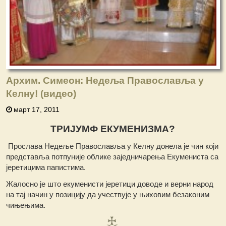
Архим. Симеон: Недеља Православља у
Келну! (видео)
март 17, 2011
TРИЈУМФ ЕКУМЕНИЗМА?
Прослава Недеље Православља у Келну донела је чин који
представља потпуније облике заједничарења Екумениста са
јеретицима папистима.
Жалосно је што екуменисти јеретици доводе и верни народ
на тај начин у позицију да учествује у њиховим безаконим
чињењима.