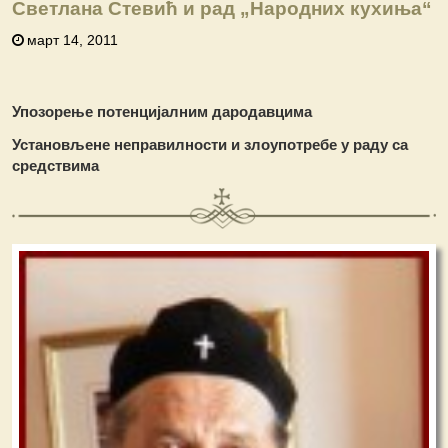
Светлана Стевић и рад „Народних кухиња“
март 14, 2011
Упозорење потенцијалним дародавцима
Установљене неправилности и злоупотребе у раду са
средствима