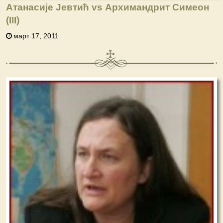
Атанасије Јевтић vs Архимандрит Симеон
(III)
март 17, 2011