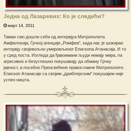
Једна од Лазаревих: Ко је следећи?
март 14, 2011
Таман смо дошли себи од интервјуа Митрополита
Амфилохија, Грчкој агенцији „Ромфеа“, када нас је шокирао
интервју својевољно умировљеног Епископа Атанасија. И то
у сред поста. Изгледа да ђавоимани људи немају мира, па
агресивно и безуспешно покушавају да обману Грчку
јавност, а посебно Преосвећене православне Митрополите.
Епископ Атанасије са својим „дриблерским“ покушајем није
успео ништа.