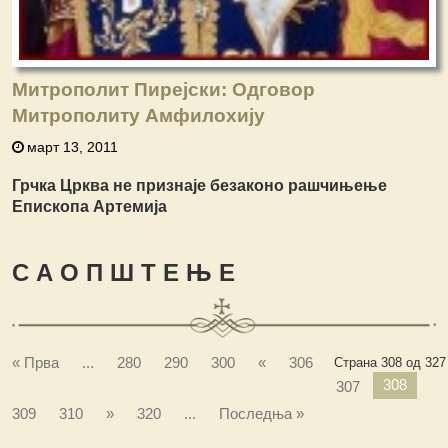
Митрополит Пирејски: Одговор
Митрополиту Амфилохију
март 13, 2011
Грчка Црква не признаје безаконо рашчињење
Епископа Артемија
С А О П Ш Т Е Њ Е
« Прва
...
280
290
300
«
306
Страна 308 од 327
308
307
309
310
»
320
...
Последња »