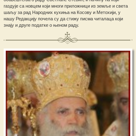
газдује са новцем који многи приложници из земље и света
шаљу за рад Народних кухиња на Косову и Метохији, у
нашу Редакцију почела су да стижу писма читалаца који
знају и друге податке о њеном раду.