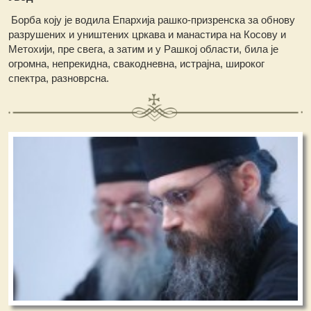
Борба коју је водила Епархија рашко-призренска за обнову
разрушених и уништених цркава и манастира на Косову и
Метохији, пре свега, а затим и у Рашкој области, била је
огромна, непрекидна, свакодневна, истрајна, широког
спектра, разноврсна.