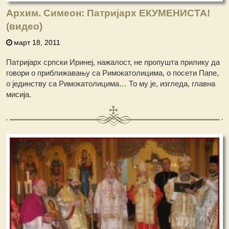
Архим. Симеон: Патријарх ЕКУМЕНИСТА!
(видео)
март 18, 2011
Патријарх српски Иринеј, нажалост, не пропушта прилику да
говори о приближавању са Римокатолицима, о посети Папе,
о јединству са Римокатолицима… То му је, изгледа, главна
мисија.