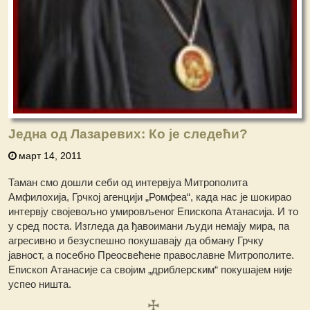
Једна од Лазаревих: Ко је следећи?
март 14, 2011
Таман смо дошли себи од интервјуа Митрополита
Амфилохија, Грчкој агенцији „Ромфеа“, када нас је шокирао
интервју својевољно умировљеног Епископа Атанасија. И то
у сред поста. Изгледа да ђавоимани људи немају мира, па
агресивно и безуспешно покушавају да обману Грчку
јавност, а посебно Преосвећене православне Митрополите.
Епископ Атанасије са својим „дриблерским“ покушајем није
успео ништа.