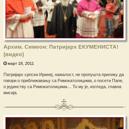
Архим. Симеон: Патријарх ЕКУМЕНИСТА!
(видео)
март 18, 2011
Патријарх српски Иринеј, нажалост, не пропушта прилику да
говори о приближавању са Римокатолицима, о посети Папе,
о јединству са Римокатолицима… То му је, изгледа, главна
мисија.