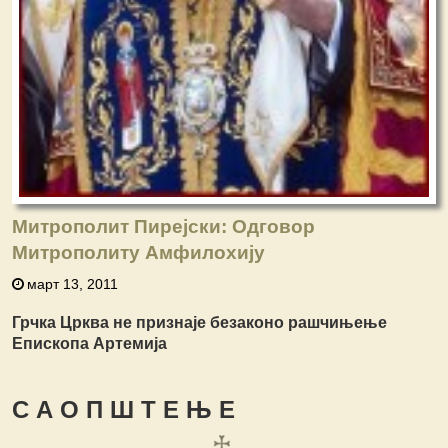
Митрополит Пирејски: Одговор
Митрополиту Амфилохију
март 13, 2011
Грчка Црква не признаје безаконо рашчињење
Епископа Артемија
С А О П Ш Т Е Њ Е