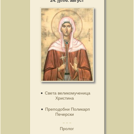
24. јул/6. август
Света великомученица
Христина
Преподобни Поликарп
Печерски
Пролог