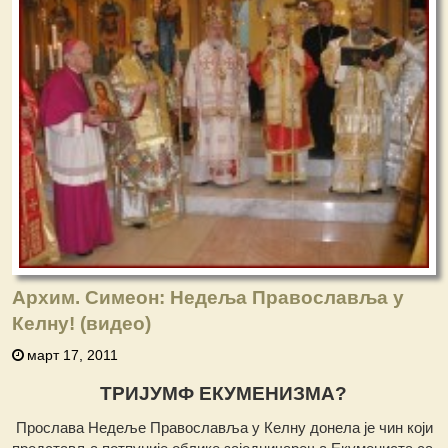
Архим. Симеон: Недеља Православља у
Келну! (видео)
март 17, 2011
TРИЈУМФ ЕКУМЕНИЗМА?
Прослава Недеље Православља у Келну донела је чин који