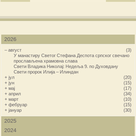
2026
–
август
(3)
У манастиру Светог Стефана Деспота српског свечано
прослављена храмовна слава
Свети Владика Николај: Недеља 9. по Духовдану
Свети пророк Илија – Илиндан
+
јул
(20)
+
јун
(15)
+
мај
(17)
+
април
(34)
+
март
(10)
+
фебруар
(15)
+
јануар
(30)
2025
2024