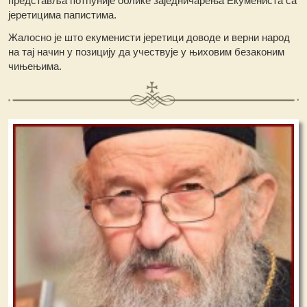
представља потпуније облике заједничарења Екумениста са
јеретицима папистима.
Жалосно је што екуменисти јеретици доводе и верни народ
на тај начин у позицију да учествује у њиховим безаконим
чињењима.