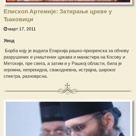
Епископ Артемије: Затирање цркве у
Ђаковици
март 17, 2011
Увод
Борба коју је водила Епархија рашко-призренска за обнову
разрушених и уништених цркава и манастира на Косову и
Метохији, пре свега, а затим и у Рашкој области, била је
огромна, непрекидна, свакодневна, истрајна, широког
спектра, разноврсна.