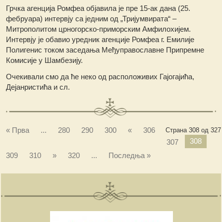
Грчка агенција Ромфеа објавила је пре 15-ак дана (25.
фебруара) интервју са једним од „Тријумвирата“ –
Митрополитом црногорско-приморским Амфилохијем.
Интервју је обавио уредник агенције Ромфеа г. Емилије
Полигенис током заседања Међуправославне Припремне
Комисије у Шамбезију.
Очекивали смо да ће неко од расположивих Гајогајића,
Дејанристића и сл.
« Прва
...
280
290
300
«
306
Страна 308 од 327
308
307
309
310
»
320
...
Последња »