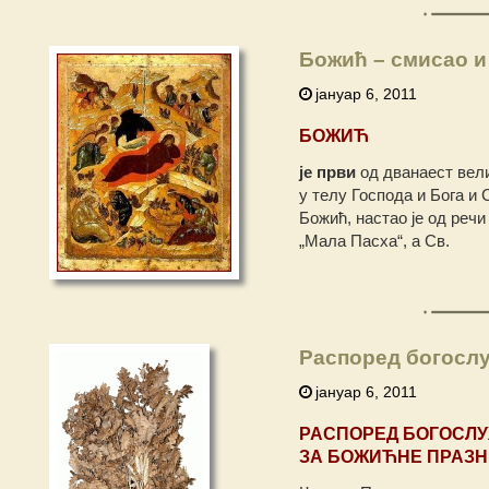
Божић – смисао и
јануар 6, 2011
БОЖИЋ
је први
од дванаест вели
у телу Господа и Бога и
Божић, настао је од речи
„Мала Пасха“, а Св.
Распоред богослу
јануар 6, 2011
РАСПОРЕД БОГОСЛ
ЗА БОЖИЋНЕ ПРАЗН