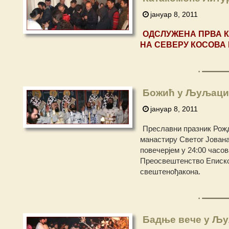
јануар 8, 2011
ОДСЛУЖЕНА ПРВА 
НА СЕВЕРУ КОСОВА 
Божић у Љуљац
јануар 8, 2011
Преславни празник Рожд
манастиру Светог Јован
повечерјем у 24:00 часов
Преосвештенство Еписко
свештенођакона.
Бадње вече у Љ