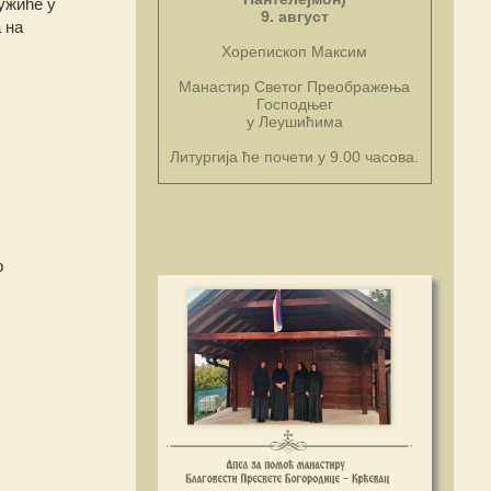
ужиће у
9. август
 на
Хорепископ Максим
Манастир Светог Преображења
Господњег
у Леушићима
Литургија ће почети у 9.00 часова.
р