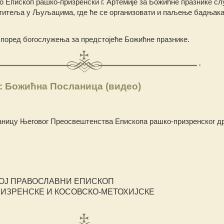
Епископ рашко-призренски г. Артемије за Божићне празнике сл
ститеља у Љуљацима, где ће се организовати и паљење бадњака
според богослужења за предстојеће Божићне празнике.
: Божићна Посланица (видео)
ницу Његовог Преосвештенства Епископа рашко-призренског д
ОЈ ПРАВОСЛАВНИ ЕПИСКОП
РИЗРЕНСКЕ И КОСОВСКО-МЕТОХИЈСКЕ