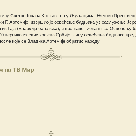
стиру Светог Јована Крститеља у Љуљацима, Његово Преосвеш
и Г. Артемије, извршио је освећење бадњака уз саслужењe Јере
 из Гаја (Епархија банатска), и прогнаног монаштва. Освећењу 
500 верника из свих крајева Србије. Чину освећења бадњака пред
осле које се Владика Артемије обратио народу:
м на ТВ Мир