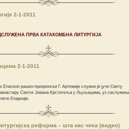
гије 2-1-2011
ДСЛУЖЕНА ПРВА КАТАКОМБНА ЛИТУРГИЈА
цима 2-1-2011
Епископ рашко-призренски Г. Артемије служио је јуче Свету
у манастиру Светог Јована Крститеља у Љуљацима, уз саслужењ
ете Епархије.
итургијска реформа – шта нас чека (видео)