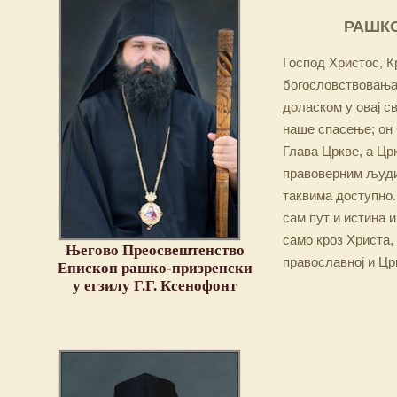
РАШКО
Господ Христос, Кр
богословствовања,
доласком у овај св
наше спасење; он 
Глава Цркве, а Цр
правоверним људим
таквима доступно.
сам пут и истина и
само кроз Христа,
Његово Преосвештенство
православној и Цр
Епископ рашко-призренски
у егзилу Г.Г. Ксенофонт