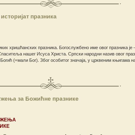
 историјат празника
ких хришћанских празника. Богослужбено име овог празника је 
 Спаситеља нашег Исуса Христа. Српски народни назив овог праз
 Богић (=мали Бог). Због особитог значаја, у црквеним књигама н
жења за Божићне празнике
УЖЕЊА
ИКЕ