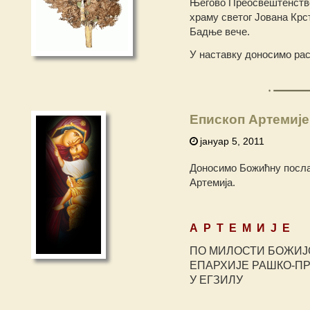
Његово Преосвештенство 
храму светог Јована Кр
Бадње вече.
У наставку доносимо ра
Епископ Артемије
јануар 5, 2011
Доносимо Божићну посла
Артемија.
А Р Т Е М И Ј Е
ПО МИЛОСТИ БОЖИЈ
ЕПАРХИЈЕ РАШКО-П
У ЕГЗИЛУ