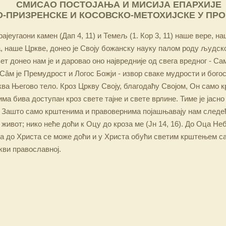
СМИСАО ПОСТОЈАЊА И МИСИЈА ЕПАРХИЈЕ
-ПРИЗРЕНСКЕ И КОСОВСКО-МЕТОХИЈСКЕ У ПР
ајеугаони камен (Дап 4, 11) и Темељ (1. Кор 3, 11) наше вере, н
 наше Цркве, донео је Своју божанску науку палом роду људско
ет донео нам је и даровао оно највредније од свега вредног - Са
Сâм је Премудрост и Логос Божји - извор сваке мудрости и бого
ква Његово тело. Кроз Цркву Своју, благодаћу Својом, Он само 
а бива доступан кроз свете тајне и свете врлине. Тиме је јасно
 Зашто само крштенима и правовернима појашњавају нам следећ
 живот; нико неће доћи к Оцу до кроза ме (Јн 14, 16). До Оца Не
 а до Христа се може доћи и у Христа обући светим крштењем с
кви православној.