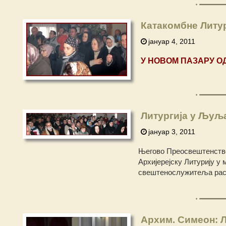
Катакомбне Литур
јануар 4, 2011
У НОВОМ ПАЗАРУ О
Литургија у Љуља
јануар 3, 2011
Његово Преосвештенство 
Архијерејску Литурију 
свештенослужитеља расп
Архим. Симеон: Л