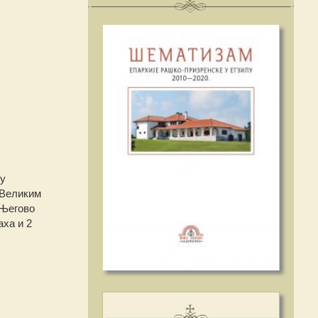
 у
 Великим
 Његово
ха и 2