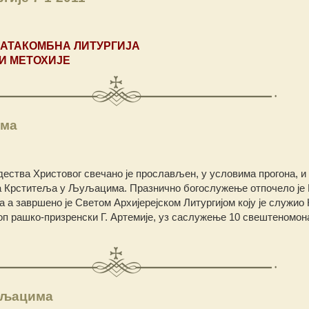
КАТАКОМБНА ЛИТУРГИЈА
И МЕТОХИЈЕ
има
ества Христовог свечано је прослављен, у условима прогона, и
а Крститеља у Љуљацима. Празнично богослужење отпочело је
а а завршено је Светом Архијерејском Литургијом коју је служио
п рашко-призренски Г. Артемије, уз саслужење 10 свештеномона
уљацима