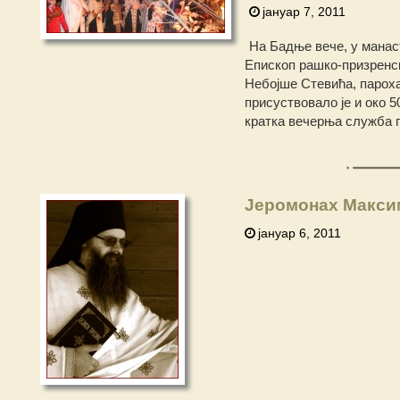
јануар 7, 2011
На Бадње вече, у мана
Епископ рашко-призренск
Небојше Стевића, пароха
присуствовало је и око 
кратка вечерња служба п
Јеромонах Макси
јануар 6, 2011