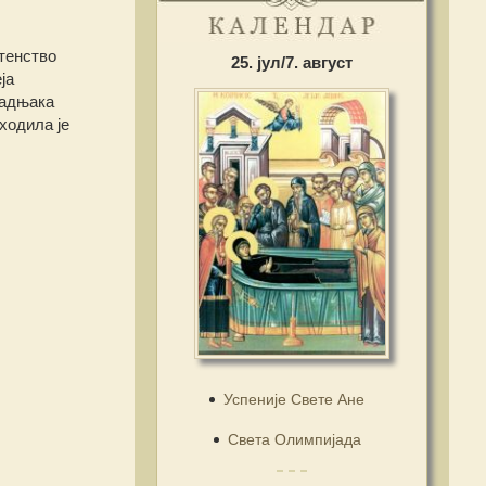
тенство
25. јул/7. август
ја
бадњака
ходила је
Успеније Свете Ане
Света Олимпијада