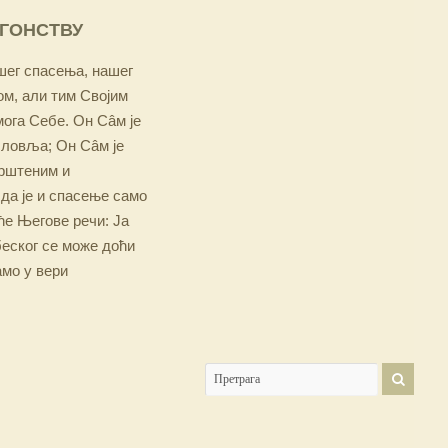
ОГОНСТВУ
ашег спасења, нашег
м, али тим Својим
мога Себе. Он Сâм је
словља; Он Сâм је
крштеним и
 да је и спасење само
е Његове речи: Ја
беског се може доћи
амо у вери