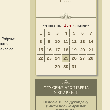
Пролог
Јул
<<Претходни
Следећи>>
1
2
3
4
5
6
7
– Рођење
8
9
10
11
12
13
14
ника –
азива се
15
16
17
18
19
20
21
22
23
24
25
26
27
28
29
30
31
Недеља 10. по Духовдану
(Свети великомученик
Пантелејмон)