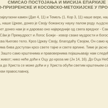
СМИСАО ПОСТОЈАЊА И МИСИЈА ЕПАРХИЈЕ
-ПРИЗРЕНСКЕ И КОСОВСКО-МЕТОХИЈСКЕ У ПР
ајеугаони камен (Дап 4, 11) и Темељ (1. Кор 3, 11) наше вере, н
 наше Цркве, донео је Своју божанску науку палом роду људско
ет донео нам је и даровао оно највредније од свега вредног - Са
Сâм је Премудрост и Логос Божји - извор сваке мудрости и бого
ква Његово тело. Кроз Цркву Своју, благодаћу Својом, Он само 
а бива доступан кроз свете тајне и свете врлине. Тиме је јасно
 Зашто само крштенима и правовернима појашњавају нам следећ
 живот; нико неће доћи к Оцу до кроза ме (Јн 14, 16). До Оца Не
 а до Христа се може доћи и у Христа обући светим крштењем с
кви православној.