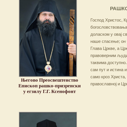
РАШКО
Господ Христос, Кр
богословствовања,
доласком у овај св
наше спасење; он 
Глава Цркве, а Цр
правоверним људим
таквима доступно.
сам пут и истина и
само кроз Христа,
Његово Преосвештенство
православној и Цр
Епископ рашко-призренски
у егзилу Г.Г. Ксенофонт