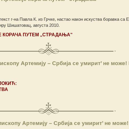
екст г-на Павла К. из Грчке, настао након искуства боравка са 
иру Шишатовац, августа 2010.
 КОРАЧА ПУТЕМ „
СТРАДАЊА
“
скопу Артемију – Србија се умирит’ не може! I
ЈОКИЋ:
ТВА
ископу Артемију – Србија се умирит’ не може!