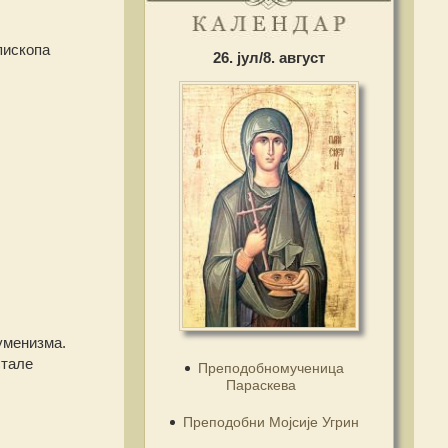
пископа
26. јул/8. август
уменизма.
стале
Преподобномученица
Параскева
Преподобни Мојсије Угрин