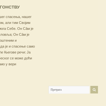
ОГОНСТВУ
ашег спасења, нашег
м, али тим Својим
мога Себе. Он Сâм је
словља; Он Сâм је
крштеним и
 да је и спасење само
е Његове речи: Ја
беског се може доћи
амо у вери