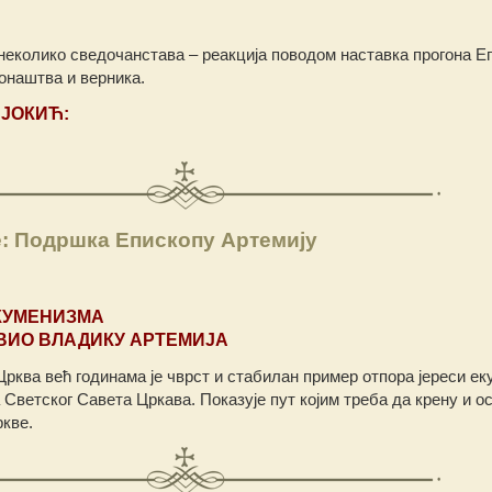
неколико сведочанстава – реакција поводом наставка прогона Е
онаштва и верника.
ЈОКИЋ:
е: Подршка Епископу Артемију
КУМЕНИЗМА
ВИО ВЛАДИКУ АРТЕМИЈА
рква већ годинама је чврст и стабилан пример отпора јереси ек
 Светског Савета Цркава. Показује пут којим треба да крену и о
кве.