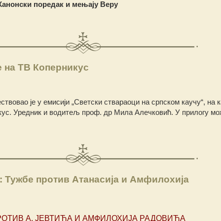
анонски поредак и мењају Веру
 на ТВ Коперникус
ствовао је у емисији „Светски ствараоци на српском каучу“, на 
кус. Уредник и водитељ проф. др Мила Алечковић. У прилогу мо
: Тужбе против Атанасија и Амфилохија
ОТИВ А. ЈЕВТИЋА И АМФИЛОХИЈА РАДОВИЋА