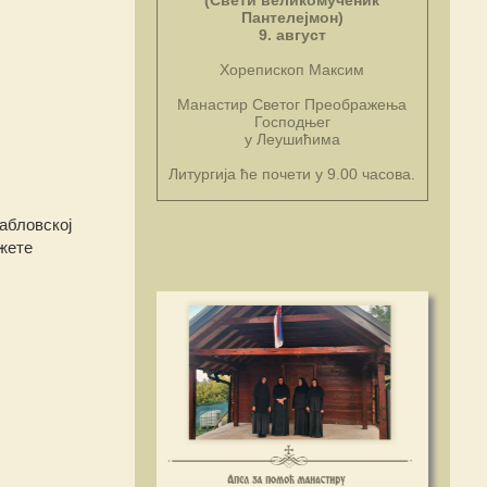
(Свети великомученик
Пантелејмон)
9. август
Хорепископ Максим
Манастир Светог Преображења
Господњег
у Леушићима
Литургија ће почети у 9.00 часова.
кабловској
жете