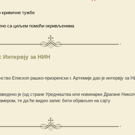
о кривичне тужбе
вено са циљем помоћи окривљенима
: Интервју за НИН
ство Епископ рашко-призренски г. Артемије дао је интервју за Н
аведено је (од стране Уредништва или новинарке Драгане Никол
камером, те да ће видео запис бити објављен на сајту