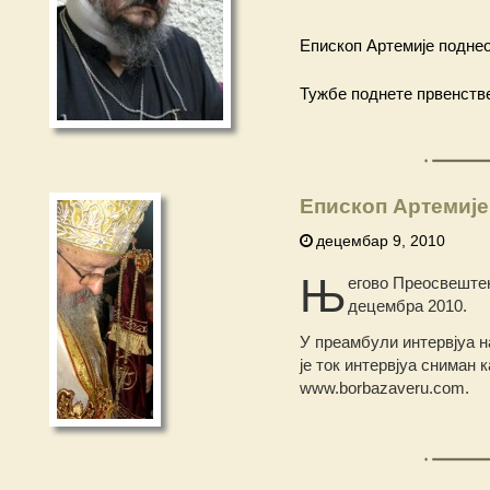
Епископ Артемије подне
Тужбе поднете првенст
Епископ Артемије
децембар 9, 2010
Њ
егово Преосвештен
децембра 2010.
У преамбули интервјуа н
је ток интервјуа сниман 
www.borbazaveru.com.