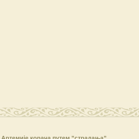
 Артемије корача путем ”страдања”