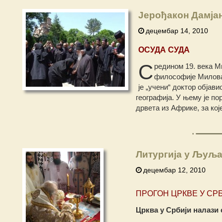
Јерођакон Дамја
децембар 14, 2010
ОСУДА СУДА
С
редином 19. века М
философије Милован
је „учени“ доктор објави
географија. У њему је по
дрвета из Африке, за кој
Литургија у Љуља
децембар 12, 2010
ПРОГОН ЦРКВЕ У СР
Црква у Србији налази