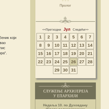
Пролог
Јул
<<Претходни
Следећи>>
1
2
3
4
5
6
7
еник који
звао
8
9
10
11
12
13
14
опис
ра“.
15
16
17
18
19
20
21
22
23
24
25
26
27
28
29
30
31
Недеља 10. по Духовдану