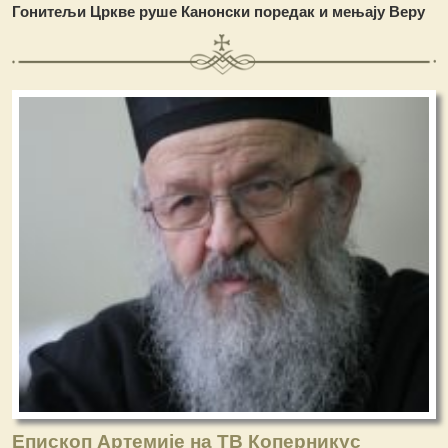
Гонитељи Цркве руше Канонски поредак и мењају Веру
Епископ Артемије на ТВ Коперникус