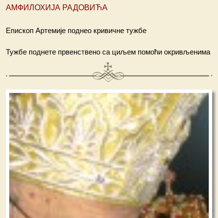
АМФИЛОХИЈА РАДОВИЋА
Епископ Артемије поднео кривичне тужбе
Тужбе поднете првенствено са циљем помоћи окривљенима