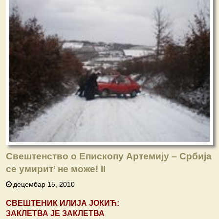
Свештенство о Епископу Артемију – Србија
се умирит’ не може! II
децембар 15, 2010
СВЕШТЕНИК ИЛИЈА ЈОКИЋ:
ЗАКЛЕТВА ЈЕ ЗАКЛЕТВА