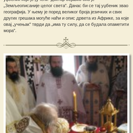
„Земљеописаније целог света“. Данас би се тај уџбеник звао
географија. У њему је поред великог броја језичких и свих
других грешака могуће наћи и опис дрвета из Африке, за које
овај „учењак“ тврди да „има ту силу, да се будала опаметити
мора“.