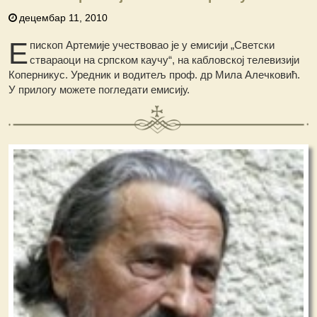
децембар 11, 2010
Е
пископ Артемије учествовао је у емисији „Светски
ствараоци на српском каучу“, на кабловској телевизији
Коперникус. Уредник и водитељ проф. др Мила Алечковић.
У прилогу можете погледати емисију.