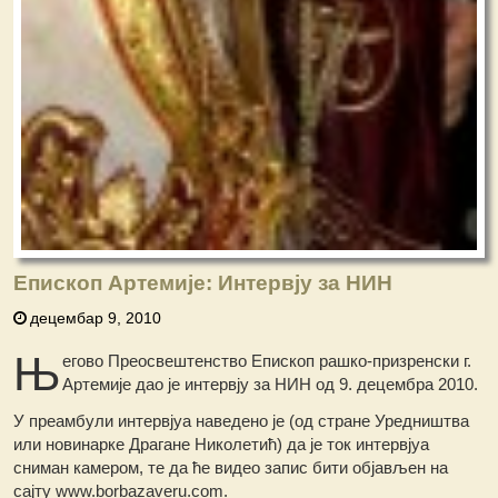
Епископ Артемије: Интервју за НИН
децембар 9, 2010
Њ
егово Преосвештенство Епископ рашко-призренски г.
Артемије дао је интервју за НИН од 9. децембра 2010.
У преамбули интервјуа наведено је (од стране Уредништва
или новинарке Драгане Николетић) да је ток интервјуа
сниман камером, те да ће видео запис бити објављен на
сајту www.borbazaveru.com.