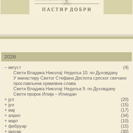
2026
–
август
(4)
Свети Владика Николај: Недеља 10. по Духовдану
У манастиру Светог Стефана Деспота српског свечано
прослављена храмовна слава
Свети Владика Николај: Недеља 9. по Духовдану
Свети пророк Илија – Илиндан
+
јул
(20)
+
јун
(15)
+
мај
(17)
+
април
(34)
+
март
(10)
+
фебруар
(15)
+
јануар
(30)