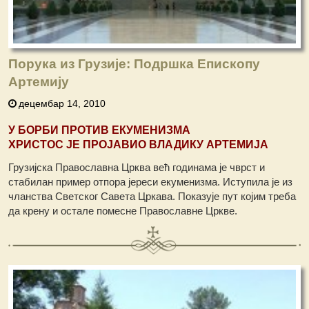
Порука из Грузије: Подршка Епископу
Артемију
децембар 14, 2010
У БОРБИ ПРОТИВ ЕКУМЕНИЗМА
ХРИСТОС ЈЕ ПРОЈАВИО ВЛАДИКУ АРТЕМИЈА
Грузијска Православна Црква већ годинама је чврст и
стабилан пример отпора јереси екуменизма. Иступила је из
чланства Светског Савета Цркава. Показује пут којим треба
да крену и остале помесне Православне Цркве.