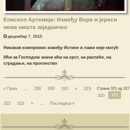
Епископ Артемије: Између Вере и јереси
нема ништа заједничко
децембар 7, 2010
Никакав компромис између Истине и лажи није могућ
Ићи за Господом значи ићи на крст, на распеће, на
страдање, на прогонство
« Прва
...
290
300
310
«
319
Страна 321 од 327
321
320
322
323
»
...
Последња »