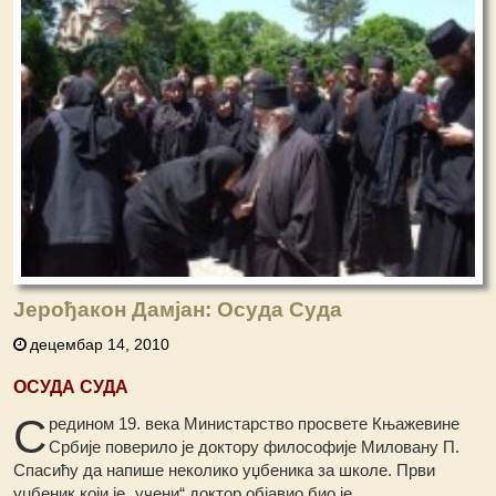
Јерођакон Дамјан: Осуда Суда
децембар 14, 2010
ОСУДА СУДА
С
редином 19. века Министарство просвете Књажевине
Србије поверило је доктору философије Миловану П.
Спасићу да напише неколико уџбеника за школе. Први
уџбеник који је „учени“ доктор објавио био је