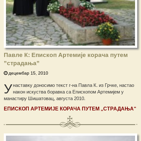
Павле К: Епископ Артемије корача путем
”страдања”
децембар 15, 2010
У
наставку доносимо текст г-на Павла К. из Грчке, настао
након искуства боравка са Епископом Артемијем у
манастиру Шишатовац, августа 2010.
ЕПИСКОП АРТЕМИЈЕ КОРАЧА ПУТЕМ „
СТРАДАЊА
“