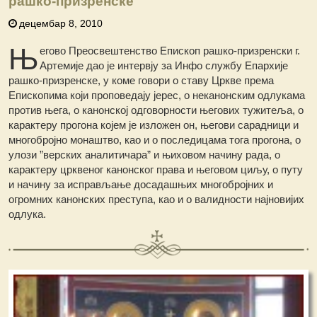
рашко-призренске
децембар 8, 2010
Њ
егово Преосвештенство Епископ рашко-призренски г.
Артемије дао је интервју за Инфо службу Епархије
рашко-призренске, у коме говори о ставу Цркве према
Епископима који проповедају јерес, о неканонским одлукама
против њега, о канонској одговорности његових тужитеља, о
карактеру прогона којем је изложен он, његови сарадници и
многобројно монаштво, као и о последицама тога прогона, о
улози ”верских аналитичара” и њиховом начину рада, о
карактеру црквеног канонског права и његовом циљу, о путу
и начину за исправљање досадашњих многобројних и
огромних канонских преступа, као и о валидности најновијих
одлука.