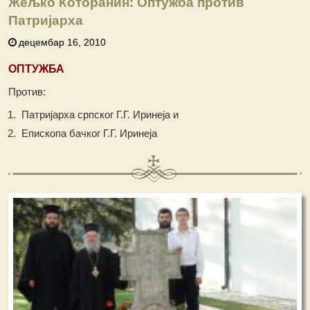
Жељко Которанин: Оптужба против
Патријарха
децембар 16, 2010
ОПТУЖБА
Против:
Патријарха српског Г.Г. Иринеја и
Епископа бачког Г.Г. Иринеја