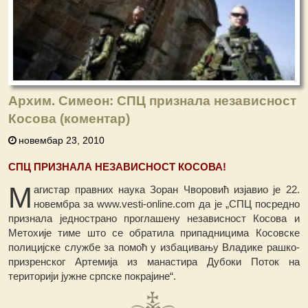
Архим. Симеон: СПЦ признала независност
Косова (коментар)
новембар 23, 2010
СПЦ ПРИЗНАЛА НЕЗАВИСНОСТ КОСОВА!
М
агистар правних наука Зоран Чворовић изјавио је 22.
новембра за www.vesti-online.com да је „СПЦ посредно
признала једнострано проглашену независност Косова и
Метохије тиме што се обратила припадницима Косовске
полицијске службе за помоћ у избацивању Владике рашко-
призренског Артемија из манастира Дубоки Поток на
територији јужне српске покрајине“.