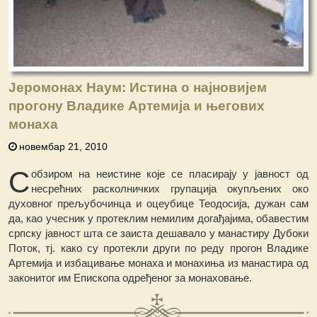
Јеромонах Наум: Истина о најновијем
прогону Владике Артемија и његових
монаха
новембар 21, 2010
С
обзиром на неистине које се пласирају у јавност од
несрећних расколничких групација окупљених око
духовног прељубочинца и оцеубице Теодосија, дужан сам
да, као учесник у протеклим немилим догађајима, обавестим
српску јавност шта се заиста дешавало у манастиру Дубоки
Поток, тј. како су протекли други по реду прогон Владике
Артемија и избацивање монаха и монахиња из манастира од
законитог им Епископа одређеног за монаховање.