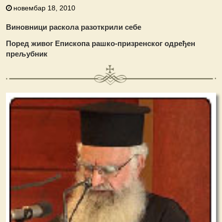
новембар 18, 2010
Виновници раскола разоткрили себе
Поред живог Епископа рашко-призренског одређен
прељубник