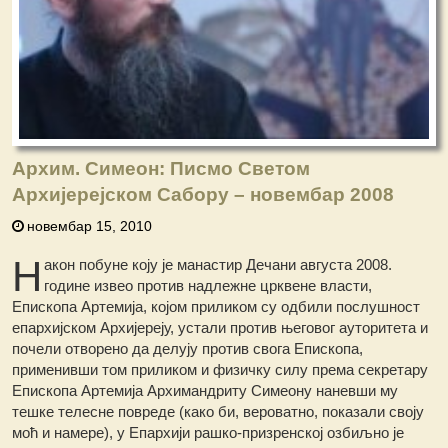
Архим. Симеон: Писмо Светом
Архијерејском Сабору – новембар 2008
новембар 15, 2010
Н
акон побуне коју је манастир Дечани августа 2008.
године извео против надлежне црквене власти,
Епископа Артемија, којом приликом су одбили послушност
епархијском Архијереју, устали против његовог ауторитета и
почели отворено да делују против свога Епископа,
применивши том приликом и физичку силу према секретару
Епископа Артемија Архимандриту Симеону наневши му
тешке телесне повреде (како би, вероватно, показали своју
моћ и намере), у Епархији рашко-призренској озбиљно је