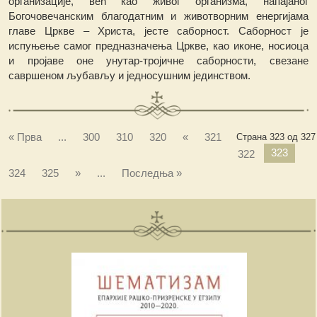
организације, већ као живог организма, напајаног
Богочовечанским благодатним и животворним енергијама
главе Цркве – Христа, јесте саборност. Саборност је
испуњење самог предназначења Цркве, као иконе, носиоца
и пројаве оне унутар-тројичне саборности, свезане
савршеном љубављу и једносушним јединством.
« Прва
...
300
310
320
«
321
Страна 323 од 327
323
322
324
325
»
...
Последња »