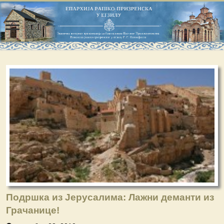
Подршка из Јерусалима: Лажни деманти из
Грачанице!