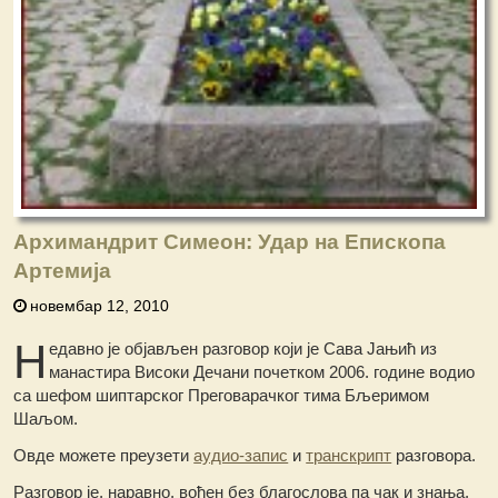
Архимандрит Симеон: Удар на Епископа
Артемија
новембар 12, 2010
Н
едавно је објављен разговор који је Сава Јањић из
манастира Високи Дечани почетком 2006. године водио
са шефом шиптарског Преговарачког тима Бљеримом
Шаљом.
Овде можете преузети
аудио-запис
и
транскрипт
разговора.
Разговор је, наравно, вођен без благослова па чак и знања,