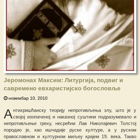
Јеромонах Максим: Литургија, подвиг и
савремено евхаристијско богословље
новембар 10, 2010
А
нтихришћанску теорију непротивљења злу, што је у
својој изопаченој и наказној суштини подразумевало и
непротивљење греху, несрећни Лав Николајевич Толстој
породио је, као ишчадије руске културе, а у руском
православном и културном миљеу крајем 19. века. Такво