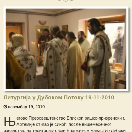
Литургија у Дубоком Потоку 19-11-2010
новембар 19, 2010
Њ
егово Преосвештенство Епископ рашко-призренски г.
Артемије стигао је синоћ, после вишемесечног
изнанства, на територију своје Епархије, у манастир Дубоки