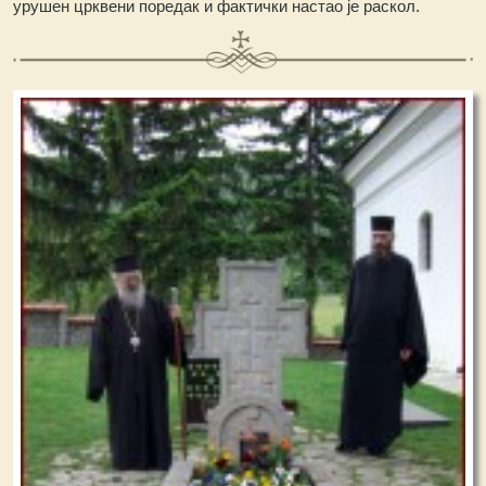
урушен црквени поредак и фактички настао је раскол.