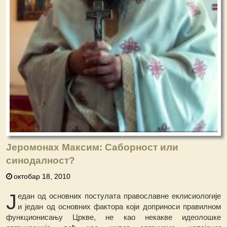
Јеромонах Максим: Саборност или
синодалност?
октобар 18, 2010
Ј
едан од основних постулата православне еклисиологије
и један од основних фактора који доприноси правилном
функционисању Цркве, не као некакве идеолошке