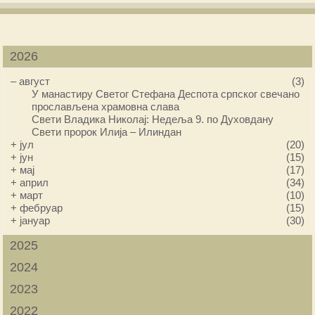
2026
–
август
(3)
У манастиру Светог Стефана Деспота српског свечано
прослављена храмовна слава
Свети Владика Николај: Недеља 9. по Духовдану
Свети пророк Илија – Илиндан
+
јул
(20)
+
јун
(15)
+
мај
(17)
+
април
(34)
+
март
(10)
+
фебруар
(15)
+
јануар
(30)
2025
2024
2023
2022