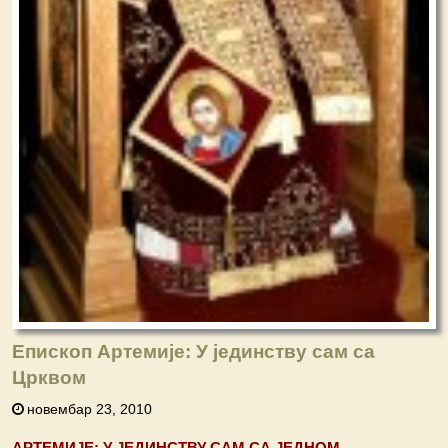
Епископ Артемије: У јединству сам са
Црквом
новембар 23, 2010
АРТЕМИЈЕ: У ЈЕДИНСТВУ САМ СА ЈЕДНОМ,