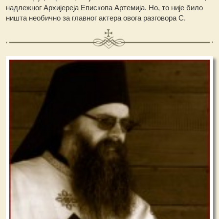
надлежног Архијереја Епископа Артемија. Но, то није било
ништа необично за главног актера овога разговора С.