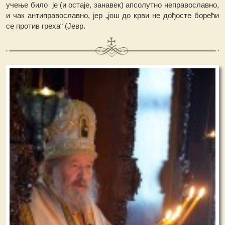
учење било је (и остаје, занавек) апсолутно неправославно,
и чак антиправославно, јер „још до крви не дођосте борећи
се против греха“ (Јевр.