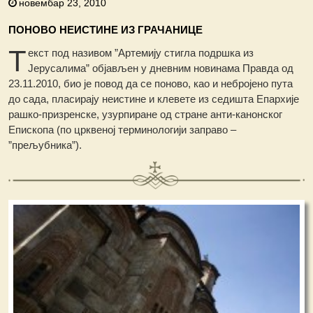
новембар 23, 2010
ПОНОВО НЕИСТИНЕ ИЗ ГРАЧАНИЦЕ
Т
екст под називом ”Артемију стигла подршка из
Јерусалима” објављен у дневним новинама Правда од
23.11.2010, био је повод да се поново, као и небројено пута
до сада, пласирају неистине и клевете из седишта Епархије
рашко-призренске, узурпиране од стране анти-канонског
Епископа (по црквеној терминологији заправо –
”прељубника”).