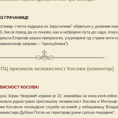
З ГРАЧАНИЦЕ
Артемију стигла подршка из Јерусалима” објављен у дневним но
, био је повод да се поново, као и небројено пута до сада, плас
едишта Епархије рашко-призренске, узурпиране од стране анти-к
рминологији заправо – ”прељубника”).
ПЦ признала независност Косова (коментар)
ВИСНОСТ КОСОВА!
ука Зоран Чворовић изјавио је 22. новембра за www.vesti-online
знала једнострано проглашену независност Косова и Метохије
ма Косовске полицијске службе за помоћ у избацивању Влади
манастира Дубоки Поток на територији јужне српске покрајине“.