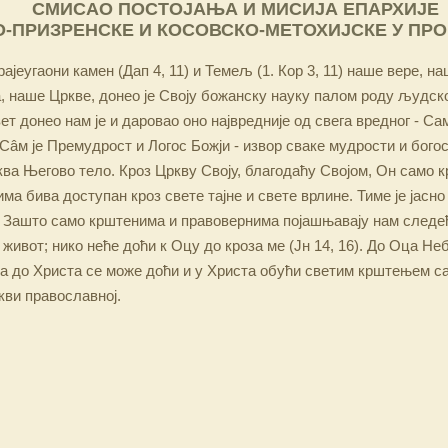
СМИСАО ПОСТОЈАЊА И МИСИЈА ЕПАРХИЈЕ
-ПРИЗРЕНСКЕ И КОСОВСКО-МЕТОХИЈСКЕ У ПР
ајеугаони камен (Дап 4, 11) и Темељ (1. Кор 3, 11) наше вере, н
 наше Цркве, донео је Своју божанску науку палом роду људско
ет донео нам је и даровао оно највредније од свега вредног - Са
Сâм је Премудрост и Логос Божји - извор сваке мудрости и бого
ква Његово тело. Кроз Цркву Своју, благодаћу Својом, Он само 
а бива доступан кроз свете тајне и свете врлине. Тиме је јасно
 Зашто само крштенима и правовернима појашњавају нам следећ
 живот; нико неће доћи к Оцу до кроза ме (Јн 14, 16). До Оца Не
 а до Христа се може доћи и у Христа обући светим крштењем с
кви православној.