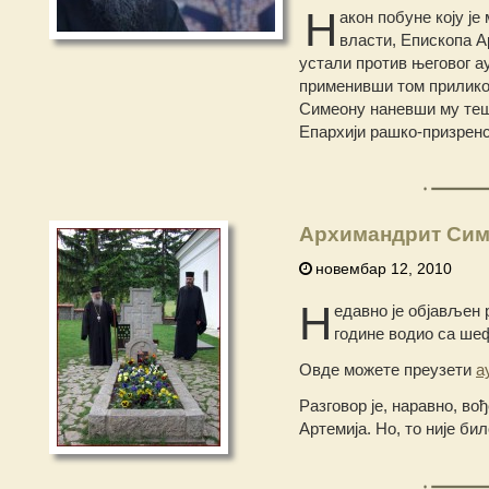
Н
акон побуне коју ј
власти, Епископа А
устали против његовог а
применивши том прилико
Симеону наневши му тешк
Епархији рашко-призренс
Архимандрит Симе
новембар 12, 2010
Н
едавно је објављен 
године водио са ш
Овде можете преузети
а
Разговор је, наравно, во
Артемија. Но, то није би