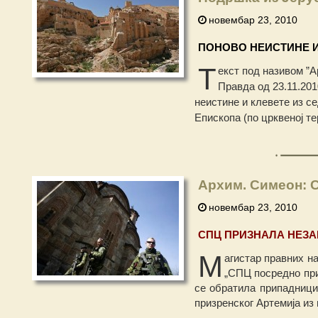
новембар 23, 2010
ПОНОВО НЕИСТИНЕ И
Т
екст под називом ”
Правда од 23.11.2010
неистине и клевете из с
Епископа (по црквеној те
Архим. Симеон: С
новембар 23, 2010
СПЦ ПРИЗНАЛА НЕЗА
М
агистар правних на
„СПЦ посредно при
се обратила припадници
призренског Артемија из 