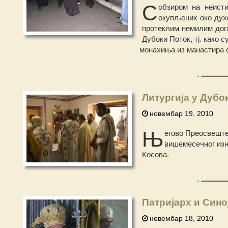
С
обзиром на неисти
окупљених око дух
протеклим немилим дога
Дубоки Поток, тј. како 
монахиња из манастира о
Литургија у Дубо
новембар 19, 2010
Њ
егово Преосвештен
вишемесечног изна
Косова.
Патријарх и Син
новембар 18, 2010