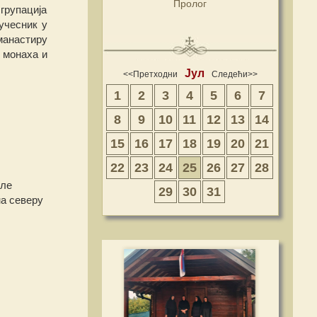
Пролог
групација
учесник у
манастиру
е монаха и
Јул
<<Претходни
Следећи>>
1
2
3
4
5
6
7
8
9
10
11
12
13
14
15
16
17
18
19
20
21
22
23
24
25
26
27
28
сле
29
30
31
на северу