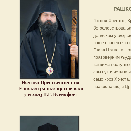
РАШКО
Господ Христос, Кр
богословствовања,
доласком у овај св
наше спасење; он 
Глава Цркве, а Цр
правоверним људим
таквима доступно.
сам пут и истина и
само кроз Христа,
Његово Преосвештенство
православној и Цр
Епископ рашко-призренски
у егзилу Г.Г. Ксенофонт