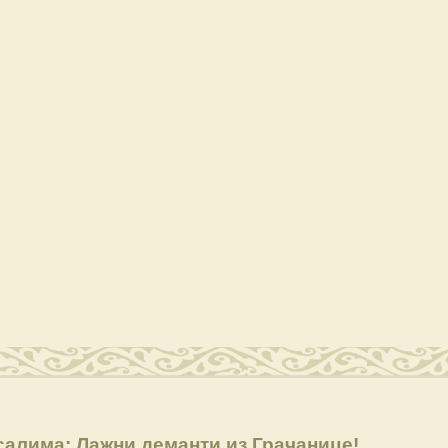
алима: Лажни деманти из Грачанице!