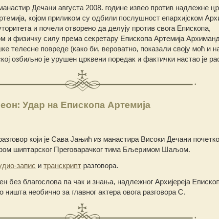
е манастир Дечани августа 2008. године извео против надлежне ц
ртемија, којом приликом су одбили послушност епархијском Архи
уторитета и почели отворено да делују против свога Епископа,
м и физичку силу према секретару Епископа Артемија Архиман
е телесне повреде (како би, вероватно, показали своју моћ и на
кој озбиљно је урушен црквени поредак и фактички настао је ра
он: Удар на Епископа Артемија
разговор који је Сава Јањић из манастира Високи Дечани почетк
ефом шиптарског Преговарачког тима Бљеримом Шаљом.
удио-запис
и
транскрипт
разговора.
ђен без благослова па чак и знања, надлежног Архијереја Еписко
ло ништа необично за главног актера овога разговора С.