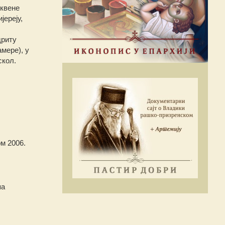
рквене
јереју,
дриту
мере), у
скол.
ом 2006.
па