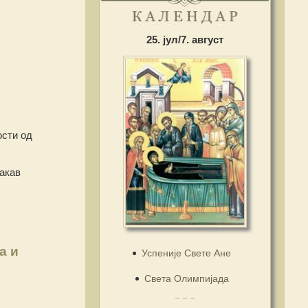
25. јул/7. август
ости од
акав
а и
Успеније Свете Ане
Света Олимпијада