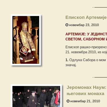
Епископ Артемије
новембар 23, 2010
АРТЕМИЈЕ: У ЈЕДИНС
СВЕТОМ, САБОРНОМ 
Епископ рашко-призренск
21. новембра 2010, из ко
1.
Одлука Сабора о мом р
значај.
Јеромонах Наум: 
његових монаха
новембар 21, 2010