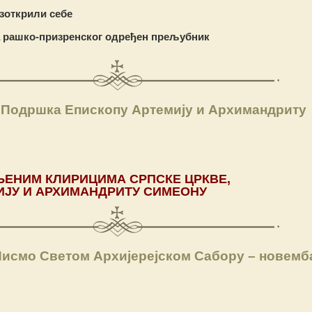
зоткрили себе
 рашко-призренског одређен прељубник
 Подршка Епископу Артемију и Архимандриту
ЊЕНИМ
КЛИРИЦИМА
СРПСКЕ
ЦРКВЕ
,
ИЈУ
И
АРХИМАНДРИТУ
СИМЕОНУ
Писмо Светом Архијерејском Сабору – новемб