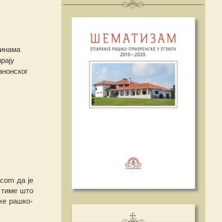
винама
ирају
анонског
.com да је
 тиме што
ке рашко-