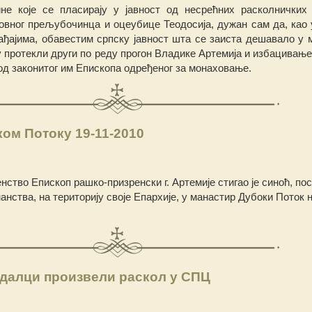
не које се пласирају у јавност од несрећних расколничких 
овног прељубочинца и оцеубице Теодосија, дужан сам да, као 
ђајима, обавестим српску јавност шта се заиста дешавало у 
су протекли други по реду прогон Владике Артемија и избацивањ
д законитог им Епископа одређеног за монаховање.
ком Потоку 19-11-2010
ство Епископ рашко-призренски г. Артемије стигао је синоћ, по
нства, на територију своје Епархије, у манастир Дубоки Поток 
одалци произвели раскол у СПЦ