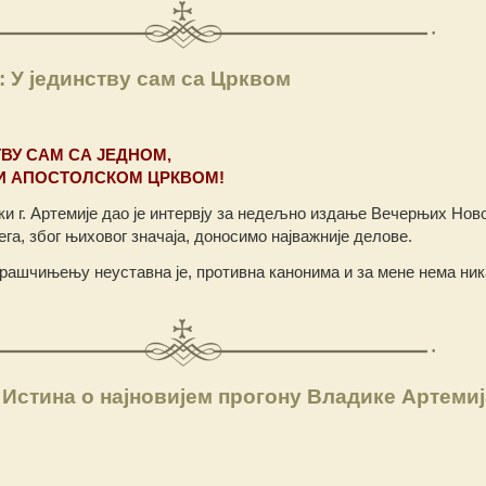
: У јединству сам са Црквом
ТВУ САМ СА ЈЕДНОМ,
И АПОСТОЛСКОМ ЦРКВОМ!
и г. Артемије дао је интервју за недељно издање Вечерњих Нов
јега, због њиховог значаја, доносимо најважније делове.
ашчињењу неуставна је, противна канонима и за мене нема ник
Истина о најновијем прогону Владике Артемиј