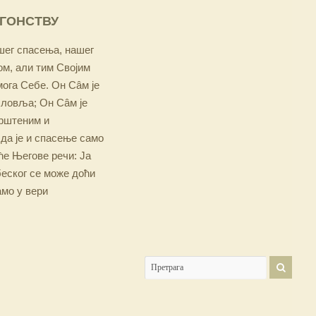
ОГОНСТВУ
ашег спасења, нашег
м, али тим Својим
мога Себе. Он Сâм је
словља; Он Сâм је
крштеним и
 да је и спасење само
е Његове речи: Ја
беског се може доћи
амо у вери