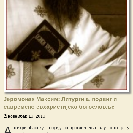
Јеромонах Максим: Литургија, подвиг и
савремено евхаристијско богословље
новембар 10, 2010
А
нтихришћанску теорију непротивљења злу, што је у