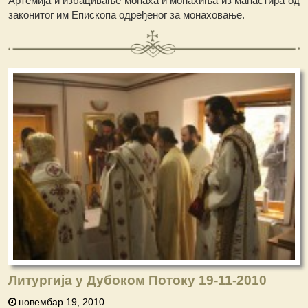
Артемија и избацивање монаха и монахиња из манастира од
законитог им Епископа одређеног за монаховање.
Литургија у Дубоком Потоку 19-11-2010
новембар 19, 2010