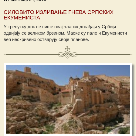
СИЛОВИТО ИЗЛИВАЊЕ ГНЕВА СРПСКИХ
ЕКУМЕНИСТА
У тренутку док се пише овај чланак догађаји у Србији
одвијају се великом брзином. Маске су пале и Екуменисти
већ нескривено остварују своје планове.