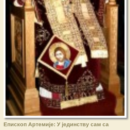
Епископ Артемије: У јединству сам са