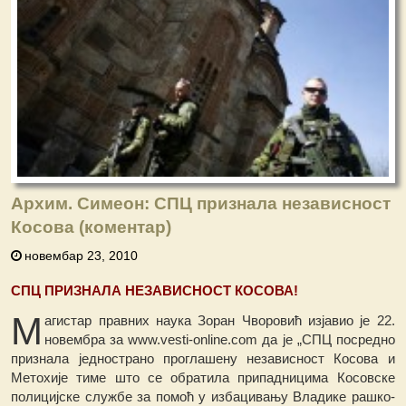
Архим. Симеон: СПЦ признала независност
Косова (коментар)
новембар 23, 2010
СПЦ ПРИЗНАЛА НЕЗАВИСНОСТ КОСОВА!
М
агистар правних наука Зоран Чворовић изјавио је 22.
новембра за www.vesti-online.com да је „СПЦ посредно
признала једнострано проглашену независност Косова и
Метохије тиме што се обратила припадницима Косовске
полицијске службе за помоћ у избацивању Владике рашко-