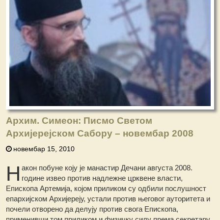
Архим. Симеон: Писмо Светом
Архијерејском Сабору – новембар 2008
новембар 15, 2010
Н
акон побуне коју је манастир Дечани августа 2008.
године извео против надлежне црквене власти,
Епископа Артемија, којом приликом су одбили послушност
епархијском Архијереју, устали против његовог ауторитета и
почели отворено да делују против свога Епископа,
применивши том приликом и физичку силу према секретару