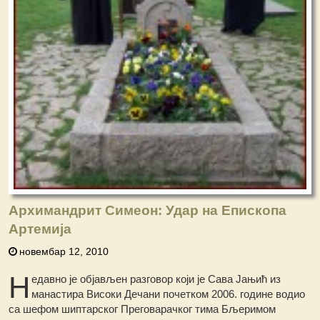
Архимандрит Симеон: Удар на Епископа
Артемија
новембар 12, 2010
Н
едавно је објављен разговор који је Сава Јањић из
манастира Високи Дечани почетком 2006. године водио
са шефом шиптарског Преговарачког тима Бљеримом