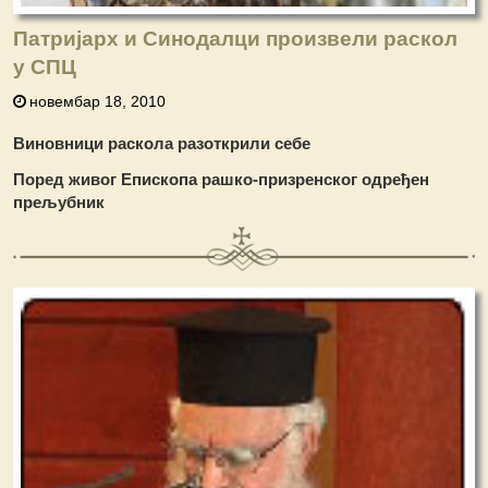
Патријарх и Синодалци произвели раскол
у СПЦ
новембар 18, 2010
Виновници раскола разоткрили себе
Поред живог Епископа рашко-призренског одређен
прељубник