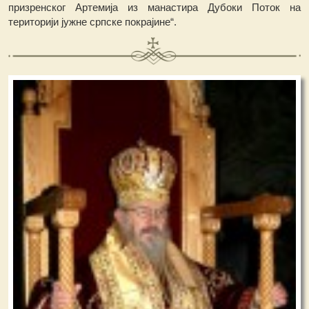
призренског Артемија из манастира Дубоки Поток на
територији јужне српске покрајине“.