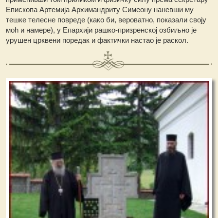
Епископа Артемија Архимандриту Симеону наневши му
тешке телесне повреде (како би, вероватно, показали своју
моћ и намере), у Епархији рашко-призренској озбиљно је
урушен црквени поредак и фактички настао је раскол.