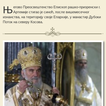
Њ
егово Преосвештенство Епископ рашко-призренски г.
Артемије стигао је синоћ, после вишемесечног
изнанства, на територију своје Епархије, у манастир Дубоки
Поток на северу Косова.