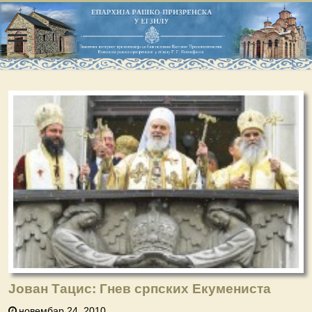
Јован Тацис: Гнев српских Екумениста
новембар 24, 2010