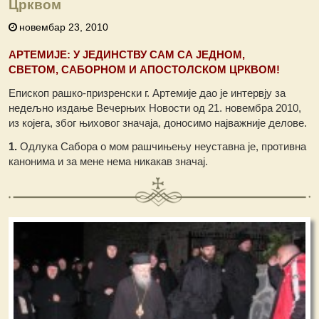
Црквом
новембар 23, 2010
АРТЕМИЈЕ: У ЈЕДИНСТВУ САМ СА ЈЕДНОМ,
СВЕТОМ, САБОРНОМ И АПОСТОЛСКОМ ЦРКВОМ!
Епископ рашко-призренски г. Артемије дао је интервју за
недељно издање Вечерњих Новости од 21. новембра 2010,
из којега, због њиховог значаја, доносимо најважније делове.
1.
Одлука Сабора о мом рашчињењу неуставна је, противна
канонима и за мене нема никакав значај.