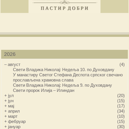
2026
–
август
(4)
Свети Владика Николај: Недеља 10. по Духовдану
У манастиру Светог Стефана Деспота српског свечано
прослављена храмовна слава
Свети Владика Николај: Недеља 9. по Духовдану
Свети пророк Илија – Илиндан
+
јул
(20)
+
јун
(15)
+
мај
(17)
+
април
(34)
+
март
(10)
+
фебруар
(15)
+
јануар
(30)