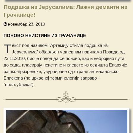
Подршка из Јерусалима: Лажни деманти из
Грачанице!
новембар 23, 2010
ПОНОВО НЕИСТИНЕ ИЗ ГРАЧАНИЦЕ
Т
екст под називом ”Артемију стигла подршка из
Јерусалима” објављен у дневним новинама Правда од
23.11.2010, био је повод да се поново, као и небројено пута
до сада, пласирају неистине и клевете из седишта Епархије
рашко-призренске, узурпиране од стране анти-канонског
Епископа (по црквеној терминологији заправо –
”прељубника”).