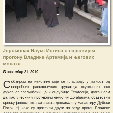
Јеромонах Наум: Истина о најновијем
прогону Владике Артемија и његових
монаха
новембар 21, 2010
С
обзиром на неистине које се пласирају у јавност од
несрећних расколничких групација окупљених око
духовног прељубочинца и оцеубице Теодосија, дужан сам
да, као учесник у протеклим немилим догађајима, обавестим
српску јавност шта се заиста дешавало у манастиру Дубоки
Поток, тј. како су протекли други по реду прогон Владике