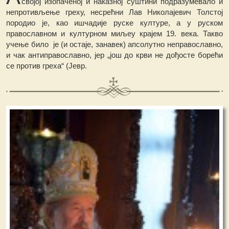
својој изопаченој и наказној суштини подразумевало и
непротивљење греху, несрећни Лав Николајевич Толстој
породио је, као ишчадије руске културе, а у руском
православном и културном миљеу крајем 19. века. Такво
учење било је (и остаје, занавек) апсолутно неправославно,
и чак антиправославно, јер „још до крви не дођосте борећи
се против греха“ (Јевр.