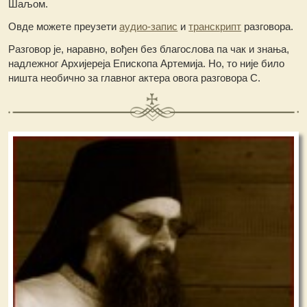
Шаљом.
Овде можете преузети
аудио-запис
и
транскрипт
разговора.
Разговор је, наравно, вођен без благослова па чак и знања,
надлежног Архијереја Епископа Артемија. Но, то није било
ништа необично за главног актера овога разговора С.