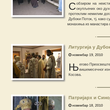
С
обзиром на неисти
окупљених око дух
протеклим немилим дога
Дубоки Поток, тј. како 
монахиња из манастира о
Литургија у Дубо
новембар 19, 2010
Њ
егово Преосвештен
вишемесечног изна
Косова.
Патријарх и Син
новембар 18, 2010