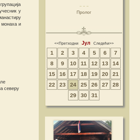
групација
учесник у
Пролог
манастиру
е монаха и
Јул
<<Претходни
Следећи>>
1
2
3
4
5
6
7
8
9
10
11
12
13
14
15
16
17
18
19
20
21
сле
22
23
24
25
26
27
28
на северу
29
30
31