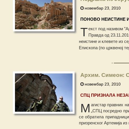
новембар 23, 2010
ПОНОВО НЕИСТИНЕ И
Т
екст под називом ”
Правда од 23.11.2010
неистине и клевете из с
Епископа (по црквеној те
Архим. Симеон: С
новембар 23, 2010
СПЦ ПРИЗНАЛА НЕЗА
М
агистар правних на
„СПЦ посредно при
се обратила припадници
призренског Артемија из 