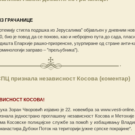
З ГРАЧАНИЦЕ
Артемију стигла подршка из Јерусалима” објављен у дневним но
, био је повод да се поново, као и небројено пута до сада, плас
едишта Епархије рашко-призренске, узурпиране од стране анти-к
рминологији заправо – ”прељубника”).
ПЦ признала независност Косова (коментар)
ВИСНОСТ КОСОВА!
ука Зоран Чворовић изјавио је 22. новембра за www.vesti-online
знала једнострано проглашену независност Косова и Метохије
ма Косовске полицијске службе за помоћ у избацивању Влади
манастира Дубоки Поток на територији јужне српске покрајине“.