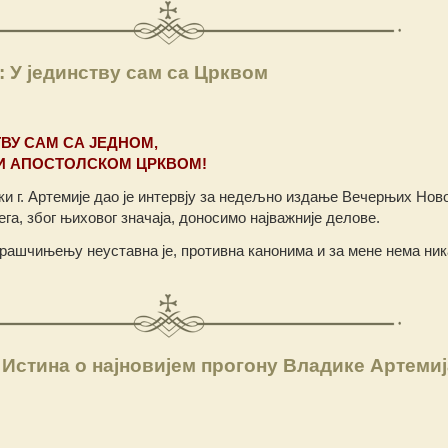
: У јединству сам са Црквом
ТВУ САМ СА ЈЕДНОМ,
И АПОСТОЛСКОМ ЦРКВОМ!
и г. Артемије дао је интервју за недељно издање Вечерњих Нов
јега, због њиховог значаја, доносимо најважније делове.
ашчињењу неуставна је, противна канонима и за мене нема ник
Истина о најновијем прогону Владике Артемиј