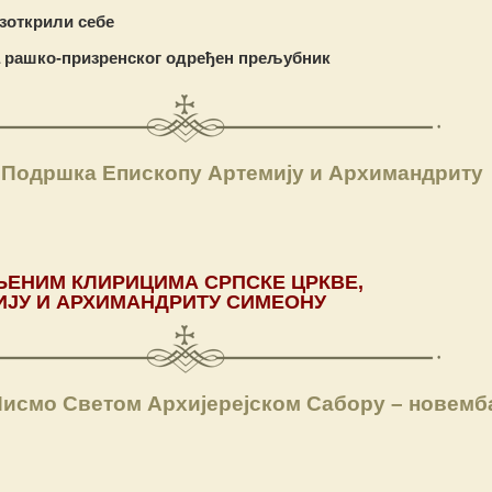
зоткрили себе
 рашко-призренског одређен прељубник
 Подршка Епископу Артемију и Архимандриту
ЊЕНИМ
КЛИРИЦИМА
СРПСКЕ
ЦРКВЕ
,
ИЈУ
И
АРХИМАНДРИТУ
СИМЕОНУ
Писмо Светом Архијерејском Сабору – новемб