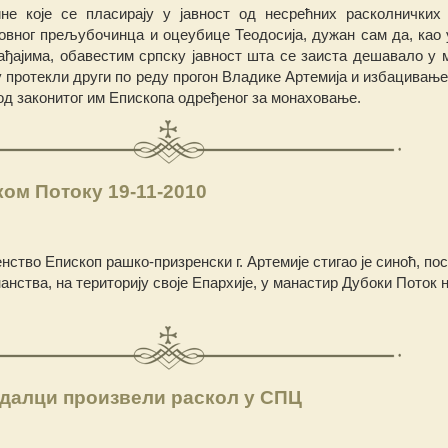
не које се пласирају у јавност од несрећних расколничких 
овног прељубочинца и оцеубице Теодосија, дужан сам да, као 
ђајима, обавестим српску јавност шта се заиста дешавало у 
су протекли други по реду прогон Владике Артемија и избацивањ
д законитог им Епископа одређеног за монаховање.
ком Потоку 19-11-2010
ство Епископ рашко-призренски г. Артемије стигао је синоћ, по
нства, на територију своје Епархије, у манастир Дубоки Поток 
одалци произвели раскол у СПЦ