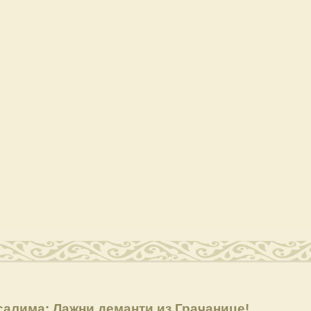
алима: Лажни деманти из Грачанице!