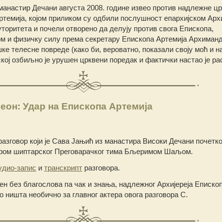
е манастир Дечани августа 2008. године извео против надлежне ц
ртемија, којом приликом су одбили послушност епархијском Архи
уторитета и почели отворено да делују против свога Епископа,
м и физичку силу према секретару Епископа Артемија Архиман
е телесне повреде (како би, вероватно, показали своју моћ и на
кој озбиљно је урушен црквени поредак и фактички настао је ра
он: Удар на Епископа Артемија
разговор који је Сава Јањић из манастира Високи Дечани почетк
ефом шиптарског Преговарачког тима Бљеримом Шаљом.
удио-запис
и
транскрипт
разговора.
ђен без благослова па чак и знања, надлежног Архијереја Еписко
ло ништа необично за главног актера овога разговора С.