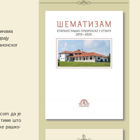
винама
ирају
анонског
.com да је
 тиме што
ке рашко-