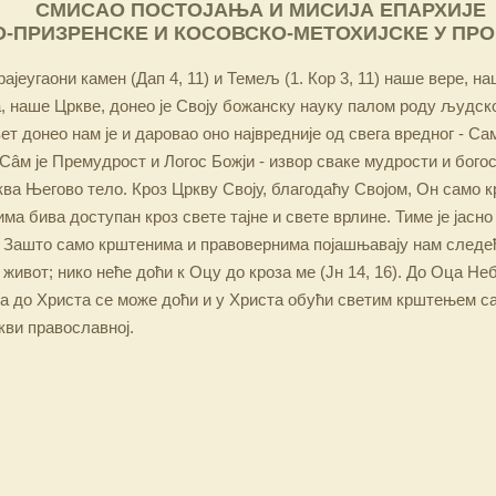
СМИСАО ПОСТОЈАЊА И МИСИЈА ЕПАРХИЈЕ
-ПРИЗРЕНСКЕ И КОСОВСКО-МЕТОХИЈСКЕ У ПР
ајеугаони камен (Дап 4, 11) и Темељ (1. Кор 3, 11) наше вере, н
 наше Цркве, донео је Своју божанску науку палом роду људско
ет донео нам је и даровао оно највредније од свега вредног - Са
Сâм је Премудрост и Логос Божји - извор сваке мудрости и бого
ква Његово тело. Кроз Цркву Своју, благодаћу Својом, Он само 
а бива доступан кроз свете тајне и свете врлине. Тиме је јасно
 Зашто само крштенима и правовернима појашњавају нам следећ
 живот; нико неће доћи к Оцу до кроза ме (Јн 14, 16). До Оца Не
 а до Христа се може доћи и у Христа обући светим крштењем с
кви православној.