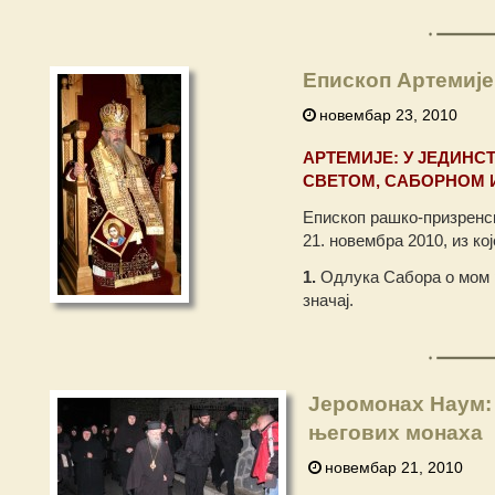
Епископ Артемије
новембар 23, 2010
АРТЕМИЈЕ: У ЈЕДИНС
СВЕТОМ, САБОРНОМ 
Епископ рашко-призренск
21. новембра 2010, из ко
1.
Одлука Сабора о мом р
значај.
Јеромонах Наум: 
његових монаха
новембар 21, 2010