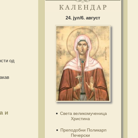
24. јул/6. август
ости од
акав
а и
Света великомученица
Христина
Преподобни Поликарп
Печерски