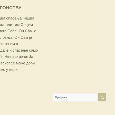
ОГОНСТВУ
ашег спасења, нашег
м, али тим Својим
мога Себе. Он Сâм је
словља; Он Сâм је
крштеним и
 да је и спасење само
е Његове речи: Ја
беског се може доћи
амо у вери