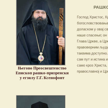
РАШКО
Господ Христос, Кр
богословствовања,
доласком у овај св
наше спасење; он 
Глава Цркве, а Цр
правоверним људим
таквима доступно.
сам пут и истина и
само кроз Христа,
Његово Преосвештенство
православној и Цр
Епископ рашко-призренски
у егзилу Г.Г. Ксенофонт