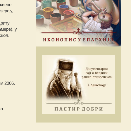
рквене
јереју,
дриту
мере), у
скол.
ом 2006.
па