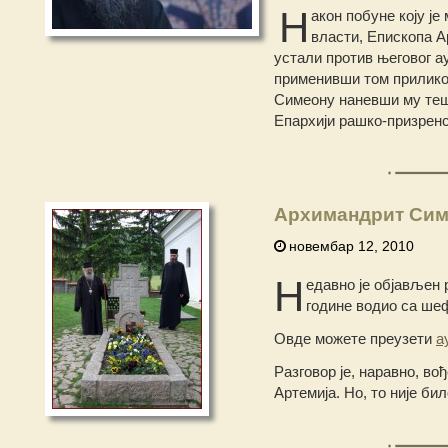
Н
акон побуне коју ј
власти, Епископа А
устали против његовог а
применивши том прилико
Симеону наневши му тешк
Епархији рашко-призренс
Архимандрит Симе
новембар 12, 2010
Н
едавно је објављен 
године водио са ш
Овде можете преузети
а
Разговор је, наравно, во
Артемија. Но, то није би