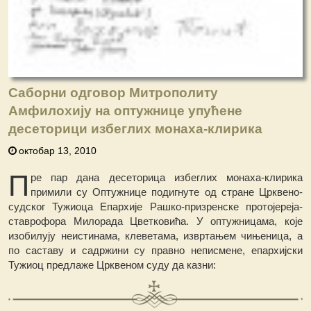
Саборни одговор Митрополиту
Амфилохију на оптужнице упућене
десеторици избеглих монаха-клирика
октобар 13, 2010
П
ре пар дана десеторица избеглих монаха-клирика
примили су Оптужнице подигнуте од стране Црквено-
судског Тужиоца Епархије Рашко-призренске протојереја-
ставрофора Милорада Цветковића. У оптужницама, које
изобилују неистинама, клеветама, извртањем чињеница, а
по саставу и садржини су правно неписмене, епархијски
Тужиоц предлаже Црквеном суду да казни: