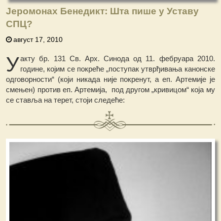
Јеромонах Бенедикт: Шта пише у Уставу
СПЦ?
август 17, 2010
У
акту бр. 131 Св. Арх. Синода од 11. фебруара 2010.
године, којим се покреће „поступак утврђивања канонске
одговорности“ (који никада није покренут, а еп. Артемије је
смењен) против еп. Артемија, под другом „кривицом“ која му
се ставља на терет, стоји следеће: