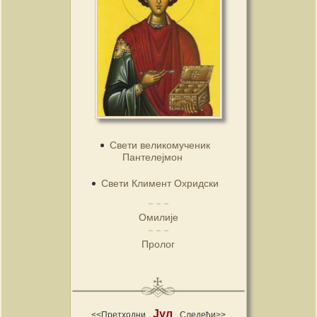
Свети великомученик
Пантелејмон
Свети Климент Охридски
Омилије
Пролог
Јул
<<Претходни
Следећи>>