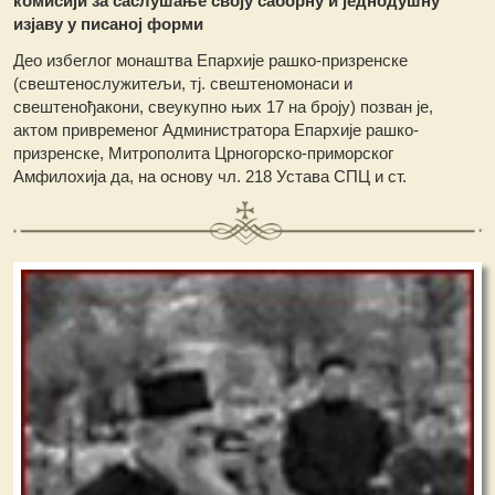
комисији за саслушање своју саборну и једнодушну
изјаву у писаној форми
Део избеглог монаштва Епархије рашко-призренске
(свештенослужитељи, тј. свештеномонаси и
свештенођакони, свеукупно њих 17 на броју) позван је,
актом привременог Администратора Епархије рашко-
призренске, Митрополита Црногорско-приморског
Амфилохија да, на основу чл. 218 Устава СПЦ и ст.