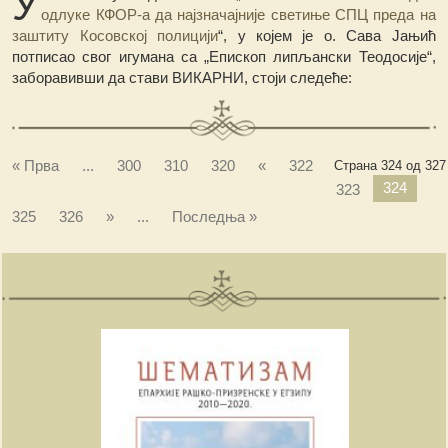
У
одлуке КФОР-а да најзначајније светиње СПЦ преда на
заштиту Косовској полицији
“, у којем је о. Сава Јањић
потписао свог игумана са „Епископ липљански Теодосије“,
заборавивши да стави ВИКАРНИ, стоји следеће:
« Прва
...
300
310
320
«
322
Страна 324 од 327
324
323
325
326
»
...
Последња »