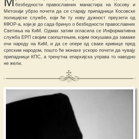
М
безбедности православних манастира на Косову и
Метохији убрзо почети да се старају припадници Косовске
полицијске службе, који ће ту нову дужност преузети од
КФОР-а, који је до сада бринуо о безбедности православних
Светиња на КиМ. Одмах затим огласила се Информативна
служба ЕРП својим саопштењем, којим покушава да замаже
очи народу на КиМ, и да се опере од сваке кривице пред
српским народом, пошто ће монахе ускоро почети да чувају
припадници КПС, а тренутна епархијска управа то наводно
не жели.