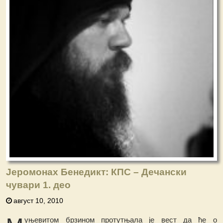
Јеромонах Бенедикт: КПС – Дечански
чувари 1. део
август 10, 2010
уњевитом брзином протутњала је вест да ће о