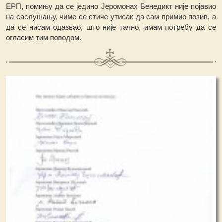
ЕРП, помињу да се једино Јеромонах Бенедикт није појавио
на саслушању, чиме се стиче утисак да сам примио позив, а
дa се нисам одазвао, што није тачно, имам потребу да се
огласим тим поводом.