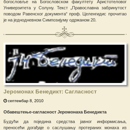
богословље на Богословском факултету Аристотеловог
Универзитета у Солуну. Текст „Православна забринутост
поводом Равенског документа“ проф. Целенгидис прочитао
је на једнодневном Симпозијуму одржаном 20.
Јеромонах Бенедикт: Сагласност
септембар 8, 2010
Обавештење-сагласност Јеромонаха Бенедикта
Будући да поједина средства јавног информисања,
преносећи догађаје о саслушању протераних монаха из