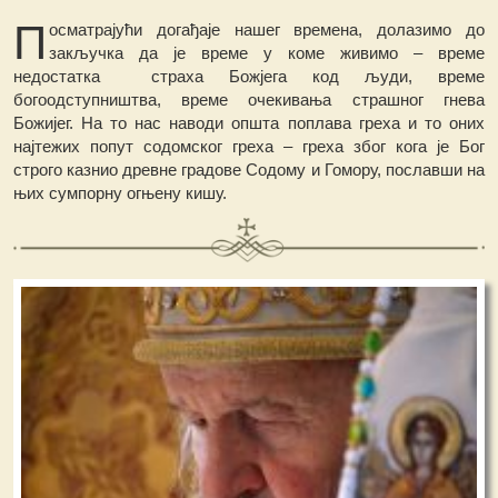
П
осматрајући догађаје нашег времена, долазимо до
закључка да је време у коме живимо – време
недостатка страха Божјега код људи, време
богоодступништва, време очекивања страшног гнева
Божијег. На то нас наводи општа поплава греха и то оних
најтежих попут содомског греха – греха због кога је Бог
строго казнио древне градове Содому и Гомору, пославши на
њих сумпорну огњену кишу.