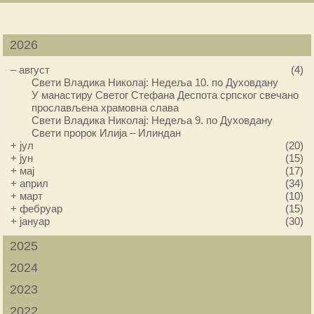
2026
–
август
(4)
Свети Владика Николај: Недеља 10. по Духовдану
У манастиру Светог Стефана Деспота српског свечано
прослављена храмовна слава
Свети Владика Николај: Недеља 9. по Духовдану
Свети пророк Илија – Илиндан
+
јул
(20)
+
јун
(15)
+
мај
(17)
+
април
(34)
+
март
(10)
+
фебруар
(15)
+
јануар
(30)
2025
2024
2023
2022