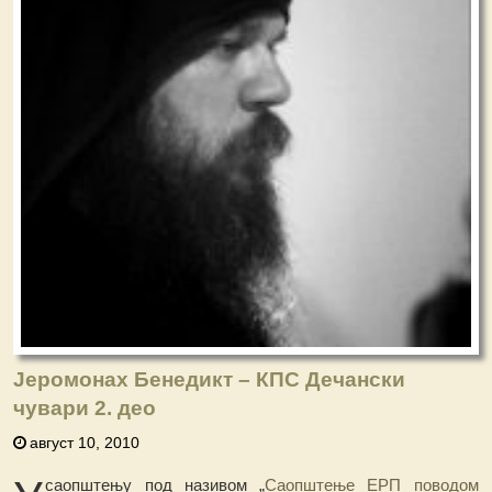
Јеромонах Бенедикт – КПС Дечански
чувари 2. део
август 10, 2010
саопштењу под називом „
Саопштење ЕРП поводом