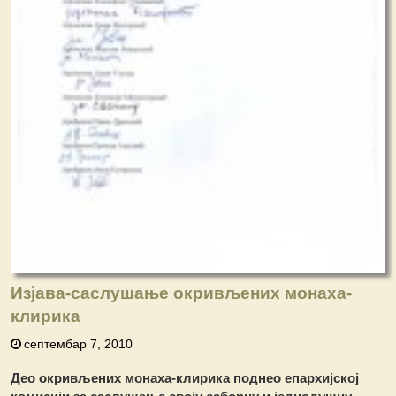
Изјава-саслушање окривљених монаха-
клирика
септембар 7, 2010
Део окривљених монаха-клирика поднео епархијској