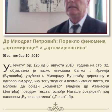
Др Миодраг Петровић: Порекло феномена
„артемијевци“ и „артемијевштина“
септембар 10, 2010
У
„Печату“ бр. 126 од 6. августа 2010. године на стр. 32.
објављено је писмо епископа бачког г. Иринеја
(Буловића), упућено г. Милораду Вучелићу, директору и
одговорном уреднику тог угледног и веома читаног листа, са
молбом да објави „коментар“ владике др Атанасија
(Јевтића) поводом текста госпође Наташе Јовановић под
насловом „Вунена времена“ („Печат“, бр.