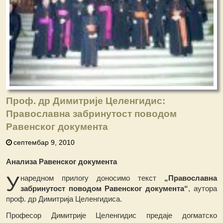
Проф. др Димитрије Целенгидис:
Православна забринутост поводом
Равенског документа
септембар 9, 2010
Анализа Равенског документа
У
наредном прилогу доносимо текст
„Православна
забринутост поводом Равенског документа“
, аутора
проф. др Димитрија Целенгидиса.
Професор Димитрије Целенгидис предаје догматско