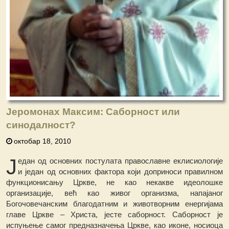
Јеромонах Максим: Саборност или
синодалност?
октобар 18, 2010
Ј
едан од основних постулата православне еклисиологије
и један од основних фактора који доприноси правилном
функционисању Цркве, не као некакве идеолошке
организације, већ као живог организма, напајаног
Богочовечанским благодатним и животворним енергијама
главе Цркве – Христа, јесте саборност. Саборност је
испуњење самог предназначења Цркве, као иконе, носиоца