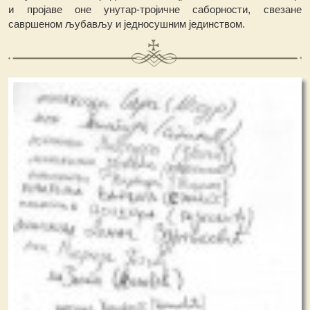
и пројаве оне унутар-тројичне саборности, свезане
савршеном љубављу и једносушним јединством.