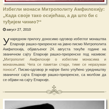
Избегли монаси Митрополиту Амфилохију:
„Када своје тако осијећаш, а да што би с
туђијем чинио?“
август 27, 2010
У
наредном прилогу доносимо одговор избеглог монаштва
Епархије рашко-призренске на јавно писмо Митрополита
Амфилохија, објављеног 24. августа текуће године на
званичном сајту Епархије рашко-призренске под називом:
„
Митрополит Амфилохије о избеглим монасима и
монахињама: Чега се паметан стиди, тиме се неразуман
поноси
”. Писмо-одговор је најпре било упућено уредништву
званичног сајта Епархије рашко-призренске, са молбом да
се објави на сајту Епархије.