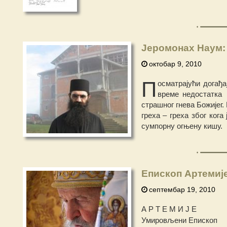
Јеромонах Наум: 
октобар 9, 2010
П
осматрајући догађ
време недостатка 
страшног гнева Божијег.
греха – греха због ког
сумпорну огњену кишу.
Епископ Артемије
септембар 19, 2010
А Р Т Е М И Ј Е
Умировљени Епископ