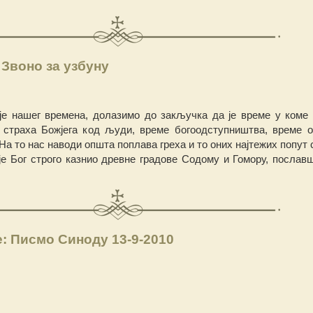
Звоно за узбуну
аје нашег времена, долазимо до закључка да је време у коме
страха Божјега код људи, време богоодступништва, време 
 На то нас наводи општа поплава греха и то оних најтежих попут
а је Бог строго казнио древне градове Содому и Гомору, послав
: Писмо Синоду 13-9-2010