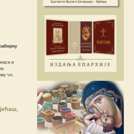
 саборну
онаси и
ра
ову чл.
јећаш,