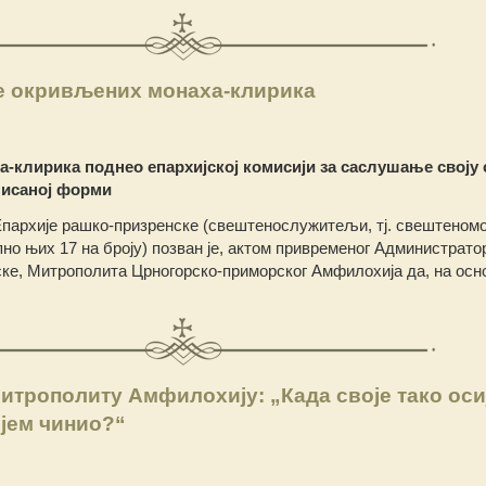
е окривљених монаха-клирика
-клирика поднео епархијској комисији за саслушање своју
 писаној форми
Епархије рашко-призренске (свештенослужитељи, тј. свештеном
но њих 17 на броју) позван је, актом привременог Администрато
ке, Митрополита Црногорско-приморског Амфилохија да, на осн
итрополиту Амфилохију: „Када своје тако оси
ијем чинио?“