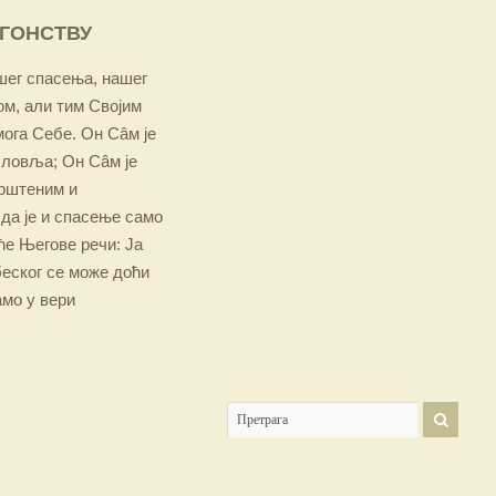
ОГОНСТВУ
ашег спасења, нашег
м, али тим Својим
мога Себе. Он Сâм је
словља; Он Сâм је
крштеним и
 да је и спасење само
е Његове речи: Ја
беског се може доћи
амо у вери