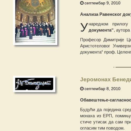
септембар 9, 2010
Анализа Равенског док
У
наредном прилогу
документа“
, аутора
Професор Димитрије Це
Аристотеловог Универз
документа“ проф. Целенг
Јеромонах Бенеди
септембар 8, 2010
Обавештење-сагласнос
Будући да поједина сре
монаха из ЕРП, помињу 
стиче утисак да сам пр
огласим тим поводом.