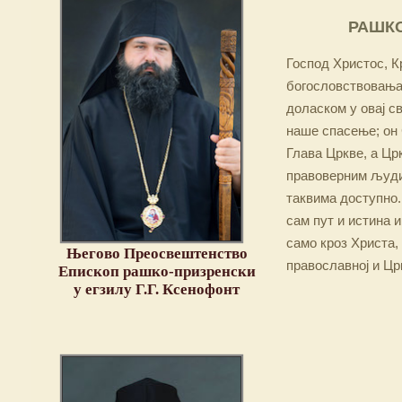
РАШКО
Господ Христос, Кр
богословствовања,
доласком у овај св
наше спасење; он 
Глава Цркве, а Цр
правоверним људим
таквима доступно.
сам пут и истина и
само кроз Христа,
Његово Преосвештенство
православној и Цр
Епископ рашко-призренски
у егзилу Г.Г. Ксенофонт