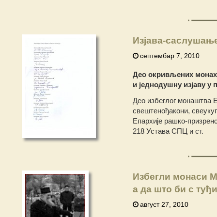
Изјава-саслушањ
септембар 7, 2010
Део окривљених монаха
и једнодушну изјаву у
Део избеглог монаштва 
свештенођакони, свеукуп
Епархије рашко-призренс
218 Устава СПЦ и ст.
Избегли монаси М
а да што би с туђ
август 27, 2010