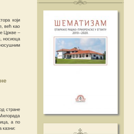
тора који
, већ као
е Цркве –
, носиоца
носушним
ене
од стране
 Милорада
ица, а по
 казни: