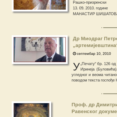
Рашко-призренски
13. 09. 2010. године
МАНАСТИР ШИШАТОВ
Др Миодраг Петр
„артемијевштина
септембар 10, 2010
У
„Печату“ бр. 126 од
Иринеја (Буловића)
угледног и веома читано
поводом текста госпође 
Проф. др Димитри
Равенског докуме