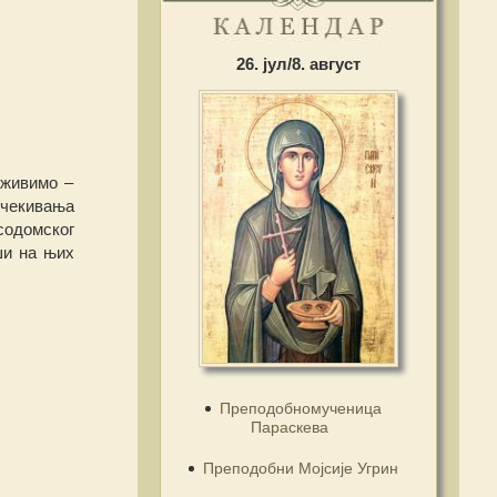
26. јул/8. август
 живимо –
очекивања
 содомског
ши на њих
Преподобномученица
Параскева
Преподобни Мојсије Угрин