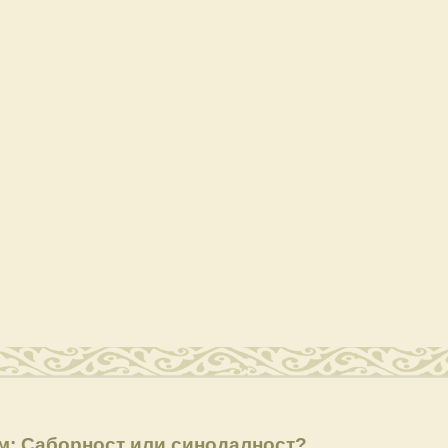
м: Саборност или синодалност?