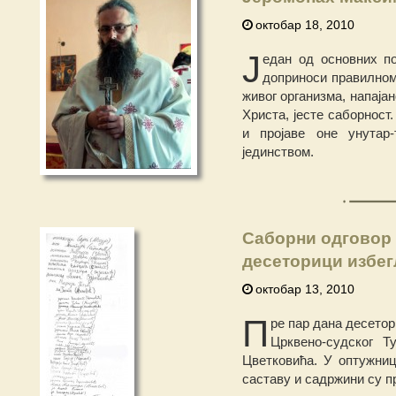
октобар 18, 2010
Ј
едан од основних по
доприноси правилном
живог организма, напаја
Христа, јесте саборност
и пројаве оне унутар
јединством.
Саборни одговор
десеторици избег
октобар 13, 2010
П
ре пар дана десето
Црквено-судског Т
Цветковића. У оптужниц
саставу и садржини су п