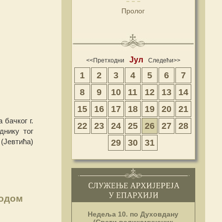
Пролог
Јул
<<Претходни
Следећи>>
1
2
3
4
5
6
7
8
9
10
11
12
13
14
15
16
17
18
19
20
21
 бачког г.
22
23
24
25
26
27
28
днику тог
(Јевтића)
29
30
31
водом
Недеља 10. по Духовдану