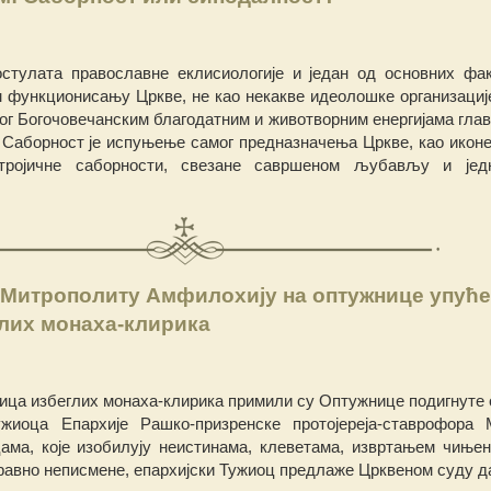
стулата православне еклисиологије и један од основних фак
 функционисању Цркве, не као некакве идеолошке организације
ног Богочовечанским благодатним и животворним енергијама глав
. Саборност је испуњење самог предназначења Цркве, као иконе
-тројичне саборности, свезане савршеном љубављу и јед
 Митрополиту Амфилохију на оптужнице упућ
лих монаха-клирика
рица избеглих монаха-клирика примили су Оптужнице подигнуте 
ужиоца Епархије Рашко-призренске протојереја-ставрофора
ама, које изобилују неистинама, клеветама, извртањем чињен
равно неписмене, епархијски Тужиоц предлаже Црквеном суду да