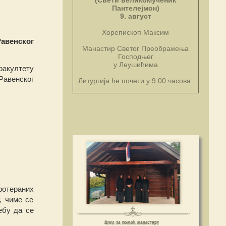
(Свети великомученик
Пантелејмон)
9. август
Хорепископ Максим
авенског
Манастир Светог Преображења
Господњег
у Леушићима
факултету
Равенског
Литургија ће почети у 9.00 часова.
ротераних
, чиме се
ебу да се