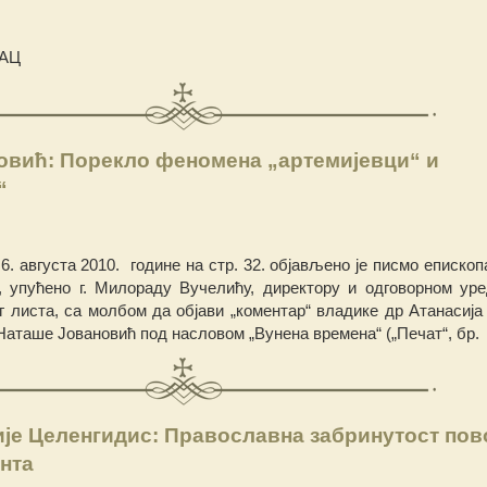
АЦ
овић: Порекло феномена „артемијевци“ и
“
 6. августа 2010. године на стр. 32. објављено је писмо епископа
, упућено г. Милораду Вучелићу, директору и одговорном уре
г листа, са молбом да објави „коментар“ владике др Атанасија 
Наташе Јовановић под насловом „Вунена времена“ („Печат“, бр.
је Целенгидис: Православна забринутост по
нта