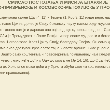
СМИСАО ПОСТОЈАЊА И МИСИЈА ЕПАРХИЈЕ
-ПРИЗРЕНСКЕ И КОСОВСКО-МЕТОХИЈСКЕ У ПР
ајеугаони камен (Дап 4, 11) и Темељ (1. Кор 3, 11) наше вере, н
 наше Цркве, донео је Своју божанску науку палом роду људско
ет донео нам је и даровао оно највредније од свега вредног - Са
Сâм је Премудрост и Логос Божји - извор сваке мудрости и бого
ква Његово тело. Кроз Цркву Своју, благодаћу Својом, Он само 
а бива доступан кроз свете тајне и свете врлине. Тиме је јасно
 Зашто само крштенима и правовернима појашњавају нам следећ
 живот; нико неће доћи к Оцу до кроза ме (Јн 14, 16). До Оца Не
 а до Христа се може доћи и у Христа обући светим крштењем с
кви православној.