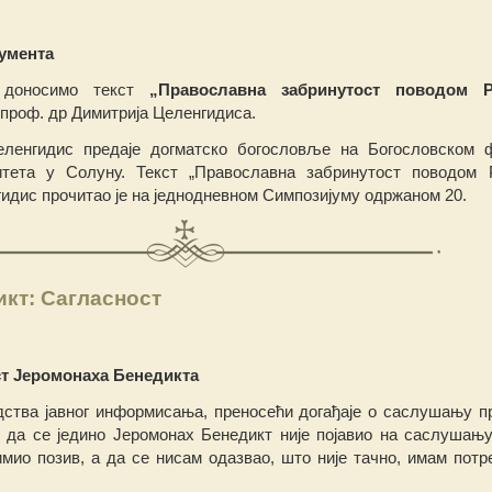
умента
 доносимо текст
„Православна забринутост поводом Р
 проф. др Димитрија Целенгидиса.
ленгидис предаје догматско богословље на Богословском 
итета у Солуну. Текст „Православна забринутост поводом 
идис прочитао је на једнодневном Симпозијуму одржаном 20.
кт: Сагласност
т Јеромонаха Бенедикта
дства јавног информисања, преносећи догађаје о саслушању п
да се једино Јеромонах Бенедикт није појавио на саслушању
имио позив, а дa се нисам одазвао, што није тачно, имам потр