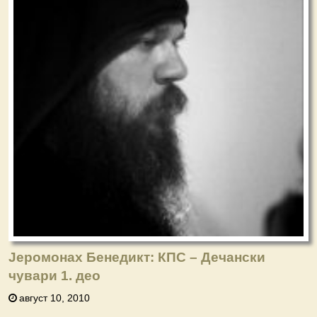
Јеромонах Бенедикт: КПС – Дечански
чувари 1. део
август 10, 2010