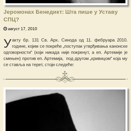
Јеромонах Бенедикт: Шта пише у Уставу
СПЦ?
август 17, 2010
У
акту бр. 131 Св. Арх. Синода од 11. фебруара 2010.
године, којим се покреће „поступак утврђивања канонске
одговорности“ (који никада није покренут, а еп. Артемије је
смењен) против еп. Артемија, под другом „кривицом“ која му
се ставља на терет, стоји следеће: