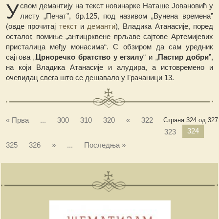
У
свом демантиjу на текст новинарке Наташе Јовановић у
листу „Печат”, бр.125, под називом „Вунена времена”
(овде прочитај
текст
и
деманти
), Владика Атанасије, поред
осталог, помиње „антицрквене прљаве сајтове Артемијевих
присталица међу монасима“. С обзиром да сам уредник
сајтова „
Црноречко братство у егзилу
“ и „
Пастир добри
”,
на који Владика Атанасије и алудира, а истовремено и
очевидац свега што се дешавало у Грачаници 13.
« Прва
...
300
310
320
«
322
Страна 324 од 327
324
323
325
326
»
...
Последња »