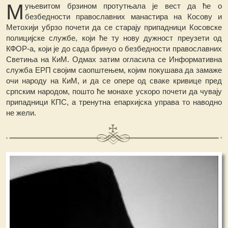
М
уњевитом брзином протутњала је вест да ће о
безбедности православних манастира на Косову и
Метохији убрзо почети да се старају припадници Косовске
полицијске службе, који ће ту нову дужност преузети од
КФОР-а, који је до сада бринуо о безбедности православних
Светиња на КиМ. Одмах затим огласила се Информативна
служба ЕРП својим саопштењем, којим покушава да замаже
очи народу на КиМ, и да се опере од сваке кривице пред
српским народом, пошто ће монахе ускоро почети да чувају
припадници КПС, а тренутна епархијска управа то наводно
не жели.