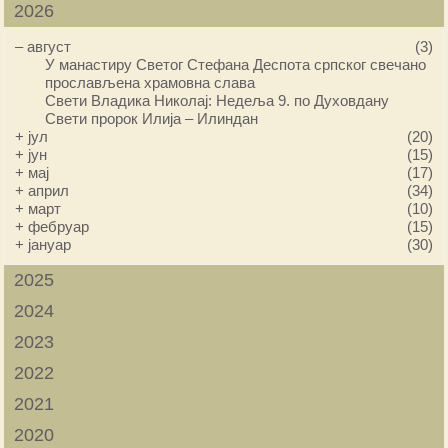
2026
–
август
(3)
У манастиру Светог Стефана Деспота српског свечано
прослављена храмовна слава
Свети Владика Николај: Недеља 9. по Духовдану
Свети пророк Илија – Илиндан
+
јул
(20)
+
јун
(15)
+
мај
(17)
+
април
(34)
+
март
(10)
+
фебруар
(15)
+
јануар
(30)
2025
2024
2023
2022
2021
2020