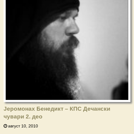
Јеромонах Бенедикт – КПС Дечански
чувари 2. део
август 10, 2010