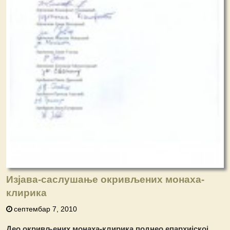
Изјава-саслушање окривљених монаха-
клирика
септембар 7, 2010
Део окривљених монаха-клирика поднео епархијској