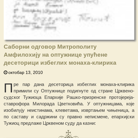
Саборни одговор Митрополиту
Амфилохију на оптужнице упућене
десеторици избеглих монаха-клирика
октобар 13, 2010
П
ре пар дана десеторица избеглих монаха-клирика
примили су Оптужнице подигнуте од стране Црквено-
судског Тужиоца Епархије Рашко-призренске протојереја-
ставрофора Милорада Цветковића. У оптужницама, које
изобилују неистинама, клеветама, извртањем чињеница, а
по саставу и садржини су правно неписмене, епархијски
Тужиоц предлаже Црквеном суду да казни: