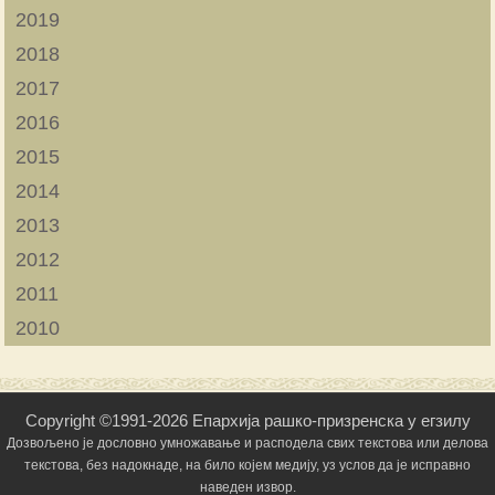
2019
2018
2017
2016
2015
2014
2013
2012
2011
2010
Copyright ©1991-2026 Епархија рашко-призренска у егзилу
Дозвољено је дословно умножавање и расподела свих текстова или делова
текстова, без надокнаде, на било којем медију, уз услов да је исправно
наведен извор.