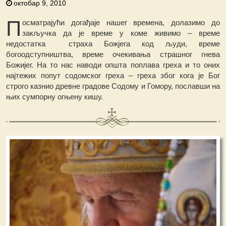
октобар 9, 2010
П
осматрајући догађаје нашег времена, долазимо до
закључка да је време у коме живимо – време
недостатка страха Божјега код људи, време
богоодступништва, време очекивања страшног гнева
Божијег. На то нас наводи општа поплава греха и то оних
најтежих попут содомског греха – греха због кога је Бог
строго казнио древне градове Содому и Гомору, пославши на
њих сумпорну огњену кишу.