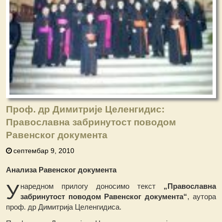
Проф. др Димитрије Целенгидис:
Православна забринутост поводом
Равенског документа
септембар 9, 2010
Анализа Равенског документа
У
наредном прилогу доносимо текст
„Православна
забринутост поводом Равенског документа“
, аутора
проф. др Димитрија Целенгидиса.