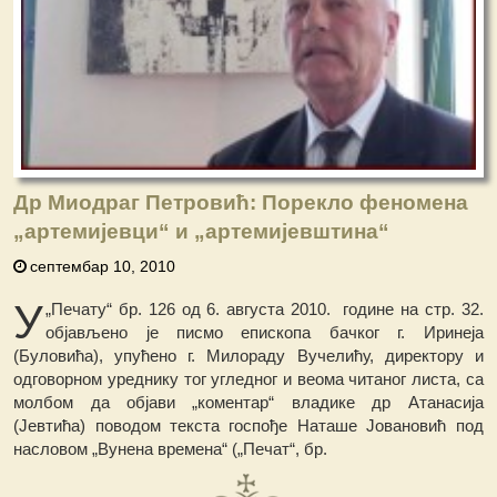
Др Миодраг Петровић: Порекло феномена
„артемијевци“ и „артемијевштина“
септембар 10, 2010
У
„Печату“ бр. 126 од 6. августа 2010. године на стр. 32.
објављено је писмо епископа бачког г. Иринеја
(Буловића), упућено г. Милораду Вучелићу, директору и
одговорном уреднику тог угледног и веома читаног листа, са
молбом да објави „коментар“ владике др Атанасија
(Јевтића) поводом текста госпође Наташе Јовановић под
насловом „Вунена времена“ („Печат“, бр.