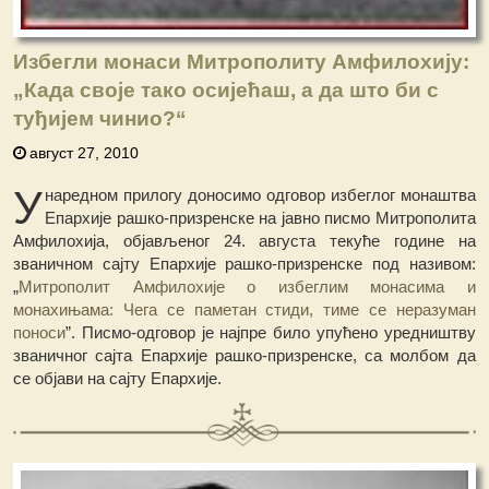
Избегли монаси Митрополиту Амфилохију:
„Када своје тако осијећаш, а да што би с
туђијем чинио?“
август 27, 2010
У
наредном прилогу доносимо одговор избеглог монаштва
Епархије рашко-призренске на јавно писмо Митрополита
Амфилохија, објављеног 24. августа текуће године на
званичном сајту Епархије рашко-призренске под називом:
„
Митрополит Амфилохије о избеглим монасима и
монахињама: Чега се паметан стиди, тиме се неразуман
поноси
”. Писмо-одговор је најпре било упућено уредништву
званичног сајта Епархије рашко-призренске, са молбом да
се објави на сајту Епархије.