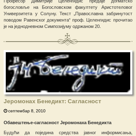
Професор Димитрије Целенгидис предаје догматско
богословље на Богословском факултету Аристотеловог
Универзитета у Солуну. Текст „Православна забринутост
поводом Равенског документа“ проф. Целенгидис прочитао
је на једнодневном Симпозијуму одржаном 20.
Јеромонах Бенедикт: Сагласност
септембар 8, 2010
Обавештење-сагласност Јеромонаха Бенедикта
Будући да поједина средства јавног информисања,