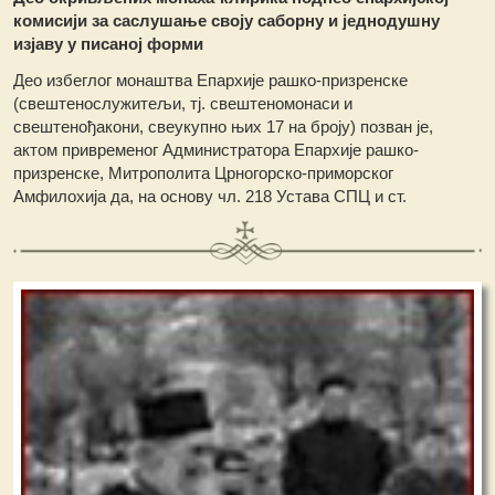
комисији за саслушање своју саборну и једнодушну
изјаву у писаној форми
Део избеглог монаштва Епархије рашко-призренске
(свештенослужитељи, тј. свештеномонаси и
свештенођакони, свеукупно њих 17 на броју) позван је,
актом привременог Администратора Епархије рашко-
призренске, Митрополита Црногорско-приморског
Амфилохија да, на основу чл. 218 Устава СПЦ и ст.