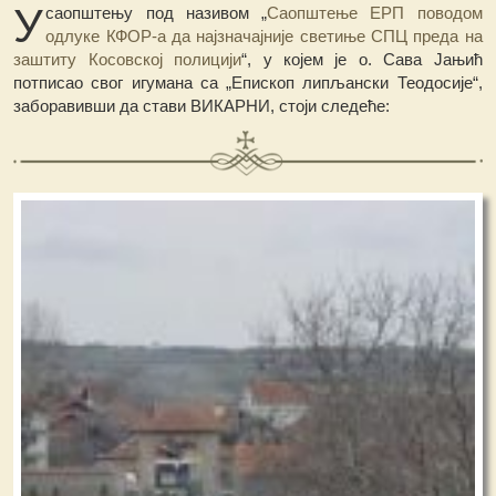
У
саопштењу под називом „
Саопштење ЕРП поводом
одлуке КФОР-а да најзначајније светиње СПЦ преда на
заштиту Косовској полицији
“, у којем је о. Сава Јањић
потписао свог игумана са „Епископ липљански Теодосије“,
заборавивши да стави ВИКАРНИ, стоји следеће: