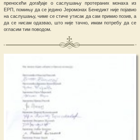
преносећи догађаје о саслушању протераних монаха из
ЕРП, помињу да се једино Јеромонах Бенедикт није појавио
на саслушању, чиме се стиче утисак да сам примио позив, а
дa се нисам одазвао, што није тачно, имам потребу да се
огласим тим поводом.