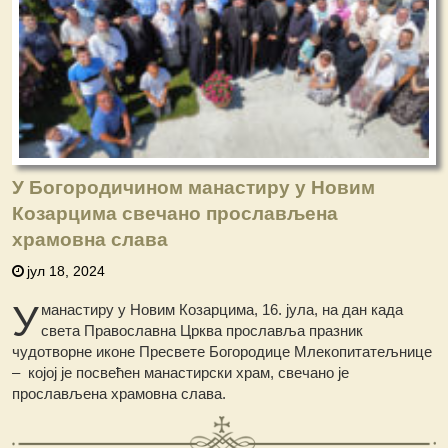
У Богородичином манастиру у Новим
Козарцима свечано прослављена
храмовна слава
јул 18, 2024
У
манастиру у Новим Козарцима, 16. јула, на дан када
света Православна Црква прославља празник
чудотворне иконе Пресвете Богородице Млекопитатељнице
– којој је посвећен манастирски храм, свечано је
прослављена храмовна слава.