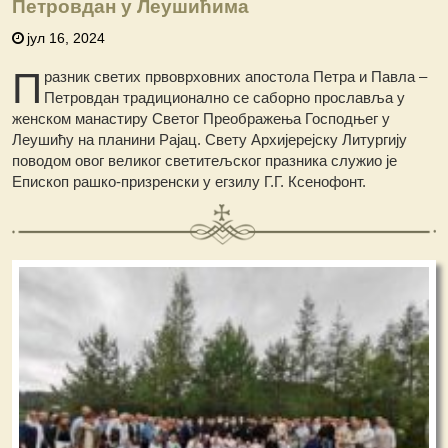
Петровдан у Леушићима
јул 16, 2024
П
разник светих првоврховних апостола Петра и Павла –
Петровдан традиционално се саборно прославља у
женском манастиру Светог Преображења Господњег у
Леушићу на планини Рајац. Свету Архијерејску Литургију
поводом овог великог светитељског празника служио је
Епископ рашко-призренски у егзилу Г.Г. Ксенофонт.