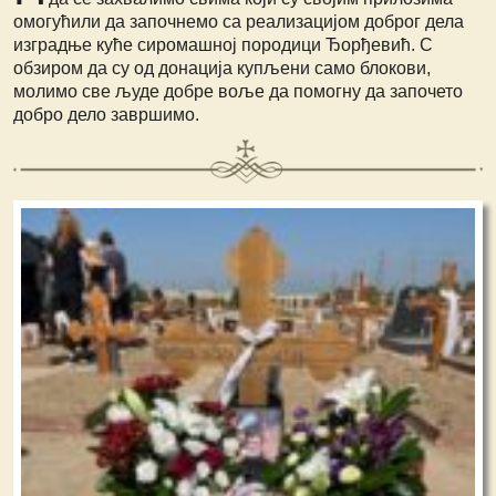
омогућили да започнемо са реализацијом доброг дела
изградње куће сиромашној породици Ђорђевић. С
обзиром да су од донација купљени само блокови,
молимо све људе добре воље да помогну да започето
добро дело завршимо.