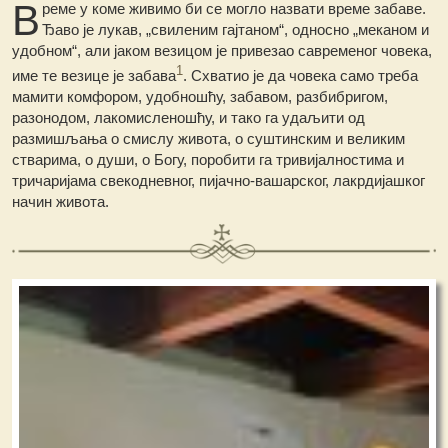
В
реме
у коме живимо би се могло назвати време забаве.
Ђаво је лукав, „свиленим гајтаном“, односно „меканом и
удобном“, али јаком везицом је привезао савременог човека,
1
име те везице је забава
. Схватио је да човека само треба
мамити комфором, удобношћу, забавом, разбибригом,
разонодом, лакомисленошћу, и тако га удаљити од
размишљања о смислу живота, о суштинским и великим
стварима, о души, о Богу, поробити га тривијалностима и
тричаријама свекодневног, пијачно-вашарског, лакрдијашког
начин живота.