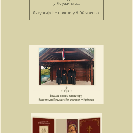
у Леушићима
Литургија ће почети у 9.00 часова.