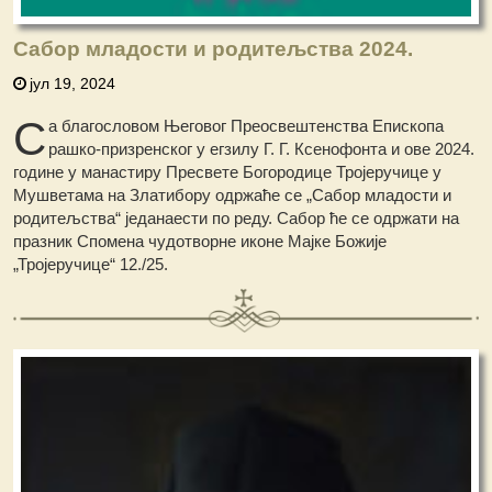
Сабор младости и родитељства 2024.
јул 19, 2024
С
а благословом Његовог Преосвештенства Епископа
рашко-призренског у егзилу Г. Г. Ксенофонта и ове 2024.
године у манастиру Пресвете Богородице Тројеручице у
Мушветама на Златибору одржаће се „Сабор младости и
родитељства“ једанаести по реду. Сабор ће се одржати на
празник Спомена чудотворне иконе Мајке Божије
„Тројеручице“ 12./25.