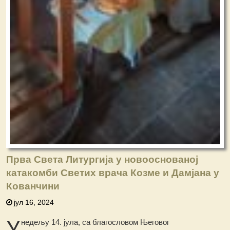
Прва Света Литургија у новооснованој
катакомби Светих врача Козме и Дамјана у
Кованчини
јул 16, 2024
У
недељу 14. јула, са благословом Његовог