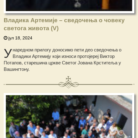
Владика Артемије – сведочења о човеку
светога живота (V)
јул 18, 2024
У
наредном прилогу доносимo пети део сведочењa о
Владики Артемију који износи протојереј Виктор
Потапов, старешина цркве Светог Јована Крститеља у
Вашингтону.