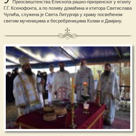
Преосвештенства Епископа рашко-призренског у егзилу
Г.Г. Ксенофонта, а по позиву домаћина и ктитора Светислава
Чупића, служена је Света Литургија у храму посвећеном
светим мученицима и бесребреницима Козми и Дамјану.