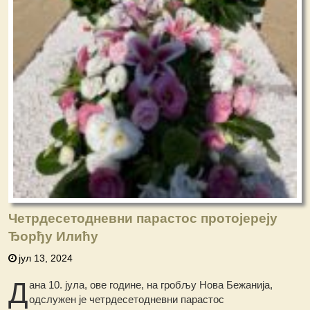
Четрдесетодневни парастос протојереју
Ђорђу Илићу
јул 13, 2024
Д
ана 10. јула, ове године, на гробљу Нова Бежанија,
одслужен је четрдесетодневни парастос