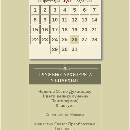
Јул
<<Претходни
Следећи>>
1
2
3
4
5
6
7
8
9
10
11
12
13
14
15
16
17
18
19
20
21
22
23
24
25
26
27
28
29
30
31
Недеља 10. по Духовдану
(Свети великомученик
Пантелејмон)
9. август
Хорепископ Максим
Манастир Светог Преображења
Господњег