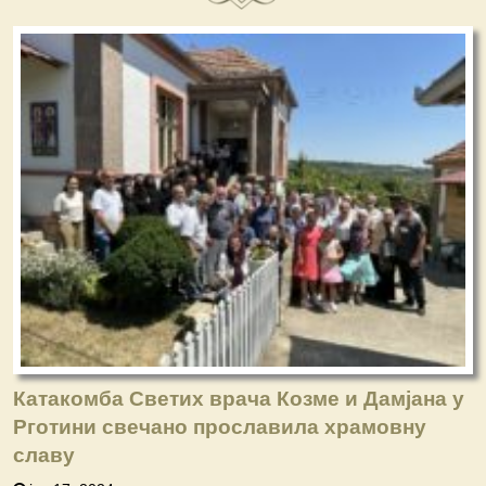
Катакомба Светих врача Козме и Дамјана у
Рготини свечано прославила храмовну
славу