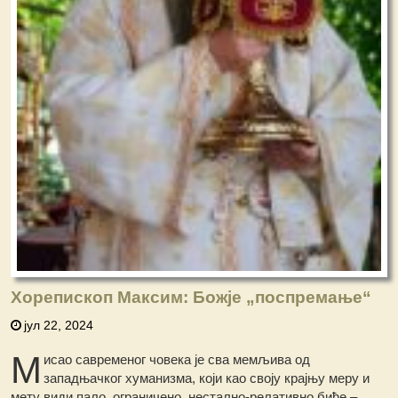
Хорепископ Максим: Божје „поспремање“
јул 22, 2024
М
исао савременог човека је сва мемљива од
западњачког хуманизма, који као своју крајњу меру и
мету види пало, ограничено, нестално-релативно биће –