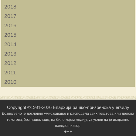
2018
2017
2016
2015
2014
2013
2012
2011
2010
Copyright ©1991-2026 Епархија рашко-призренска у егзилу
Дозвољено је дословно умножавање и расподела свих текстова или делова
текстова, без надокнаде, на било којем медију, уз услов да је исправно
наведен извор.
+++