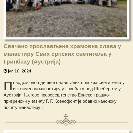
Свечано прослављена храмовна слава у
манастиру Свих српских светитеља у
Гринбаху (Аустрија)
јул 16, 2024
П
оводом овогодишње славе Свих српских светитеља у
истоименом манастиру у Гринбаху под Шнебергом у
Аустрији, Његово преосвештенство Епископ рашко-
призренски у егзилу Г. Г. Ксенофонт је обавио канонску
посету манастиру .