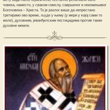
човека, наместо, у сваком смислу, савршеног и неизмењивог
Богочовека – Христа. То је разлог више да непрестано
третирамо ово време, људе у њему (у мери у којој сами то
желе), духовним, јеванђелским пестицидима против такве
духовне мемле.