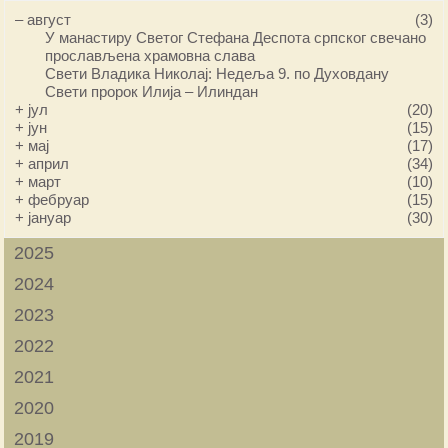
–
август
(3)
У манастиру Светог Стефана Деспота српског свечано
прослављена храмовна слава
Свети Владика Николај: Недеља 9. по Духовдану
Свети пророк Илија – Илиндан
+
јул
(20)
+
јун
(15)
+
мај
(17)
+
април
(34)
+
март
(10)
+
фебруар
(15)
+
јануар
(30)
2025
2024
2023
2022
2021
2020
2019