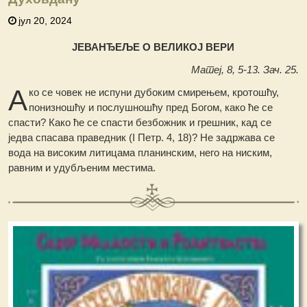
јул 20, 2024
ЈЕВАНЂЕЉЕ О ВЕЛИКОЈ ВЕРИ
Матеј, 8, 5-13. Зач. 25.
А
ко се човек не испуни дубоким смирењем, кротошћу,
понизношћу и послушношћу пред Богом, како ће се
спасти? Како ће се спасти безбожник и грешник, кад се
једва спасава праведник (I Петр. 4, 18)? Не задржава се
вода на високим литицама планинским, него на ниским,
равним и удубљеним местима.