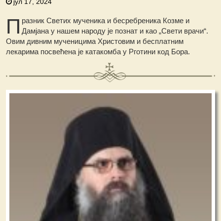
јул 17, 2024
П
разник Светих мученика и бесребреника Козме и
Дамјана у нашем народу је познат и као „Свети врачи“.
Овим дивним мученицима Христовим и бесплатним
лекарима посвећена је катакомба у Рготини код Бора.