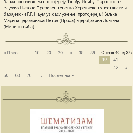
блаженопочившем протојереју Ђорђу Илићу. Парастос је
служио Његово Преосвештенство Хорепископ хвостански и
барајевски Г.Г. Наум уз саслужење: протојереја Жељка
Марића, јеромонаха Петра (Проса) и јерођакона Лонгина
(Милинковића).
« Прва
...
10
20
30
«
38
39
Страна 40 од 327
40
41
42
»
50
60
70
...
Последња »