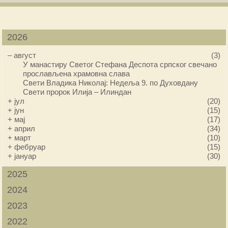
2026
–
август
(3)
У манастиру Светог Стефана Деспота српског свечано
прослављена храмовна слава
Свети Владика Николај: Недеља 9. по Духовдану
Свети пророк Илија – Илиндан
+
јул
(20)
+
јун
(15)
+
мај
(17)
+
април
(34)
+
март
(10)
+
фебруар
(15)
+
јануар
(30)
2025
2024
2023
2022