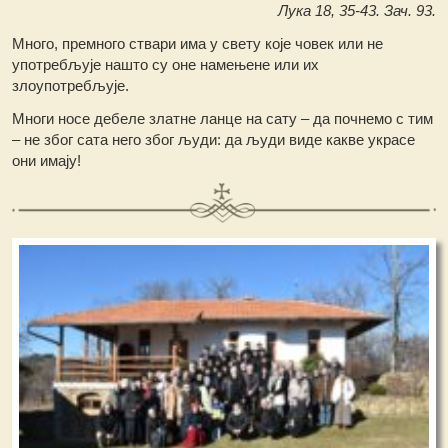
Лука 18, 35-43. Зач. 93.
Много, премного ствари има у свету које човек или не
употребљује нашто су оне намењене или их
злоупотребљује.
Многи носе дебеле златне ланце на сату – да почнемо с тим
– не због сата него због људи: да људи виде какве украсе
они имају!