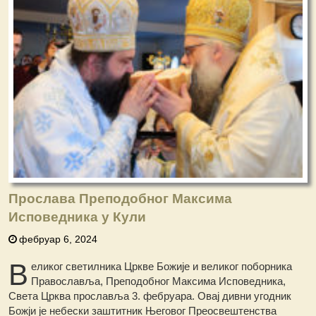
Прослава Преподобног Максима
Исповедника у Кули
фебруар 6, 2024
В
еликог светилника Цркве Божије и великог поборника
Православља, Преподобног Максима Исповедника,
Света Црква прославља 3. фебруара. Овај дивни угодник
Божји је небески заштитник Његовог Преосвештенства