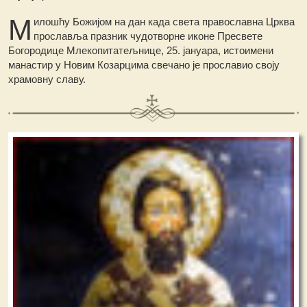
М
илошћу Божијом на дан када света православна Црква
прославља празник чудотворне иконе Пресвете
Богородице Млекопитатељнице, 25. јануара, истоимени
манастир у Новим Козарцима свечано је прославио своју
храмовну славу.