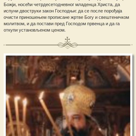
Божји, носећи четрдесетодневног младенца Христа, да
испуни двоструки закон Господњи: да се после порођаја
очисти приношењем прописане жртве Богу и свештеничком
молитвом, и да постави пред Господом првенца и да га
откупи установљеном ценом.