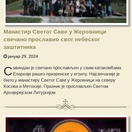
Манастир Светог Саве у Жеровници
свечано прославио свог небеског
заштитника
јануар 29, 2024
С
авиндан је свечано прослављен у свим катакомбама
Епархије рашко-призренске у егзилу. Најсвечаније је
било у манастиру Светог Саве у Жеровници на северу
Косова и Метохије. Празник је прослављен Светом
Архијерејском Литургијом