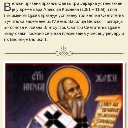
В
елики црквени празник
Света Три Јерарха
установљен
је у време цара Алексија Комнена (1081 – 1108) и под
тим именом Црква празнује успомену три велика Светитеља
и учитеља васељене из IV века: Василија Великог, Григорија
Богослова и Јована Златоустог. Ова три Светитеља Цркве
имају сваки посебно свој дан празновања у месецу јануару и
то: Василије Велики 1.