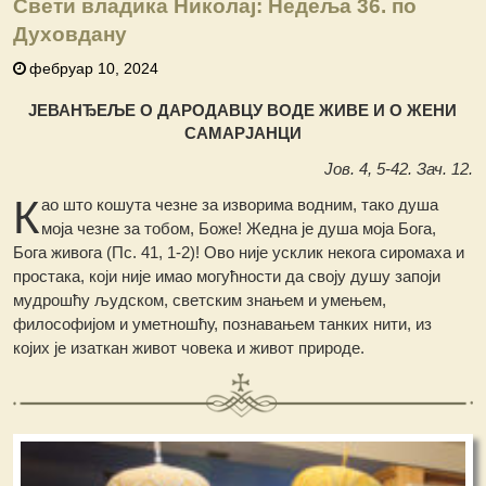
Свети владика Николај: Недеља 36. по
Духовдану
фебруар 10, 2024
ЈЕВАНЂЕЉЕ О ДАРОДАВЦУ ВОДЕ ЖИВЕ И О ЖЕНИ
САМАРЈАНЦИ
Јов. 4, 5-42. Зач. 12.
К
ао што кошута чезне за изворима водним, тако душа
моја чезне за тобом, Боже! Жедна је душа моја Бога,
Бога живога (Пс. 41, 1-2)! Ово није усклик некога сиромаха и
простака, који није имао могућности да своју душу запоји
мудрошћу људском, светским знањем и умењем,
философијом и уметношћу, познавањем танких нити, из
којих је изаткан живот човека и живот природе.