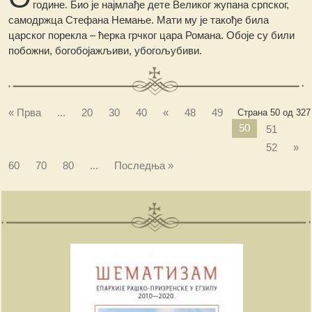
године. Био је најмлађе дете Великог жупана српског,
самодржца Стефана Немање. Мати му је такође била
царског порекла – ћерка грчког цара Романа. Обоје су били
побожни, богобојажљиви, убогољубиви.
« Прва
...
20
30
40
«
48
49
Страна 50 од 327
50
51
52
»
60
70
80
...
Последња »