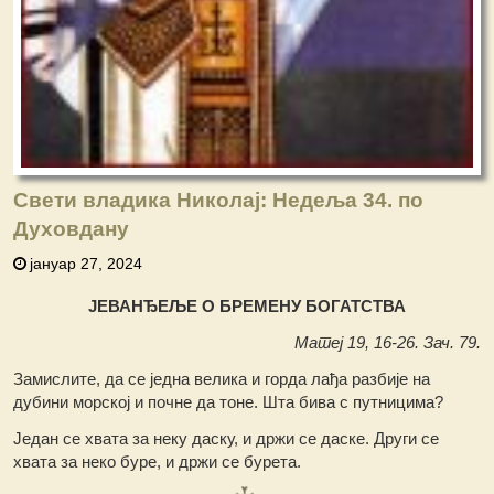
Свети владика Николај: Недеља 34. по
Духовдану
јануар 27, 2024
ЈЕВАНЂЕЉЕ О БРЕМЕНУ БОГАТСТВА
Матеј 19, 16-26. Зач. 79.
Замислите, да се једна велика и горда лађа разбије на
дубини морској и почне да тоне. Шта бива с путницима?
Један се хвата за неку даску, и држи се даске. Други се
хвата за неко буре, и држи се бурета.