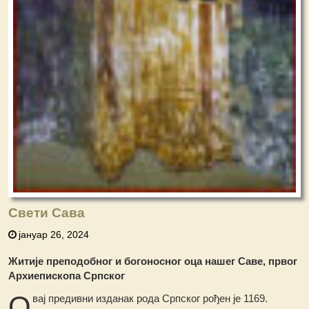
Свети Сава
јануар 26, 2024
Житије преподобног и богоносног оца нашег Саве, првог
Архиепископа Српског
О
вај предивни изданак рода Српског рођен је 1169.