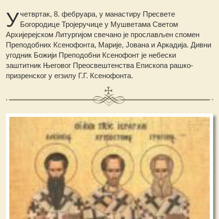
У
четвртак, 8. фебруара, у манастиру Пресвете
Богородице Тројеручице у Мушветама Светом
Архијерејском Литургијом свечано је прослављен спомен
Преподобних Ксенофонта, Марије, Јована и Аркадија. Дивни
угодник Божији Преподобни Ксенофонт је небески
заштитник Његовог Преосвештенства Епископа рашко-
призренског у егзилу Г.Г. Ксенофонта.