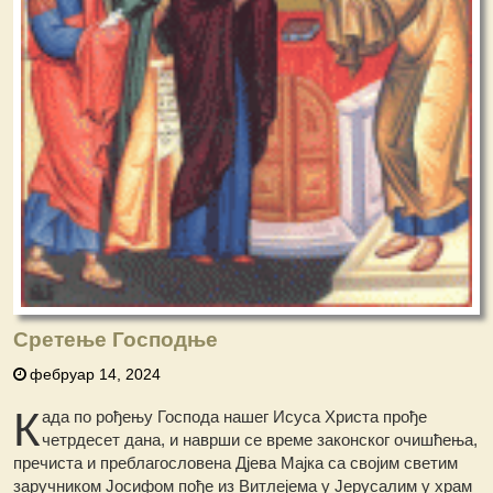
Сретење Господње
фебруар 14, 2024
К
ада пo рођењу Господа нашег Исуса Христа прође
четрдесет дана, и наврши се време законског очишћења,
пречиста и преблагословена Дјева Мајка са својим светим
заручником Јосифом пође из Витлејема у Јерусалим у храм