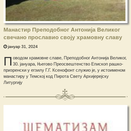
Манастир Преподобног Антонија Великог
свечано прославио своју храмовну славу
јануар 31, 2024
П
оводом храмовне славе, Преподобног Антонија Великог,
30. јануара, Његово Преосвештенство Епископ рашко-
призренски у егзилу Г.Г. Ксенофонт служио је, у истоименом
манастиру у Темској код Пирота Свету Архијерејску
Литургију