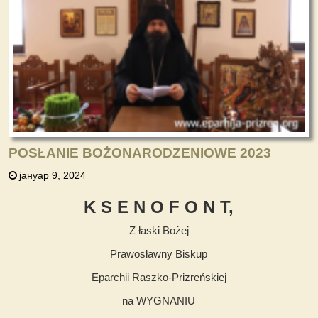
POSŁANIE BOŻONARODZENIOWE 2023
јануар 9, 2024
K S E N O F O N T
,
Z łaski Bożej
Prawosławny Biskup
Eparchii Raszko-Prizreńskiej
na WYGNANIU