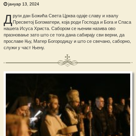
јануар 13, 2024
Д
руги дан Божића Света Црква одаје славу и хвалу
Пресветој Богоматери, која роди Господа и Бога и Спаса
нашега Исуса Христа. Сабором се њеним назива ово
празновање зато што се тога дана сабирају сви верни, да
прославе Њу, Матер Богородицу и што се свечано, саборно,
служи у част Њену.