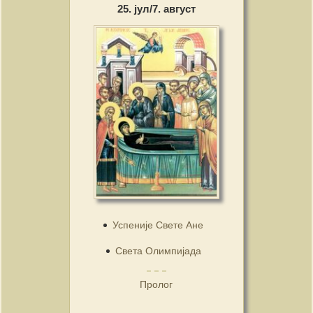
25. јул/7. август
Успеније Свете Ане
Света Олимпијада
Пролог