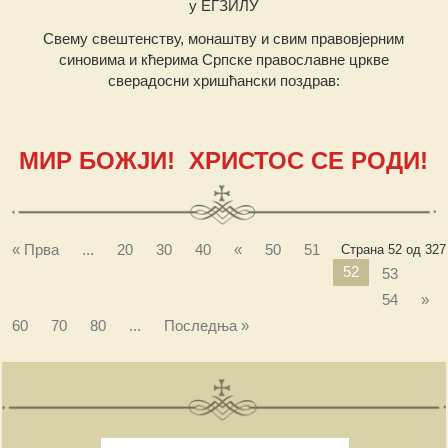
у ЕГЗИЛУ
Свему свештенству, монаштву и свим правовјерним
синовима и кћерима Српске православне цркве
сверадосни хришћански поздрав:
МИР БОЖЈИ! ХРИСТОС СЕ РОДИ!
« Прва
...
20
30
40
«
50
51
Страна 52 од 327
52
53
54
»
60
70
80
...
Последња »