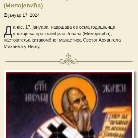
(Милојевића)
јануар 17, 2024
Д
анас, 17. јануара, навршава се осма годишњица
упокојења протосинђела Јована (Милојевића),
настојатеља катакомбног манастира Светог Архангела
Михаила у Нишу.