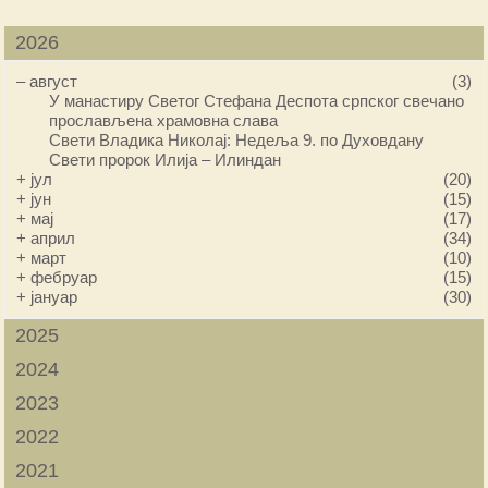
2026
–
август
(3)
У манастиру Светог Стефана Деспота српског свечано
прослављена храмовна слава
Свети Владика Николај: Недеља 9. по Духовдану
Свети пророк Илија – Илиндан
+
јул
(20)
+
јун
(15)
+
мај
(17)
+
април
(34)
+
март
(10)
+
фебруар
(15)
+
јануар
(30)
2025
2024
2023
2022
2021