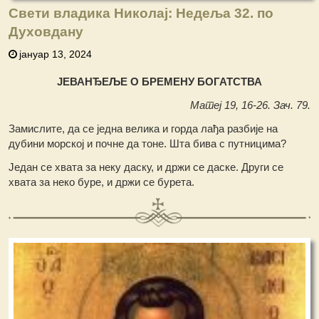
Свети владика Николај: Недеља 32. по
Духовдану
јануар 13, 2024
ЈЕВАНЂЕЉЕ О БРЕМЕНУ БОГАТСТВА
Матеј 19, 16-26. Зач. 79.
Замислите, да се једна велика и горда лађа разбије на
дубини морској и почне да тоне. Шта бива с путницима?
Један се хвата за неку даску, и држи се даске. Други се
хвата за неко буре, и држи се бурета.