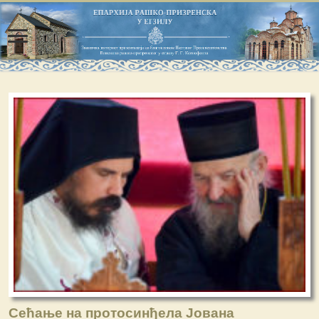
Сећање на протосинђела Јована