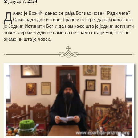
јануар 7, 2024
Д
анас је Божић, данас се рађа Бог као човек! Ради чега?
Само ради две истине, браћо и сестре: да нам каже шта
је Једини Истинити Бог, и да нам каже шта је једини истинити
човек. Јер ми људи не само да не знамо шта је Бог, него не
знамо ни шта је човек.