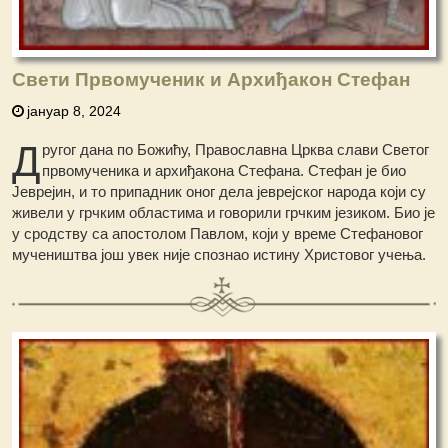
Свети Првомученик и Архиђакон Стефан
јануар 8, 2024
Д
ругог дана по Божићу, Православна Црква слави Светог
првомученика и архиђакона Стефана. Стефан је био
Јеврејин, и то припадник оног дела јеврејског народа који су
живели у грчким областима и говорили грчким језиком. Био је
у сродству са апостолом Павлом, који у време Стефановог
мучеништва још увек није спознао истину Христовог учења.