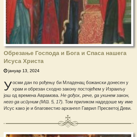
Обрезање Господа и Бога и Спаса нашега
Исуса Христа
јануар 13, 2024
У
осми дан по рођењу би Младенац божански донесен у
храм и обрезан сходно закону постојећем у Израиљу
још од времена Аврамова.
He дођох, рече, да укинем закон,
него да испуним (Мт. 5, 17).
Том приликом надедоше му име
Исус како је и благовестио архангел Гаврил Пресветој Деви.