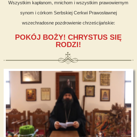
Wszystkim kapłanom, mnichom i wszystkim prawowiernym
synom i córkom Serbskiej Cerkwi Prawosławnej
wszechradosne pozdrowienie chrześcijańskie:
POKÓJ BOŻY! CHRYSTUS SIĘ
RODZI!