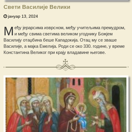
Свети Василије Велики
јануар 13, 2024
М
еђу јерарсима изврсном, међу учитељима премудром,
и међу свима светима великом угоднику Божјем
Василију отаџбина беше Кападокија. Отац му сe зваше
Василије, а мајка Емелија. Роди се око 330. године, у време
Константина Великог при крају владавине његове.