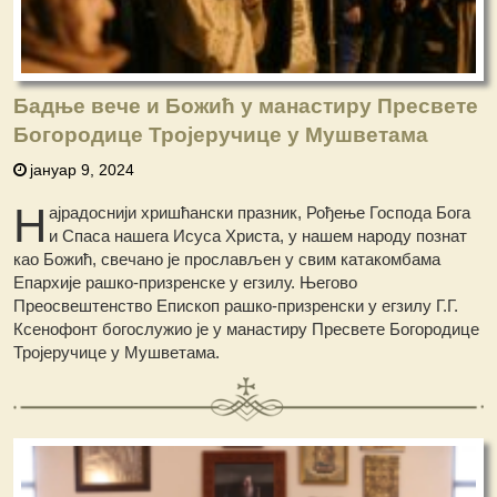
Бадње вече и Божић у манастиру Пресвете
Богородице Тројеручице у Мушветама
јануар 9, 2024
Н
ајрадоснији хришћански празник, Рођење Господа Бога
и Спаса нашега Исуса Христа, у нашем народу познат
као Божић, свечано је прослављен у свим катакомбама
Епархије рашко-призренске у егзилу.
Његово
Преосвештенство Епископ рашко-призренски у егзилу Г.Г.
Ксенофонт богослужио је у манастиру Пресвете Богородице
Тројеручице у Мушветама.