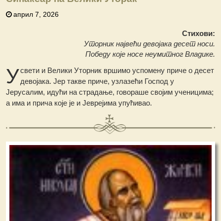
април 7, 2026
Стихови:
Уторник највећи девојака десет носи.
Победу које носе неумитног Владике.
У
свети и Велики Уторник вршимо успомену приче о десет
девојака. Јер такве приче, узлазећи Господ у
Јерусалим, идући на страдање, говораше својим ученицима;
а има и прича које је и Јеврејима упућивао.