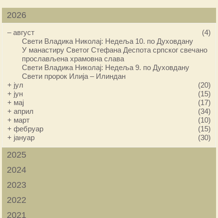
2026
–
август
(4)
Свети Владика Николај: Недеља 10. по Духовдану
У манастиру Светог Стефана Деспота српског свечано
прослављена храмовна слава
Свети Владика Николај: Недеља 9. по Духовдану
Свети пророк Илија – Илиндан
+
јул
(20)
+
јун
(15)
+
мај
(17)
+
април
(34)
+
март
(10)
+
фебруар
(15)
+
јануар
(30)
2025
2024
2023
2022
2021