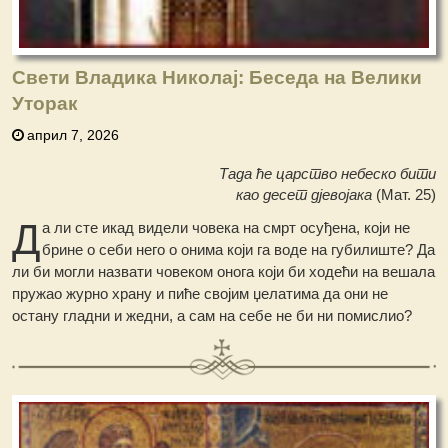
Свети Владика Николај: Беседа на Велики
Уторак
април 7, 2026
Тада ће царство небеско бити
као десет дјевојака
(Мат. 25)
Д
а ли сте икад видели човека на смрт осуђена, који не
брине о себи него о онима који га воде на губилиште? Да
ли би могли назвати човеком онога који би ходећи на вешала
пружао журно храну и пиће својим џелатима да они не
остану гладни и жедни, а сам на себе не би ни помислио?