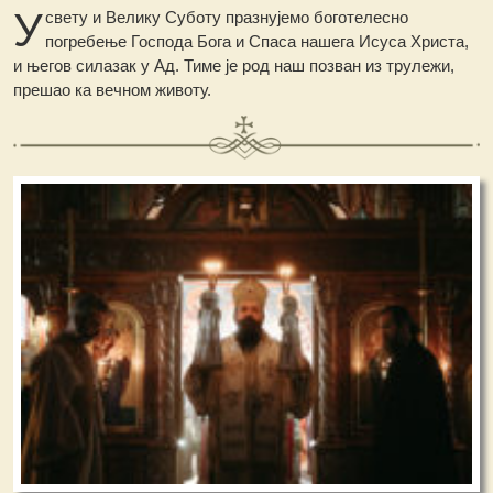
У
свету и Велику Суботу празнујемо боготелесно
погребење Господа Бога и Спаса нашега Исуса Христа,
и његов силазак у Ад. Тиме је род наш позван из трулежи,
прешао ка вечном животу.