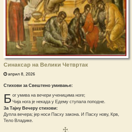
Синаксар на Велики Четвртак
април 8, 2026
Стихови за Свештено умивање:
Б
ог умива на вечери ученицима ноге;
Чија нога је некада у Едему ступала поподне.
За Тајну Вечеру стихови:
Дупла вечера; јер носи Пасху закона. И Пасху нову, Крв,
Тело Владике.