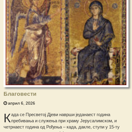
Благовести
април 6, 2026
К
ада се Пресветој Дјеви наврши једанаест година
пребивања и служења при храму Јерусалимском, и
четрнаест година од Рођења – када, дакле, ступи у 15-ту