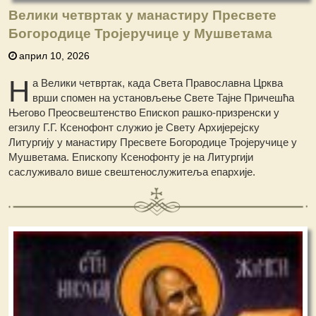
Велики четвртак у манастиру Пресвете
Богородице Тројеручице у Мушветама
април 10, 2026
Н
а Велики четвртак, када Света Православна Црква
врши спомен на установљење Свете Тајне Причешћа
Његово Преосвештенство Епископ рашко-призренски у
егзилу Г.Г. Ксенофонт служио је Свету Архијерејску
Литургију у манастиру Пресвете Богородице Тројеручице у
Мушветама.
Епископу Ксенофонту је на Литургији
саслуживало више свештенослужитеља епархије.