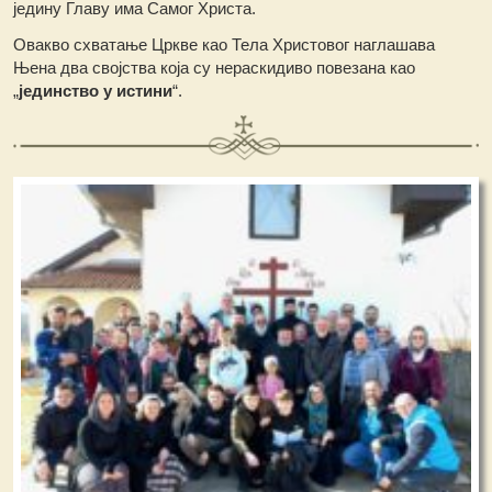
једину Главу има Самог Христа.
Овакво схватање Цркве као Тела Христовог наглашава
Њена два својства која су нераскидиво повезана као
„
јединство у истини
“.