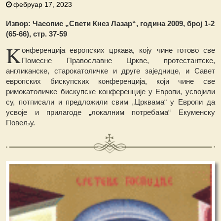
фебруар 17, 2023
Извор: Часопис „Свети Кнез Лазар“, година 2009, број 1-2
(65-66), стр. 37-59
K
онференција европских цркава, коју чине готово све
Помесне Православне Цркве, протестантске,
англиканске, старокатоличке и друге заједнице, и Савет
европских бискупских конференција, који чине све
римокатоличке бискупске конференције у Европи, усвојили
су, потписали и предложили свим „Црквама“ у Европи да
усвоје и прилагоде „локалним потребама“ Екуменску
Повељу.