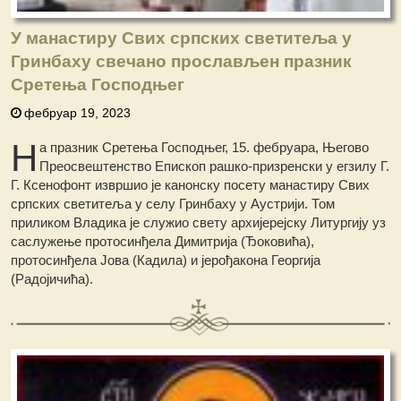
У манастиру Свих српских светитеља у
Гринбаху свечано прослављен празник
Сретења Господњег
фебруар 19, 2023
Н
а празник Сретења Господњег, 15. фебруара, Његово
Преосвештенство Епископ рашко-призренски у егзилу Г.
Г. Ксенофонт извршио је канонску посету манастиру Свих
српских светитеља у селу Гринбаху у Аустрији. Том
приликом Владика је служио свету архијерејску Литургију уз
саслужење протосинђела Димитрија (Ђоковића),
протосинђела Јова (Кадила) и јерођакона Георгија
(Радојичића).