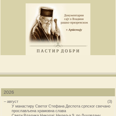
2026
–
август
(3)
У манастиру Светог Стефана Деспота српског свечано
прослављена храмовна слава
Свети Владика Николај: Недеља 9. по Духовдану