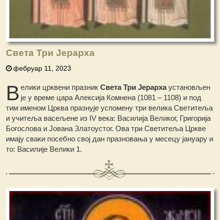
Света Три Јерарха
фебруар 11, 2023
В
елики црквени празник
Света Три Јерарха
установљен
је у време цара Алексија Комнена (1081 – 1108) и под
тим именом Црква празнује успомену три велика Светитеља
и учитеља васељене из IV века: Василија Великог, Григорија
Богослова и Јована Златоустог. Ова три Светитеља Цркве
имају сваки посебно свој дан празновања у месецу јануару и
то: Василије Велики 1.