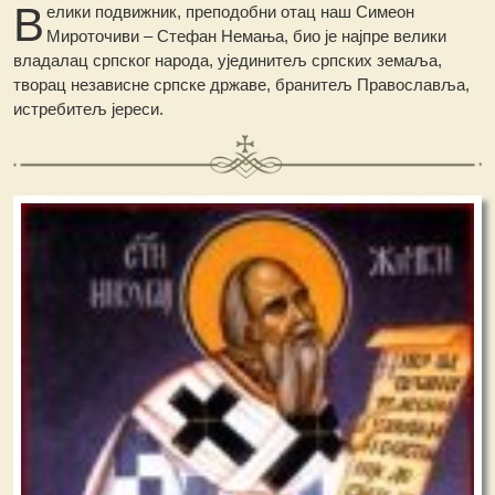
В
елики подвижник, преподобни отац наш Симеон
Мироточиви – Стефан Немања, био је најпре велики
владалац српског народа, ујединитељ српских земаља,
творац независне српске државе, бранитељ Православља,
истребитељ јереси.