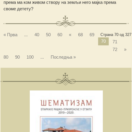
према ма ком живом створу на земљи него мајка према
своме детету?
« Прва
...
40
50
60
«
68
69
Страна 70 од 327
70
71
72
»
80
90
100
...
Последња »