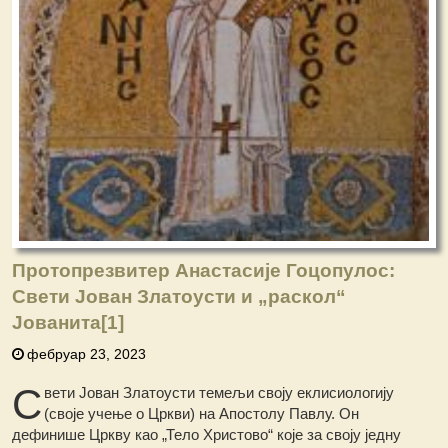
Протопрезвитер Анастасије Гоцопулос:
Свети Јован Златоусти и „раскол“
Јованита
[1]
фебруар 23, 2023
С
вети Јован Златоусти темељи своју еклисиологију
(своје учење о Цркви) на Апостолу Павлу. Он
дефинише Цркву као „Тело Христово“ које за своју једну