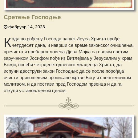
Сретење Господње
фебруар 14, 2023
К
ада пo рођењу Господа нашег Исуса Христа прође
четрдесет дана, и наврши се време законског очишћења,
пречиста и преблагословена Дјева Мајка са својим светим
заручником Јосифом пође из Витлејема у Јерусалим у храм
Божји, носећи четрдесетодневног младенца Христа, да
испуни двоструки закон Господњи: да се после порођаја
очисти приношењем прописане жртве Богу и свештеничком
молитвом, и да постави пред Господом првенца и да га
откупи установљеном ценом.