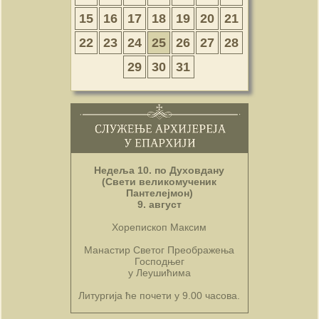
15
16
17
18
19
20
21
22
23
24
25
26
27
28
29
30
31
Недеља 10. по Духовдану
(Свети великомученик
Пантелејмон)
9. август
Хорепископ Максим
Манастир Светог Преображења
Господњег
у Леушићима
Литургија ће почети у 9.00 часова.