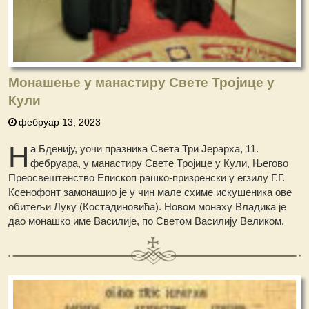
Монашење у манастиру Свете Тројице у
Кули
фебруар 13, 2023
Н
а Бденију, уочи празника Света Три Јерарха, 11.
фебруара, у манастиру Свете Тројице у Кули, Његово
Преосвештенство Епископ рашко-призренски у егзилу Г.Г.
Ксенофонт замонашио је у чин мале схиме искушеника ове
обитељи Луку (Костадиновића). Новом монаху Владика је
дао монашко име Василије, по Светом Василију Великом.