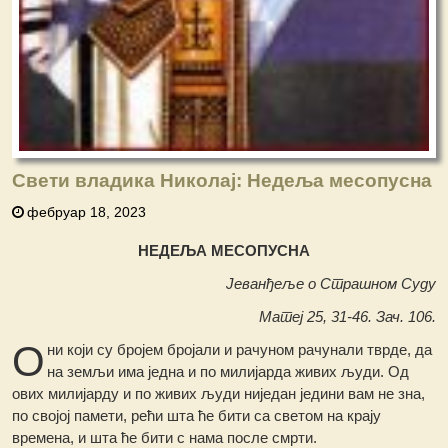
Свети владика Николај: Недеља месопусна
фебруар 18, 2023
НЕДЕЉА МЕСОПУСНА
Јеванђеље о Страшном Суду
Матеј 25, 31-46. Зач. 106.
О
ни који су бројем бројали и рачуном рачунали тврде, да
на земљи има једна и по милијарда живих људи. Од
ових милијарду и по живих људи ниједан једини вам не зна,
по својој памети, рећи шта ће бити са светом на крају
времена, и шта ће бити с нама после смрти.