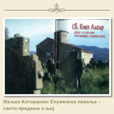
Жељко Которанин: Екуменска повеља –
свето предање о њој