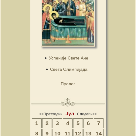
Успеније Свете Ане
Света Олимпијада
Пролог
Јул
<<Претходни
Следећи>>
1
2
3
4
5
6
7
8
9
10
11
12
13
14