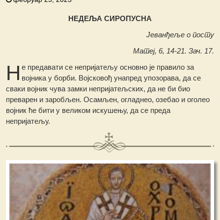
НЕДЕЉА СИРОПУСНА
Јеванђеље о посту
Матеј, 6, 14-21. Зач. 17.
Н
е предавати се непријатељу основно је правило за
војника у борби. Војсковођ унапред упозорава, да се
сваки војник чува замки непријатељских, да не би био
преварен и заробљен. Осамљен, огладнео, озебао и оголео
војник ће бити у великом искушењу, да се преда
непријатељу.