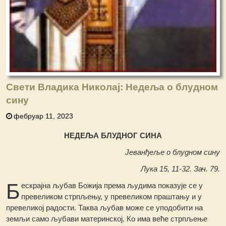
Свети Владика Николај: Недеља o блудном
сину
фебруар 11, 2023
НЕДЕЉА БЛУДНОГ СИНА
Јеванђеље о блудном сину
Лука 15, 11-32. Зач. 79.
Б
ескрајна љубав Божија према људима показује се у
превеликом стрпљењу, у превеликом праштању и у
превеликој радости. Таква љубав може се уподобити на
земљи само љубави материнској. Ко има веће стрпљење