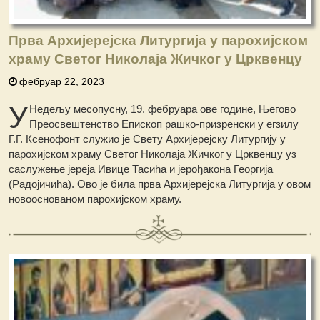
Прва Архијерејска Литургија у парохијском
храму Светог Николаја Жичког у Црквенцу
фебруар 22, 2023
У
Недељу месопусну, 19. фебруара ове године, Његово
Преосвештенство Епископ рашко-призренски у егзилу
Г.Г. Ксенофонт служио је Свету Архијерејску Литургију у
парохијском храму Светог Николаја Жичког у Црквенцу уз
саслужење јереја Ивице Тасића и јерођакона Георгија
(Радојичића). Ово је била прва Архијерејска Литургија у овом
новооснованом парохијском храму.