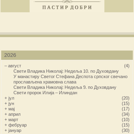
2026
–
август
(4)
Свети Владика Николај: Недеља 10. по Духовдану
У манастиру Светог Стефана Деспота српског свечано
прослављена храмовна слава
Свети Владика Николај: Недеља 9. по Духовдану
Свети пророк Илија – Илиндан
+
јул
(20)
+
јун
(15)
+
мај
(17)
+
април
(34)
+
март
(10)
+
фебруар
(15)
+
јануар
(30)