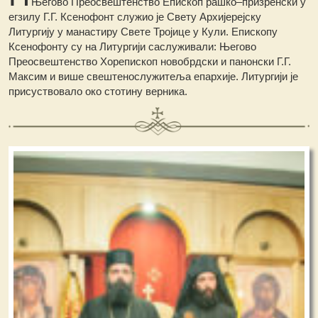
Његово Преосвештенство Епископ рашко–призренски у
егзилу Г.Г. Ксенофонт служио је Свету Архијерејску
Литургију у манастиру Свете Тројице у Кули. Епископу
Ксенофонту су на Литургији саслуживали: Његово
Преосвештенство Хорепископ новобрдски и панонски Г.Г.
Максим и више свештенослужитеља епархије. Литургији је
присуствовало око стотину верника.