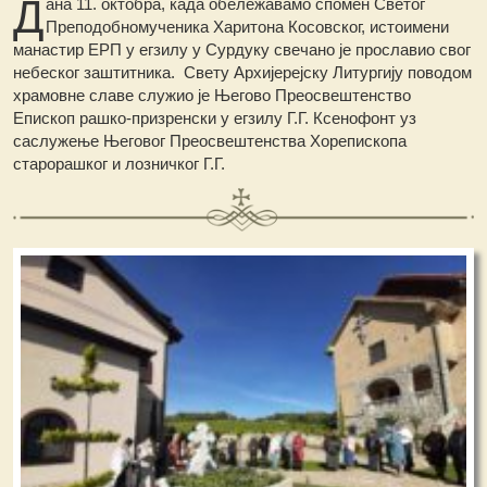
Д
ана 11. октобра, када обележавамо спомен Светог
Преподобномученика Харитона Косовског, истоимени
манастир ЕРП у егзилу у Сурдуку свечано је прославио свог
небеског заштитника. Свету Архијерејску Литургију поводом
храмовне славе служио је Његово Преосвештенство
Епископ рашко-призренски у егзилу Г.Г. Ксенофонт уз
саслужење Његовог Преосвештенства Хорепископа
старорашког и лозничког Г.Г.