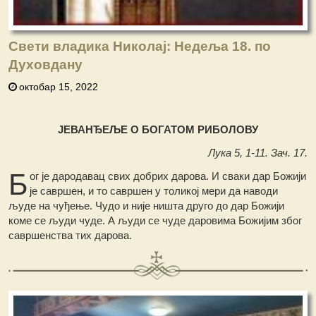
Свети владика Николај: Недеља 18. по
Духовдану
октобар 15, 2022
ЈЕВАНЂЕЉЕ О БОГАТОМ РИБОЛОВУ
Лука 5, 1-11. Зач. 17.
Б
ог је дародавац свих добрих дарова. И сваки дар Божији
је савршен, и то савршен у толикој мери да наводи
људе на чуђење. Чудо и није ништа друго до дар Божији
коме се људи чуде. А људи се чуде даровима Божијим због
савршенства тих дарова.