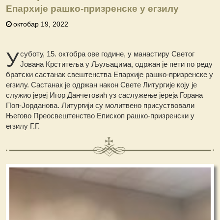
Епархије рашко-призренске у егзилу
октобар 19, 2022
У
суботу, 15. октобра ове године, у манастиру Светог
Јована Крститеља у Љуљацима, одржан је пети по реду
братски састанак свештенства Епархије рашко-призренске у
егзилу. Састанак је одржан након Свете Литургије коју је
служио јереј Игор Данчетовић уз саслужење јереја Горана
Поп-Јорданова. Литургији су молитвено присуствовали
Његово Преосвештенство Епископ рашко-призренски у
егзилу Г.Г.