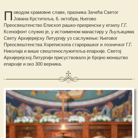
П
оводом храмовне славе, празника Зачећа Светог
Јована Крститеља, 6. октобра, Његово
Преосвештенство Епископ рашко-призренски у егзилу Г.Г.
Ксенофонт служио је, у истоименом манастиру у Љуљацима
Свету Архијерејску Литургију уз саслужење: Његовог
Преосвештенства Хорепископа старорашког и лозничког Г.Г.
Николаја и више свештенослужитеља епархије. Светој
Архијерејској Литургији присуствовало је бројно монаштво
епархије и око 300 верника.