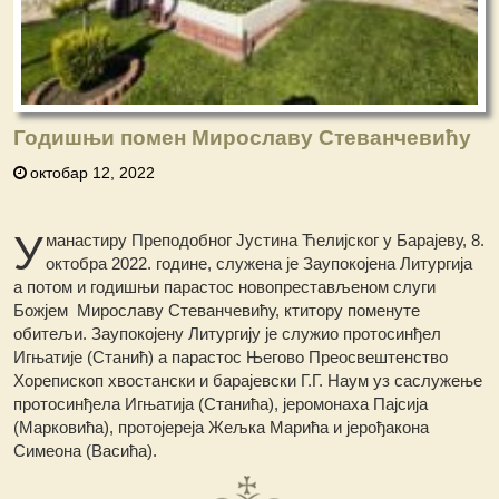
Годишњи помен Мирославу Стеванчевићу
октобар 12, 2022
У
манастиру Преподобног Јустина Ћелијског у Барајеву, 8.
октобра 2022. године, служена је Заупокојена Литургија
а потом и годишњи парастос новопрестављеном слуги
Божјем Мирославу Стеванчевићу, ктитору поменуте
обитељи. Заупокојену Литургију је служио протосинђел
Игњатије (Станић) а парастос Његово Преосвештенство
Хорепископ хвостански и барајевски Г.Г. Наум уз саслужење
протосинђела Игњатија (Станића), јеромонаха Пајсија
(Марковића), протојереја Жељка Марића и јерођакона
Симеона (Васића).