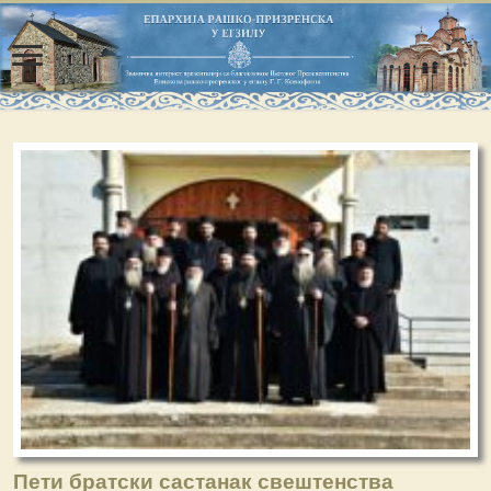
Пети братски састанак свештенства