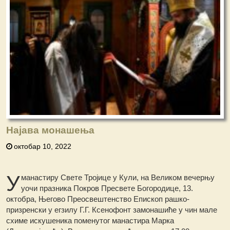
Најава монашења
октобар 10, 2022
У
манастиру Свете Тројице у Кули, на Великом вечерњу
уочи празника Покров Пресвете Богородице, 13.
октобра, Његово Преосвештенство Епископ рашко-
призренски у егзилу Г.Г. Ксенофонт замонашиће у чин мале
схиме искушеника поменутог манастира Марка