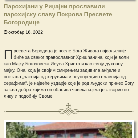
Парохијани у Риџајни прославили
парохијску славу Покрова Пресвете
Богородице
октобар 18, 2022
П
ресвета Бородица је после Бога Живога највољеније
биће за сваког православног Хришћанина, који је воли
као Мајку Богочовека Исуса Христа и као своју духовну
мајку. Она, која је својим смирењем задивила анђеле и
постала „часнија од херувима и неупоредиво славнија од
серафима“, је највеће уздарје које је род људски принео Богу
за сва добра којима он обасипа човека којега је створио по
лику и подобију Своме.