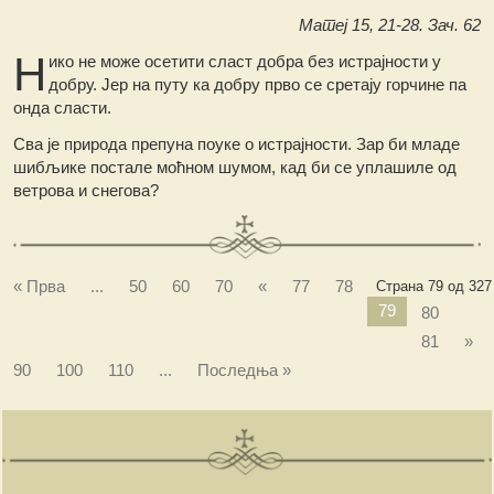
Матеј 15, 21-28. Зач. 62
Н
ико не може осетити сласт добра без истрајности у
добру. Јер на путу ка добру прво се сретају горчине па
онда сласти.
Сва је природа препуна поуке о истрајности. Зар би младе
шибљике постале моћном шумом, кад би се уплашиле од
ветрова и снегова?
« Прва
...
50
60
70
«
77
78
Страна 79 од 327
79
80
81
»
90
100
110
...
Последња »