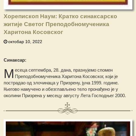
Хорепископ Наум: Кратко синаксарско
житије Светог Преподобномученика
Харитона Косовског
октобар 10, 2022
Синаксар:
М
есеца септембра, 28. дана, празнујемо спомен
Преподобномученика Харитона Косовског, који је
пострадао од злочинаца у Призрену, јуна 1999. године.
Његово намучено и обезглављено тело пронађено је у
околини Призрена у месецу августу Лета Господњег 2000.