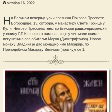
октобар 16, 2022
Н
а Великом вечерњу, уочи празника Покрова Пресвете
Богородице, 13. октобра, у манастиру Свете Тројице у
Кули, Његово Преосвештенство Епископ рашко-призренски
у егзилу Г.Г. Ксенофонт замонашио је у чин мале схиме
искушеника ове обитељи Марка (Димитријевића). Новом
монаху Владика је дао монашко име Макарије, по
Преподобном Макарију Великом (празнује се 1.