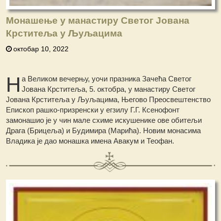
Монашење у манастиру Светог Јована
Крститеља у Љуљацима
октобар 10, 2022
Н
а Великом вечерњу, уочи празника Зачећа Светог
Јована Крститеља, 5. октобра, у манастиру Светог
Јована Крститеља у Љуљацима, Његово Преосвештенство
Епископ рашко-призренски у егзилу Г.Г. Ксенофонт
замонашио је у чин мале схиме искушенике ове обитељи
Драга (Брицеља) и Будимира (Марића). Новим монасима
Владика је дао монашка имена Авакум и Теофан.