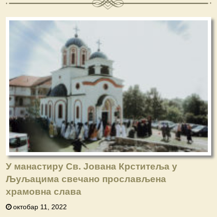
У манастиру Св. Јована Крститеља у
Љуљацима свечано прослављена
храмовна слава
октобар 11, 2022