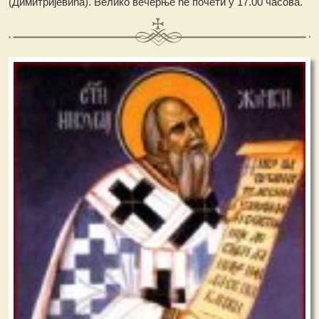
(Димитријевића). Велико вечерње ће почети у 17.00 часова.