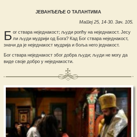
ЈЕВАНЂЕЉЕ О ТАЛАНТИМА
Матеј 25, 14-30. Зач. 105.
Б
ог ствара неједнакост; људи ропћу на неједнакост. Јесу
ли људи мудрији од Бога? Кад Бог ствара неједнакост,
значи да је неједнакост мудрија и боља него једнакост.
Бог ствара неједнакост због добра људи; људи не могу да
виде своје добро у неједнакости.