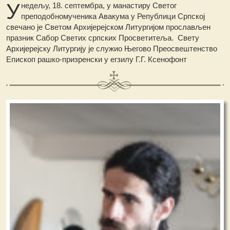
У
недељу, 18. септембра, у манастиру Светог
преподобномученика Авакума у Републици Српској
свечано је Светом Архијерејском Литургијом прослављен
празник Сабор Светих српских Просветитеља. Свету
Архијерејску Литургију је служио Његово Преосвештенство
Епископ рашко-призренски у егзилу Г.Г. Ксенофонт