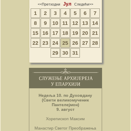
Јул
<<Претходни
Следећи>>
1
2
3
4
5
6
7
8
9
10
11
12
13
14
15
16
17
18
19
20
21
22
23
24
25
26
27
28
29
30
31
Недеља 10. по Духовдану
(Свети великомученик
Пантелејмон)
9. август
Хорепископ Максим
Манастир Светог Преображења