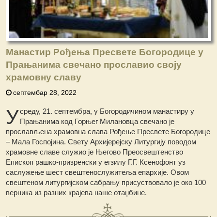
Манастир Рођења Пресвете Богородице у
Прањанима свечано прославио своју
храмовну славу
септембар 28, 2022
У
среду, 21. септембра, у Богородичином манастиру у
Прањанима код Горњег Милановца свечано је
прослављена храмовна слава Рођење Пресвете Богородице
– Мала Госпојина. Свету Архијерејску Литургију поводом
храмовне славе служио је Његово Преосвештенство
Епископ рашко-призренски у егзилу Г.Г. Ксенофонт уз
саслужење шест свештенослужитеља епархије. Овом
свештеном литургијском сабрању присуствовало је око 100
верника из разних крајева наше отаџбине.