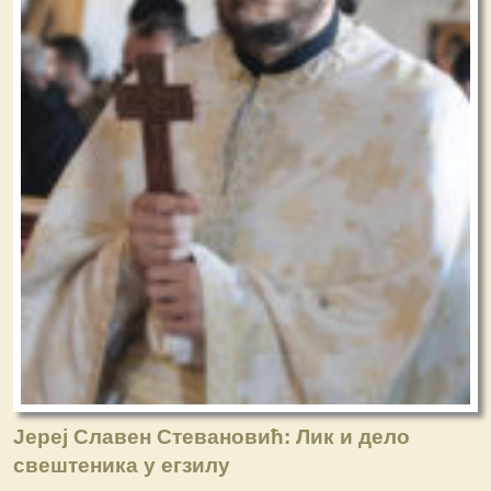
Јереј Славен Стевановић: Лик и дело
свештеника у егзилу