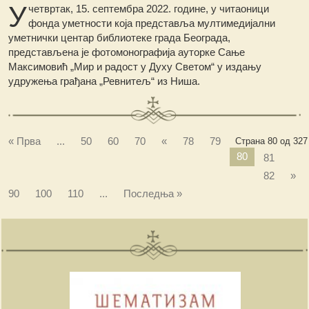
У
четвртак, 15. септембра 2022. године, у читаоници
фонда уметности која представља мултимедијални
уметнички центар библиотеке града Београда,
представљена је фотомонографија ауторке Сање
Максимовић „Мир и радост у Духу Светом“ у издању
удружења грађана „Ревнитељ“ из Ниша.
« Прва
...
50
60
70
«
78
79
Страна 80 од 327
80
81
82
»
90
100
110
...
Последња »