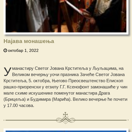
Најава монашења
октобар 1, 2022
У
манастиру Светог Јована Крститеља у Љуљацима, на
Великом вечерњу уочи празника Зачеће Светог Јована
Крститеља, 5. октобра, Његово Преосвештенство Епископ
рашко-призренски у егзилу Г.Г. Ксенофонт замонашиће у чин
мале схиме искушенике поменутог манастира Драга
(Брицеља) и Будимира (Марића). Велико вечерње ће почети
у 17.00 часова.