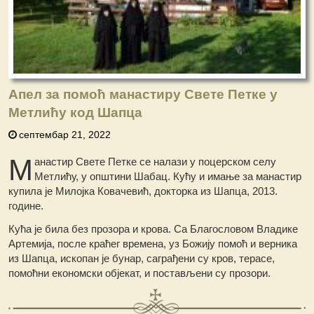
Апел за помоћ манастиру Свете Петке у
Метлићу код Шапца
септембар 21, 2022
М
анастир Свете Петке се налази у поцерском селу
Метлићу, у општини Шабац. Кућу и имање за манастир
купила је Милојка Ковачевић, докторка из Шапца, 2013.
године.
Кућа је била без прозора и крова. Са Благословом Владике
Артемија, после краћег времена, уз Божију помоћ и верника
из Шапца, ископан је бунар, саграђени су кров, терасе,
помоћни економски објекат, и постављени су прозори.