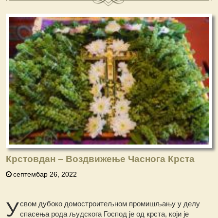
Крстовдан – Воздвижење Часнога Крста
септембар 26, 2022
У
свом дубоко домостроитељном промишљању у делу
спасења рода људскога Господ је од крста, који је