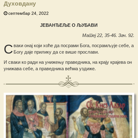
Духовдану
септембар 24, 2022
ЈЕВАНЂЕЉЕ О ЉУБАВИ
Матеј 22, 35-46. Зач. 92.
С
ваки онај који хоће да посрами Бога, посрамљује себе, а
Богу даје прилику да се више прослави.
И сваки ко ради на унижењу праведника, на крају крајева он
унижава себе, а праведника већма уздиже.