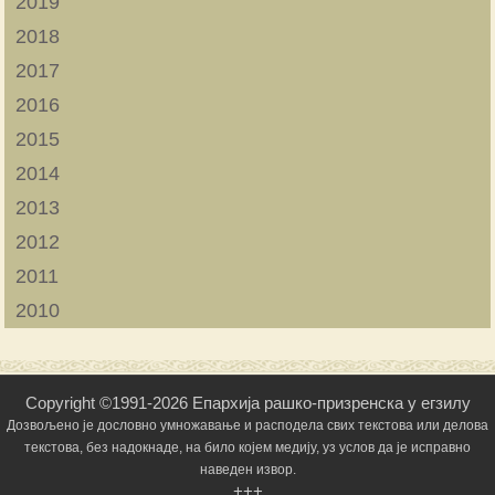
2019
2018
2017
2016
2015
2014
2013
2012
2011
2010
Copyright ©1991-2026 Епархија рашко-призренска у егзилу
Дозвољено је дословно умножавање и расподела свих текстова или делова
текстова, без надокнаде, на било којем медију, уз услов да је исправно
наведен извор.
+++