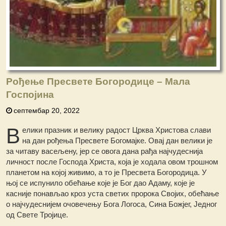
Рођење Пресвете Богородице – Мала
Госпојина
септембар 20, 2022
В
елики празник и велику радост Црква Христова слави
на дан рођења Пресвете Богомајке. Овај дан велики је
за читаву васељену, јер се овога дана рађа најчудеснија
личност после Господа Христа, која је ходала овом трошном
планетом на којој живимо, а то је Пресвета Богородица. У
њој се испунило обећање које је Бог дао Адаму, које је
касније понављао кроз уста светих пророка Својих, обећање
о најчудеснијем очовечењу Бога Логоса, Сина Божјег, Једног
од Свете Тројице.