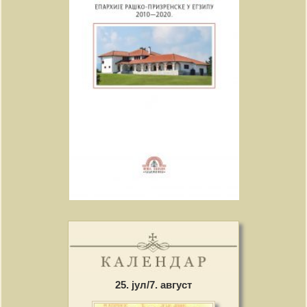
25. јул/7. август