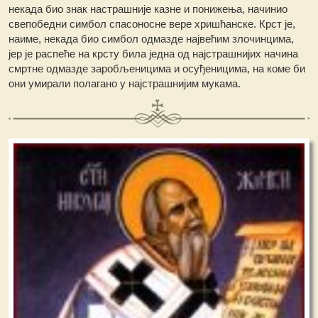
некада био знак настрашније казне и понижења, начинио
свепобедни симбол спасоносне вере хришћанске. Крст је,
наиме, некада био симбол одмазде највећим злочинцима,
јер је распеће на крсту била једна од најстрашнијих начина
смртне одмазде заробљеницима и осуђеницима, на коме би
они умирали полагано у најстрашнијим мукама.