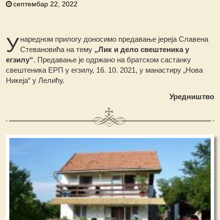
септембар 22, 2022
У
наредном прилогу доносимо предавање јереја Славена
Стевановића на тему
„Лик и дело свештеника у
егзилу“
. Предавање је одржано на братском састанку
свештеника ЕРП у егзилу, 16. 10. 2021, у манастиру „Нова
Никеја“ у Лелићу.
Уредништво