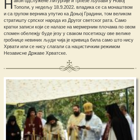
Н
акон одслужене Литургије и трпезе љубави у Новој
Тополи, у недељу 18.9.2022. владика се са монаштвом
и са групом верника упутио ка Доњој Градини, том великом
стратишту српског народа из Другог светског рата. Само
кратки записи који се налазе на мермерним плочама по овом
спомен обележју буде језу у сваком посетиоцу ове велике
гробнице невиних људи чија је кривица била само што нису
Хрвати или се нису слагали са нацистичким режимом
Независне Државе Хрватске.