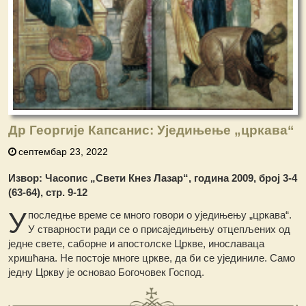
Др Георгије Капсанис: Уједињење „цркава“
септембар 23, 2022
Извор: Часопис „Свети Кнез Лазар“, година 2009, број 3-4
(63-64), стр. 9-12
У
последње време се много говори о уједињењу „цркава“.
У стварности ради се о присаједињењу отцепљених од
једне свете, саборне и апостолске Цркве, инославаца
хришћана. Не постоје многе цркве, да би се ујединиле. Само
једну Цркву је основао Богочовек Господ.