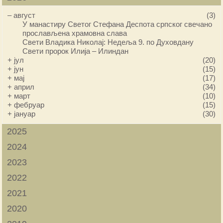
–
август
(3)
У манастиру Светог Стефана Деспота српског свечано
прослављена храмовна слава
Свети Владика Николај: Недеља 9. по Духовдану
Свети пророк Илија – Илиндан
+
јул
(20)
+
јун
(15)
+
мај
(17)
+
април
(34)
+
март
(10)
+
фебруар
(15)
+
јануар
(30)
2025
2024
2023
2022
2021
2020