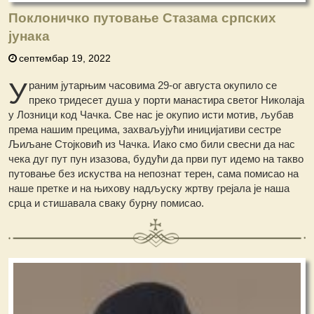
Поклоничко путовање Стазама српских
јунака
септембар 19, 2022
У
раним јутарњим часовима 29-ог августа окупило се
преко тридесет душа у порти манастира светог Николаја
у Лозници код Чачка. Све нас је окупио исти мотив, љубав
према нашим прецима, захваљујући иницијативи сестре
Љиљaне Стојковић из Чачка. Иако смо били свесни да нас
чека дуг пут пун изазова, будући да први пут идемо на такво
путовање без искуства на непознат терен, сама помисао на
наше претке и на њихову надљуску жртву грејала је наша
срца и стишавала сваку бурну помисао.