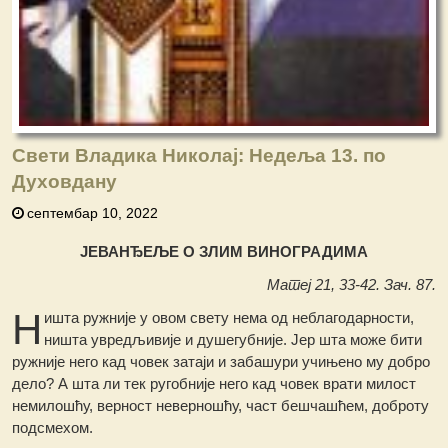
Свети Владика Николај: Недеља 13. по
Духовдану
септембар 10, 2022
ЈЕВАНЂЕЉЕ О ЗЛИМ ВИНОГРАДИМА
Матеј 21, 33-42. Зач. 87.
Н
ишта ружније у овом свету нема од неблагодарности,
ништа увредљивије и душегубније. Јер шта може бити
ружније него кад човек затаји и забашури учињено му добро
дело? А шта ли тек ругобније него кад човек врати милост
немилошћу, верност неверношћу, част бешчашћем, доброту
подсмехом.