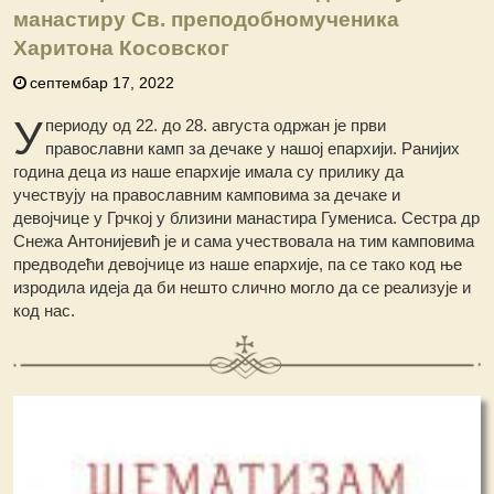
манастиру Св. преподобномученика
Харитона Косовског
септембар 17, 2022
У
периоду од 22. до 28. августа одржан је први
православни камп за дечаке у нашој епархији. Ранијих
година деца из наше епархије имала су прилику да
учествују на православним камповима за дечаке и
девојчице у Грчкој у близини манастира Гумениса. Сестра др
Снежа Антонијевић је и сама учествовала на тим камповима
предводећи девојчице из наше епархије, па се тако код ње
изродила идеја да би нешто слично могло да се реализује и
код нас.