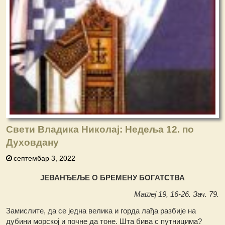
Свети Владика Николај: Недеља 12. по
Духовдану
септембар 3, 2022
ЈЕВАНЂЕЉЕ О БРЕМЕНУ БОГАТСТВА
Матеј 19, 16-26. Зач. 79.
Замислите, да се једна велика и горда лађа разбије на
дубини морској и почне да тоне. Шта бива с путницима?