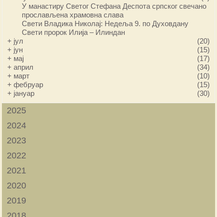
У манастиру Светог Стефана Деспота српског свечано
прослављена храмовна слава
Свети Владика Николај: Недеља 9. по Духовдану
Свети пророк Илија – Илиндан
+
јул
(20)
+
јун
(15)
+
мај
(17)
+
април
(34)
+
март
(10)
+
фебруар
(15)
+
јануар
(30)
2025
2024
2023
2022
2021
2020
2019
2018