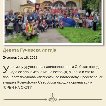
Девета Гучевска литија
септембар 18, 2022
У
времену урушавања националне свети Србског народа,
када се злонамерно мења историја, а часна и света
прошлост покушава избрисати, по благослову Преосвећеног
владике Ксенофонта Свесрбска народна организација
“СРБИ НА ОКУП“