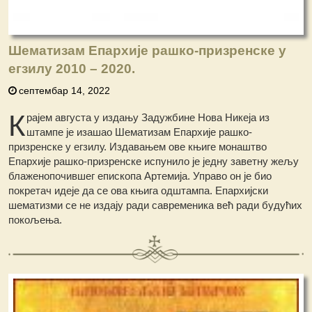
Шематизам Епархије рашко-призренске у
егзилу 2010 – 2020.
септембар 14, 2022
К
рајем августа у издању Задужбине Нова Никеја из
штампе је изашао Шематизам Епархије рашко-
призренске у егзилу. Издавањем ове књиге монаштво
Епархије рашко-призренске испунило је једну заветну жељу
блаженопочившег епископа Артемија. Управо он је био
покретач идеје да се ова књига одштампа. Епархијски
шематизми се не издају ради савременика већ ради будућих
покољења.