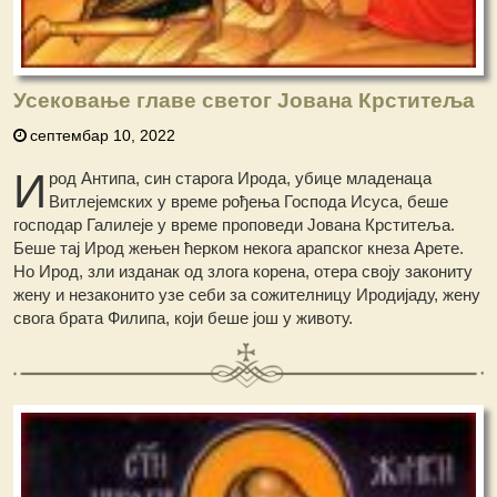
Усековање главе светог Јована Крститеља
септембар 10, 2022
И
род Антипа, син старога Ирода, убице младенаца
Витлејемских у време рођења Господа Исуса, беше
господар Галилеје у време проповеди Јована Крститеља.
Беше тај Ирод жењен ћерком некога арапског кнеза Арете.
Но Ирод, зли изданак од злога корена, отера своју закониту
жену и незаконито узе себи за сожителницу Иродијаду, жену
свога брата Филипа, који беше још у животу.