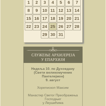
1
2
3
4
5
6
7
8
9
10
11
12
13
14
15
16
17
18
19
20
21
22
23
24
25
26
27
28
29
30
31
Недеља 10. по Духовдану
(Свети великомученик
Пантелејмон)
9. август
Хорепископ Максим
Манастир Светог Преображења
Господњег
у Леушићима