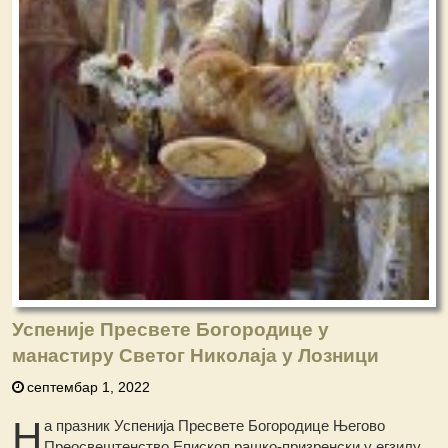
Успеније Пресвете Богородице у
манастиру Светог Николаја у Лозници
септембар 1, 2022
Н
а празник Успенија Пресвете Богородице Његово
Преосвештенство Епископ рашко-призренски у егзилу