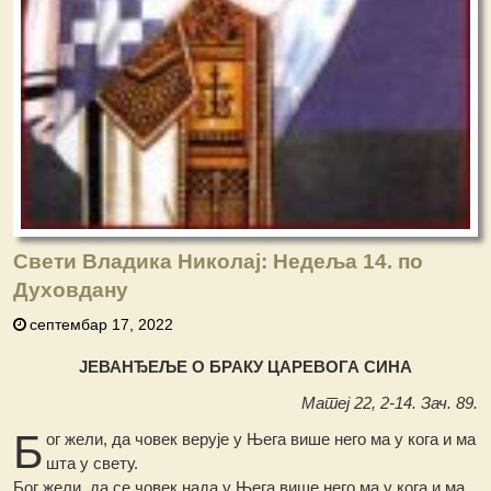
Свети Владика Николај: Недеља 14. по
Духовдану
септембар 17, 2022
ЈЕВАНЂЕЉЕ О БРАКУ ЦАРЕВОГА СИНА
Матеј 22, 2-14. Зач. 89.
Б
ог жели, да човек верује у Њега више него ма у кога и ма
шта у свету.
Бог жели, да се човек нада у Њега више него ма у кога и ма