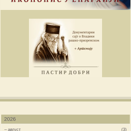
2026
–
август
(3)