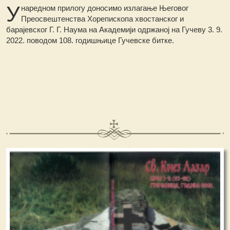
У
наредном прилогу доносимо излагање Његовог
Преосвештенства Хорепископа хвостанског и
барајевског Г. Г. Наума на Академији одржаној на Гучеву 3. 9.
2022. поводом 108. годишњице Гучевске битке.