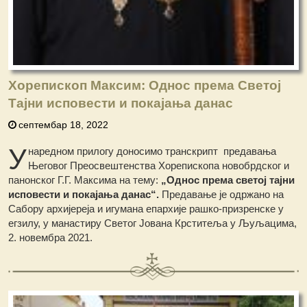
Хорепископ Максим: Однос према Светој
Тајни исповести и покајања данас
септембар 18, 2022
У
наредном прилогу доносимо транскрипт предавања
Његовог Преосвештенства Хорепископа новобрдског и
панонског Г.Г. Максима на тему:
„Однос према светој тајни
исповести и покајања данас“.
Предавање је одржано на
Сабору архијереја и игумана епархије рашко-призренске у
егзилу, у манастиру Светог Јована Крститеља у Љуљацима,
2. новембра 2021.