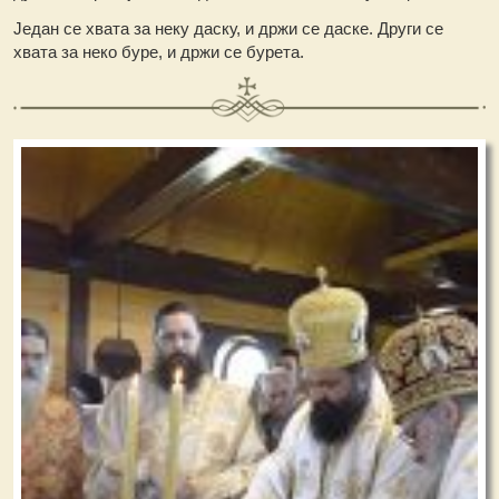
Један се хвата за неку даску, и држи се даске. Други се
хвата за неко буре, и држи се бурета.