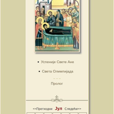
Успеније Свете Ане
Света Олимпијада
Пролог
Јул
<<Претходни
Следећи>>