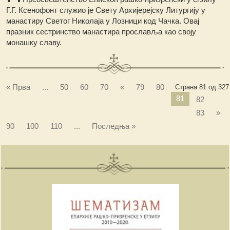
Г.Г. Ксенофонт служио је Свету Архијерејску Литургију у
манастиру Светог Николаја у Лозници код Чачка. Овај
празник сестринство манастира прославља као своју
монашку славу.
« Прва
...
50
60
70
«
79
80
Страна 81 од 327
81
82
83
»
90
100
110
...
Последња »