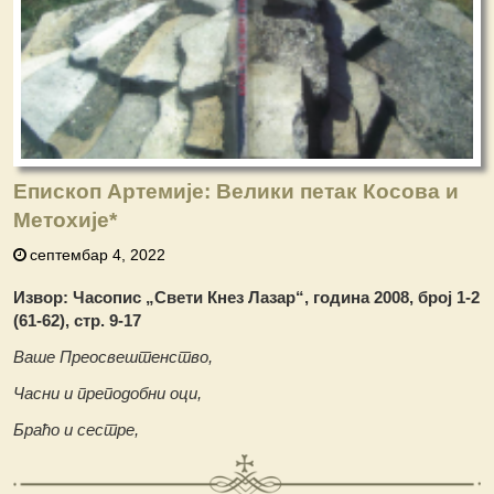
Епископ Артемије: Велики петак Косова и
Метохије
*
септембар 4, 2022
Извор: Часопис „Свети Кнез Лазар“, година 2008, број 1-2
(61-62), стр. 9-17
Ваше Преосвештенство,
Ч
асни и преподобни оци,
Б
раћо и сестре,