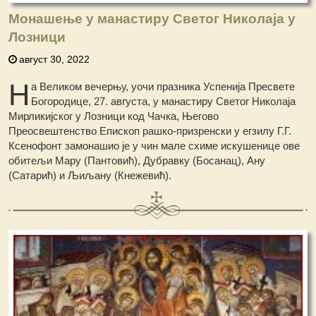
Монашење у манастиру Светог Николаја у
Лозници
август 30, 2022
Н
а Великом вечерњу, уочи празника Успенија Пресвете
Богородице, 27. августа, у манастиру Светог Николаја
Мирликијског у Лозници код Чачка, Његово
Преосвештенство Епископ рашко-призренски у егзилу Г.Г.
Ксенофонт замонашио је у чин мале схиме искушенице ове
обитељи Мару (Пантовић), Дубравку (Босанац), Ану
(Сатарић) и Љиљану (Кнежевић).