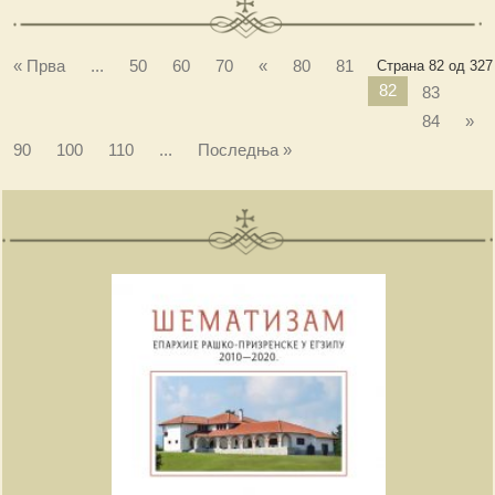
« Прва
...
50
60
70
«
80
81
Страна 82 од 327
82
83
84
»
90
100
110
...
Последња »