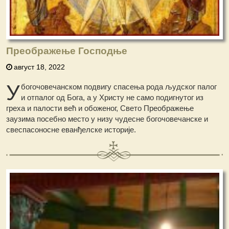
Преображење Господње
август 18, 2022
У
богочовечанском подвигу спасења рода људског палог
и отпалог од Бога, а у Христу не само подигнутог из
греха и палости већ и обоженог, Свето Преображење
заузима посебно место у низу чудесне богочовечанске и
свеспасоносне еванђелске историје.