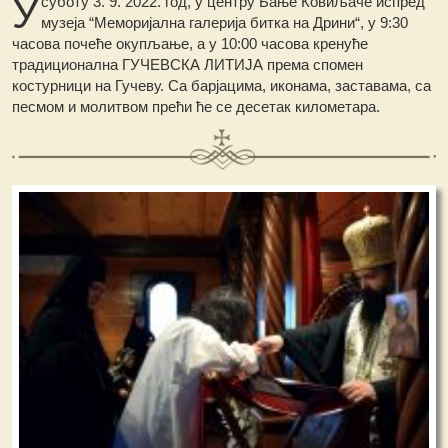
У
суботу 3. 9. 2022. год, у центру Бање Ковиљаче испред
музеја “Меморијална галерија битка на Дрини“, у 9:30
часова почеће окупљање, а у 10:00 часова кренуће
традиционална ГУЧЕВСКА ЛИТИЈА према спомен
костурници на Гучеву. Са барјацима, иконама, заставама, са
песмом и молитвом прећи ће се десетак километара.