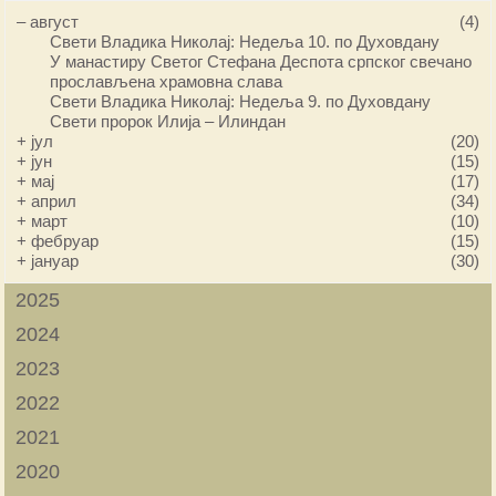
–
август
(4)
Свети Владика Николај: Недеља 10. по Духовдану
У манастиру Светог Стефана Деспота српског свечано
прослављена храмовна слава
Свети Владика Николај: Недеља 9. по Духовдану
Свети пророк Илија – Илиндан
+
јул
(20)
+
јун
(15)
+
мај
(17)
+
април
(34)
+
март
(10)
+
фебруар
(15)
+
јануар
(30)
2025
2024
2023
2022
2021
2020