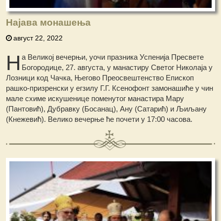
Најава монашења
август 22, 2022
Н
а Великој вечерњи, уочи празника Успенија Пресвете
Богородице, 27. августа, у манастиру Светог Николаја у
Лозници код Чачка, Његово Преосвештенство Епископ
рашко-призренски у егзилу Г.Г. Ксенофонт замонашиће у чин
мале схиме искушенице поменутог манастира Мару
(Пантовић), Дубравку (Босанац), Ану (Сатарић) и Љиљану
(Кнежевић). Велико вечерње ће почети у 17:00 часова.