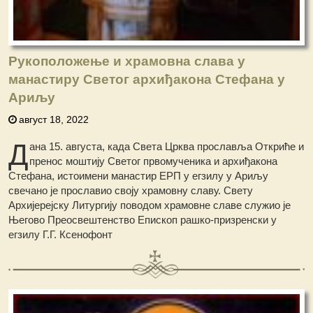
Рукоположење и храмовна слава у
манастиру Светог архиђакона Стефана у
Ариљу
август 18, 2022
Д
ана 15. августа, када Света Црква прославља Откриће и
пренос моштију Светог првомученика и архиђакона
Стефана, истоимени манастир ЕРП у егзилу у Ариљу
свечано је прославио своју храмовну славу. Свету
Архијерејску Литургију поводом храмовне славе служио је
Његово Преосвештенство Епископ рашко-призренски у
егзилу Г.Г. Ксенофонт