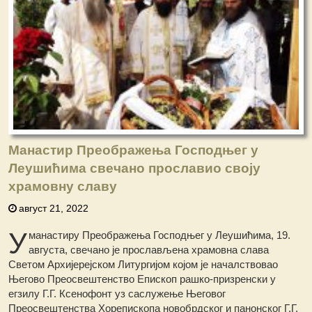
Манастир Преображења Господњег у
Леушићима свечано прославио своју
храмовну славу
август 21, 2022
У
манастиру Преображења Господњег у Леушићима, 19.
августа, свечано је прослављена храмовна слава
Светом Архијерејском Литургијом којом је началствовао
Његово Преосвештенство Епископ рашко-призренски у
егзилу Г.Г. Ксенофонт уз саслужење Његовог
Преосвештенства Хорепископа новобрдског и панонског Г.Г.