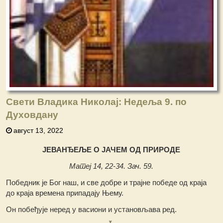
Свети Владика Николај: Недеља 9. по
Духовдану
август 13, 2022
ЈЕВАНЂЕЉЕ О ЈАЧЕМ ОД ПРИРОДЕ
Матеј 14, 22-34. Зач. 59.
Победник је Бог наш, и све добре и трајне победе од краја
до краја времена припадају Њему.
Он побеђује неред у васиони и установљава ред.