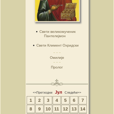
Свети великомученик
Пантелејмон
Свети Климент Охридски
Омилије
Пролог
Јул
<<Претходни
Следећи>>
1
2
3
4
5
6
7
8
9
10
11
12
13
14