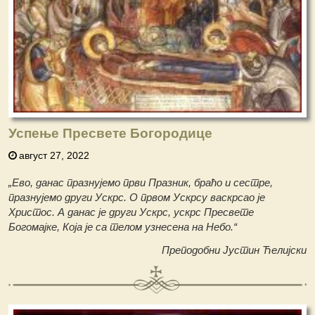
Успење Пресвете Богородице
август 27, 2022
„Ево, данас празнујемо први Празник, браћо и сестре,
празнујемо други Ускрс. О првом Ускрсу васкрсао је
Христос. А данас је други Ускрс, ускрс Пресвете
Богомајке, Која је са телом узнесена на Небо.“
Преподобни Јустин Ћелијски