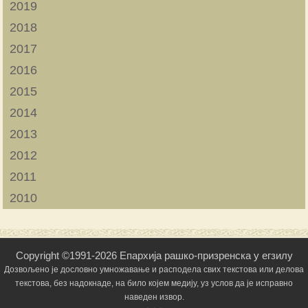
2019
2018
2017
2016
2015
2014
2013
2012
2011
2010
Copyright ©1991-2026 Епархија рашко-призренска у егзилу
Дозвољено је дословно умножавање и расподела свих текстова или делова
текстова, без надокнаде, на било којем медију, уз услов да је исправно
наведен извор.