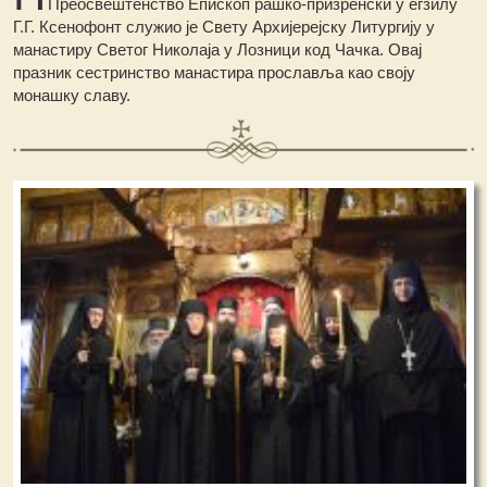
Преосвештенство Епископ рашко-призренски у егзилу
Г.Г. Ксенофонт служио је Свету Архијерејску Литургију у
манастиру Светог Николаја у Лозници код Чачка. Овај
празник сестринство манастира прославља као своју
монашку славу.