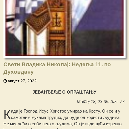
Свети Владика Николај: Недеља 11. по
Духовдану
август 27, 2022
ЈЕВАНЂЕЉЕ О ОПРАШТАЊУ
Матеј 18, 23-35. Зач. 77.
К
ада је Господ Исус Христос умирао на Крсту, Он се и у
самртним мукама трудио, да буде од користи људима.
Не мислећи о себи него о људима, Он је издишући изрекао