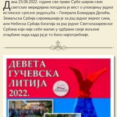
Д
ана 23.08.2022. године све праве Србе широм свих
светских меридијана погодила је вест о упокојењу једног
истинског српског родољуба – Генерала Божидара Делића.
Земаљска Србија сиромашнија је за још једног верног сина,
али Небеска Србија богатија за још једног Светолазаревског
Србина који није себе жалио у одбрани своје вољене
отаџбине онда када јој је то било најпотребније.