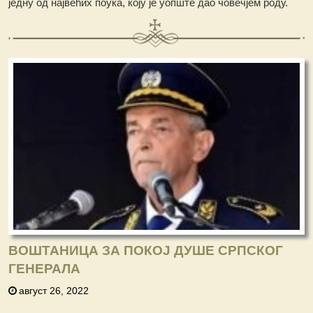
једну од највећих поука, коју је уопште дао човечјем роду.
ВОШТАНИЦА ЗА ПОКОЈ ДУШЕ СРПСКОГ
ГЕНЕРАЛА
август 26, 2022