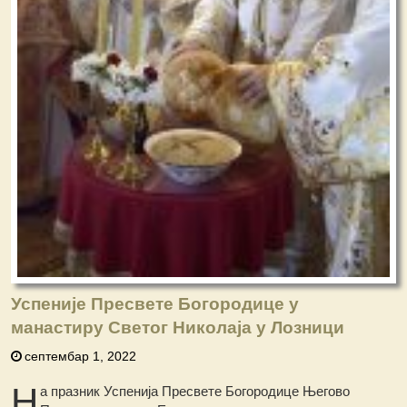
Успеније Пресвете Богородице у
манастиру Светог Николаја у Лозници
септембар 1, 2022
Н
а празник Успенија Пресвете Богородице Његово