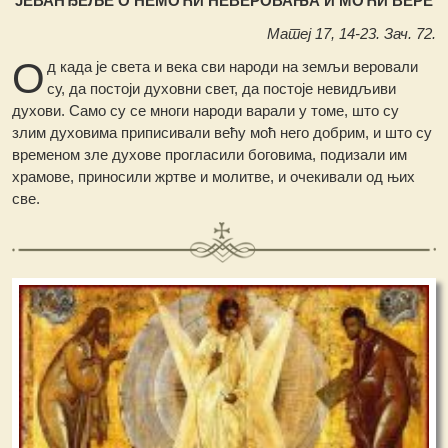
ЈЕВАНЂЕЉЕ О НЕМОЋИ НЕВЕРОВАЊА И МОЋИ ВЕРЕ
Матеј 17, 14-23. Зач. 72.
О
д када је света и века сви народи на земљи веровали
су, да постоји духовни свет, да постоје невидљиви
духови. Само су се многи народи варали у томе, што су
злим духовима приписивали већу моћ него добрим, и што су
временом зле духове прогласили боговима, подизали им
храмове, приносили жртве и молитве, и очекивали од њих
све.