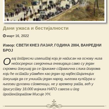
Дани ужаса и бестијалности
март 16, 2022
Извор: СВЕТИ КНЕЗ ЛАЗАР, ГОДИНА 2004, ВАНРЕДНИ
БРОЈ
О
вај потресни извештај који је написан на основу низа
непосредних сведочења очевидаца само су један
скромни покушај да се прикаже стравична слика погрома
који ће остати упамћен као један од најбестијалнијих
покушаја да се уништи један народ, његова култура и
његови духовни споменици, не у времену рата, већ у
присуству 18.000 војника НАТО савеза и под
протекторатом Мисије УН.