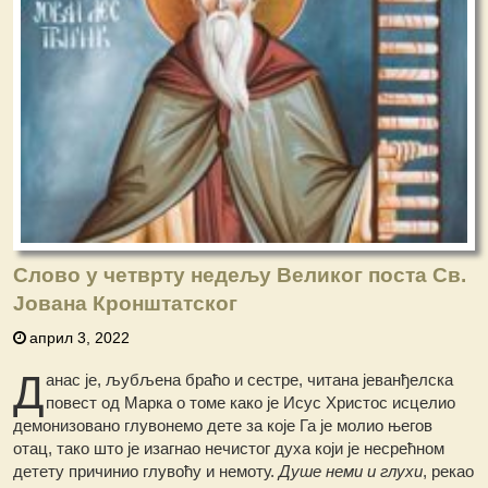
Слово у четврту недељу Великог поста Св.
Јована Кронштатског
април 3, 2022
Д
анас је, љубљена браћо и сестре, читана јеванђелска
повест од Марка о томе како је Исус Христос исцелио
демонизовано глувонемо дете за које Га је молио његов
отац, тако што је изагнао нечистог духа који је несрећном
детету причинио глувоћу и немоту.
Душе неми и глухи
, рекао