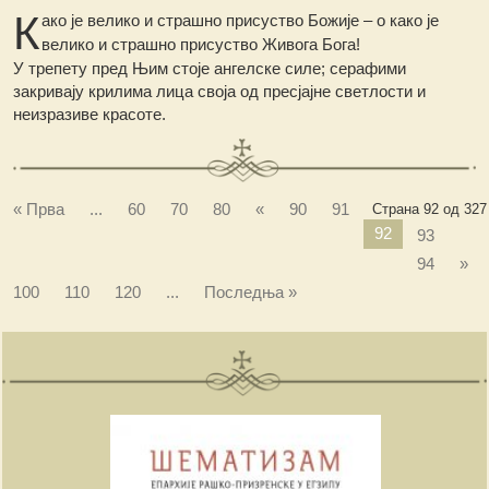
К
ако је велико и страшно присуство Божије – о како је
велико и страшно присуство Живога Бога!
У трепету пред Њим стоје ангелске силе; серафими
закривају крилима лица своја од пресјајне светлости и
неизразиве красоте.
« Прва
...
60
70
80
«
90
91
Страна 92 од 327
92
93
94
»
100
110
120
...
Последња »