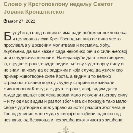
Слово у Крстопоклону недељу Светог
Јована Кронштатског
март 27, 2022
Б
удући да пред нашим очима ради побожног поклоњења
и целивања лежи Крст Господњи, чија се сила често
прославља у црквеним молитвама и песмама, хоћу,
љубљени, да вам кажем сада неколико речи о сили његовој
или о чудесима његовим. Намеравајући да о томе говорим,
ја, с једне стране, свугде видим његову чудотворну силу и
не знам на чему да се задржим и који случај да узмем као
пример животворне силе Крста, а видим и то велико
страхопоштовање које су људи у старини показивали
животворном Крсту; а с друге стране, авај, видим да су
људи данашњег времена веома мало искусили његову силу
– и ту одмах видим и разлог због чега он показује тако мало
своје чудотворне силе: управо из истог разлога због чега је
Господ учинио мало чуда у својој постојбини, односно од
незнања, од безакоња и нехришћанског живота хришћана.