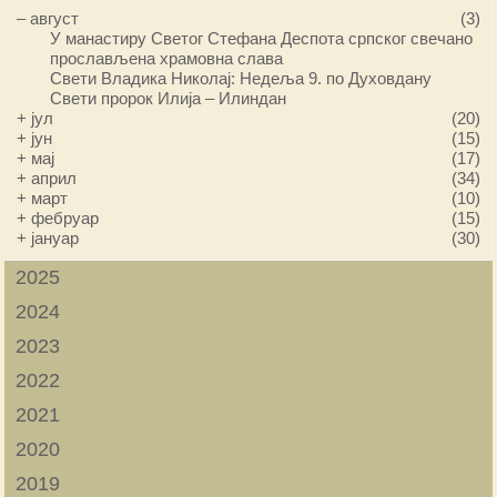
–
август
(3)
У манастиру Светог Стефана Деспота српског свечано
прослављена храмовна слава
Свети Владика Николај: Недеља 9. по Духовдану
Свети пророк Илија – Илиндан
+
јул
(20)
+
јун
(15)
+
мај
(17)
+
април
(34)
+
март
(10)
+
фебруар
(15)
+
јануар
(30)
2025
2024
2023
2022
2021
2020
2019