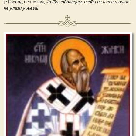
је Господ нечистом,
Ја ти заповедам, изађи из њега и више
не улази у њега!