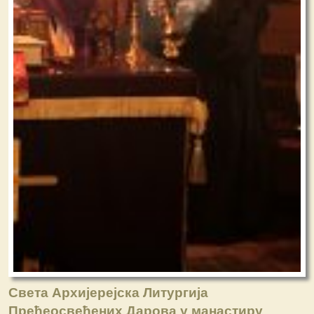
Света Архијерејска Литургија
Пређеосвећених Дарова у манастиру