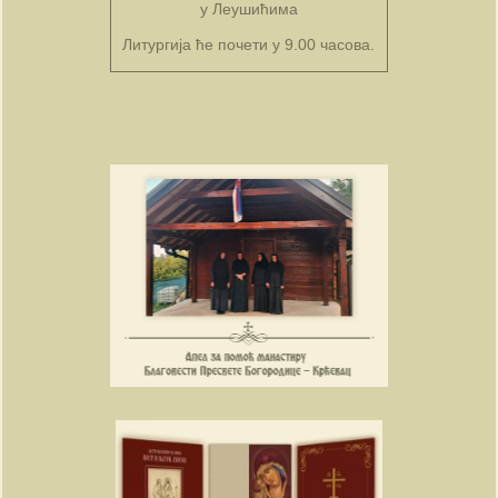
у Леушићима
Литургија ће почети у 9.00 часова.