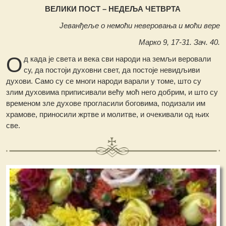
ВЕЛИКИ ПОСТ – НЕДЕЉА ЧЕТВРТА
Јеванђеље о немоћи неверовања и моћи вере
Марко 9, 17-31. Зач. 40.
О
д када је света и века сви народи на земљи веровали
су, да постоји духовни свет, да постоје невидљиви
духови. Само су се многи народи варали у томе, што су
злим духовима приписивали већу моћ него добрим, и што су
временом зле духове прогласили боговима, подизали им
храмове, приносили жртве и молитве, и очекивали од њих
све.