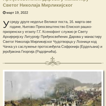
Светог Николаја Мирликијског
март 19, 2022
У
среду друге недеље Великог поста, 16. марта ове
године, Његово Преосвештенство Епископ рашко-
призренски у егзилу Г.Г. Ксенофонт служио је Свету
Архијерејску Литургију Пређеосвећених Дарова у манастиру
Светог Николаја Мирликијског Чудотворца у Лозници код
Чачка уз саслужење протосинђела Софронија (Ердељана) и
јерођакона Георгија (Радојичића).