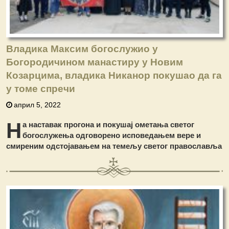
Владика Максим богослужио у
Богородичином манастиру у Новим
Козарцима, владика Никанор покушао да га
у томе спречи
април 5, 2022
Н
а наставак прогона и покушај ометања светог
богослужења одговорено исповедањем вере и
смиреним одстојавањем на темељу светог православља