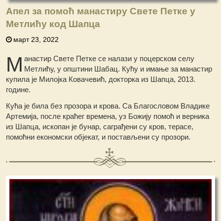
Апел за помоћ манастиру Свете Петке у
Метлићу код Шапца
март 23, 2022
М
анастир Свете Петке се налази у поцерском селу
Метлићу, у општини Шабац. Кућу и имање за манастир
купила је Милојка Ковачевић, докторка из Шапца, 2013.
године.
Кућа је била без прозора и крова. Са Благословом Владике
Артемија, после краћег времена, уз Божију помоћ и верника
из Шапца, ископан је бунар, саграђени су кров, терасе,
помоћни економски објекат, и постављени су прозори.