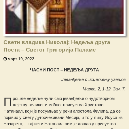
Свети владика Николај: Недеља друга
Поста – Светог Григорија Паламе
март 19, 2022
ЧАСНИ ПОСТ – НЕДЕЉА ДРУГА
Јеванђеље о исцељењу узетог
Марко, 2, 1-12. Зач. 7.
П
рошле недеље чули смо јеванђеље о чудотворном
дејству великог и моћног присуства Христовог.
Натанаил, који је посумњао у речи апостола Филипа, да се
појавио у свету дугоочекивани Месија, и то у лицу Исуса из
Назарета, – тај исти Натанаил чим је дошао у присуство