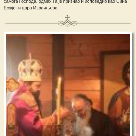
самога Господа, одмах Га је признао и исповедио као Сина
Божјег и цара Израиљева.