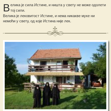
В
елика је сила Истине, и ништа у свету не може одолети
тој сили.
Велика је лековитост Истине, и нема никакве муке ни
немоћи у свету, од које Истина није лек.