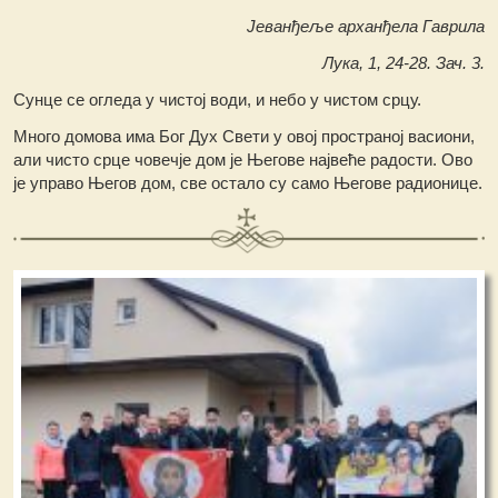
Јеванђеље арханђела Гаврила
Лука, 1, 24-28. Зач. 3.
Сунце се огледа у чистој води, и небо у чистом срцу.
Много домова има Бог Дух Свети у овој пространој васиони,
али чисто срце човечје дом је Његове највеће радости. Ово
је управо Његов дом, све остало су само Његове радионице.