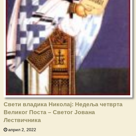
Свети владика Николај: Недеља четврта
Великог Поста – Свeтог Јована
Лествичника
април 2, 2022