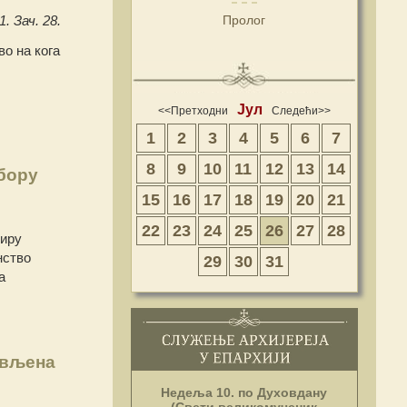
Пролог
1. Зач. 28.
во на кога
Јул
<<Претходни
Следећи>>
1
2
3
4
5
6
7
8
9
10
11
12
13
14
бору
15
16
17
18
19
20
21
22
23
24
25
26
27
28
тиру
нство
29
30
31
а
ављена
Недеља 10. по Духовдану