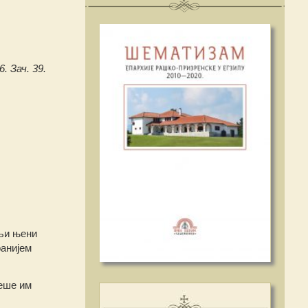
6. Зач. 39.
ељи њени
ранијем
беше им