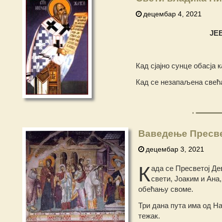
децембар 4, 2021
ЈЕ
Кад сјајно сунце обасја 
Кад се незапаљена свећа
Ваведење Пресв
децембар 3, 2021
К
ада се Пресветој Д
свети, Јоаким и Ана
обећању своме.
Три дана пута има од На
тежак.