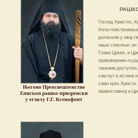
РАШКО
Господ Христос, Кр
богословствовања,
доласком у овај св
наше спасење; он 
Глава Цркве, а Цр
правоверним људим
таквима доступно.
сам пут и истина и
само кроз Христа,
Његово Преосвештенство
православној и Цр
Епископ рашко-призренски
у егзилу Г.Г. Ксенофонт