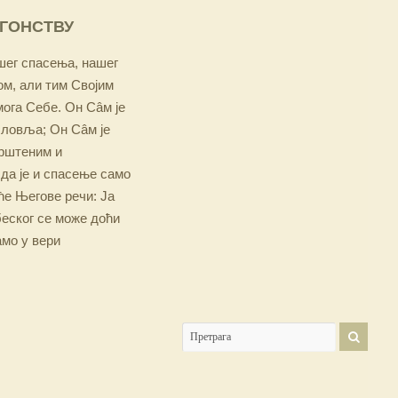
ОГОНСТВУ
ашег спасења, нашег
м, али тим Својим
мога Себе. Он Сâм је
словља; Он Сâм је
крштеним и
 да је и спасење само
е Његове речи: Ја
беског се може доћи
амо у вери