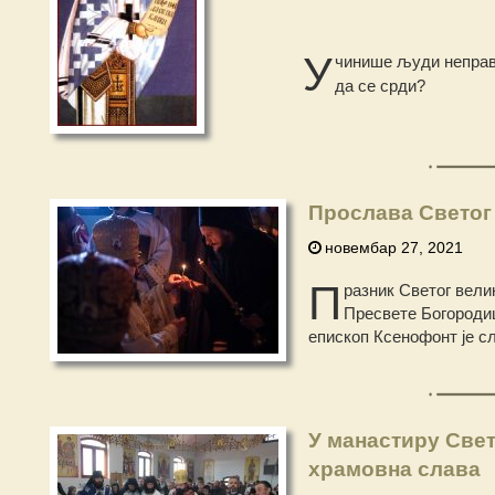
У
чинише људи неправд
да се срди?
Прослава Светог
новембар 27, 2021
П
разник Светог вели
Пресвете Богороди
епископ Ксенофонт је с
У манастиру Све
храмовна слава