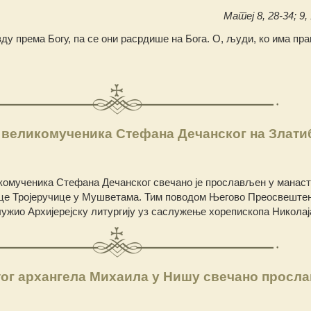
Матеј 8, 28-34; 9, 
у према Богу, па се они расрдише на Бога. О, људи, ко има пра
 великомученика Стефана Дечанског на Злати
комученика Стефана Дечанског свечано је прослављен у манас
це Тројеручице у Мушветама. Тим поводом Његово Преосвеште
лужио Архијерејску литургију уз саслужење хорепископа Николај
тог архангела Михаила у Нишу свечано просл