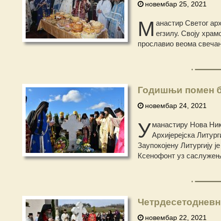
новембар 25, 2021
М
анастир Светог ар
егзилу. Своју храм
прославио веома свечан
Годишњи помен б
новембар 24, 2021
У
манастиру Нова Нике
Архијерејска Литур
Заупокојену Литургију ј
Ксенофонт уз саслуже
Четрдесетодневн
новембар 22, 2021