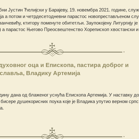
и Јустин Ћелијски у Барајеву, 19. новембра 2021. године, служ
ија а потом и четрдесетодневни парастос новопрестављеном слу
нчевићу, ктитору поменуте обитетљи. Заупокојену Литургију је
) а парастос Његово Преосвештенство Хорепископ хвостански и
духовног оца и Епископа, пастира доброг и
славља, Владику Артемија
дину дана од блаженог уснућа Епископа Артемија. У наставку д
 бисере душекорисних поука које је Владика упутио верном срп
а.