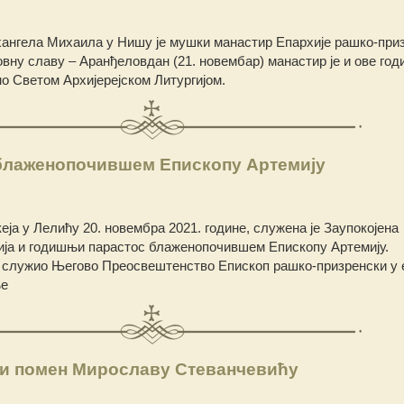
хангела Михаила у Нишу је мушки манастир Епархије рашко-при
овну славу – Аранђеловдан (21. новембар) манастир је и ове год
о Светом Архијерејском Литургијом.
лаженопочившем Епископу Артемију
ја у Лелићу 20. новембра 2021. године, служена је Заупокојена
гија и годишњи парастос блаженопочившем Епископу Артемију.
е служио Његово Преосвештенство Епископ рашко-призренски у ег
ње
и помен Мирославу Стеванчевићу