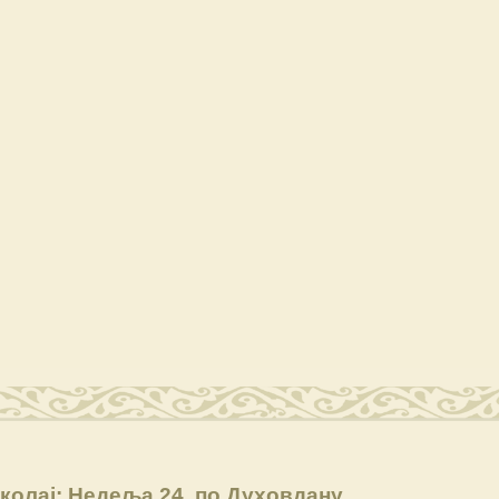
колај: Недеља 24. по Духовдану