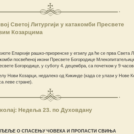
ој Светој Литургији у катакомби Пресвете
вим Козарцима
оте Епархије рашко-призренске у егзилу да ће се прва Света Л
акомби посвећеној икони Пресвете Богородице Млекопитатељиц
свете Богородице, у суботу 4. децембра, са почетком у 9 часов
елу Нови Козарци, недалеко од Кикинде (када се улази у Нове К
са леве стране).
колај: Недеља 23. по Духовдану
НЂЕЉЕ О СПАСЕЊУ ЧОВЕКА И ПРОПАСТИ СВИЊА