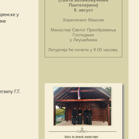
(Свети великомученик
Пантелејмон)
9. август
зренске у
Хорепископ Максим
ине
Манастир Светог Преображења
Господњег
у Леушићима
Литургија ће почети у 9.00 часова.
зилу Г.Г.