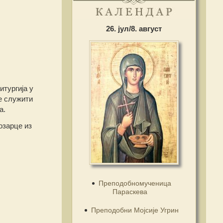
26. јул/8. август
итургија у
е служити
а.
озарце из
Преподобномученица
Параскева
Преподобни Мојсије Угрин