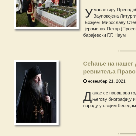
У
манастиру Преподобн
Заупокојена Литург
Божјем Мирославу Стева
јеромонах Петар (Просо
барајевски Г.Г. Наум
Сећање на нашег 
ревнитеља Право
новембар 21, 2021
Д
анас се навршава го
његову биографију и
народу у својим беседам