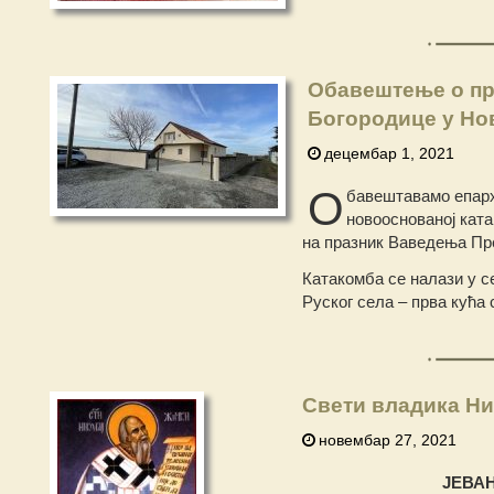
Обавештење о прв
Богородице у Но
децембар 1, 2021
О
бавештавамо епархи
новооснованој кат
на празник Ваведења Пре
Катакомба се налази у с
Руског села – прва кућа 
Свети владика Ни
новембар 27, 2021
ЈЕВА