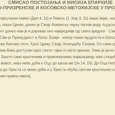
СМИСАО ПОСТОЈАЊА И МИСИЈА ЕПАРХИЈЕ
-ПРИЗРЕНСКЕ И КОСОВСКО-МЕТОХИЈСКЕ У ПР
ајеугаони камен (Дап 4, 11) и Темељ (1. Кор 3, 11) наше вере, н
 наше Цркве, донео је Своју божанску науку палом роду људско
ет донео нам је и даровао оно највредније од свега вредног - Са
Сâм је Премудрост и Логос Божји - извор сваке мудрости и бого
ква Његово тело. Кроз Цркву Своју, благодаћу Својом, Он само 
а бива доступан кроз свете тајне и свете врлине. Тиме је јасно
 Зашто само крштенима и правовернима појашњавају нам следећ
 живот; нико неће доћи к Оцу до кроза ме (Јн 14, 16). До Оца Не
 а до Христа се може доћи и у Христа обући светим крштењем с
кви православној.