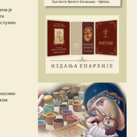
ена је
ги
 служио
оносимо
ском