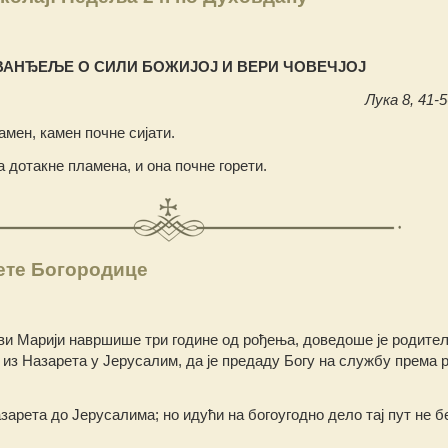
ВАНЂЕЉЕ О СИЛИ БОЖИЈОЈ И ВЕРИ ЧОВЕЧЈОЈ
Лука 8, 41-5
камен, камен почне сијати.
 дотакне пламена, и она почне горети.
ете Богородице
еви Марији навршише три године од рођења, доведоше је родит
, из Назарета у Јерусалим, да је предаду Богу на службу према 
зарета до Јерусалима; но идући на богоугодно дело тај пут не 