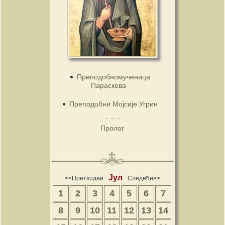
Преподобномученица
Параскева
Преподобни Мојсије Угрин
Пролог
Јул
<<Претходни
Следећи>>
1
2
3
4
5
6
7
8
9
10
11
12
13
14