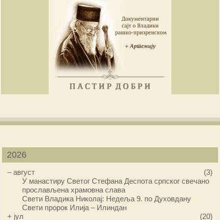
2026
–
август
(3)
У манастиру Светог Стефана Деспота српског свечано
прослављена храмовна слава
Свети Владика Николај: Недеља 9. по Духовдану
Свети пророк Илија – Илиндан
+
јул
(20)