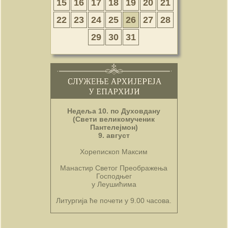
15
16
17
18
19
20
21
22
23
24
25
26
27
28
29
30
31
Недеља 10. по Духовдану
(Свети великомученик
Пантелејмон)
9. август
Хорепископ Максим
Манастир Светог Преображења
Господњег
у Леушићима
Литургија ће почети у 9.00 часова.