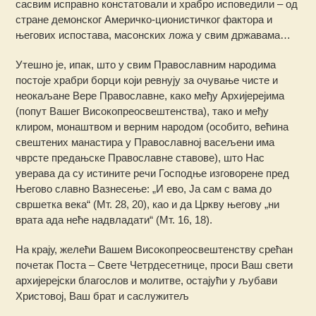
сасвим исправно констатовали и храбро исповедили – од
стране демонског Америчко-ционистичког фактора и
његових испостава, масонских ложа у свим државама…
Утешно је, ипак, што у свим Православним народима
постоје храбри борци који ревнују за очување чисте и
неокаљане Вере Православне, како међу Архијерејима
(попут Вашег Високопреосвештенства), тако и међу
клиром, монаштвом и верним народом (особито, већина
свештених манастира у Православној васељени има
чврсте предањске Православне ставове), што Нас
уверава да су истините речи Господње изговорене пред
Његово славно Вазнесење: „И ево, Ја сам с вама до
свршетка века“ (Мт. 28, 20), као и да Цркву његову „ни
врата ада неће надвладати“ (Мт. 16, 18).
На крају, желећи Вашем Високопреосвештенству срећан
почетак Поста – Свете Четрдесетнице, проси Ваш свети
архијерејски благослов и молитве, остајући у љубави
Христовој, Ваш брат и саслужитељ