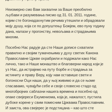
Неизмерно смо Вам захвални за Ваше преобилно
љубави и разумевања писмо од 31. 01. 2011. године,
којим сте богонадахнутим речима утешили и обрадовали
моју душу, која се по допуштењу Божјем, ево пуну годину
дана, налази у прогонству, невољама и страдањима
многим.
Посебно Нас радује да сте Наше дописе схватили
правилно и својим тумачењима у духу светих Канона
Православне Цркве охрабрили и подржали како Нас
лично, тако и Наше монаштво и благоверни народ који је
уз Нас, да истрајемо на путу борбе и страдања за
истиниту и праву Веру, коју нам оставише свети и
богоносни Оци наши, да у њој живимо и да се њоме
спасавамо, чувајући себе и своје словесно стадо од
многобројних саблазни нашега времена и посебно од
опаке свејереси Екуменизма, која је, нажалост, пустила
дубоке корене у свим помесним Црквама Православним.
И заиста, ова свејерес је подстицана – као што сте