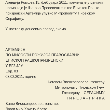
Агенција Ромфеа 15. фебруара 2011. пренела је у целини
писмо које је Његово Преосвештенство Епископ Рашко-
призренски Артемије упутио Митрополиту Пирејском
Серафиму.
У наставку доносимо превод писма.
АРТЕМИЈЕ
ПО МИЛОСТИ БОЖИЈОЈ ПРАВОСЛАВНИ
ЕПИСКОП РАШКОПРИЗРЕНСКИ
У ЕГЗИЛУ
Ебр. 03
08.02.2011. године
Његовом Високопреосвештенству
Митрополиту Пирејском Г-ну,
Господину СЕРАФИМУ
П И Р Е Ј А – Г Р Ч К А
Ваше Високопреосвештенство,
Драги ми у Христу брате,