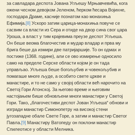
за савладара деспота Јована Угљешу Мрњавчевића, кога
ожени чесном девојком Јеленом, ћерком ћесара Војихне,
господара Драме, касније познатом као монахиња
Ефимија.
[8]
Ускоро затим царица-монахиња повуче се
сасвим са власти из Сера и отиде на двор сина свог цара
Уроша, а власт у тим крајевима преузе деспот Угљеша.
Он беше веома благочестив и мудар владар и прва му
брига беше да измири две патријаршије. То он одмах и
постиже (1368. године), али се ово измирење односило
само на пределе Серске области којом је он тада
управљао. Угљеша беше богољубив и човекољубив и
помагаше многе људе, а особито свете цркве и
манастире, и то не само у својој области већ нарочито на
Светој Гори Атонској. За његово време и његовим
настојањем бише обновљени многи манастири у Светој
Гори. Тако, „благочестиви деспот Јован Угљеша“ обнови и
изгради манастир Симонопетру на високој стени
југозападне обале Свете Горе, а затим и манастир Светог
Павла.
[9]
Манастиру Ватопеду он поклони манастир
Спилеотисе у области Мелника.