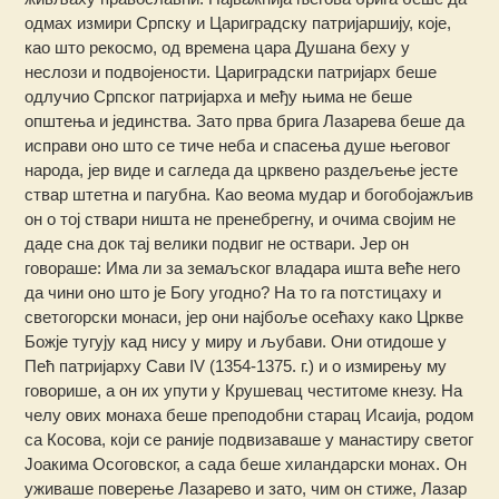
одмах измири Српску и Цариградску патријаршију, које,
као што рекосмо, од времена цара Душана беху у
неслози и подвојености. Цариградски патријарх беше
одлучио Српског патријарха и међу њима не беше
општења и јединства. Зато прва брига Лазарева беше да
исправи оно што се тиче неба и спасења душе његовог
народа, јер виде и сагледа да црквено раздељење јесте
ствар штетна и пагубна. Као веома мудар и богобојажљив
он о тој ствари ништа не пренебрегну, и очима својим не
даде сна док тај велики подвиг не оствари. Јер он
говораше: Има ли за земаљског владара ишта веће него
да чини оно што је Богу угодно? На то га потстицаху и
светогорски монаси, јер они најбоље осећаху како Цркве
Божје тугују кад нису у миру и љубави. Они отидоше у
Пећ патријарху Сави IV (1354-1375. г.) и о измирењу му
говорише, а он их упути у Крушевац честитоме кнезу. На
челу ових монаха беше преподобни старац Исаија, родом
са Косова, који се раније подвизаваше у манастиру светог
Јоакима Осоговског, а сада беше хиландарски монах. Он
уживаше поверење Лазарево и зато, чим он стиже, Лазар