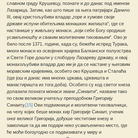
славном граду Крушевцу, познате и до данас под именом
Лазарица. Затим, као што пише за њега патријарх Данило
III, овај христољубиви владар „горе и хумове своје
државе испуни обитељима монашких жилишта“, где се
настанише у живљаху монаси, „који себе Богу ородише
усамљеношћу и сваким молитвеним тиховањем“. Ово је
било после 1371. године, када су, бежећи испред Турака,
многи монаси из освојених крајева Балканског полуострва
и Свете Горе дошли у слободну Лазареву државу, и овај
монахољубиви владар дао им је да се настане у његовим
моравским крајевима, особито око Крушевца и Сталаћа
(где још и данас има многих цркава, црквишта и
манастиришта из тога доба). Особито су код светог кнеза
долазили познати монаси звани „Синаити“, названи тако
по свом великом учитељу преподобном Григорију
Синаиту.
[15]
Ови подвижници и молитвени тиховалници,
на челу којих беше монах кир Григорије Синаит, ученик
оног великог Григорија, дођоше честитоме кнезу и
замолише га да им подари неко усамљеничко место, где
ће моћи богоугодно се подвизивати у миру и