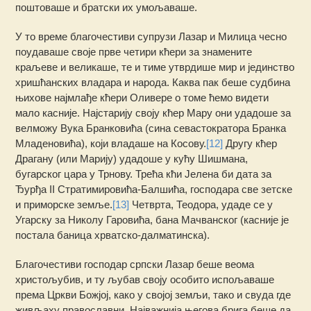
поштоваше и братски их умољаваше.
У то време благочестиви супрузи Лазар и Милица чесно
поудаваше своје прве четири кћери за знамените
краљеве и великаше, те и тиме утврдише мир и јединство
хришћанских владара и народа. Каква пак беше судбина
њихове најмлађе кћери Оливере о томе ћемо видети
мало касније. Најстарију своју кћер Мару они удадоше за
велможу Вука Бранковића (сина севастократора Бранка
Младеновића), који владаше на Косову.
[12]
Другу кћер
Драгану (или Марију) удадоше у кућу Шишмана,
бугарског цара у Трнову. Трећа кћи Јелена би дата за
Ђурђа II Стратимировића-Балшића, господара све зетске
и приморске земље.
[13]
Четврта, Теодора, удаде се у
Угарску за Николу Гаровића, бана Мачванског (касније је
постала баница хрватско-далматинска).
Благочестиви господар српски Лазар беше веома
христољубив, и ту љубав своју особито испољаваше
према Цркви Божјој, како у својој земљи, тако и свуда где
живљаху православни. Најважнија његова брига беше да