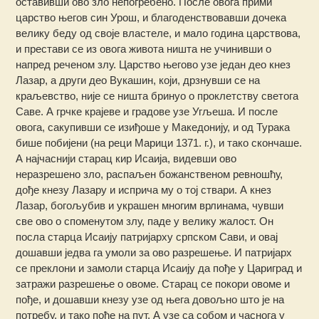
оставивши ово зло непогребено. После овога прими
царство његов син Урош, и благоденствовавши дочека
велику беду од своје властеле, и мало година царствова,
и престави се из овога живота ништа не учинивши о
напред реченом злу. Царство његово узе један део кнез
Лазар, а други део Вукашин, који, дрзнувши се на
краљевство, није се ништа бринуо о проклетству светога
Саве. А грчке крајеве и градове узе Угљеша. И после
овога, сакупивши се изиђоше у Македонију, и од Турака
бише побијени (на реци Марици 1371. г.), и тако скончаше.
А најчаснији старац кир Исаија, видевши ово
неразрешено зло, распаљен божанственом ревношћу,
дође кнезу Лазару и исприча му о тој ствари. А кнез
Лазар, богољубив и украшен многим врлинама, чувши
све ово о споменутом злу, паде у велику жалост. Он
посла старца Исаију патријарху српском Сави, и овај
дошавши једва га умоли за ово разрешење. И патријарх
се преклони и замоли старца Исаију да пође у Цариград и
затражи разрешење о овоме. Старац се покори овоме и
пође, и дошавши кнезу узе од њега довољно што је на
потребу, и тако пође на пут. А узе са собом и часнога у