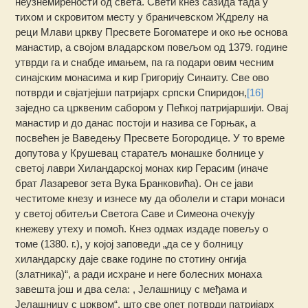
неузнемирености од света. Свети кнез сазида тада у
тихом и скровитом месту у браничевском Ждрелу на
реци Млави цркву Пресвете Богоматере и око ње основа
манастир, а својом владарском повељом од 1379. године
утврди га и снабде имањем, па га подари овим чесним
синајским монасима и кир Григорију Синаиту. Све ово
потврди и свјатјејши патријарх српски Спиридон,
[16]
заједно са црквеним сабором у Пећкој патријаршији. Овај
манастир и до данас постоји и назива се Горњак, а
посвећен је Ваведењу Пресвете Богородице. У то време
допутова у Крушевац старатељ монашке болнице у
светој лаври Хиландарској монах кир Герасим (иначе
брат Лазаревог зета Вука Бранковића). Он се јави
честитоме кнезу и изнесе му да оболели и стари монаси
у светој обитељи Светога Саве и Симеона очекују
кнежеву утеху и помоћ. Кнез одмах издаде повељу о
томе (1380. г.), у којој заповеди „да се у болницу
хиландарску даје сваке године по стотину онгија
(златника)“, а ради исхране и неге болесних монаха
завешта још и два села: , Јелашницу с међама и
Јелашницу с црквом“, што све опет потврди патријарх