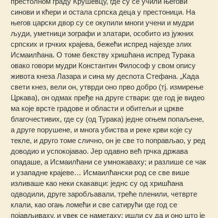
престолном граду Крушевцу, где су се учили његови
синови и кћери и остала српска деца у престоници. На
његов царски двор су се окупили многи учени и мудри
људи, уметници зографи и златари, особито из јужних
српских и грчких крајева, бежећи испред најезде злих
Исмаилћана. О томе бекству хришћана испред Турака
овако говори мудри Константин Философ у свом опису
живота кнеза Лазара и сина му деспота Стефана. „Када
свети кнез, вели он, утврди оно прво добро (тј. измирење
Цркава), он одмах пређе на друге ствари: где год је видео
ма које врсте градове и области и обитељи и цркве
благочестивих, где су (од Турака) једне огњем попаљене,
а друге порушене, и многа убиства и реке крви које су
текле, и друго томе слично, он је све то поправљао, у ред
доводио и успокојавао. Јер одавно већ грчка држава
опадаше, а Исмаилћани се умножаваху; и разлише се чак
и узападне крајеве… Исмаилћански род се све више
изливаше као неки скакавци: једнс су од хришћана
одводили, друге заробљавали, треће пленили, четврте
клали, као огањ ломећи и све сатирући где год се
појављиваху, и увек се наметаху; ишли су да и оно што је