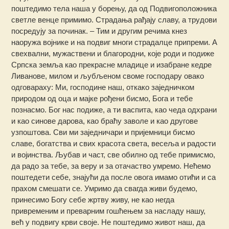
поштедимо тела наша у борењу, да од Подвигоположника
светле венце примимо. Страдања рађају славу, а трудови
посредују за починак. – Тим и другим речима кнез
наоружа војнике и на подвиг многи страдалце припреми. А
свехвални, мужаствени и благородни, које роди и подиже
Српска земља као прекрасне младице и изабране кедре
Ливанове, милом и љубљеном своме господару овако
одговараху: Ми, господине наш, откако заједничком
природом од оца и мајке рођени бисмо, Бога и тебе
познасмо. Бог нас подиже, а ти васпита, као чеда одхрани
и као синове дарова, као браћу заволе и као другове
узпоштова. Сви ми заједничари и пријемници бисмо
славе, богатства и свих красота света, весеља и радости
и војинства. Љубав и част, све обилно од тебе примисмо,
да радо за тебе, за веру и за отачаство умремо. Нећемо
поштедети себе, знајући да после овога имамо отићи и са
прахом смешати се. Умримо да свагда живи будемо,
принесимо Богу себе жртву живу, не као негда
привременим и преварним гошћењем за насладу нашу,
већ у подвигу крви своје. Не поштедимо живот наш, да