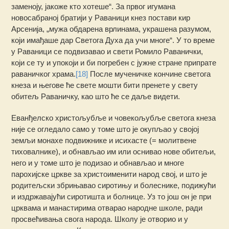
заменоју, јакоже кто хотеше“. За првог игумана
новосабраној братији у Раваници кнез постави кир
Арсенија, „мужа обдарена врлинама, украшена разумом,
који имађаше дар Светога Духа да учи многе“. У то време
у Раваници се подвизавао и свети Ромило Раванички,
који се ту и упокоји и би погребен с јужне стране припрате
раваничког храма.
[18]
После мученичке кончине светога
кнеза и његове ће свете мошти бити пренете у свету
обитељ Раваничку, као што ће се даље видети.
Еванђелско христољубље и човекољубље светога кнеза
није се огледало само у томе што је окупљао у својој
земљи монахе подвижнике и исихасте (= молитвене
тиховалнике), и обнављао им или оснивао нове обитељи,
него и у томе што је подизао и обнављао и многе
парохијске цркве за христоименити народ свој, и што је
родитељски збрињавао сиротињу и болеснике, подижући
и издржавајући сиротишта и болнице. Уз то још он је при
црквама и манастирима отварао народне школе, ради
просвећивања свога народа. Школу је отворио и у