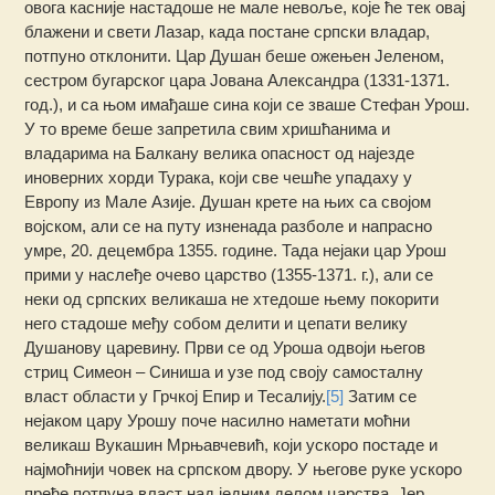
овога касније настадоше не мале невоље, које ће тек овај
блажени и свети Лазар, када постане српски владар,
потпуно отклонити. Цар Душан беше ожењен Јеленом,
сестром бугарског цара Јована Александра (1331-1371.
год.), и са њом имађаше сина који се зваше Стефан Урош.
У то време беше запретила свим хришћанима и
владарима на Балкану велика опасност од најезде
иноверних хорди Турака, који све чешће упадаху у
Европу из Мале Азије. Душан крете на њих са својом
војском, али се на путу изненада разболе и напрасно
умре, 20. децембра 1355. године. Тада нејаки цар Урош
прими у наслеђе очево царство (1355-1371. г.), али се
неки од српских великаша не хтедоше њему покорити
него стадоше међу собом делити и цепати велику
Душанову царевину. Први се од Уроша одвоји његов
стриц Симеон – Синиша и узе под своју самосталну
власт области у Грчкој Епир и Тесалију.
[5]
Затим се
нејаком цару Урошу поче насилно наметати моћни
великаш Вукашин Мрњавчевић, који ускоро постаде и
најмоћнији човек на српском двору. У његове руке ускоро
пређе потпуна власт над једним делом царства. Јер