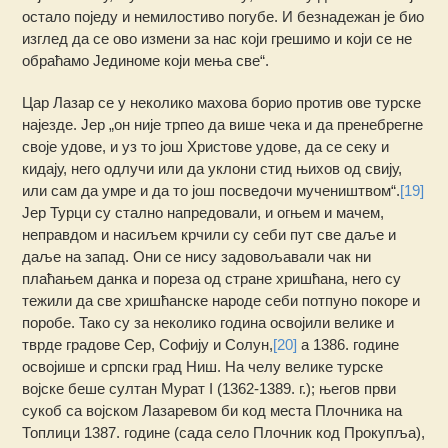
остало поједу и немилостиво погубе. И безнадежан је био
изглед да се ово измени за нас који грешимо и који се не
обраћамо Јединоме који мења све“.
Цар Лазар се у неколико махова борио против ове турске
најезде. Јер „он није трпео да више чека и да пренебрегне
своје удове, и уз то још Христове удове, да се секу и
кидају, него одлучи или да уклони стид њихов од свију,
или сам да умре и да то још посведочи мучеништвом“.
[19]
Јер Турци су стално напредовали, и огњем и мачем,
неправдом и насиљем крчили су себи пут све даље и
даље на запад. Они се нису задовољавали чак ни
плаћањем данка и пореза од стране хришћана, него су
тежили да све хришћанске народе себи потпуно покоре и
поробе. Тако су за неколико година освојили велике и
тврде градове Сер, Софију и Солун,
[20]
а 1386. године
освојише и српски град Ниш. На челу велике турске
војске беше султан Мурат I (1362-1389. г.); његов први
сукоб са војском Лазаревом би код места Плочника на
Топлици 1387. године (сада село Плочник код Прокупља),