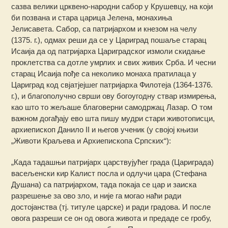
сазва велики црквено-народни сабор у Крушевцу, на који
би позвана и стара царица Јелена, монахиња
Јелисавета. Сабор, са патријархом и кнезом на челу
(1375. г.), одмах реши да се у Цариград пошаље старац
Исаија да од патријарха Цариградског измоли скидање
проклетства са дотле умрлих и свих живих Срба. И чесни
старац Исаија пође са неколико монаха пратилаца у
Цариград код свјатјејшег патријарха Филотеја (1364-1376.
г.), и благополучно сврши ову богоугодну ствар измирења,
као што то жељаше благоверни самодржац Лазар. О том
важном догађају ево шта пишу мудри стари животописци,
архиепископ Данило II и његов ученик (у својој књизи
„Животи Краљева и Архиепископа Српских“):
„Када тадашњи патријарх царствујућег града (Цариграда)
васељенски кир Калист посла и одлучи цара (Стефана
Душана) са патријархом, тада покаја се цар и заиска
разрешење за ово зло, и није га могао наћи ради
достојанства (тј. титуле царске) и ради градова. И после
овога разреши се он од овога живота и предаде се гробу,