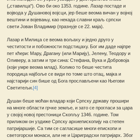
(„ставилца“). Ово би око 1353. године. Лазар постаде и
војвода у Душановој војсци, јер беше веома вичан у војној
вештини и војевању, као некада славни краљ српски
свети Јован Владимир (празнује се 22. маја).
Лазар и Милица се веома вољаху и једно друго у
честитости и побожности подстицаху. Бог им даде најпре
пет кћери: Мару, Драгану (или Марију), Јелену, Теодору и
Оливеру, а затим и три сина: Стефана, Вука и Добровоја
(који умре веома млад). Колико то беше честита
породица најбоље се види по томе што отац, мајка и
најстарији син бише од Бога прослављени као Његови
Светитељи.
[4]
Душан беше моћан владар који Српску државу прошири
на многе области грчке земље, и зато се прогласи за цара
у својој новој престоници Скопљу 1346. године. Том
приликом он уздиже Српску архиепископију на степен
патријаршије. Са тим се сагласише многи епископи и
светогорски монаси, али не и Цариградски патријарх. Због