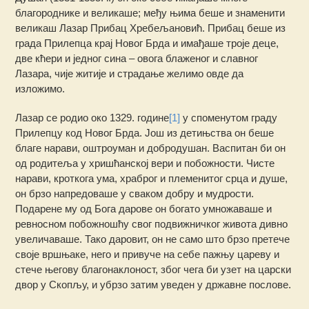
благороднике и великаше; међу њима беше и знаменити
великаш Лазар Прибац Хребељановић. Прибац беше из
града Прилепца крај Новог Брда и имађаше троје деце,
две кћери и једног сина – овога блаженог и славног
Лазара, чије житије и страдање желимо овде да
изложимо.
Лазар се родио око 1329. године
[1]
у споменутом граду
Прилепцу код Новог Брда. Још из детињства он беше
благе нарави, оштроуман и добродушан. Васпитан би он
од родитеља у хришћанској вери и побожности. Чисте
нарави, кроткога ума, храброг и племенитог срца и душе,
он брзо напредоваше у сваком добру и мудрости.
Подарене му од Бога дарове он богато умножаваше и
ревносном побожношћу свог подвижничког живота дивно
увеличаваше. Тако даровит, он не само што брзо претече
своје вршњаке, него и привуче на себе пажњу цареву и
стече његову благонаклоност, због чега би узет на царски
двор у Скопљу, и убрзо затим уведен у државне послове.