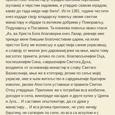
(кулама) и чврстим зидовима, и утврдио сваком оградом,
какве до тада нигде није било“. Исте 1381. године честити
кнез издаде своју владарску повељу овоме светом
манастиру и обдари га великим добрима у Поморављу,
Подунављу и Посавини. Та кнежева повеља овако гласи:
„Аз, ва Христа Бога благоверни кнез Лазар, ревније иже
прежде мене бившим благочестивим царем, на ихже
престол Богу ме вознесшу и царствија саном украсившу,
и славоју от многих јего дарованиј јеже на мње, мало тому
васхотех принети, јелико по силе, благовољенијем Оца,
поспешенијем Сина, савршенијем Светога Духа,
воздвигох от основанија монастир в славу Светаго
Вазнесенија, мње же в ктиторију, јегоже по сиље мојеј
украсив, иже в њем житељство в саједињеније братијем
изволих, јакоже Апостоли уставише и правили Светих
Отец утврдише. Приложих же к потребам вса изобилне,
доходке и села, винограде насадих и друге купих у Црепа
и Југа… И саставих општежитије, да се држи у
манастиру… И вса јелика приложих, не узех ничију
баштину, не сатворих по силе, но вса са искупом и с