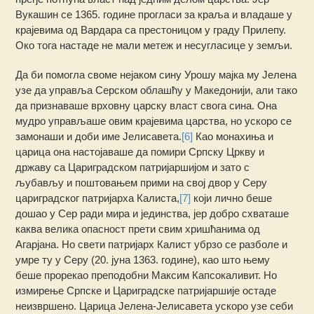
Вукашин се 1365. године прогласи за краља и владаше у
крајевима од Вардара са престоницом у граду Прилепу.
Око тога настаде не мали метеж и несугласице у земљи.
Да би помогла своме нејаком сину Урошу мајка му Јелена
узе да управља Серском облашћу у Македонији, али тако
да признаваше врховну царску власт свога сина. Она
мудро управљаше овим крајевима царства, но ускоро се
замонаши и доби име Јелисавета.
[6]
Као монахиња и
царица она настојаваше да помири Српску Цркву и
државу са Цариградском патријаршијом и зато с
љубављу и поштовањем прими на свој двор у Серу
цариградског патријарха Калиста,
[7]
који лично беше
дошао у Сер ради мира и јединства, јер добро схваташе
каква велика опасност прети свим хришћанима од
Агарјана. Но свети патријарх Калист убрзо се разболе и
умре ту у Серу (20. јуна 1363. године), као што њему
беше прорекао преподобни Максим Капсокаливит. Но
измирење Српске и Цариградске патријаршије остаде
неизвршено. Царица Јелена-Јелисавета ускоро узе себи