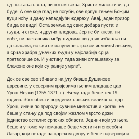
од постања света, ни потом таква, Христе милостиви, да
буде. А оне које глад не погуби, ове допуштењем Божјим
вуци ноћу и дању нападајући ждераху. Авај, јадан призор
би да се види! Оста земља од свих добара пуста: и
људи, и стоке, и других плодова. Јер не би кнеза, ни
вође, ни наставника међу људима ни да их избавља ни
да спасава, но сви се испунише страхом исмаиљћанским,
а срца храбра јуначких људи у најслабија срца
претворише се. И уистину, тада живи оглашаваху за
блажене оне који су раније умрли“.
Док се све ово збивало на југу бивше Душанове
царевине, у северним крајевима њеним владаше цар
Урош Нејаки (1355-1371. г.). Њему тада беше тек 19
година. Због обести појединих српских великаша, цар
Урош, иначе по природи сувише милостив и кротак, не
беше у стању да под својим жезлом чврсто држи
јединство осталих српских области. Једини који уз њега
беше и у томе му помагаше беше честити и способни
Лазар, који остаде на царском двору и беше највернији и