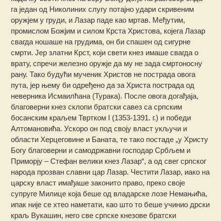
га један од Николиних слугу потајно удари скривеним
оружјем у груди, и Лазар паде као мртав. Међутим,
промислом Божјим и силом Крста Христова, којега Лазар
свагда ношаше на грудима, он би спашен од сигурне
смрти. Јер златни Крст, који свети кнез имаше свагда о
врату, спречи железно оружје да му не зада смртоносну
рану. Тако будући мученик Христов не пострада овога
пута, јер њему би одређено да за Христа пострада од
неверника Исмаилћана (Турака). После овога догађаја,
благоверни кнез склопи братски савез са српским
босанским краљем Твртком I (1353-1391. г.) и победи
Алтомановића. Ускоро он под своју власт укључи и
области Херцеговине и Баната, те тако постаде „у Христу
Богу благоверни и самодржавни господар Србљем и
Приморју – Стефан велики кнез Лазар“, а од свег српског
народа прозван славни цар Лазар. Честити Лазар, иако на
царску власт имађаше законито право, преко своје
супруге Милице која беше од владарске лозе Немањића,
ипак није се хтео наметати, као што то беше учинио дрски
краљ Вукашин, него све српске кнезове братски