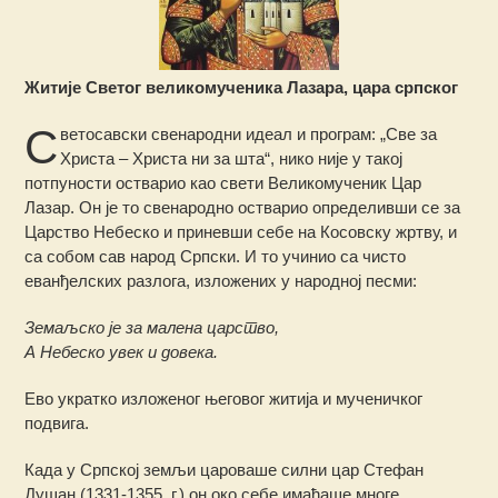
Житије Светог великомученика Лазара
, ц
ара српског
С
ветосавски свенародни идеал и програм: „Све за
Христа – Христа ни за шта“, нико није у такој
потпуности остварио као свети Великомученик Цар
Лазар. Он је то свенародно остварио определивши се за
Царство Небеско и приневши себе на Косовску жртву, и
са собом сав народ Српски. И то учинио са чисто
еванђелских разлога, изложених у народној песми:
Земаљско је за малена царство,
А Небеско увек и довека.
Ево укратко изложеног његовог житија и мученичког
подвига.
Када у Српској земљи цароваше силни цар Стефан
Душан (1331-1355. г.) он око себе имађаше многе