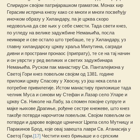
Спиридон својом патријарашком граматом. Монах кир
Герасим исприча кнезу како се многи и многи посвећују
иночком образу у Хиландару, па је црква скоро
недовољна да све њих у себе смести. Тада свети кнез,
по угледу на велике задужбине Немањића, посла
неимаре и све остало што требаше, те у Хиландару, уз
главну хиландарску цркву храља Милутина, сагради
дивни и пространи пронаос (припрату), те се на тај начин
и он уврсти у ред великих и светих задужбинара
Немањића. Руском пак манастиру Св. Панталејмона у
Светој Гори кнез повељом својом од 1381. године
приложи цркву Спасову у Хвосну, уз још нека села и
потребне привилегије. Истом манастиру приложише тада
челник Муса и синови му Стефан и Лазар село Уларе и
цркву Св. Николе на Лабу, за спомен покојне супруге и
мајке њихове Драгиње, рођене сестре кнежеве, што кнез
такође потврди нарочитом повељом. Својом повељом он
потврди и дарове војводе црничког Црепа село Мутницу и
Паракинов Брод, које овај завешта лаври Св. Атанасија у
Светој Гори.
[17]
Честити кнез брињаше и о српским