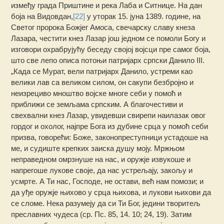
између града Приштине и река Лаба и Ситнице. На дан
боја на Видовдан,
[22]
у уторак 15. јуна 1389. године, на
Светог пророка Божјег Амоса, свечарску славу кнеза
Лазара, честити кнез Лазар још једном се помоли Богу и
изговори охрабрујућу беседу својој војсци пре самог боја,
што све лепо описа потоњи патријарх српски Данило III.
„Када се Мурат, вели патријарх Данило, устреми као
велики лав са великом силом, он сакупи безбројно и
неизрециво мноштво војске многе себи у помоћ и
приближи се земљама српским. А благочестиви и
свехвални кнез Лазар, увидевши свирепи наилазак овог
гордог и охолог, најпре Бога из дубине срца у помоћ себи
призва, говорећи: Боже, законопреступници устадоше на
ме, и судиште крепких заиска душу моју. Мржњом
неправедном омрзнуше на нас, и оружје извукоше и
напрегоше лукове своје, да нас устрељају, закољу и
усмрте. А Ти нас, Господе, не остави, већ нам помози; и
да уђе оружје њихово у срца њихова, и лукови њихови да
се сломе. Нека разумеју да си Ти Бог, једини творитељ
преславних чудеса (ср. Пс. 85, 14. 10; 24, 19). Затим