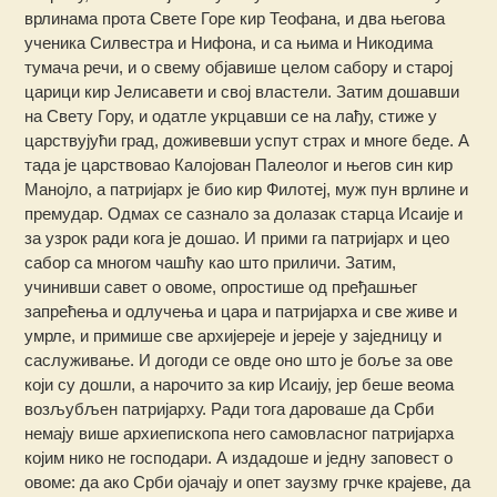
врлинама прота Свете Горе кир Теофана, и два његова
ученика Силвестра и Нифона, и са њима и Никодима
тумача речи, и о свему објавише целом сабору и старој
царици кир Јелисавети и свој властели. Затим дошавши
на Свету Гору, и одатле укрцавши се на лађу, стиже у
царствујући град, доживевши успут страх и многе беде. А
тада је царствовао Калојован Палеолог и његов син кир
Манојло, а патријарх је био кир Филотеј, муж пун врлине и
премудар. Одмах се сазнало за долазак старца Исаије и
за узрок ради кога је дошао. И прими га патријарх и цео
сабор са многом чашћу као што приличи. Затим,
учинивши савет о овоме, опростише од пређашњег
запрећења и одлучења и цара и патријарха и све живе и
умрле, и примише све архијереје и јереје у заједницу и
саслуживање. И догоди се овде оно што је боље за ове
који су дошли, а нарочито за кир Исаију, јер беше веома
возљубљен патријарху. Ради тога дароваше да Срби
немају више архиепископа него самовласног патријарха
којим нико не господари. А издадоше и једну заповест о
овоме: да ако Срби ојачају и опет заузму грчке крајеве, да