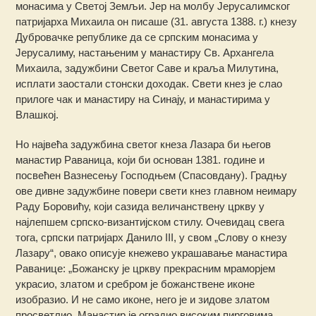
монасима у Светој Земљи. Јер на молбу Јерусалимског
патријарха Михаила он писаше (31. августа 1388. г.) кнезу
Дубровачке републике да се српским монасима у
Јерусалиму, настањеним у манастиру Св. Архангела
Михаила, задужбини Светог Саве и краља Милутина,
исплати заостали стонски доходак. Свети кнез је слао
прилоге чак и манастиру на Синају, и манастирима у
Влашкој.
Но највећа задужбина светог кнеза Лазара би његов
манастир Раваница, који би основан 1381. године и
посвећен Вазнесењу Господњем (Спасовдану). Градњу
ове дивне задужбине повери свети кнез главном неимару
Раду Боровићу, који сазида величанствену цркву у
најлепшем српско-византијском стилу. Очевидац свега
тога, српски патријарх Данило III, у свом „Слову о кнезу
Лазару“, овако описује кнежево украшавање манастира
Раванице: „Божанску је цркву прекрасним мраморјем
украсио, златом и сребром је божанствене иконе
изобразио. И не само иконе, него је и зидове златом
просветлио. Манастир је оградио високим пирговима