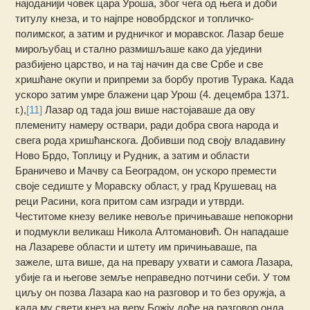
најоданији човек цара Уроша, због чега од њега и доби
титулу кнеза, и то најпре новобрдског и топличко-
полимског, а затим и рудничког и моравског. Лазар беше
мирољубац и стално размишљаше како да уједини
разбијено царство, и на тај начин да све Србе и све
хришћане окупи и припреми за борбу против Турака. Када
ускоро затим умре блажени цар Урош (4. децембра 1371.
г.),
[11]
Лазар од тада још више настојаваше да ову
племениту намеру оствари, ради добра свога народа и
свега рода хришћанскога. Добивши под своју владавину
Ново Брдо, Топлицу и Рудник, а затим и области
Браничево и Мачву са Београдом, он ускоро премести
своје седиште у Моравску област, у град Крушевац на
реци Расини, кога притом сам изгради и утврди.
Честитоме кнезу велике невоље причињаваше непокорни
и подмукли великаш Никола Алтомановић. Он нападаше
на Лазареве области и штету им причињаваше, па
зажеле, шта више, да на превару ухвати и самога Лазара,
убије га и његове земље неправедно потчини себи. У том
циљу он позва Лазара као на разговор и то без оружја, а
када му свети кнез на веру Божју дође на разговор онда