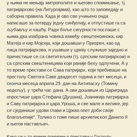
у њима не мењају митрополите и његово спомињање, тј.
патријархово (на Литургијама), као што то заповедају и
саборна правила. Када је ово све учињено онда
написаше за потврду једну синђелију, и отпустише га са
љубављу и чашћу. Ради боље сигурности послаше с
њима два изабрана човека између свештеноинока, кир
Матеја и кир Мојсеја, који дошавши у Призрен, као од
лица патријархова, и ушавши у цркву служише заједно и
причестише се са светитељем (тј. српским патријархом) и
са српским свештеницима који раније беху одлучени. А у
то време престави се Сава патријарх, који пребиваше на
престолу Светога Саве двадесет година и пет месеци, и
сконча месеца априла 29. дан на Антипасху (Томину
недељу), у трећи час дана. А ови дошавши из Цариграда
опростише цара Стефана (Душана), Јоаникија патријарха
и Саву патријарха и цара Уроша, и све мале и велике, јер
се сјединише удови глави и Црква опет доби своје
благољепије“. Толико о томе пише архиепископ Данило II
и његов настављач.
Како се у то време помирења престави у Господу