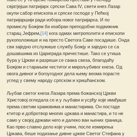
свјатјејши патријарх српски Сава IV, свети кнез Лазар
окупи сабор епископа и српске господе у Пећкој
патријаршији ради избора новог патријарха. И по
промислу Божјем би изабран преподобни подвижник
старац Јефрем,
[14]
кога одмах митрополити и епископи
рукоположише и на престо Светога Саве посадише. Онда
сви заједно отслужише службу Божју и заједно се са
дошавшима из Цариграда причестише. Тако се утиша
бура у Цркви и разреши се свака свеза, благодаћу
Божјом и старањем честитог и мирољубивог кнеза. Од
овога дивног и богоугодног дела њему веома порасте
углед у свему народу српском и хришћанском.
Љубав светог кнеза Лазара према божанској Цркви
Христовој огледала се и у љубави и усрђу које имађаше
према светим храмовима и манастирима. Он постаде
ктитор и добротвор многих цркава и манастира, и то не
само у својој држави него и далеко ван њених граница.
Као прво славно дело које учини, после измирења
Цркава, беше подизање дивне цркве Светог Стефана у