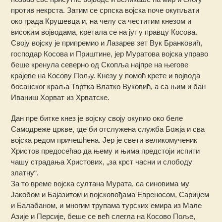
против некрста. Затим се српска војска поче окупљати
око града Крушевца и, на челу са честитим кнезом и
високим војводама, кретала се на југ у правцу Косова.
Своју војску је припремио и Лазарев зет Вук Бранковић,
господар Косова и Приштине, јер Муратова војска управо
беше кренула северно од Скопља најпре на његове
крајеве на Косову Пољу. Кнезу у помоћ крете и војвода
босанског краља Твртка Влатко Вуковић, а са њим и бан
Иваниш Хорват из Хрватске.
Дан пре битке кнез је војску своју окупио око беле
Самодреже цркве, где би отслужена служба Божја и сва
војска редом причешћена. Јер је свети великомученик
Христов предосећао да њему и њима предстоји испити
чашу страдања Христових, „за крст часни и слободу
златну“.
За то време војска султана Мурата, са синовима му
Јакобом и Бајазитом и војсковођама Евреносом, Сариџем
и Балабаном, и многим трупама турских емира из Мале
Азије и Персије, беше се већ слегла на Косово Поље,