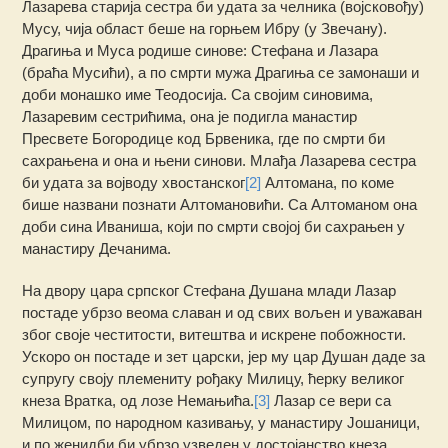
Лазарева старија сестра би удата за челника (војсковођу)
Мусу, чија област беше на горњем Ибру (у Звечану).
Драгиња и Муса родише синове: Стефана и Лазара
(браћа Мусићи), а по смрти мужа Драгиња се замонаши и
доби монашко име Теодосија. Са својим синовима,
Лазаревим сестрићима, она је подигла манастир
Пресвете Богородице код Брвеника, где по смрти би
сахрањена и она и њени синови. Млађа Лазарева сестра
би удата за војводу хвостанског
[2]
Алтомана, по коме
бише названи познати Алтомановићи. Са Алтоманом она
доби сина Иваниша, који по смрти својој би сахрањен у
манастиру Дечанима.
На двору цара српског Стефана Душана млади Лазар
постаде убрзо веома славан и од свих вољен и уважаван
због своје честитости, витештва и искрене побожности.
Ускоро он постаде и зет царски, јер му цар Душан даде за
супругу своју племениту рођаку Милицу, ћерку великог
кнеза Вратка, од лозе Немањића.
[3]
Лазар се вери са
Милицом, по народном казивању, у манастиру Јошаници,
и по женидби би убрзо узведен у достојанство кнеза