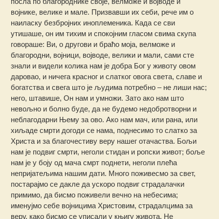
посла по благороднике своје, велможе и војводе и
војнике, велике и мале. Призвавши их себи, рече им о
наиласку безбројних иноплеменика. Када се сви
утишаше, он им тихим и спокојним гласом свима скупа
говораше: Ви, о другови и браћо моја, велможе и
благородни, војници, војводе, велики и мали, сами сте
знали и видели колика нам је добра Бог у животу овом
даровао, и ничега красног и слатког овога света, славе и
богатства и свега што је људима потребно – не лиши нас;
него, штавише, Он нам и умножи. Зато ако нам што
невољно и болно буде, да не будемо недобротворни и
неблагодарни Њему за ово. Ако нам мач, или рана, или
хиљаде смрти догоди се нама, поднесимо то слатко за
Христа и за благочестиву веру нашег отачаства. Бољи
нам је подвиг смрти, неголи стидан и ропски живот; боље
нам је у боју од мача смрт поднети, неголи плећа
непријатељима нашим дати. Много поживесмо за свет,
постарајмо се дакле да ускоро подвиг страдалачки
примимо, да бисмо поживели вечно на небесима;
именујмо себе војницима Христовим, страдалцима за
веру, како бисмо се уписали у књигу живота. Не