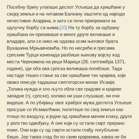
Посебну бригу улагаше деспот Угљеша да хришћане у
својој земљи и на читавом Балкану заштити од најезде
нечестивих Агарјана, и зато се поче припремати за
одлучну борбу са њима.
[10]
На ту борбу за одбрану
хришћана он призиваше и многе друге великаше и
владаре, али се нико не одазва осим његовог брата
Вукашина Мрњавчевића. Но по несрећи и гресима
српским Турци изненада разбише њихову војску код
места Черномена на реци Марици (26. септембра 1371.
године), где оба ова српска великаша погибоше. Тада
настаде тешко стање за све хришћане тих крајева, које
овако описује тадашњи светогорски монах Исаија:
„Толика нужда и зло љуто обли све градове и крајеве
западне (тј. српске), колико ни уши слушаше, ни очи
видеше. А по убијању овог храброг мужа деспота Угљеше
просуше се Исмаилћани, полетеше по свој земљи као
птице по ваздуху, и једне од хришћана мачем клаху, друге
у ропство одвођаху. А оне који су остали смрт прерано
поже. Они који су од смрти остали глађу погубљени
бише. Јер таква глад би по свим крајевима, каква не би