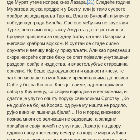
где Мурат утече испред кнез Лазара.
[21]
Следеће године
Муратова војска продре и у Босну, али је тамо сусрете
храбри војвода краља Твртка, Влатко Вуковић, и јуначки
победи код града Билећа. Све ово међутим не заустави
Турке, него само подстакну Амурата да се још више и
бројније припреми за одсудну битку са кнез Лазаром и
његовом храбром војском. И султан се стаде силно
оружати и велику војску прикупљати. Али као предзнаци
скоре несреће српске беху се опет појавили унутрашњи
раздори, свађе и издајства, и властољубље старешина
српских. Не беше једнодушности и оданости кнезу, те
зато он мораше са молбама и преклињањима да позива
Србе у бој на Косово. Кнез је, наиме, одржао државни
сабор у Крушевцу, са својим војводама и велможама, и
одатле је упутио општу поруку свеколиком Српству: „Ко
не дош’о на бој на Косово, од руке му ништа не родило,
рујно вино ни пшеница бјела“… Но и поред кнежевог
позива многи се великаши не одазваше, а западни
хришћани своју помоћ не упутише. Лазар је на двору
одржао своју кнежевску вечеру, на којој је мирољубиво
позвао све присутне војводе и великаше на мир и слогу