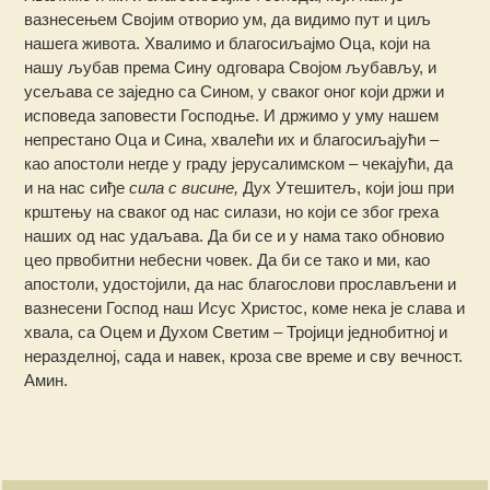
вазнесењем Својим отворио ум, да видимо пут и циљ
нашега живота. Хвалимо и благосиљајмо Оца, који на
нашу љубав према Сину одговара Својом љубављу, и
усељава се заједно са Сином, у сваког оног који држи и
исповеда заповести Господње. И држимо у уму нашем
непрестано Оца и Сина, хвалећи их и благосиљајући –
као апостоли негде у граду јерусалимском – чекајући, да
и на нас сиђе
сила с висине,
Дух Утешитељ, који још при
крштењу на сваког од нас силази, но који се због греха
наших од нас удаљава. Да би се и у нама тако обновио
цео првобитни небесни човек. Да би се тако и ми, као
апостоли, удостојили, да нас благослови прослављени и
вазнесени Господ наш Исус Христос, коме нека је слава и
хвала, са Оцем и Духом Светим – Тројици једнобитној и
неразделној, сада и навек, кроза све време и сву вечност.
Амин.