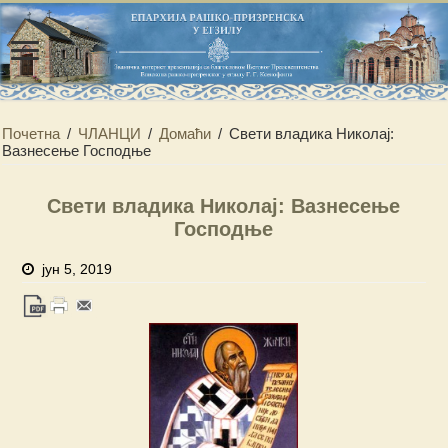
Почетна
/
ЧЛАНЦИ
/
Домаћи
/
Свети владика Николај:
Вазнесење Господње
Свети владика Николај: Вазнесење
Господње
јун 5, 2019