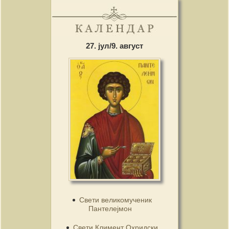
27. јул/9. август
Свети великомученик
Пантелејмон
Свети Климент Охридски