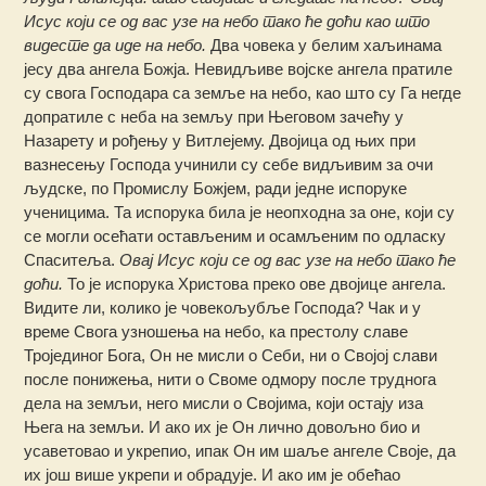
Исус који се од вас узе на небо тако ће доћи као што
видесте да иде на небо.
Два човека у белим хаљинама
јесу два ангела Божја. Невидљиве војске ангела пратиле
су свога Господара са земље на небо, као што су Га негде
допратиле с неба на земљу при Његовом зачећу у
Назарету и рођењу у Витлејему. Двојица од њих при
вазнесењу Господа учинили су себе видљивим за очи
људске, по Промислу Божјем, ради једне испоруке
ученицима. Та испорука била је неопходна за оне, који су
се могли осећати остављеним и осамљеним по одласку
Спаситеља.
Овај Исус који се од вас узе на небо тако ће
доћи.
То је испорука Христова преко ове двојице ангела.
Видите ли, колико је човекољубље Господа? Чак и у
време Свога узношења на небо, ка престолу славе
Тројединог Бога, Он не мисли о Себи, ни о Својој слави
после понижења, нити о Своме одмору после труднога
дела на земљи, него мисли о Својима, који остају иза
Њега на земљи. И ако их је Он лично довољно био и
усаветовао и укрепио, ипак Он им шаље ангеле Своје, да
их још више укрепи и обрадује. И ако им је обећао