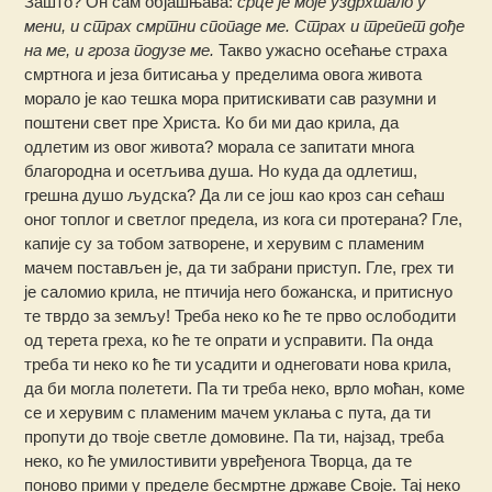
Зашто? Он сам објашњава:
срце је моје уздрхтало у
мени, и страх смртни спопаде ме. Страх и трепет дође
на ме, и гроза подузе ме.
Такво ужасно осећање страха
смртнога и језа битисања у пределима овога живота
морало је као тешка мора притискивати сав разумни и
поштени свет пре Христа. Ко би ми дао крила, да
одлетим из овог живота? морала се запитати многа
благородна и осетљива душа. Но куда да одлетиш,
грешна душо људска? Да ли се још као кроз сан сећаш
оног топлог и светлог предела, из кога си протерана? Гле,
капије су за тобом затворене, и херувим с пламеним
мачем постављен је, да ти забрани приступ. Гле, грех ти
је саломио крила, не птичија него божанска, и притиснуо
те тврдо за земљу! Треба неко ко ће те прво ослободити
од терета греха, ко ће те опрати и усправити. Па онда
треба ти неко ко ће ти усадити и однеговати нова крила,
да би могла полетети. Па ти треба неко, врло моћан, коме
се и херувим с пламеним мачем уклања с пута, да ти
пропути до твоје светле домовине. Па ти, најзад, треба
неко, ко ће умилостивити увређенога Творца, да те
поново прими у пределе бесмртне државе Своје. Тај неко