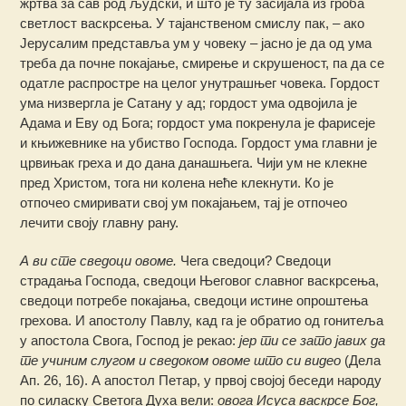
жртва за сав род људски, и што је ту засијала из гроба
светлост васкрсења. У тајанственом смислу пак, – ако
Јерусалим представља ум у човеку – јасно је да од ума
треба да почне покајање, смирење и скрушеност, па да се
одатле распростре на целог унутрашњег човека. Гордост
ума низвергла је Сатану у ад; гордост ума одвојила је
Адама и Еву од Бога; гордост ума покренула је фарисеје
и књижевнике на убиство Господа. Гордост ума главни је
црвињак греха и до дана данашњега. Чији ум не клекне
пред Христом, тога ни колена неће клекнути. Ко је
отпочео смиривати свој ум покајањем, тај је отпочео
лечити своју главну рану.
А ви сте сведоци овоме.
Чега сведоци? Сведоци
страдања Господа, сведоци Његовог славног васкрсења,
сведоци потребе покајања, сведоци истине опроштења
грехова. И апостолу Павлу, кад га је обратио од гонитеља
у апостола Свога, Господ је рекао:
јер ти се зато јавих да
те учиним слугом и сведоком овоме што си видео
(Дела
Ап. 26, 16). А апостол Петар, у првој својој беседи народу
по силаску Светога Духа вели:
овога Исуса васкрсе Бог,