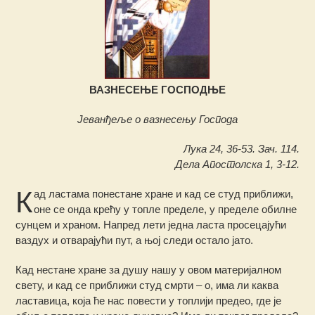
ВАЗНЕСЕЊЕ ГОСПОДЊЕ
Јеванђеље о вазнесењу Господа
Лука 24, 36-53. Зач. 114.
Дела Апостолска 1, 3-12.
К
ад ластама понестане хране и кад се студ приближи,
оне се онда крећу у топле пределе, у пределе обилне
сунцем и храном. Напред лети једна ласта просецајући
ваздух и отварајући пут, а њој следи остало јато.
Кад нестане хране за душу нашу у овом материјалном
свету, и кад се приближи студ смрти – о, има ли каква
ластавица, која ће нас повести у топлији предео, где је