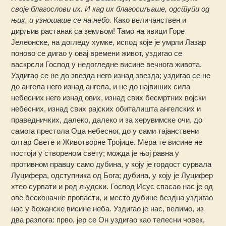
своје благослови их. И кад их благосиљаше, одступи од
њих, и узношаше се на небо.
Како величанствен и
дирљив растанак са земљом! Тамо на ивици Горе
Јелеонске, на догледу хумке, испод које је умрли Лазар
поново се дигао у овај времени живот, уздигао се
васкрсли Господ у недогледне висине вечнога живота.
Уздигао се не до звезда него изнад звезда; уздигао се не
до ангела него изнад ангела, и не до највиших сила
небесних него изнад ових, изнад свих бесмртних војски
небесних, изнад свих рајских обиталишта ангелских и
праведничких, далеко, далеко и за херувимске очи, до
самога престола Оца небесног, до у сами тајанствени
олтар Свете и Животворне Тројице. Мера те висине не
постоји у створеном свету; можда је њој равна у
противном правцу само дубина, у коју је гордост сурвала
Луцифера, одступника од Бога; дубина, у коју је Луцифер
хтео сурвати и род људски. Господ Исус спасао нас је од
ове бесконачне пропасти, и место дубине бездна уздигао
нас у божанске висине неба. Уздигао је нас, велимо, из
два разлога: прво, јер се Он уздигао као телесни човек,