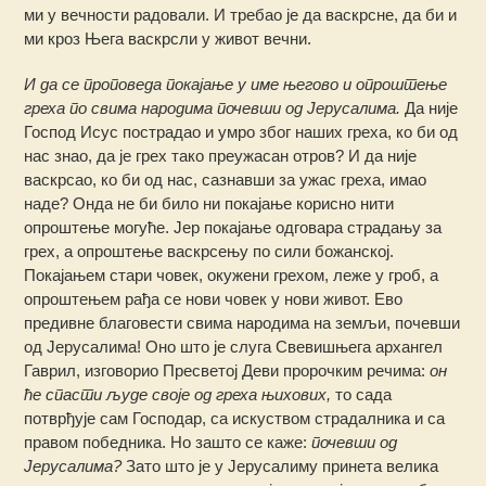
ми у вечности радовали. И требао је да васкрсне, да би и
ми кроз Њега васкрсли у живот вечни.
И да се проповеда покајање у име његово и опроштење
греха по свима народима почевши од Јерусалима.
Да није
Господ Исус пострадао и умро због наших греха, ко би од
нас знао, да је грех тако преужасан отров? И да није
васкрсао, ко би од нас, сазнавши за ужас греха, имао
наде? Онда не би било ни покајање корисно нити
опроштење могуће. Јер покајање одговара страдању за
грех, а опроштење васкрсењу по сили божанској.
Покајањем стари човек, окужени грехом, леже у гроб, а
опроштењем рађа се нови човек у нови живот. Ево
предивне благовести свима народима на земљи, почевши
од Јерусалима! Оно што је слуга Свевишњега архангел
Гаврил, изговорио Пресветој Деви пророчким речима:
он
ће спасти људе своје од греха њихових,
то сада
потврђује сам Господар, са искуством страдалника и са
правом победника. Но зашто се каже:
почевши од
Јерусалима?
Зато што је у Јерусалиму принета велика