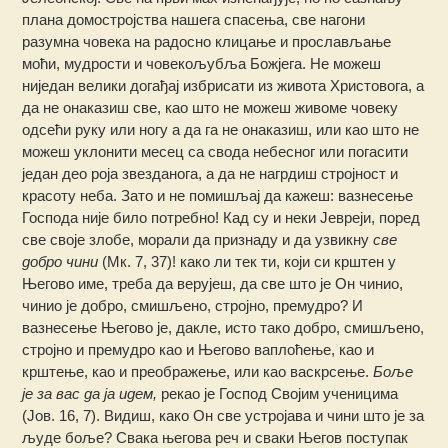
плана домостројства нашега спасења, све нагони
разумна човека на радосно клицање и прослављање
моћи, мудрости и човекољубља Божјега. Не можеш
ниједан велики догађај избрисати из живота Христовога, а
да не онаказиш све, као што не можеш живоме човеку
одсећи руку или ногу а да га не онаказиш, или као што не
можеш уклонити месец са свода небесног или погасити
један део роја звезданога, а да не нагрдиш стројност и
красоту неба. Зато и не помишљај да кажеш: вазнесење
Господа није било потребно! Кад су и неки Јевреји, поред
све своје злобе, морали да признаду и да узвикну
све
добро чини
(Мк. 7, 37)! како ли тек ти, који си крштен у
Његово име, треба да верујеш, да све што је Он чинио,
чинио је добро, смишљено, стројно, премудро? И
вазнесење Његово је, дакле, исто тако добро, смишљено,
стројно и премудро као и Његово ваплоћење, као и
крштење, као и преображење, или као васкрсење.
Боље
је за вас да ја идем,
рекао је Господ Својим ученицима
(Јов. 16, 7). Видиш, како Он све устројава и чини што је за
људе боље? Свака његова реч и сваки Његов поступак