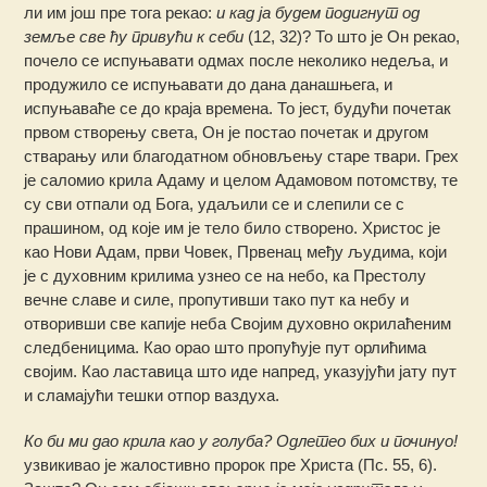
ли им још пре тога рекао:
и кад ја будем подигнут од
земље све ћу привући к себи
(12, 32)? То што је Он рекао,
почело се испуњавати одмах после неколико недеља, и
продужило се испуњавати до дана данашњега, и
испуњаваће се до краја времена. То јест, будући почетак
првом створењу света, Он је постао почетак и другом
стварању или благодатном обновљењу старе твари. Грех
је саломио крила Адаму и целом Адамовом потомству, те
су сви отпали од Бога, удаљили се и слепили се с
прашином, од које им је тело било створено. Христос је
као Нови Адам, први Човек, Првенац међу људима, који
је с духовним крилима узнео се на небо, ка Престолу
вечне славе и силе, пропутивши тако пут ка небу и
отворивши све капије неба Својим духовно окрилаћеним
следбеницима. Као орао што пропућује пут орлићима
својим. Као ластавица што иде напред, указујући јату пут
и сламајући тешки отпор ваздуха.
Ко би ми дао крила као у голуба? Одлетео бих и починуо!
узвикивао је жалостивно пророк пре Христа (Пс. 55, 6).