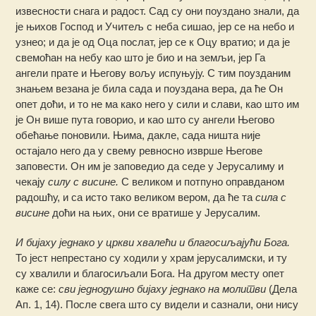
извесности снага и радост. Сад су они поуздано знали, да
је њихов Господ и Учитељ с неба сишао, јер се на небо и
узнео; и да је од Оца послат, јер се к Оцу вратио; и да је
свемоћан на небу као што је био и на земљи, јер Га
ангели прате и Његову вољу испуњују. С тим поузданим
знањем везана је била сада и поуздана вера, да ће Он
опет доћи, и то не ма како него у сили и слави, као што им
је Он више пута говорио, и као што су ангели Његово
обећање поновили. Њима, дакле, сада ништа није
остајало него да у свему ревносно изврше Његове
заповести. Он им је заповедио да седе у Јерусалиму и
чекају
силу с висине.
С великом и потпуно оправданом
радошћу, и са исто тако великом вером, да ће та
сила с
висине
доћи на њих, они се вратише у Јерусалим.
И бијаху једнако у цркви хвалећи и благосиљајући Бога.
То јест непрестано су ходили у храм јерусалимски, и ту
су хвалили и благосиљали Бога. На другом месту опет
каже се:
сви једнодушно бијаху једнако на молитви
(Дела
Ап. 1, 14). После свега што су видели и сазнали, они нису