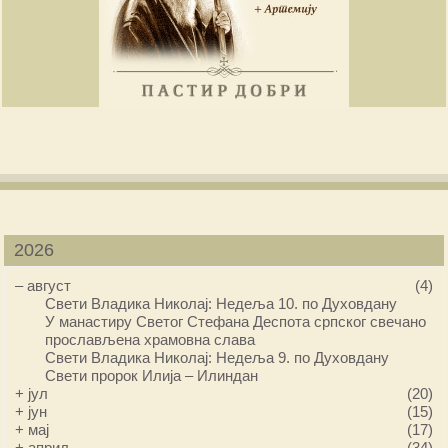
2026
–
август
(4)
Свети Владика Николај: Недеља 10. по Духовдану
У манастиру Светог Стефана Деспота српског свечано
прослављена храмовна слава
Свети Владика Николај: Недеља 9. по Духовдану
Свети пророк Илија – Илиндан
+
јул
(20)
+
јун
(15)
+
мај
(17)
+
април
(34)