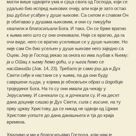
могли више одвојити ума и срца свога од Господа, који се
удаљио био испред њихових очију, али који је зато остао
још дубље усађен у душе њихове. Са силом и славом Он
је обитавао у душама њиховим, и они су ликујући
хвалили и благосиљали Бога. И тако, Он се брже вратио
к њима него што су они очекивали. Није се вратио, да га
очи виде, него се вратио уселивши се у душе њихове. Но
није сам Он био усељен у душе њихове него заједно са
Оцем. Јер је Господ рекао за онога ко има љубав к Њему:
ја и Отац к њему ћемо доћи, и у њега ћемо се
настанити
(Јов. 14, 23). Требало је само још да и Дух
Свети сиђе и настани се у њима, па да они буду
савршени људи, у којима је обновљен
образ и подобије
тројединог Бога. На то су они имали да чекају у
Јерусалиму. И сачекали су, и дочекали су. И на десет
дана доцније сишао је Дух Свети,
сила с висине,
на ту
прву цркву Христову, да се никад не одвоји од Цркве
Христове уопште до дана данашњега и тја до краја
времена.
Хвалимо и ми и благосиљајмо Господа, који нам је