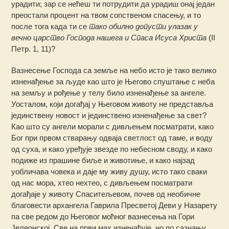
урадити; зар се нећеш ти потрудити да урадиш онај један
преостали процент на твом сопственом спасењу, и то
после тога када ти се
тако обилно допусти улазак у
вечно царство Господа нашега и Спаса Исуса Христа
(II
Петр. 1, 11)?
Вазнесење Господа са земље на небо исто је тако велико
изненађење за људе као што је Његово спуштање с неба
на земљу и рођење у телу било изненађење за ангеле.
Уосталом, који догађај у Његовом животу не представља
јединствену новост и јединствено изненађење за свет?
Као што су ангели морали с дивљењем посматрати, како
Бог при првом стварању одваја светлост од таме, и воду
од суха, и како уређује звезде по небесном своду, и како
подиже из прашине биље и животиње, и како најзад
уобличава човека и даје му живу душу, исто тако сваки
од нас мора, хтео нехтео, с дивљењем посматрати
догађаје у животу Спаситељевом, почев од необичне
благовести архангела Гаврила Пресветој Деви у Назарету
па све редом до Његовог моћног вазнесења на Гори
Јелеонској. Све на први мах изненађује, но по сазнању