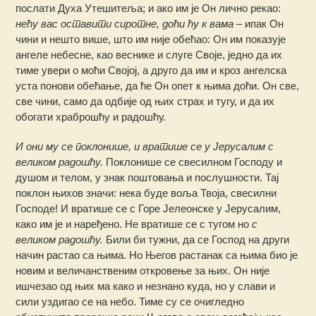
послати Духа Утешитеља; и ако им је Он лично рекао:
нећу вас оставити сиротне, доћи ћу к вама
– ипак Он
чини и нешто више, што им није обећао: Он им показује
ангеле небесне, као веснике и слуге Своје, једно да их
тиме увери о моћи Својој, а друго да им и кроз ангелска
уста понови обећање, да ће Он опет к њима доћи. Он све,
све чини, само да одбије од њих страх и тугу, и да их
обогати храброшћу и радошћу.
И они му се поклонише, и вратише се у Јерусалим с
великом радошћу.
Поклонише се свесилном Господу и
душом и телом, у знак поштовања и послушности. Тај
поклон њихов значи: нека буде воља Твоја, свесилни
Господе! И вратише се с Горе Јелеонске у Јерусалим,
како им је и наређено. Не вратише се с тугом но
с
великом радошћу.
Били би тужни, да се Господ на други
начин растао са њима. Но Његов растанак са њима био је
новим и величанственим откровење за њих. Он није
ишчезао од њих ма како и незнано куда, но у слави и
сили уздигао се на небо. Тиме су се очигледно