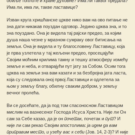
обиље топлоте и хране духовне? Има ли таквог предала?
Има ли, има ли, такве ластавице?
Изван круга хришћанске цркве нико вам на ово питање не
зна дати никакав поуздан одговор. Једино црква зна, и то
зна поуздано. Она је видела тај рајски предео, за којим
душа наша чезне у мразном сумраку овог битисања на
земљи. Она је видела и ту благословену Ластавицу, која
је прва узлетела у тај жељени предео, просецајући
Својим моћним крилима тамну и тешку атмосферу измећу
земље и неба, и отварајући пут јату за Собом. Осим тога
црква на земљи зна вам казати и за безбројна јата ласта,
која су следовала оној првој Ластавици и одлетела за
њом у земљу благу, обилну сваким добром, у земљу
вечног пролећа.
Ви се досећате, да ја под том спасоносном Ластавицом
мислим на вазнесеног Господа Исуса Христа. Није ли Он
сам за Себе казао, да је он
почетак,
почетак и
пут
? И
није ли сам рекао Својим апостолима:
ја идем да вам
приправим место, и узећу вас к себи
(Јов. 14, 2-3)? И није