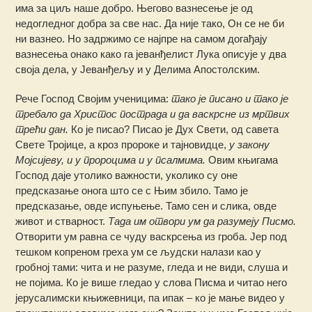
има за циљ наше добро. Његово вазнесење је од
недогледног добра за све нас. Да није тако, Он се не би
ни вазнео. Но задржимо се најпре на самом догађају
вазнесења онако како га јеванђелист Лука описује у два
своја дела, у Јеванђељу и у Делима Апостолским.
Рече Господ Својим ученицима:
тако је писано и тако је
требало да Христос пострада и да васкрсне из мртвих
трећи дан.
Ко је писао? Писао је Дух Свети, од савета
Свете Тројице, а кроз пророке и тајновидце,
у закону
Мојсијеву, и у пророцима и у псалмима.
Овим књигама
Господ даје утолико важности, уколико су оне
предсказање онога што се с Њим збило. Тамо је
предсказање, овде испуњење. Тамо сен и слика, овде
живот и стварност.
Тада им отвори ум да разумеју Писмо.
Отворити ум равна се чуду васкрсења из гроба. Јер под
тешком копреном греха ум се људски налази као у
гробној тами: чита и не разуме, гледа и не види, слуша и
не појима. Ко је више гледао у слова Писма и читао него
јерусалимски књижевници, па ипак – ко је мање видео у