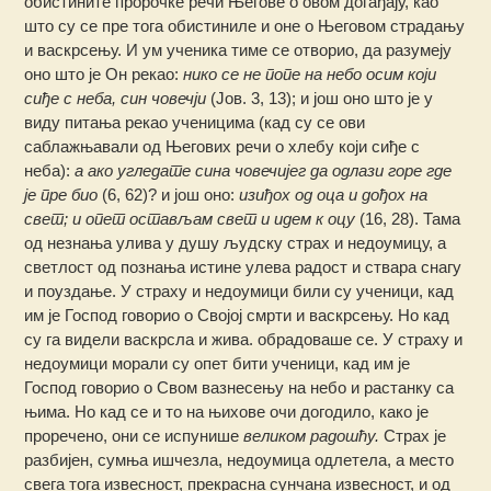
обистините пророчке речи Његове о овом догађају, као
што су се пре тога обистиниле и оне о Његовом страдању
и васкрсењу. И ум ученика тиме се отворио, да разумеју
оно што је Он рекао:
нико се не попе на небо осим који
сиђе с неба, син човечји
(Јов. 3, 13); и још оно што је у
виду питања рекао ученицима (кад су се ови
саблажњавали од Његових речи о хлебу који сиђе с
неба):
а ако угледате сина човечијег да одлази горе где
је пре био
(6, 62)? и још оно:
изиђох од оца и дођох на
свет; и опет остављам свет и идем к оцу
(16, 28). Тама
од незнања улива у душу људску страх и недоумицу, а
светлост од познања истине улева радост и ствара снагу
и поуздање. У страху и недоумици били су ученици, кад
им је Господ говорио о Својој смрти и васкрсењу. Но кад
су га видели васкрсла и жива. обрадоваше се. У страху и
недоумици морали су опет бити ученици, кад им је
Господ говорио о Свом вазнесењу на небо и растанку са
њима. Но кад се и то на њихове очи догодило, како је
проречено, они се испунише
великом радошћу.
Страх је
разбијен, сумња ишчезла, недоумица одлетела, а место
свега тога извесност, прекрасна сунчана извесност, и од