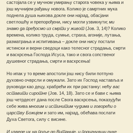
састојала се у мучном умирању старога човека у њима и
још мучнијем рађању новога. Колико је самртних мука
поднела душа њихова докле они најзад, обасјани
светлошћу и препорођени, нису могли узвикнути;
ми
знамо да пређосмо из смрти у живот
(Јов. 3, 14)? Колико
времена, колико труда, сумње, страха, агоније, лутања,
разматрања и испитивања – докле они нису постали
истински и верни сведоци како телесног страдања, смрти
и васкрсења Господа Исуса, тако и свога сопственог
душевног страдања, смрти и васкрсења!
Но ипак у то време апостоли још нису били потпуно
духовно очврсли и омужали. Зато их Господ наставља и
руководи као децу, храбрећи их при растанку:
нећу вас
оставити сиротне
(Јов. 14, 18). Зато се и бави с њима
још четрдесет дана после Свога васкрсења, показујући
себе жива
многим и истинитим чудима и говорећи о
царству Божијем
и зато им, најзад, обећава послати
Духа Светога, силу с висине.
И изведе их на поље до Витаније, и подигнувши руке