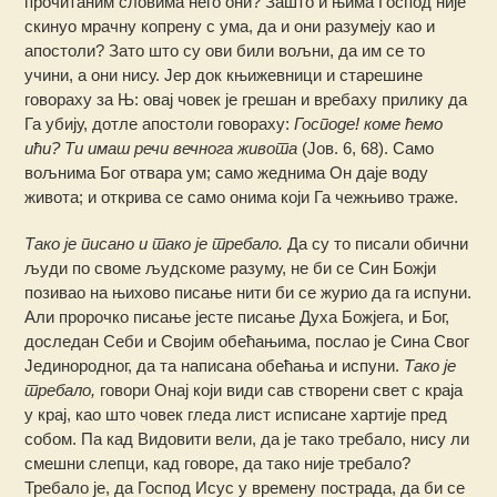
прочитаним словима него они? Зашто и њима Господ није
скинуо мрачну копрену с ума, да и они разумеју као и
апостоли? Зато што су ови били вољни, да им се то
учини, а они нису. Јер док књижевници и старешине
говораху за Њ: овај човек је грешан и вребаху прилику да
Га убију, дотле апостоли говораху:
Господе! коме ћемо
ићи? Ти имаш речи вечнога живота
(Јов. 6, 68). Само
вољнима Бог отвара ум; само жеднима Он даје воду
живота; и открива се само онима који Га чежњиво траже.
Тако је писано и тако је требало.
Да су то писали обични
људи по своме људскоме разуму, не би се Син Божји
позивао на њихово писање нити би се журио да га испуни.
Али пророчко писање јесте писање Духа Божјега, и Бог,
доследан Себи и Својим обећањима, послао је Сина Свог
Јединородног, да та написана обећања и испуни.
Тако је
требало,
говори Онај који види сав створени свет с краја
у крај, као што човек гледа лист исписане хартије пред
собом. Па кад Видовити вели, да је тако требало, нису ли
смешни слепци, кад говоре, да тако није требало?
Требало је, да Господ Исус у времену пострада, да би се