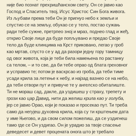
није био познат прехришћанском свету. Он се јавио као
Господ и Спаситељ твој, Исус Христос Син Бога живога.
Из љубави према теби Он је пригнуо небо к земљи и
спустио се на земљу, обукао се у тело, постао сужањ
ради тебе сужне, претрпео зној и мраз, поднео глад и жеђ,
открио Своје лице да буде попљувано и предао Своје
тело да буде клинцима на Крст приковано, легао у гроб
као мртав, спусто се у ад да разори једну гору тамницу
од овог живота, која је теби била намењена по растанку
са телом, – и то све, да би тебе опрао од блата греховног
и усправио те; потом је васкрсао из гроба, да теби тиме
усади крила за летење к небу, и најзад вазнео се на небо,
да теби отвори пут и привуче те у ангелско обиталиште.
Ти не мораш сад, дакле, да уздишеш у страху, трепету и
грози као цар Давид, нити да желиш
крила као у голуба,
јер се јавио Орао, који је показао и просекао пут. Ти треба
само да негујеш духовна крила, која су ти крштењем дата
у име Његово, и да свом силом пожелиш, да се уздигнеш
тамо где се Он уздигао. Он је урадио за твоје спасење
деведесет и девет процената онога што је требало