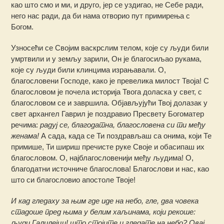
као што смо и ми, и друго, јер се уздигао, не Себе ради,
него нас ради, да би нама отворио пут примирења с
Богом.
Узносећи се Својим васкрслим телом, које су људи били
умртвили и у земљу зарили, Он је благосиљао рукама,
које су људи били клинцима израњавали. О,
благословени Господе, како је превелика милост Твоја! С
благословом је почела историја Твога доласка у свет, с
благословом се и завршила. Објављујући Твој долазак у
свет архангел Гаврил је поздравио Пресвету Богоматер
речима:
радуј се, благодатна, благословена си ти међу
женама!
А сада, када се Ти поздрављаш са онима, који Те
примише, Ти шириш пречисте руке Своје и обасипаш их
благословом. О, најблагословенији међу људима! О,
благодатни источниче благослова! Благослови и нас, као
што си благословио апостоле Твоје!
И кад гледаху за њим где иде на небо, гле, два човека
стадоше пред њима у белим хаљинама, који рекоше:
људи Галилејци! што стојите и гледате на небо? Овај